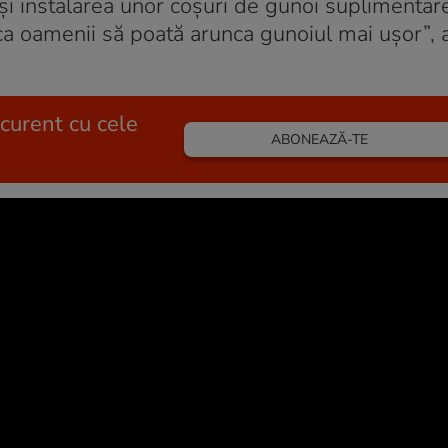
și instalarea unor coșuri de gunoi suplimentar
 ca oamenii să poată arunca gunoiul mai ușor”, 
 curent cu cele
ABONEAZĂ-TE