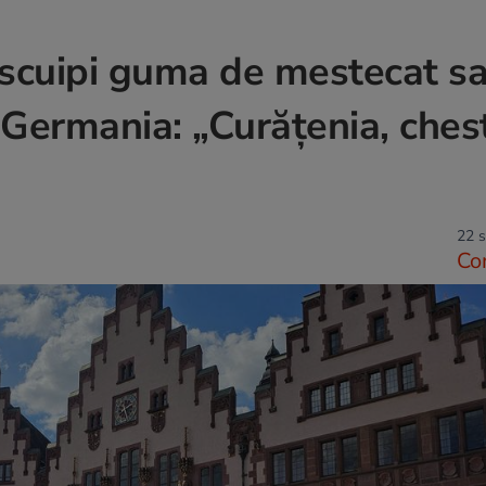
scuipi guma de mestecat s
n Germania: „Curățenia, ches
22 s
Co