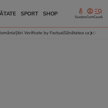
ĂTATE
SPORT
SHOP
Susține
Cont
Caută
Sănătate și Fitness
ce
 culinare
-România
Știri Verificate by Factual
Sănătatea ca stil de vi
 și legume
rea plantelor