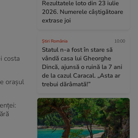
Rezultatele loto din 23 iulie
2026. Numerele câștigătoare
extrase joi
Știri România
10:00
Statul n-a fost în stare să
i costa
vândă casa lui Gheorghe
Dincă, ajunsă o ruină la 7 ani
de la cazul Caracal. „Asta ar
de orașul
trebui dărâmată!”
enței:
fără