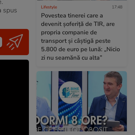
e.
Lifestyle
17:48
a spus
Povestea tinerei care a
devenit șoferiță de TIR, are
propria companie de
transport și câștigă peste
5.800 de euro pe lună: „Nicio
zi nu seamănă cu alta”