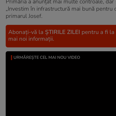
Primăria a anunțat mai multe controale, dar 
„Investim în infrastructură mai bună pentru
primarul Josef.
Abonați-vă la
ȘTIRILE ZILEI
pentru a fi la
mai noi informații.
URMĂREȘTE CEL MAI NOU VIDEO