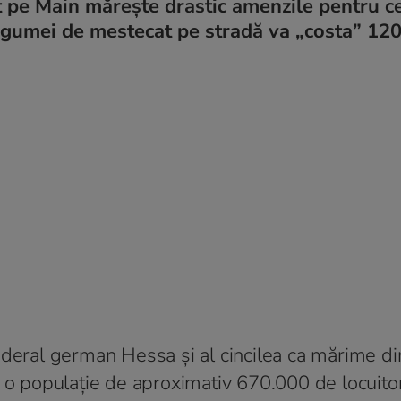
 pe Main mărește drastic amenzile pentru ce
 gumei de mestecat pe stradă va „costa” 120
ederal german Hessa și al cincilea ca mărime di
e o populație de aproximativ 670.000 de locuitor