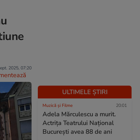
au
tiune
ept. 2025, 07:20
mentează
ULTIMELE ȘTIRI
Muzică și Filme
20:01
Adela Mărculescu a murit.
Actrița Teatrului Național
București avea 88 de ani