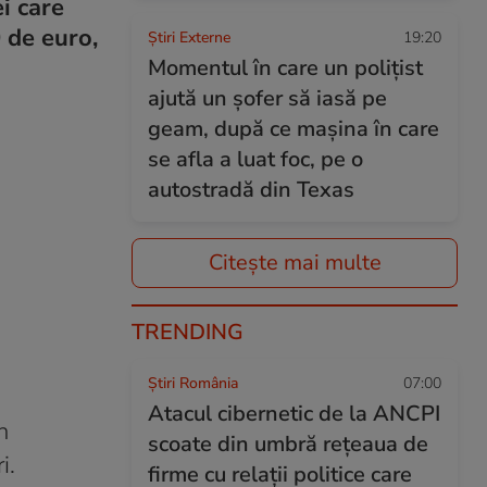
i care
 de euro,
Știri Externe
19:20
Momentul în care un polițist
ajută un șofer să iasă pe
geam, după ce mașina în care
se afla a luat foc, pe o
autostradă din Texas
Citește mai multe
TRENDING
Știri România
07:00
Atacul cibernetic de la ANCPI
n
scoate din umbră rețeaua de
i.
firme cu relații politice care