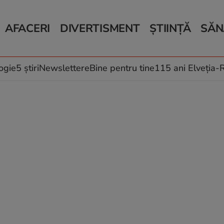
AFACERI
DIVERTISMENT
ȘTIINȚĂ
SĂN
Bani și Afaceri
Monden
Știri Știință
Știri 
Auto
Horoscop
Schimbări climati
Relații
Locuri de muncă
Muzică și Filme
Rețete
ogie
5 știri
Newslettere
Bine pentru tine
115 ani Elveția
Imobiliare.ro
Vacanțe și Cultură
Fructe
eJobs.ro
Îngriji