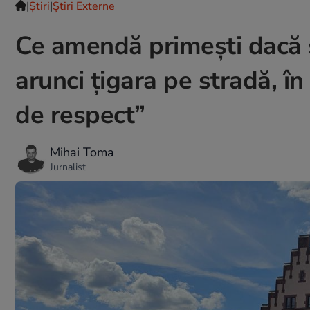
|
Ştiri
|
Știri Externe
Ce amendă primești dacă 
arunci țigara pe stradă, î
de respect”
Mihai Toma
Jurnalist