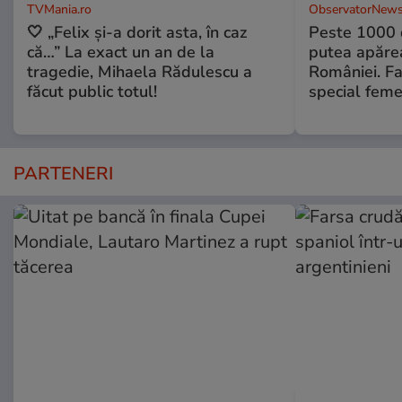
TVMania.ro
ObservatorNews
🤍 „Felix și-a dorit asta, în caz
Peste 1000 
că…” La exact un an de la
putea apărea
tragedie, Mihaela Rădulescu a
României. Fa
făcut public totul!
special feme
PARTENERI