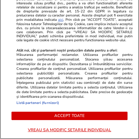
Știri Externe
20 iul.
interesele si/sau profilul dvs., pentru a va oferi functionalitati aferente
retelelor de socializare si pentru a analiza traficul pe website. Beneficiati
Amenințarea lui Donald Trump, după ce mai
de drepturile prevazute de art. 15-22 din GDPR in legatura cu
prelucrarea datelor cu caracter personal. Aceste drepturi pot fi exercitate
mulți soldați americani au fost omorâți în
prin modalitatea indicata
aici
. Prin click pe “ACCEPT TOATE”, acceptati
folosirea tuturor Tehnologiilor de tip Cookie, care implica inclusiv acceptul
ultimele zile de atacuri iraniene
dvs. cu privire la stocarea/accesarea informatiilor de catre Vendor-ii cu
care colaboram. Prin click pe “VREAU SA MODIFIC SETARILE
INDIVIDUAL” puteti schimba preferintele in mod individual, mai putin
cele legate de cookie strict necesare pentru functionarea website-ului.
Stiri Mondene
20 iul.
Atât noi, cât și partenerii noștri prelucrăm datele pentru a oferi:
Artistul din România care merge la concerte cu
Măsurarea performanței reclamelor. Utilizarea profilurilor pentru
selectarea conținutului personalizat. Stocarea și/sau accesarea
elicopterul: „Nu este despre lux, ci despre
informațiilor de pe un dispozitiv. Dezvoltarea și îmbunătățirea serviciilor.
Crearea profilurilor de conținut personalizat. Utilizarea profilurilor pentru
eficiență”
selectarea publicității personalizate. Crearea profilurilor pentru
publicitate personalizată. Măsurarea performanței conținutului.
Înțelegerea publicului prin statistici sau combinații de date din surse
diferite. Utilizarea datelor limitate pentru a selecta conținutul. Utilizarea
Horoscop
20 iul.
de date limitate pentru a selecta publicitatea. Date precise de geolocație
și identificarea prin scanarea dispozitivului.
Horoscop 21 iulie 2026. Taurii au șansa de a
Listă parteneri (furnizori)
descoperi metode noi de economisire sau de
ACCEPT TOATE
îmbunătățire a situației financiare
VREAU SA MODIFIC SETARILE INDIVIDUAL