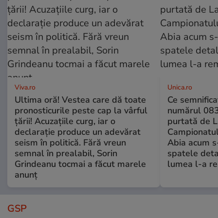
Viva.ro
Unica.ro
Ultima oră! Vestea care dă toate
Ce semnificaț
pronosticurile peste cap la vârful
numărul 083
țării! Acuzațiile curg, iar o
purtată de L
declarație produce un adevărat
Campionatul
seism în politică. Fără vreun
Abia acum s-
semnal în prealabil, Sorin
spatele deta
Grindeanu tocmai a făcut marele
lumea l-a r
anunț
GSP