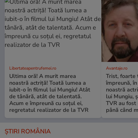
Libertateapentrufemei.ro
Avantaje.ro
Ultima oră! A murit marea
Trist, foarte
noastră actriță! Toată lumea a
împreună, în
iubit-o în filmul lui Mungiu! Atât
noastră actri
de tânără, atât de talentată.
lui Mungiu, ș
Acum e împreună cu soțul ei,
TVR au fost 
regretatul realizator de la TVR
până când mo
ȘTIRI ROMÂNIA