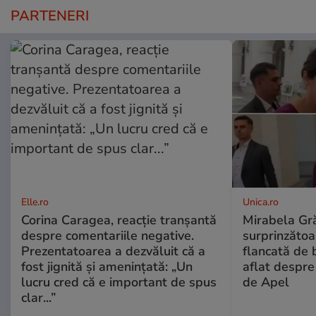
PARTENERI
Elle.ro
Unica.ro
Corina Caragea, reacție tranșantă
Mirabela Gră
despre comentariile negative.
surprinzătoar
Prezentatoarea a dezvăluit că a
flancată de 
fost jignită și amenințată: „Un
aflat despre
lucru cred că e important de spus
de Apel
clar...”