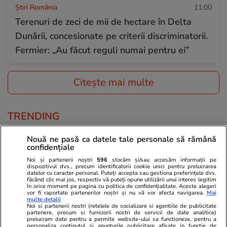
Știri România
11:00
Terenuri de zeci de mii de hectare în Delta
Dunării, concesionate pe criterii discriminatorii.
Fermier: „Au făcut reguli numai pentru ei”
Citește mai multe
TRENDING
Nouă ne pasă ca datele tale personale să rămână
Știri Externe
06:30
confidențiale
Savantul rus care făcea motoarele pentru
Noi și partenerii noștri
596
stocăm și/sau accesăm informații pe
rachete strategice și bombardiere a fost
dispozitivul dvs., precum identificatorii cookie unici pentru prelucrarea
datelor cu caracter personal. Puteți accepta sau gestiona preferințele dvs.
lichidat: „Operațiune secretă a unităților lui
făcând clic mai jos, respectiv vă puteți opune utilizării unui interes legitim
în orice moment pe pagina cu politica de confidențialitate. Aceste alegeri
vor fi raportate partenerilor noștri și nu vă vor afecta navigarea.
Mai
Budanov”
multe detalii
Noi si partenerii nostri (retelele de socializare si agentiile de publicitate
partenere, precum si furnizorii nostri de servicii de date analitice)
prelucram date pentru a permite website-ului sa functioneze, pentru a
personaliza continutul si anunturile publicitare afisate in functie de