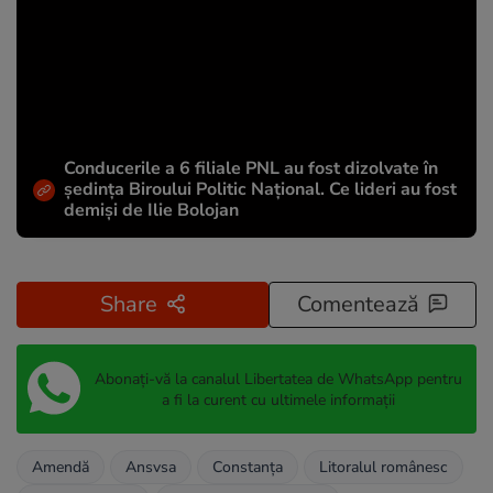
Conducerile a 6 filiale PNL au fost dizolvate în
ședința Biroului Politic Național. Ce lideri au fost
demiși de Ilie Bolojan
Share
Comentează
Abonați-vă la canalul Libertatea de WhatsApp pentru
a fi la curent cu ultimele informații
Amendă
Ansvsa
Constanța
Litoralul românesc