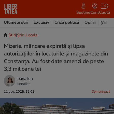
Susține
Cont
Caută
Ultimele știri
Exclusiv
Criză politică
Opinii
Video
|
Ştiri
|
Știri Locale
Mizerie, mâncare expirată și lipsa
autorizațiilor în localurile și magazinele din
Constanța. Au fost date amenzi de peste
3,3 milioane lei
Ioana Ion
Jurnalist
11 aug. 2025, 15:01
Comentează