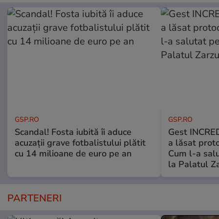
GSP.RO
GSP.RO
Scandal! Fosta iubită îi aduce
Gest INCRED
acuzații grave fotbalistului plătit
a lăsat prot
cu 14 milioane de euro pe an
Cum l-a salu
la Palatul Z
PARTENERI