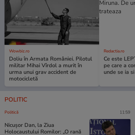
Wowbiz.ro
Redactia.ro
Doliu în Armata României. Pilotul
Ce este LEP
militar Mihai Vîrdol a murit în
pe care a co
urma unui grav accident de
unde se ia s
motocicletă
POLITIC
Politică
11:59
Nicuşor Dan, la Ziua
Holocaustului Romilor: „O rană