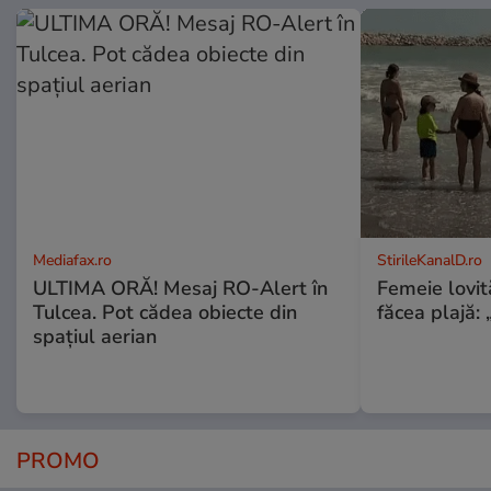
Mediafax.ro
StirileKanalD.ro
ULTIMA ORĂ! Mesaj RO-Alert în
Femeie lovit
Tulcea. Pot cădea obiecte din
făcea plajă: „
spațiul aerian
PROMO