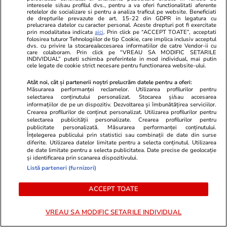
interesele si/sau profilul dvs., pentru a va oferi functionalitati aferente
retelelor de socializare si pentru a analiza traficul pe website. Beneficiati
de drepturile prevazute de art. 15-22 din GDPR in legatura cu
prelucrarea datelor cu caracter personal. Aceste drepturi pot fi exercitate
prin modalitatea indicata
aici
. Prin click pe “ACCEPT TOATE”, acceptati
folosirea tuturor Tehnologiilor de tip Cookie, care implica inclusiv acceptul
dvs. cu privire la stocarea/accesarea informatiilor de catre Vendor-ii cu
care colaboram. Prin click pe “VREAU SA MODIFIC SETARILE
INDIVIDUAL” puteti schimba preferintele in mod individual, mai putin
cele legate de cookie strict necesare pentru functionarea website-ului.
Horoscop
12:00
Horoscop
Horoscop Urania săptămânal
Horoscop Ur
Atât noi, cât și partenerii noștri prelucrăm datele pentru a oferi:
Măsurarea performanței reclamelor. Utilizarea profilurilor pentru
pentru Rac. Previziuni pentru
pentru Scorp
selectarea conținutului personalizat. Stocarea și/sau accesarea
informațiilor de pe un dispozitiv. Dezvoltarea și îmbunătățirea serviciilor.
perioada 1 – 7 august 2026
perioada 1 
Crearea profilurilor de conținut personalizat. Utilizarea profilurilor pentru
selectarea publicității personalizate. Crearea profilurilor pentru
publicitate personalizată. Măsurarea performanței conținutului.
Înțelegerea publicului prin statistici sau combinații de date din surse
diferite. Utilizarea datelor limitate pentru a selecta conținutul. Utilizarea
de date limitate pentru a selecta publicitatea. Date precise de geolocație
și identificarea prin scanarea dispozitivului.
Tehnologie
13 iul.
Listă parteneri (furnizori)
ACCEPT TOATE
De ce nu mai răcește aerul
VREAU SA MODIFIC SETARILE INDIVIDUAL
condiționat – greșeli frecvente