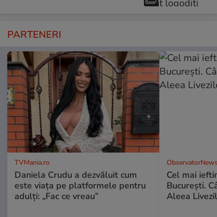
PARTENERI
TVMania.ro
ObservatorNews
Daniela Crudu a dezvăluit cum
Cel mai ieft
este viața pe platformele pentru
Bucureşti. C
adulți: „Fac ce vreau”
Aleea Livezil