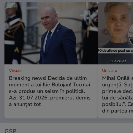
Viva.ro
Unica.ro
Breaking news! Decizia de ultim
Mihai Onilă 
moment a lui Ilie Bolojan! Tocmai
urgență. Soți
s-a produs un seism în politică.
primele decl
Azi, 31.07.2026, premierul demis
lui de sănăta
a anunțat tot
posibilul”. C
din partea m
GSP