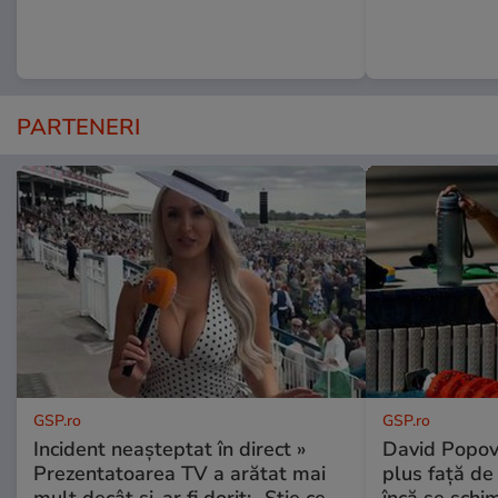
PARTENERI
GSP.ro
GSP.ro
Incident neașteptat în direct »
David Popovi
Prezentatoarea TV a arătat mai
plus față de
mult decât și-ar fi dorit: „Știe ce
încă se schi