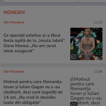
MONDEN
Stiri Mondene
11:22
Ce operații estetice și-a făcut
fosta ispită de la „Insula Iubirii”.
Oana Monea: „Nu am cerut
nimic exagerat”
Stiri Mondene
11:06
Motivul pentru care Romanița
Iovan și Iulian Gogan nu s-au
căsătorit, deși sunt logodiți de
14 ani. „Nu cred în deciziile
luate din obligație”