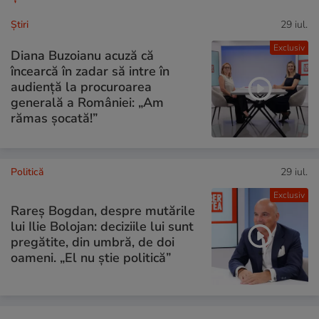
Ştiri
29 iul.
Exclusiv
Diana Buzoianu acuză că
încearcă în zadar să intre în
audiență la procuroarea
generală a României: „Am
rămas șocată!”
Politică
29 iul.
Exclusiv
Rareș Bogdan, despre mutările
lui Ilie Bolojan: deciziile lui sunt
pregătite, din umbră, de doi
oameni. „El nu știe politică”