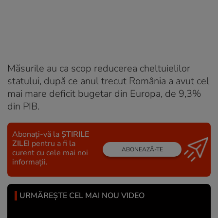
Măsurile au ca scop reducerea cheltuielilor
statului, după ce anul trecut România a avut cel
mai mare deficit bugetar din Europa, de 9,3%
din PIB.
Abonați-vă la
ȘTIRILE
ZILEI
pentru a fi la
ABONEAZĂ-TE
curent cu cele mai noi
informații.
URMĂREȘTE CEL MAI NOU VIDEO