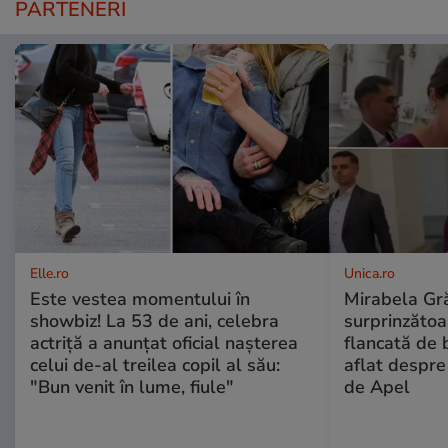
PARTENERI
Elle.ro
Unica.ro
Este vestea momentului în
Mirabela Gră
showbiz! La 53 de ani, celebra
surprinzătoar
actriță a anunțat oficial nașterea
flancată de 
celui de-al treilea copil al său:
aflat despre
"Bun venit în lume, fiule"
de Apel