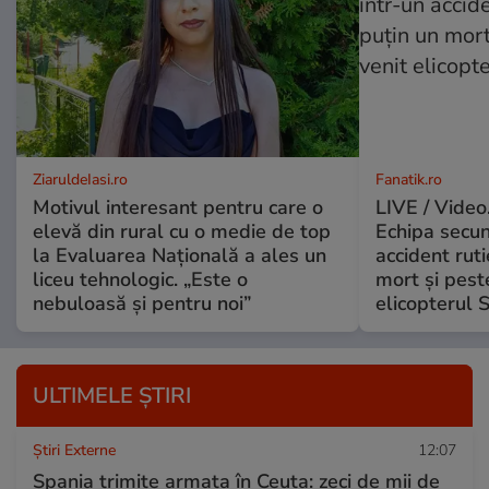
ZiaruldeIasi.ro
Fanatik.ro
Motivul interesant pentru care o
LIVE / Video
elevă din rural cu o medie de top
Echipa secun
la Evaluarea Națională a ales un
accident ruti
liceu tehnologic. „Este o
mort și peste
nebuloasă și pentru noi”
elicopterul
ULTIMELE ȘTIRI
Știri Externe
12:07
Spania trimite armata în Ceuta: zeci de mii de