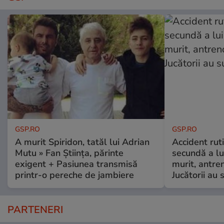
GSP.RO
GSP.RO
A murit Spiridon, tatăl lui Adrian
Accident ruti
Mutu » Fan Știința, părinte
secundă a lu
exigent + Pasiunea transmisă
murit, antre
printr-o pereche de jambiere
Jucătorii au s
PARTENERI