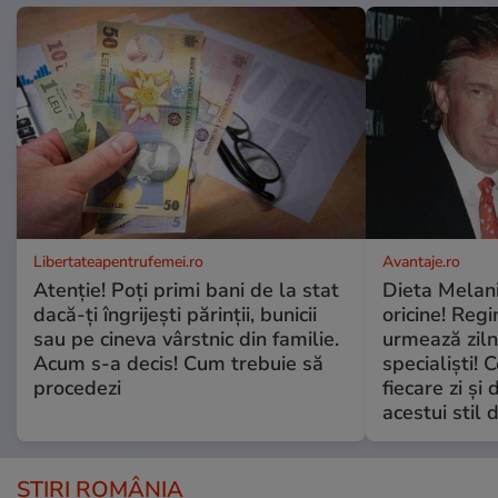
Libertateapentrufemei.ro
Avantaje.ro
Atenție! Poți primi bani de la stat
Dieta Melan
dacă-ți îngrijești părinții, bunicii
oricine! Regi
sau pe cineva vârstnic din familie.
urmează zilni
Acum s-a decis! Cum trebuie să
specialiști! 
procedezi
fiecare zi și 
acestui stil 
ȘTIRI ROMÂNIA