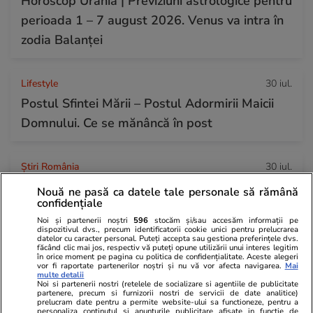
Horoscop Urania | Previziuni astrologice pentru
perioada 1 – 7 august 2026. Venus va intra în
zodia Balanței
Lifestyle
30 iul.
Postul Sfintei Mării – Postul Adormirii Maicii
Domnului. Ce se mănâncă în post
Știri România
30 iul.
Rezultatele loto din 30 iulie 2026. Numerele
Nouă ne pasă ca datele tale personale să rămână
confidențiale
câștigătoare extrase joi
Noi și partenerii noștri
596
stocăm și/sau accesăm informații pe
dispozitivul dvs., precum identificatorii cookie unici pentru prelucrarea
datelor cu caracter personal. Puteți accepta sau gestiona preferințele dvs.
făcând clic mai jos, respectiv vă puteți opune utilizării unui interes legitim
în orice moment pe pagina cu politica de confidențialitate. Aceste alegeri
vor fi raportate partenerilor noștri și nu vă vor afecta navigarea.
Mai
multe detalii
Noi si partenerii nostri (retelele de socializare si agentiile de publicitate
partenere, precum si furnizorii nostri de servicii de date analitice)
prelucram date pentru a permite website-ului sa functioneze, pentru a
personaliza continutul si anunturile publicitare afisate in functie de