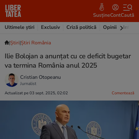
Susține
Cont
Caută
Ultimele știri
Exclusiv
Criză politică
Opinii
Intervi
|
Ştiri
|
Știri România
Ilie Bolojan a anunțat cu ce deficit bugetar
va termina România anul 2025
Cristian Otopeanu
Jurnalist
Actualizat pe 03 sept. 2025, 02:02
Comentează