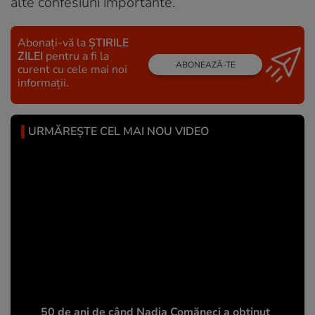
alte confesiuni importante.
Abonați-vă la
ȘTIRILE
ZILEI
pentru a fi la
ABONEAZĂ-TE
curent cu cele mai noi
informații.
URMĂREȘTE CEL MAI NOU VIDEO
50 de ani de când Nadia Comăneci a obţinut