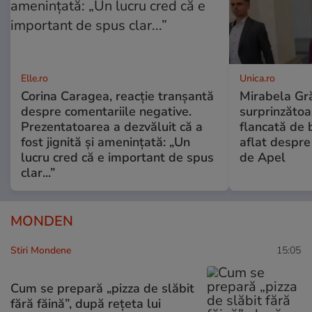
Elle.ro
Unica.ro
Corina Caragea, reacție tranșantă
Mirabela Gră
despre comentariile negative.
surprinzătoar
Prezentatoarea a dezvăluit că a
flancată de 
fost jignită și amenințată: „Un
aflat despre
lucru cred că e important de spus
de Apel
clar...”
MONDEN
Stiri Mondene
15:05
Cum se prepară „pizza de slăbit
fără făină”, după rețeta lui