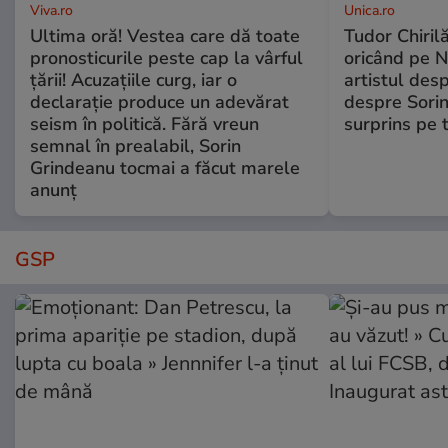
Viva.ro
Unica.ro
Ultima oră! Vestea care dă toate
Tudor Chiril
pronosticurile peste cap la vârful
oricând pe N
țării! Acuzațiile curg, iar o
artistul desp
declarație produce un adevărat
despre Sorin
seism în politică. Fără vreun
surprins pe 
semnal în prealabil, Sorin
Grindeanu tocmai a făcut marele
anunț
GSP