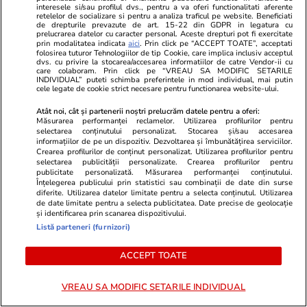
interesele si/sau profilul dvs., pentru a va oferi functionalitati aferente
retelelor de socializare si pentru a analiza traficul pe website. Beneficiati
de drepturile prevazute de art. 15-22 din GDPR in legatura cu
prelucrarea datelor cu caracter personal. Aceste drepturi pot fi exercitate
prin modalitatea indicata
aici
. Prin click pe “ACCEPT TOATE”, acceptati
folosirea tuturor Tehnologiilor de tip Cookie, care implica inclusiv acceptul
dvs. cu privire la stocarea/accesarea informatiilor de catre Vendor-ii cu
care colaboram. Prin click pe “VREAU SA MODIFIC SETARILE
INDIVIDUAL” puteti schimba preferintele in mod individual, mai putin
cele legate de cookie strict necesare pentru functionarea website-ului.
Atât noi, cât și partenerii noștri prelucrăm datele pentru a oferi:
Măsurarea performanței reclamelor. Utilizarea profilurilor pentru
selectarea conținutului personalizat. Stocarea și/sau accesarea
informațiilor de pe un dispozitiv. Dezvoltarea și îmbunătățirea serviciilor.
Crearea profilurilor de conținut personalizat. Utilizarea profilurilor pentru
PARTENERI
selectarea publicității personalizate. Crearea profilurilor pentru
publicitate personalizată. Măsurarea performanței conținutului.
Înțelegerea publicului prin statistici sau combinații de date din surse
diferite. Utilizarea datelor limitate pentru a selecta conținutul. Utilizarea
de date limitate pentru a selecta publicitatea. Date precise de geolocație
și identificarea prin scanarea dispozitivului.
Listă parteneri (furnizori)
ACCEPT TOATE
VREAU SA MODIFIC SETARILE INDIVIDUAL