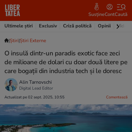
Susține
Cont
Caută
Ultimele știri
Exclusiv
Criză politică
Opinii
Video
|
Ştiri
|
Știri Externe
O insulă dintr-un paradis exotic face zeci
de milioane de dolari cu doar două litere pe
care bogații din industria tech și le doresc
Alin Tarnovschi
Digital Lead Editor
Actualizat pe 02 sept. 2025, 10:55
Comentează