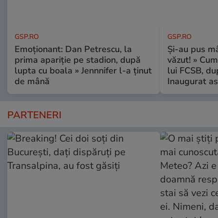
GSP.RO
GSP.RO
Emoționant: Dan Petrescu, la
Și-au pus mâ
prima apariție pe stadion, după
văzut! » Cum
lupta cu boala » Jennnifer l-a ținut
lui FCSB, du
de mână
Inaugurat as
PARTENERI