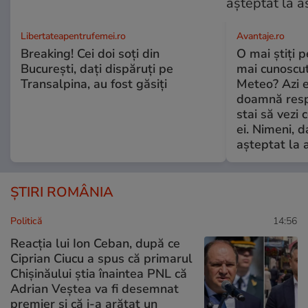
Libertateapentrufemei.ro
Avantaje.ro
Breaking! Cei doi soți din
O mai știți 
București, dați dispăruți pe
mai cunoscu
Transalpina, au fost găsiți
Meteo? Azi e
doamnă respe
stai să vezi 
ei. Nimeni, d
așteptat la 
ȘTIRI ROMÂNIA
Politică
14:56
Reacția lui Ion Ceban, după ce
Ciprian Ciucu a spus că primarul
Chișinăului știa înaintea PNL că
Adrian Veștea va fi desemnat
premier și că i-a arătat un