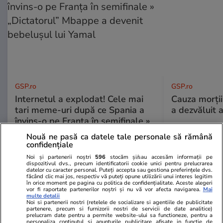
GSP.ro
GSP.ro
Internetul a explodat! Cele mai
Cauza morții
tari meme-uri după ce Spania a
a dezvăluit 
învins-o pe Franța în semifinale »
„Dictatorul” Mbappe a devenit
Nouă ne pasă ca datele tale personale să rămână
bebelușul lui Yamal
confidențiale
Noi și partenerii noștri
596
stocăm și/sau accesăm informații pe
dispozitivul dvs., precum identificatorii cookie unici pentru prelucrarea
datelor cu caracter personal. Puteți accepta sau gestiona preferințele dvs.
făcând clic mai jos, respectiv vă puteți opune utilizării unui interes legitim
în orice moment pe pagina cu politica de confidențialitate. Aceste alegeri
vor fi raportate partenerilor noștri și nu vă vor afecta navigarea.
Mai
multe detalii
Noi si partenerii nostri (retelele de socializare si agentiile de publicitate
partenere, precum si furnizorii nostri de servicii de date analitice)
prelucram date pentru a permite website-ului sa functioneze, pentru a
personaliza continutul si anunturile publicitare afisate in functie de