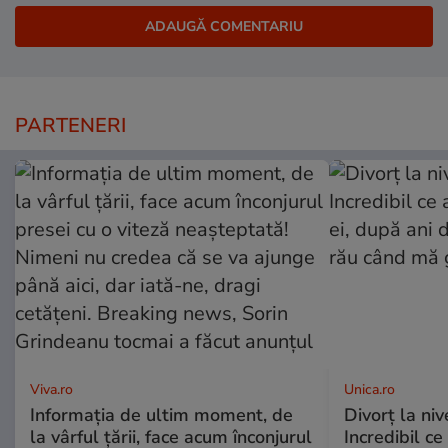
PARTENERI
Viva.ro
Unica.ro
Informația de ultim moment, de
Divorț la nive
la vârful țării, face acum înconjurul
Incredibil ce