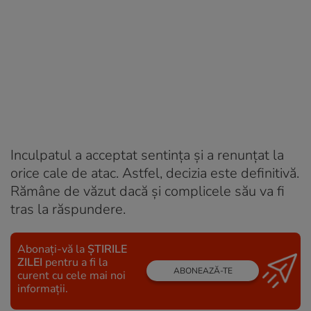
Inculpatul a acceptat sentința și a renunțat la
orice cale de atac. Astfel, decizia este definitivă.
Rămâne de văzut dacă și complicele său va fi
tras la răspundere.
Abonați-vă la
ȘTIRILE
ZILEI
pentru a fi la
ABONEAZĂ-TE
curent cu cele mai noi
informații.