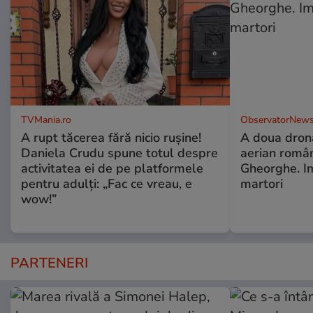
TVMania.ro
ObservatorNews
A rupt tăcerea fără nicio rușine!
A doua dronă
Daniela Crudu spune totul despre
aerian român
activitatea ei de pe platformele
Gheorghe. Im
pentru adulți: „Fac ce vreau, e
martori
wow!”
PARTENERI