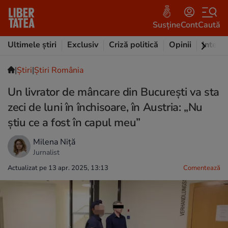
Susține
Cont
Caută
Ultimele știri
Exclusiv
Criză politică
Opinii
Intervi
|
Ştiri
|
Știri România
Un livrator de mâncare din București va sta
zeci de luni în închisoare, în Austria: „Nu
știu ce a fost în capul meu”
Milena Niță
Jurnalist
Actualizat pe 13 apr. 2025, 13:13
Comentează