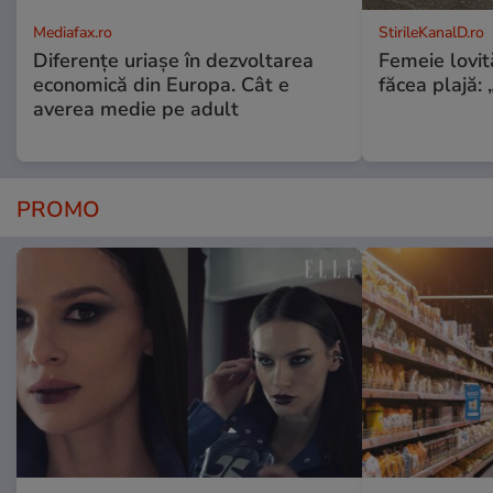
Mediafax.ro
StirileKanalD.ro
Diferențe uriașe în dezvoltarea
Femeie lovit
economică din Europa. Cât e
făcea plajă: „
averea medie pe adult
PROMO