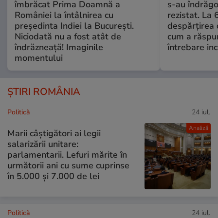
îmbrăcat Prima Doamnă a
s-au îndrăgos
României la întâlnirea cu
rezistat. La 
președinta Indiei la București.
despărțirea 
Niciodată nu a fost atât de
cum a răspu
îndrăzneață! Imaginile
întrebare i
momentului
ȘTIRI ROMÂNIA
Politică
24 iul.
Analiză
Marii câștigători ai legii
salarizării unitare:
parlamentarii. Lefuri mărite în
următorii ani cu sume cuprinse
în 5.000 și 7.000 de lei
Politică
24 iul.