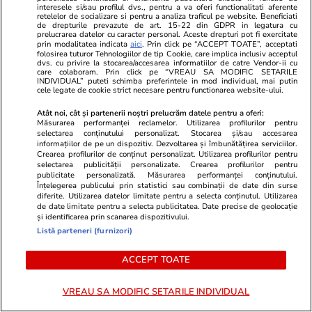
transformat marea într-o scenă
care au part
interesele si/sau profilul dvs., pentru a va oferi functionalitati aferente
retelelor de socializare si pentru a analiza traficul pe website. Beneficiati
de film romantic. Turiștii prezenți
de drepturile prevazute de art. 15-22 din GDPR in legatura cu
s-au uitat de două ori
prelucrarea datelor cu caracter personal. Aceste drepturi pot fi exercitate
prin modalitatea indicata
aici
. Prin click pe “ACCEPT TOATE”, acceptati
folosirea tuturor Tehnologiilor de tip Cookie, care implica inclusiv acceptul
dvs. cu privire la stocarea/accesarea informatiilor de catre Vendor-ii cu
care colaboram. Prin click pe “VREAU SA MODIFIC SETARILE
POLITIC
INDIVIDUAL” puteti schimba preferintele in mod individual, mai putin
cele legate de cookie strict necesare pentru functionarea website-ului.
Politică
24 iul.
Atât noi, cât și partenerii noștri prelucrăm datele pentru a oferi:
Măsurarea performanței reclamelor. Utilizarea profilurilor pentru
selectarea conținutului personalizat. Stocarea și/sau accesarea
Analiză
Marii câștigători ai legii
informațiilor de pe un dispozitiv. Dezvoltarea și îmbunătățirea serviciilor.
Crearea profilurilor de conținut personalizat. Utilizarea profilurilor pentru
salarizării unitare:
selectarea publicității personalizate. Crearea profilurilor pentru
parlamentarii. Lefuri mărite în
publicitate personalizată. Măsurarea performanței conținutului.
Înțelegerea publicului prin statistici sau combinații de date din surse
următorii ani cu sume cuprinse
diferite. Utilizarea datelor limitate pentru a selecta conținutul. Utilizarea
în 5.000 și 7.000 de lei
de date limitate pentru a selecta publicitatea. Date precise de geolocație
și identificarea prin scanarea dispozitivului.
Listă parteneri (furnizori)
Politică
24 iul.
ACCEPT TOATE
VREAU SA MODIFIC SETARILE INDIVIDUAL
Ciprian Ciucu, despre „bombele
bugetare” de 20 de ani de la