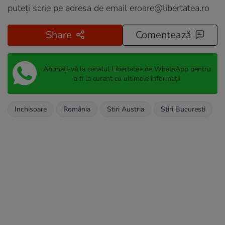
puteți scrie pe adresa de email
eroare@libertatea.ro
Share
Comentează
Abonați-vă la canalul Libertatea de WhatsApp pentru
a fi la curent cu ultimele informații
Inchisoare
România
Stiri Austria
Stiri Bucuresti