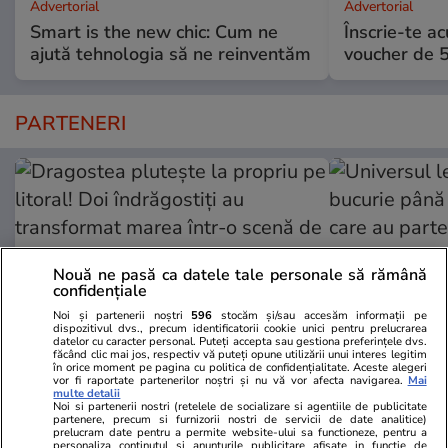
Advertorial
Advertorial
Smart is the new chic: Cum ne
Înscrie-te ac
ajută tehnologia să ne reinventăm
voucher de 5
PARTENERI
Nouă ne pasă ca datele tale personale să rămână
confidențiale
Noi și partenerii noștri
596
stocăm și/sau accesăm informații pe
dispozitivul dvs., precum identificatorii cookie unici pentru prelucrarea
datelor cu caracter personal. Puteți accepta sau gestiona preferințele dvs.
făcând clic mai jos, respectiv vă puteți opune utilizării unui interes legitim
în orice moment pe pagina cu politica de confidențialitate. Aceste alegeri
vor fi raportate partenerilor noștri și nu vă vor afecta navigarea.
Mai
Wowbiz.ro
Redactia.ro
multe detalii
Noi si partenerii nostri (retelele de socializare si agentiile de publicitate
Dragostea plutește la propriu pe
Universul le
partenere, precum si furnizorii nostri de servicii de date analitice)
litoral! Doi îndrăgostiți au
bucurie până
prelucram date pentru a permite website-ului sa functioneze, pentru a
personaliza continutul si anunturile publicitare afisate in functie de