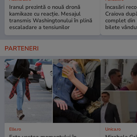
Iranul prezintă o nouă dronă
Încasări reco
kamikaze cu reacție. Mesajul
Craiova dup
transmis Washingtonului în plină
complet din 
escaladare a tensiunilor
bilete vându
PARTENERI
Elle.ro
Unica.ro