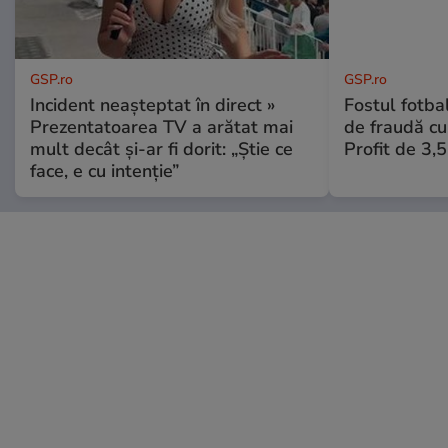
GSP.ro
GSP.ro
Incident neașteptat în direct »
Fostul fotba
Prezentatoarea TV a arătat mai
de fraudă cu 
mult decât și-ar fi dorit: „Știe ce
Profit de 3,
face, e cu intenție”