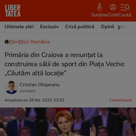
Susține
Cont
Caută
Ultimele știri
Exclusiv
Criză politică
Opinii
Intervi
|
Ştiri
|
Știri România
Primăria din Craiova a renunțat la
construirea sălii de sport din Piața Veche:
„Căutăm altă locație”
Cristian Otopeanu
Jurnalist
Actualizat pe 28 feb. 2025, 02:03
Comentează