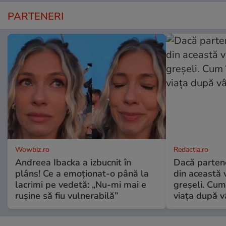
PARTENERI
Wowbiz.ro
Redactia.ro
Andreea Ibacka a izbucnit în
Dacă parten
plâns! Ce a emoționat-o până la
din această v
lacrimi pe vedetă: „Nu-mi mai e
greșeli. Cum 
rușine să fiu vulnerabilă”
viața după v