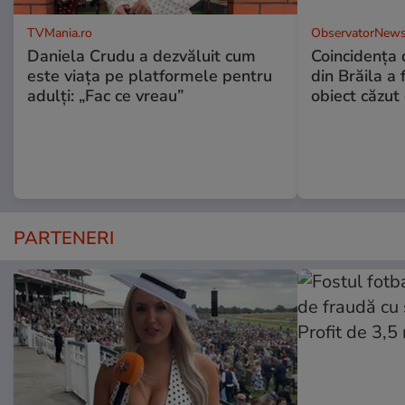
TVMania.ro
ObservatorNews
Daniela Crudu a dezvăluit cum
Coincidența d
este viața pe platformele pentru
din Brăila a 
adulți: „Fac ce vreau”
obiect căzut 
PARTENERI