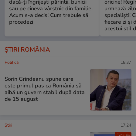
dacă-ți îngrijești părinții, bunicii
oricine! Regi
sau pe cineva vârstnic din familie.
urmează zilni
Acum s-a decis! Cum trebuie să
specialiști! 
procedezi
fiecare zi și 
acestui stil 
ȘTIRI ROMÂNIA
Politică
18:37
Sorin Grindeanu spune care
este primul pas ca România să
aibă un guvern stabil după data
de 15 august
Ştiri
17:24
Exclusiv