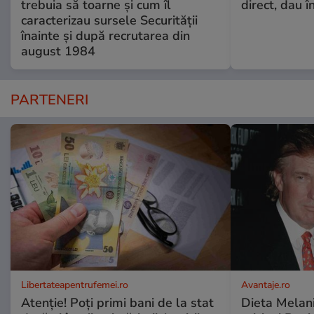
trebuia să toarne și cum îl
direct, dau î
caracterizau sursele Securității
înainte și după recrutarea din
august 1984
PARTENERI
Libertateapentrufemei.ro
Avantaje.ro
Atenție! Poți primi bani de la stat
Dieta Melan