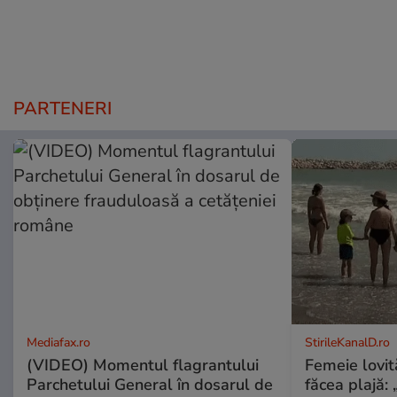
PARTENERI
Mediafax.ro
StirileKanalD.ro
(VIDEO) Momentul flagrantului
Femeie lovit
Parchetului General în dosarul de
făcea plajă: „