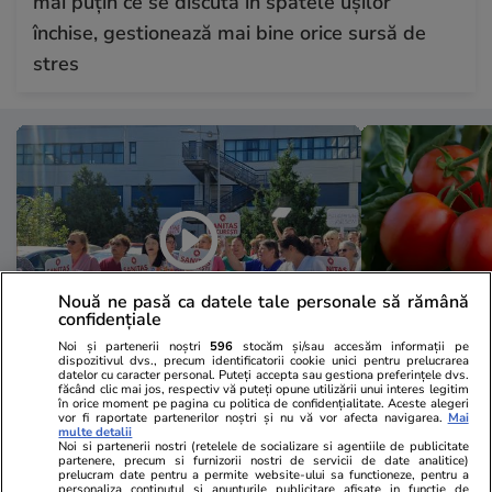
mai puțin ce se discută în spatele ușilor
închise, gestionează mai bine orice sursă de
stres
Nouă ne pasă ca datele tale personale să rămână
confidențiale
Noi și partenerii noștri
596
stocăm și/sau accesăm informații pe
dispozitivul dvs., precum identificatorii cookie unici pentru prelucrarea
datelor cu caracter personal. Puteți accepta sau gestiona preferințele dvs.
Sănătate și Fitness
18:56
Lifestyle
făcând clic mai jos, respectiv vă puteți opune utilizării unui interes legitim
în orice moment pe pagina cu politica de confidențialitate. Aceste alegeri
A doua zi de grevă în Sănătate:
Ce contează
vor fi raportate partenerilor noștri și nu vă vor afecta navigarea.
Mai
multe detalii
„Avem colegi care ne-au murit în
cumpără o ro
Noi si partenerii nostri (retelele de socializare si agentiile de publicitate
partenere, precum si furnizorii nostri de servicii de date analitice)
spital”. Mărturii cutremurătoare
favorita pen
prelucram date pentru a permite website-ului sa functioneze, pentru a
personaliza continutul si anunturile publicitare afisate in functie de