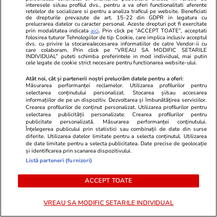
de la Spitalul Bagdasar-Arseni
interesele si/sau profilul dvs., pentru a va oferi functionalitati aferente
retelelor de socializare si pentru a analiza traficul pe website. Beneficiati
de drepturile prevazute de art. 15-22 din GDPR in legatura cu
prelucrarea datelor cu caracter personal. Aceste drepturi pot fi exercitate
prin modalitatea indicata
aici
. Prin click pe “ACCEPT TOATE”, acceptati
folosirea tuturor Tehnologiilor de tip Cookie, care implica inclusiv acceptul
Lifestyle
26 iul.
dvs. cu privire la stocarea/accesarea informatiilor de catre Vendor-ii cu
care colaboram. Prin click pe “VREAU SA MODIFIC SETARILE
INDIVIDUAL” puteti schimba preferintele in mod individual, mai putin
cele legate de cookie strict necesare pentru functionarea website-ului.
Ploaia de meteori Delta
Atât noi, cât și partenerii noștri prelucrăm datele pentru a oferi:
Aquaride 2026: când o poți
Măsurarea performanței reclamelor. Utilizarea profilurilor pentru
selectarea conținutului personalizat. Stocarea și/sau accesarea
vedea cel mai bine
informațiilor de pe un dispozitiv. Dezvoltarea și îmbunătățirea serviciilor.
Crearea profilurilor de conținut personalizat. Utilizarea profilurilor pentru
selectarea publicității personalizate. Crearea profilurilor pentru
publicitate personalizată. Măsurarea performanței conținutului.
Înțelegerea publicului prin statistici sau combinații de date din surse
diferite. Utilizarea datelor limitate pentru a selecta conținutul. Utilizarea
Lifestyle
27 iul.
de date limitate pentru a selecta publicitatea. Date precise de geolocație
și identificarea prin scanarea dispozitivului.
Listă parteneri (furnizori)
Ce este scorțișoara Ceylon și
ACCEPT TOATE
prin ce se diferențiază
VREAU SA MODIFIC SETARILE INDIVIDUAL