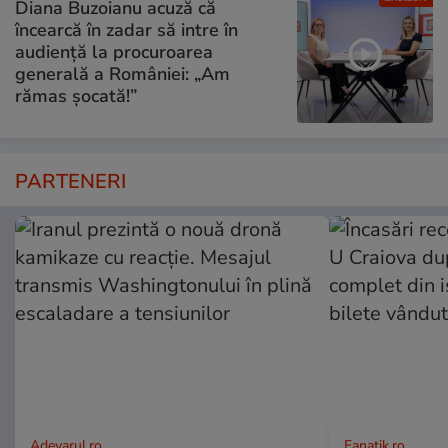
Diana Buzoianu acuză că
încearcă în zadar să intre în
audiență la procuroarea
generală a României: „Am
rămas șocată!”
PARTENERI
Adevarul.ro
Fanatik.ro