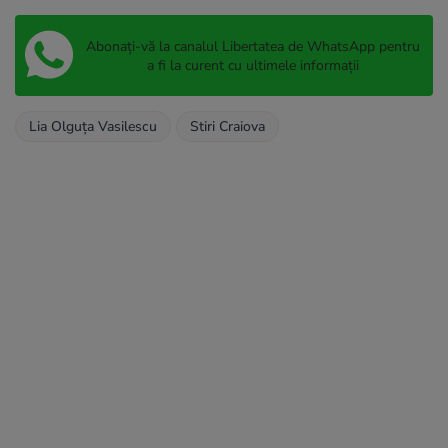
Abonați-vă la canalul Libertatea de WhatsApp pentru
a fi la curent cu ultimele informații
Lia Olguța Vasilescu
Stiri Craiova