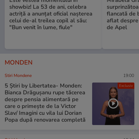
Este vestea momentului în
Mirabela Gră
showbiz! La 53 de ani, celebra
surprinzătoar
actriță a anunțat oficial nașterea
flancată de 
celui de-al treilea copil al său:
aflat despre
"Bun venit în lume, fiule"
de Apel
MONDEN
Stiri Mondene
19:00
5 Știri by Libertatea- Monden:
Exclusiv
Bianca Drăgușanu rupe tăcerea
despre pensia alimentară pe
care o primește de la Victor
Slav/ Imagini cu vila lui Dorian
Popa după renovarea completă