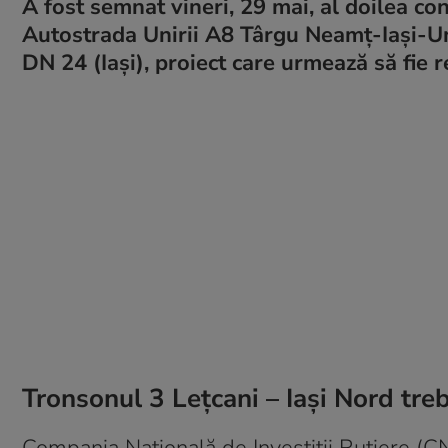
A fost semnat vineri, 29 mai, al doilea c
Autostrada Unirii A8 Târgu Neamț-Iași-Un
DN 24 (Iași), proiect care urmează să fie
Tronsonul 3 Lețcani – Iași Nord treb