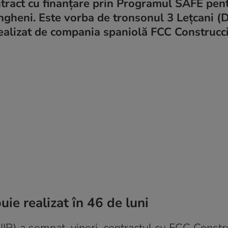
ontract cu finanțare prin Programul SAFE pen
gheni. Este vorba de tronsonul 3 Lețcani (
 realizat de compania spaniolă FCC Construcc
uie realizat în 46 de luni