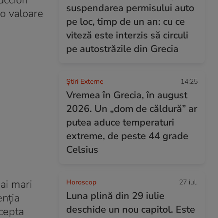
uccion
suspendarea permisului auto
 o valoare
pe loc, timp de un an: cu ce
viteză este interzis să circuli
pe autostrăzile din Grecia
Știri Externe
14:25
Vremea în Grecia, în august
2026. Un „dom de căldură” ar
putea aduce temperaturi
extreme, de peste 44 grade
Celsius
mai mari
Horoscop
27 iul.
Luna plină din 29 iulie
enția
deschide un nou capitol. Este
cepta