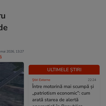
ru
de
 mai 2026, 13:27
ă
ULTIMELE ȘTIRI
Știri Externe
22:24
Între motorină mai scumpă și
„patriotism economic”: cum
arată starea de alertă