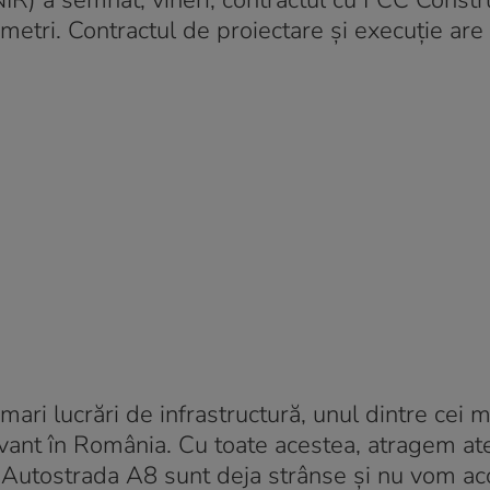
NIR) a semnat, vineri, contractul cu FCC Constr
etri. Contractul de proiectare și execuție are
mari lucrări de infrastructură, unul dintre cei 
levant în România. Cu toate acestea, atragem at
u Autostrada A8 sunt deja strânse și nu vom ac