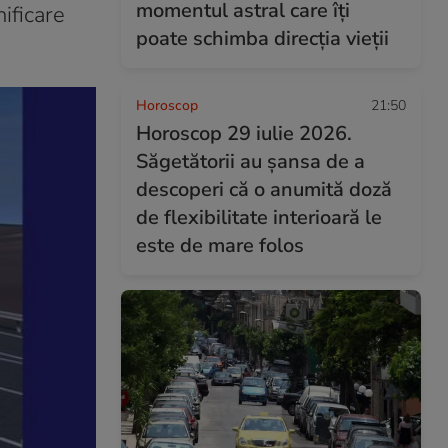
momentul astral care îți
ificare
poate schimba direcția vieții
Horoscop
21:50
Horoscop 29 iulie 2026.
Săgetătorii au șansa de a
descoperi că o anumită doză
de flexibilitate interioară le
este de mare folos