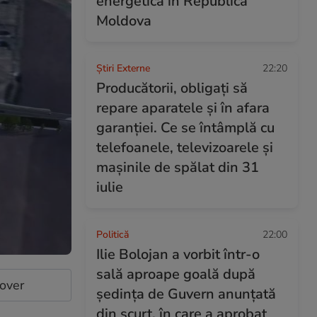
energetică în Republica
Moldova
Știri Externe
22:20
Producătorii, obligați să
repare aparatele și în afara
garanției. Ce se întâmplă cu
telefoanele, televizoarele și
mașinile de spălat din 31
iulie
Politică
22:00
Ilie Bolojan a vorbit într-o
sală aproape goală după
cover
ședința de Guvern anunțată
din scurt, în care a aprobat