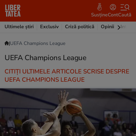
Susține
Cont
Caută
Ultimele știri
Exclusiv
Criză politică
Opinii
Intervi
|
UEFA Champions League
UEFA Champions League
CITIȚI ULTIMELE ARTICOLE SCRISE DESPRE
UEFA CHAMPIONS LEAGUE