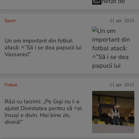
Sport
21 apr. 2015
Un om important din fotbal
atacă: ^”Să i se dea papucii lui
Vassaras!”
Fotbal
11 apr. 2015
Râzi cu lacrimi: „Pe Gigi nu l-a
ajutat Divinitatea pentru că ^el
însuşi e divin. Mai bine zis,
divină!”