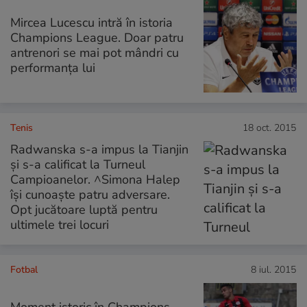
Mircea Lucescu intră în istoria
Champions League. Doar patru
antrenori se mai pot mândri cu
performanța lui
Tenis
18 oct. 2015
Radwanska s-a impus la Tianjin
şi s-a calificat la Turneul
Campioanelor. ^Simona Halep
își cunoaște patru adversare.
Opt jucătoare luptă pentru
ultimele trei locuri
Fotbal
8 iul. 2015
Moment istoric în Champions