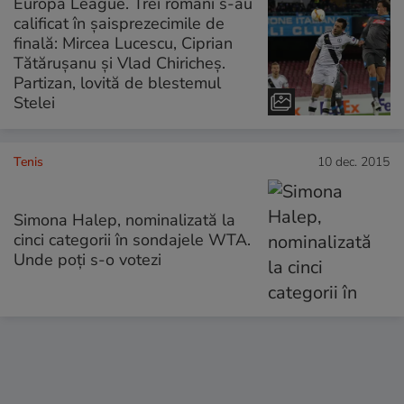
Europa League. Trei români s-au
calificat în şaisprezecimile de
finală: Mircea Lucescu, Ciprian
Tătărușanu şi Vlad Chiricheș.
Partizan, lovită de blestemul
Stelei
Tenis
10 dec. 2015
Simona Halep, nominalizată la
cinci categorii în sondajele WTA.
Unde poți s-o votezi