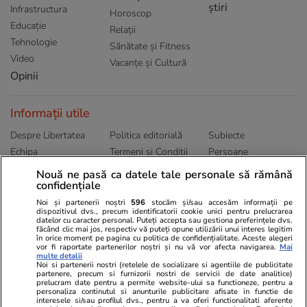
știri
Infrastructura
Horoscop
Educație
Relații
Tehnologie
Sănătate și Fitness
Video
Vacanțe și Cultură
Opinii
Informații utile
Despre Libertatea
Politica editorială
Subiecte
Echipa
Termeni și Conditii
Persoane
Publicitate
Abonamente
Sitemap
Nouă ne pasă ca datele tale personale să rămână
confidențiale
Politica de
Autori
confidențialitate
Noi și partenerii noștri
596
stocăm și/sau accesăm informații pe
dispozitivul dvs., precum identificatorii cookie unici pentru prelucrarea
datelor cu caracter personal. Puteți accepta sau gestiona preferințele dvs.
Ringier România
făcând clic mai jos, respectiv vă puteți opune utilizării unui interes legitim
în orice moment pe pagina cu politica de confidențialitate. Aceste alegeri
vor fi raportate partenerilor noștri și nu vă vor afecta navigarea.
Mai
Libertatea pentru
ELLE
Locuri de muncă
multe detalii
femei
Noi si partenerii nostri (retelele de socializare si agentiile de publicitate
Gazeta Sporturilor
Imobiliare.ro
partenere, precum si furnizorii nostri de servicii de date analitice)
Unica.ro
prelucram date pentru a permite website-ului sa functioneze, pentru a
Stiri mondene
Jobradar24
personaliza continutul si anunturile publicitare afisate in functie de
Program TV
Calculator sarcina
Imoradar24
interesele si/sau profilul dvs., pentru a va oferi functionalitati aferente