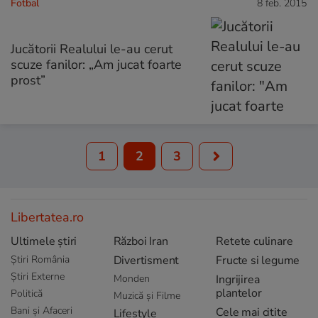
Fotbal
8 feb. 2015
Jucătorii Realului le-au cerut
scuze fanilor: „Am jucat foarte
prost”
1
2
3
Libertatea.ro
Ultimele știri
Război Iran
Retete culinare
Știri România
Divertisment
Fructe si legume
Știri Externe
Monden
Ingrijirea
plantelor
Politică
Muzică și Filme
Bani și Afaceri
Cele mai citite
Lifestyle