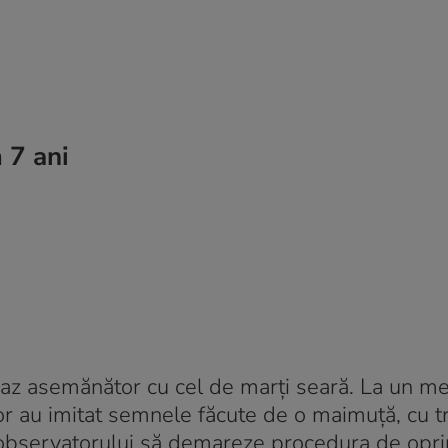
 7 ani
n caz asemănător cu cel de marți seară. La un m
r au imitat semnele făcute de o maimuţă, cu tr
t observatorului să demareze procedura de opri