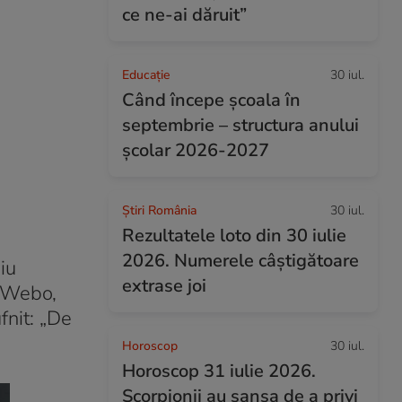
ce ne-ai dăruit”
Educație
30 iul.
Când începe şcoala în
septembrie – structura anului
şcolar 2026-2027
Știri România
30 iul.
Rezultatele loto din 30 iulie
2026. Numerele câștigătoare
iu
extrase joi
e Webo,
fnit: „De
Horoscop
30 iul.
Horoscop 31 iulie 2026.
Scorpionii au șansa de a privi