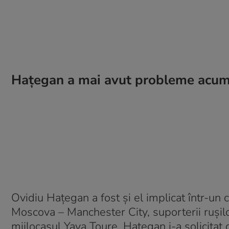
Hațegan a mai avut probleme acum
Ovidiu Haţegan a fost şi el implicat într-u
Moscova – Manchester City, suporterii ruşilo
mijlocaşul Yaya Toure. Haţegan i-a solicita