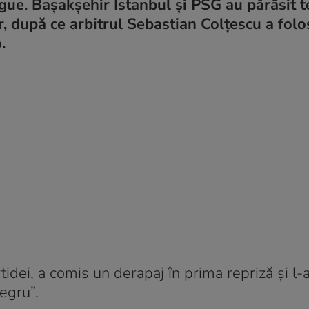
e. Bașakșehir Istanbul și PSG au părăsit t
, după ce arbitrul Sebastian Colțescu a folos
.
artidei, a comis un derapaj în prima repriză și l
egru”.