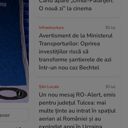
Când apare „Omul-Păianjen:
O nouă zi” la cinema
Infrastructura
30 iul.
Avertisment de la Ministerul
Transporturilor: Oprirea
investițiilor riscă să
transforme șantierele de azi
într-un nou caz Bechtel
Știri Locale
30 iul.
Un nou mesaj RO-Alert, emis
pentru județul Tulcea: mai
multe ținte au intrat în spațiul
cover
aerian al României și au
explodat apoi în Ucraina