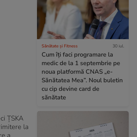
Sănătate și Fitness
30 iul.
Cum îți faci programare la
medic de la 1 septembrie pe
noua platformă CNAS „e-
Sănătatea Mea”. Noul buletin
cu cip devine card de
sănătate
eci ŢSKA
imitere la
re a