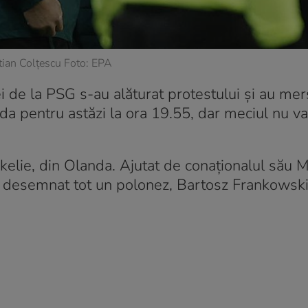
ian Colțescu Foto: EPA
ei de la PSG s-au alăturat protestului și au mer
a pentru astăzi la ora 19.55, dar meciul nu va
lie, din Olanda. Ajutat de conaţionalul său M
d desemnat tot un polonez, Bartosz Frankowski