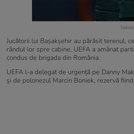
Sebast
Jucătorii lui Bașakșehir au părăsit terenul, c
rândul lor spre cabine. UEFA a amânat partid
condus de brigada din România.
UEFA l-a delegat de urgență pe Danny Makke
şi de polonezul Marcin Boniek, rezervă fiin