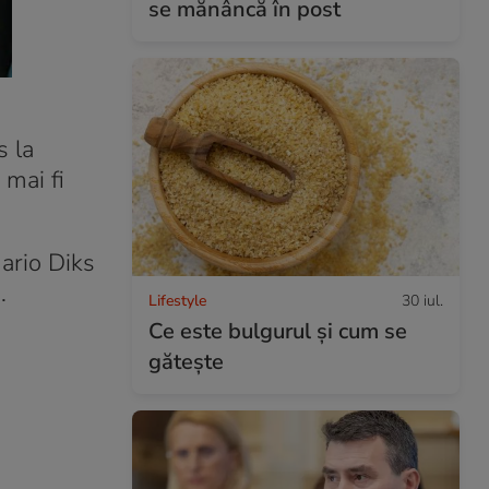
se mănâncă în post
s la
 mai fi
ario Diks
.
Lifestyle
30 iul.
Ce este bulgurul și cum se
gătește