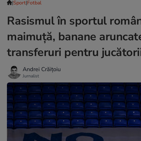
|
Sport
|
Fotbal
Rasismul în sportul român
maimuță, banane aruncate î
transferuri pentru jucători
Andrei Crăițoiu
Jurnalist