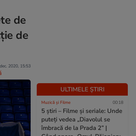
ete de
ție de
 dec. 2020, 15:53
ă
ULTIMELE ȘTIRI
Muzică și Filme
00:18
5 știri – Filme și seriale: Unde
puteţi vedea „Diavolul se
îmbracă de la Prada 2” |