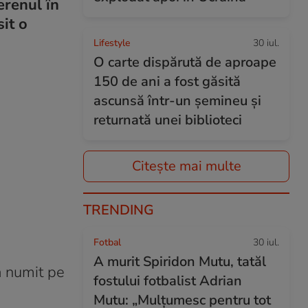
erenul în
it o
Lifestyle
30 iul.
O carte dispărută de aproape
150 de ani a fost găsită
ascunsă într-un șemineu și
returnată unei biblioteci
Citește mai multe
TRENDING
Fotbal
30 iul.
A murit Spiridon Mutu, tatăl
-a numit pe
fostului fotbalist Adrian
Mutu: „Mulțumesc pentru tot