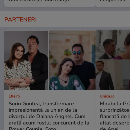
PARTENERI
Elle.ro
Unica.ro
Sorin Gonțea, transformare
Mirabela Gră
impresionantă la un an de la
surprinzătoar
divorțul de Daiana Anghel. Cum
flancată de 
arată acum fostul concurent de la
aflat despre
Power Couple. Foto
de Apel