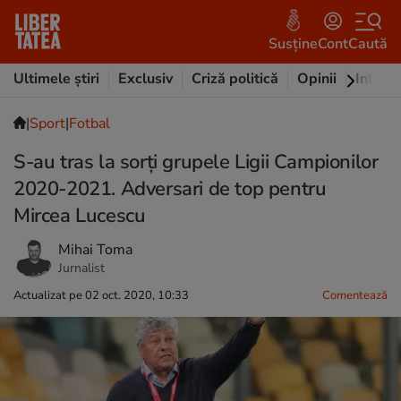
Susține
Cont
Caută
Ultimele știri
Exclusiv
Criză politică
Opinii
Intervi
|
Sport
|
Fotbal
S-au tras la sorți grupele Ligii Campionilor
2020-2021. Adversari de top pentru
Mircea Lucescu
Mihai Toma
Jurnalist
Actualizat pe 02 oct. 2020, 10:33
Comentează