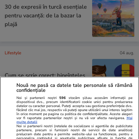
30 de expresii în turcă esențiale
pentru vacanță: de la bazar la
plajă
Lifestyle
04 aug.
Cum se scrie corect: bineînțeles
sau bine înțeles
Nouă ne pasă ca datele tale personale să rămână
confidențiale
Noi și partenerii noștri
596
stocăm și/sau accesăm informații pe
dispozitivul dvs., precum identificatorii cookie unici pentru prelucrarea
datelor cu caracter personal. Puteți accepta sau gestiona preferințele dvs.
făcând clic mai jos, respectiv vă puteți opune utilizării unui interes legitim
în orice moment pe pagina cu politica de confidențialitate. Aceste alegeri
Știri România
08 aug.
vor fi raportate partenerilor noștri și nu vă vor afecta navigarea.
Mai
multe detalii
Noi si partenerii nostri (retelele de socializare si agentiile de publicitate
Doi germani salvați de pe cel
partenere, precum si furnizorii nostri de servicii de date analitice)
prelucram date pentru a permite website-ului sa functioneze, pentru a
personaliza continutul si anunturile publicitare afisate in functie de