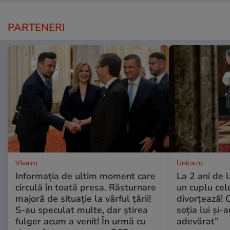
PARTENERI
Viva.ro
Unica.ro
Informația de ultim moment care
La 2 ani de 
circulă în toată presa. Răsturnare
un cuplu ce
majoră de situație la vârful țării!
divorțează! C
S-au speculat multe, dar știrea
soția lui și-
fulger acum a venit! În urmă cu
adevărat”