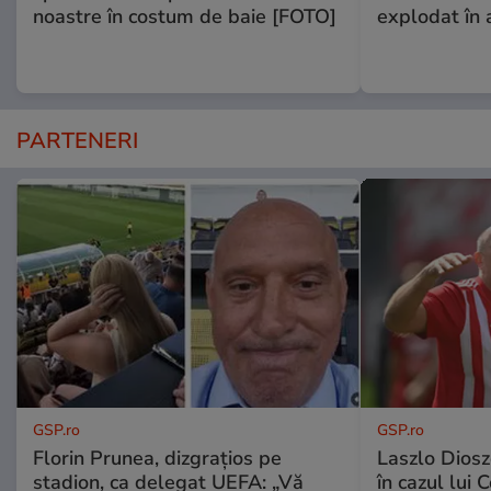
noastre în costum de baie [FOTO]
explodat în 
PARTENERI
GSP.ro
GSP.ro
Florin Prunea, dizgrațios pe
Laszlo Diosz
stadion, ca delegat UEFA: „Vă
în cazul lui 