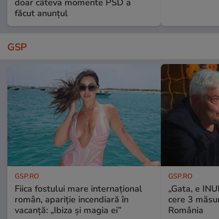
doar câteva momente PSD a
făcut anunțul
GSP
GSP.RO
GSP.RO
Fiica fostului mare internațional
„Gata, e IN
român, apariție incendiară în
cere 3 măsu
vacanță: „Ibiza și magia ei”
România