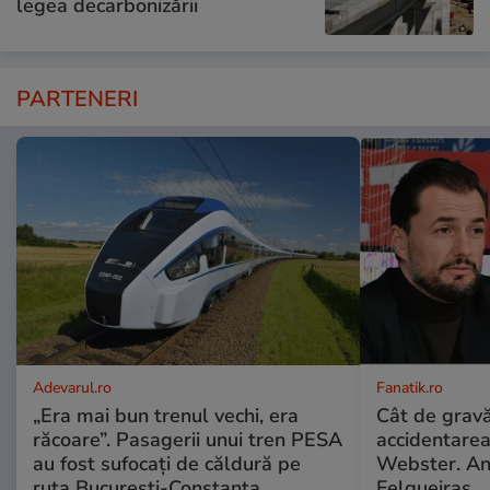
legea decarbonizării
PARTENERI
Adevarul.ro
Fanatik.ro
„Era mai bun trenul vechi, era
Cât de gravă
răcoare”. Pasagerii unui tren PESA
accidentarea
au fost sufocați de căldură pe
Webster. Anu
ruta București-Constanța
Felgueiras