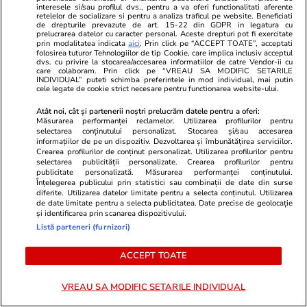
mai mare perete stâncos din
interesele si/sau profilul dvs., pentru a va oferi functionalitati aferente
retelelor de socializare si pentru a analiza traficul pe website. Beneficiati
România, unde au rămas blocați
de drepturile prevazute de art. 15-22 din GDPR in legatura cu
prelucrarea datelor cu caracter personal. Aceste drepturi pot fi exercitate
și au sunat la 112
prin modalitatea indicata
aici
. Prin click pe “ACCEPT TOATE”, acceptati
folosirea tuturor Tehnologiilor de tip Cookie, care implica inclusiv acceptul
dvs. cu privire la stocarea/accesarea informatiilor de catre Vendor-ii cu
care colaboram. Prin click pe “VREAU SA MODIFIC SETARILE
INDIVIDUAL” puteti schimba preferintele in mod individual, mai putin
cele legate de cookie strict necesare pentru functionarea website-ului.
Știri România
08 aug.
Atât noi, cât și partenerii noștri prelucrăm datele pentru a oferi:
Măsurarea performanței reclamelor. Utilizarea profilurilor pentru
Au fost scufundate în Dunăre și
selectarea conținutului personalizat. Stocarea și/sau accesarea
ultimele două barje: 4
informațiilor de pe un dispozitiv. Dezvoltarea și îmbunătățirea serviciilor.
Crearea profilurilor de conținut personalizat. Utilizarea profilurilor pentru
împingătoare de mare putere
selectarea publicității personalizate. Crearea profilurilor pentru
publicitate personalizată. Măsurarea performanței conținutului.
au ajutat la operațiune
Înțelegerea publicului prin statistici sau combinații de date din surse
diferite. Utilizarea datelor limitate pentru a selecta conținutul. Utilizarea
de date limitate pentru a selecta publicitatea. Date precise de geolocație
și identificarea prin scanarea dispozitivului.
Listă parteneri (furnizori)
Știri România
08 aug.
Două barje au fost scufundate
ACCEPT TOATE
controlat în Dunăre, într-o
VREAU SA MODIFIC SETARILE INDIVIDUAL
operațiune de 11 ore.