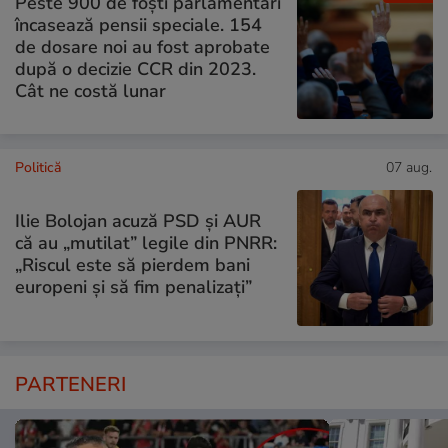
Peste 900 de foști parlamentari
încasează pensii speciale. 154
de dosare noi au fost aprobate
după o decizie CCR din 2023.
Cât ne costă lunar
Politică
07 aug.
Ilie Bolojan acuză PSD și AUR
că au „mutilat” legile din PNRR:
„Riscul este să pierdem bani
europeni și să fim penalizați”
PARTENERI