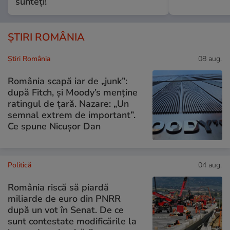
sunteți!
ȘTIRI ROMÂNIA
Știri România
08 aug.
România scapă iar de „junk”:
după Fitch, și Moody’s menține
ratingul de țară. Nazare: „Un
semnal extrem de important”.
Ce spune Nicușor Dan
Politică
04 aug.
România riscă să piardă
miliarde de euro din PNRR
după un vot în Senat. De ce
sunt contestate modificările la