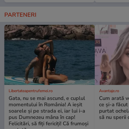
PARTENERI
Libertateapentrufemei.ro
Avantaje.ro
Gata, nu se mai ascund, e cuplul
Cum arată v
momentului în România! A ieșit
ce și-a făcut
soarele și pe strada ei, iar lui i-a
purtat ochel
pus Dumnezeu mâna în cap!
să nu sperii c
Felicitări, să fiți fericiți! Că frumoși