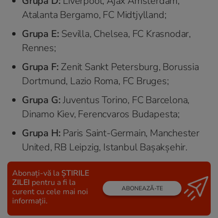
Grupa D:
Liverpool, Ajax Amsterdam,
Atalanta Bergamo, FC Midtjylland;
Grupa E:
Sevilla, Chelsea, FC Krasnodar,
Rennes;
Grupa F:
Zenit Sankt Petersburg, Borussia
Dortmund, Lazio Roma, FC Bruges;
Grupa G:
Juventus Torino, FC Barcelona,
Dinamo Kiev, Ferencvaros Budapesta;
Grupa H:
Paris Saint-Germain, Manchester
United, RB Leipzig, Istanbul Başakşehir.
Abonați-vă la
ȘTIRILE
ZILEI
pentru a fi la
ABONEAZĂ-TE
curent cu cele mai noi
informații.