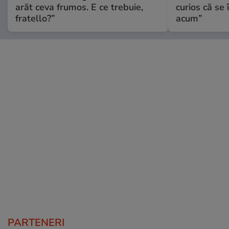
arăt ceva frumos. E ce trebuie,
curios că se
fratello?”
acum”
PARTENERI