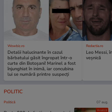
Wowbiz.ro
Redactia.ro
Detalii halucinante în cazul
Leo Messi, î
bărbatului găsit îngropat într-o
veșnică
curte din Botoșani! Marinel a fost
înjunghiat în inimă, iar concubina
lui se numără printre suspecți
POLITIC
Politică
07 aug.
Analiză