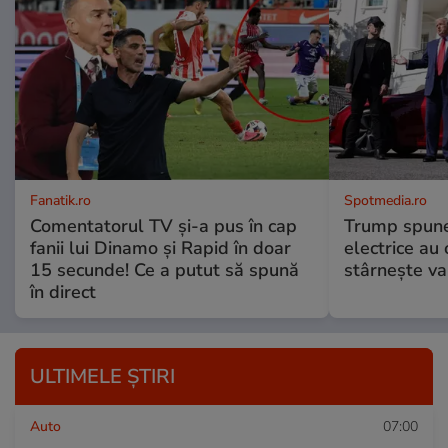
Fanatik.ro
Spotmedia.ro
Comentatorul TV și-a pus în cap
Trump spune 
fanii lui Dinamo și Rapid în doar
electrice au 
15 secunde! Ce a putut să spună
stârnește val
în direct
ULTIMELE ȘTIRI
Auto
07:00