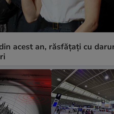
in acest an, răsfățați cu darur
ri