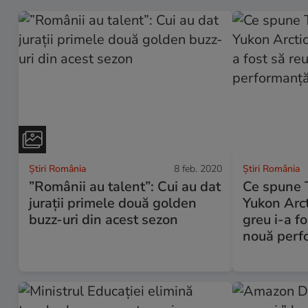
Știri România
8 feb. 2020
Știri România
”Românii au talent”: Cui au dat
Ce spune T
jurații primele două golden
Yukon Arct
buzz-uri din acest sezon
greu i-a f
nouă perf