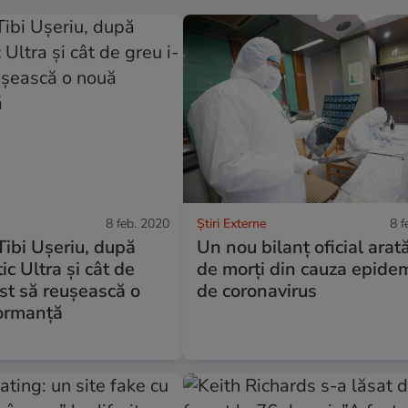
8 feb. 2020
Știri Externe
8 f
ibi Ușeriu, după
Un nou bilanț oficial arat
ic Ultra și cât de
de morți din cauza epidem
ost să reușească o
de coronavirus
ormanță