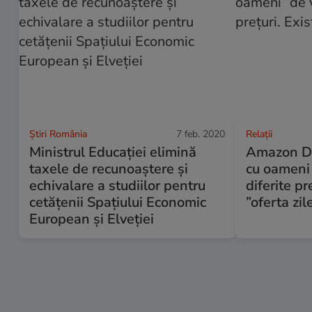
Știri România
7 feb. 2020
Relații
Ministrul Educației elimină
Amazon Da
taxele de recunoaștere și
cu oameni 
echivalare a studiilor pentru
diferite pr
cetățenii Spațiului Economic
”oferta zil
European și Elveției