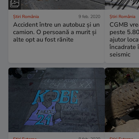
Știri România
9 feb. 2020
Știri România
Accident între un autobuz și un
CGMB vrea 
camion. O persoană a murit și
peste 5.80
alte opt au fost rănite
ajutor loca
încadrate î
seismic