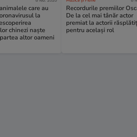
8 feb. 2020
Muzică și Filme
8 f
animalele care au
Recordurile premiilor Osc
oronavirusul la
De la cel mai tânăr actor
escoperirea
premiat la actorii răsplătiț
ilor chinezi naște
pentru același rol
n partea altor oameni