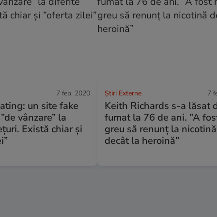
7 feb. 2020
Știri Externe
7 f
ting: un site fake
Keith Richards s-a lăsat 
”de vânzare” la
fumat la 76 de ani. ”A fos
ețuri. Există chiar și
greu să renunț la nicotină
ei”
decât la heroină”