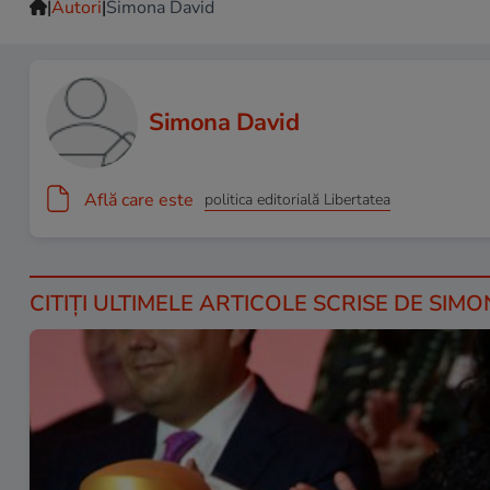
|
|
Autori
Simona David
Simona David
Află care este
politica editorială Libertatea
CITIȚI ULTIMELE ARTICOLE SCRISE DE SIM