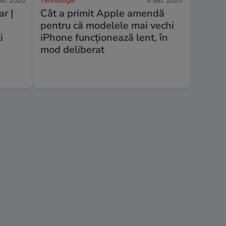
eb. 2020
Tehnologie
8 feb. 2020
ar |
Cât a primit Apple amendă
pentru că modelele mai vechi
i
iPhone funcționează lent, în
mod deliberat