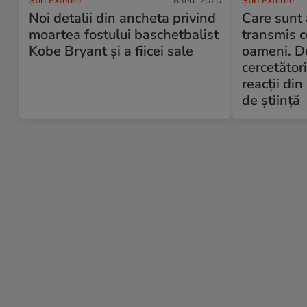
Știri Externe
8 feb. 2020
Știri Externe
Noi detalii din ancheta privind
Care sunt 
moartea fostului baschetbalist
transmis c
Kobe Bryant și a fiicei sale
oameni. D
cercetător
reacții di
de știință