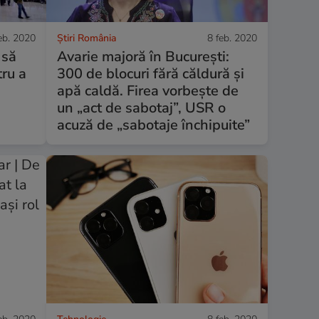
eb. 2020
Știri România
8 feb. 2020
 să
Avarie majoră în București:
tru a
300 de blocuri fără căldură și
apă caldă. Firea vorbește de
un „act de sabotaj”, USR o
acuză de „sabotaje închipuite”