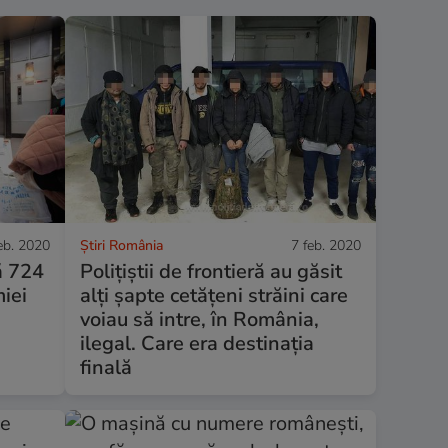
eb. 2020
Știri România
7 feb. 2020
ă 724
Polițiștii de frontieră au găsit
iei
alți șapte cetăţeni străini care
voiau să intre, în România,
ilegal. Care era destinația
finală