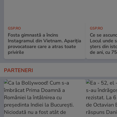
GSP.RO
GSP.RO
Fosta gimnastă a încins
Ce se ascund
Instagramul din Vietnam. Apariția
Locul unde s-
provocatoare care a atras toate
șters din ist
privirile
de ani, cu 7
PARTENERI