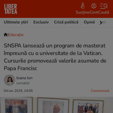
Susține
Cont
Caută
Ultimele știri
Exclusiv
Criză politică
Opinii
Intervi
|
Educație
SNSPA lansează un program de masterat
împreună cu o universitate de la Vatican.
Cursurile promovează valorile asumate de
Papa Francisc
Ioana Ion
Jurnalist
04 iun. 2025, 14:05
Comentează