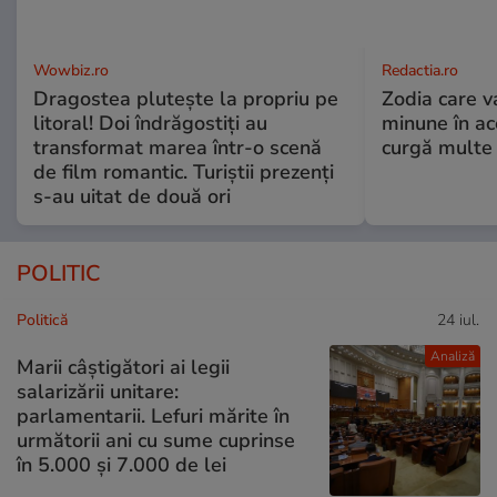
Wowbiz.ro
Redactia.ro
Dragostea plutește la propriu pe
Zodia care v
litoral! Doi îndrăgostiți au
minune în a
transformat marea într-o scenă
curgă multe l
de film romantic. Turiștii prezenți
s-au uitat de două ori
POLITIC
Politică
24 iul.
Analiză
Marii câștigători ai legii
salarizării unitare:
parlamentarii. Lefuri mărite în
următorii ani cu sume cuprinse
în 5.000 și 7.000 de lei