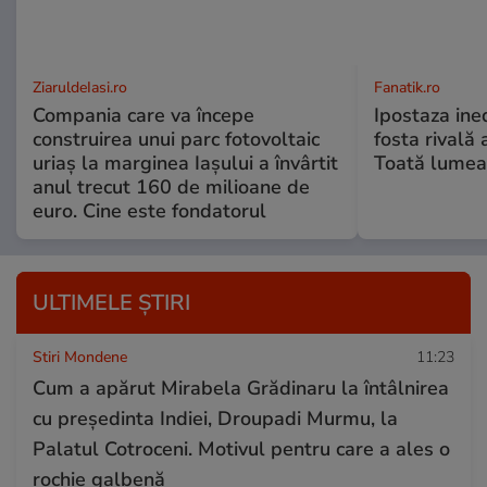
ZiaruldeIasi.ro
Fanatik.ro
Compania care va începe
Ipostaza ined
construirea unui parc fotovoltaic
fosta rivală
uriaș la marginea Iașului a învârtit
Toată lumea
anul trecut 160 de milioane de
euro. Cine este fondatorul
ULTIMELE ȘTIRI
Stiri Mondene
11:23
Cum a apărut Mirabela Grădinaru la întâlnirea
cu președinta Indiei, Droupadi Murmu, la
Palatul Cotroceni. Motivul pentru care a ales o
rochie galbenă