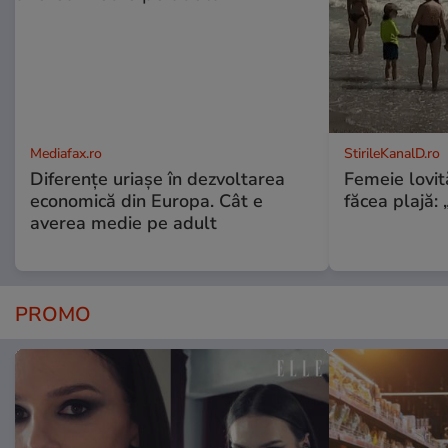
Mediafax.ro
StirileKanalD.ro
Diferențe uriașe în dezvoltarea
Femeie lovit
economică din Europa. Cât e
făcea plajă: „
averea medie pe adult
PROMO