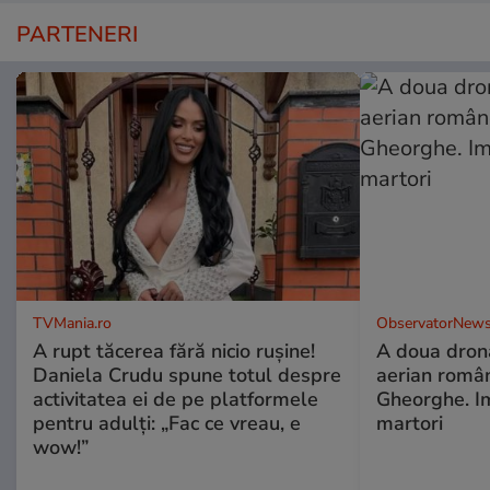
PARTENERI
TVMania.ro
ObservatorNews
A rupt tăcerea fără nicio rușine!
A doua dronă
Daniela Crudu spune totul despre
aerian român
activitatea ei de pe platformele
Gheorghe. Im
pentru adulți: „Fac ce vreau, e
martori
wow!”