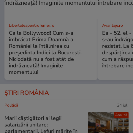
Libertateapentrufemei.ro
Avantaje.ro
Ca la Bollywood! Cum s-a
Ea - 52, el 
îmbrăcat Prima Doamnă a
s-au îndrăgos
României la întâlnirea cu
rezistat. La 
președinta Indiei la București.
despărțirea 
Niciodată nu a fost atât de
cum a răspu
îndrăzneață! Imaginile
întrebare i
momentului
ȘTIRI ROMÂNIA
Politică
24 iul.
Analiză
Marii câștigători ai legii
salarizării unitare:
parlamentarii. Lefuri mărite în