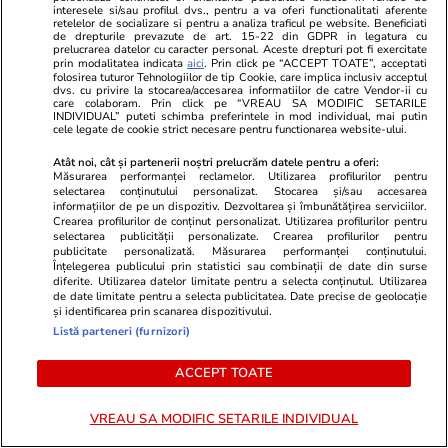
interesele si/sau profilul dvs., pentru a va oferi functionalitati aferente
retelelor de socializare si pentru a analiza traficul pe website. Beneficiati
de drepturile prevazute de art. 15-22 din GDPR in legatura cu
prelucrarea datelor cu caracter personal. Aceste drepturi pot fi exercitate
prin modalitatea indicata
aici
. Prin click pe “ACCEPT TOATE”, acceptati
folosirea tuturor Tehnologiilor de tip Cookie, care implica inclusiv acceptul
dvs. cu privire la stocarea/accesarea informatiilor de catre Vendor-ii cu
care colaboram. Prin click pe “VREAU SA MODIFIC SETARILE
INDIVIDUAL” puteti schimba preferintele in mod individual, mai putin
cele legate de cookie strict necesare pentru functionarea website-ului.
Atât noi, cât și partenerii noștri prelucrăm datele pentru a oferi:
Măsurarea performanței reclamelor. Utilizarea profilurilor pentru
selectarea conținutului personalizat. Stocarea și/sau accesarea
informațiilor de pe un dispozitiv. Dezvoltarea și îmbunătățirea serviciilor.
Vacanțe și Cultură
24 iul.
Vacanțe și Cultu
Crearea profilurilor de conținut personalizat. Utilizarea profilurilor pentru
selectarea publicității personalizate. Crearea profilurilor pentru
Hartă live pentru incendiile din
Piloții folos
publicitate personalizată. Măsurarea performanței conținutului.
Înțelegerea publicului prin statistici sau combinații de date din surse
Europa: cum verifici pe telefon
pentru a se
diferite. Utilizarea datelor limitate pentru a selecta conținutul. Utilizarea
de date limitate pentru a selecta publicitatea. Date precise de geolocație
dacă vacanța îți este pusă în
bordul avioa
și identificarea prin scanarea dispozitivului.
pericol
să fie atenți 
Listă parteneri (furnizori)
ACCEPT TOATE
VREAU SA MODIFIC SETARILE INDIVIDUAL
Horoscop
24 iul.