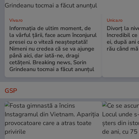
Viva.ro
Unica.ro
Informația de ultim moment, de
Divorț la nive
la vârful țării, face acum înconjurul
Incredibil ce
presei cu o viteză neașteptată!
ei, după ani 
Nimeni nu credea că se va ajunge
rău când mă
până aici, dar iată-ne, dragi
cetățeni. Breaking news, Sorin
Grindeanu tocmai a făcut anunțul
GSP