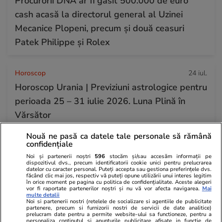
Procurorii DNA ar fi găsit 500.000 de euro
cash acasă la directorul general al Uzinei
Mecanice Plopeni, precum și două ceasuri
Patek Philippe și Rolex
Horoscop
24 iul.
Horoscop Urania | Previziuni astrologice pentru
perioada 25 – 31 iulie 2026. Luna Plină în
Vărsător
Nouă ne pasă ca datele tale personale să rămână
confidențiale
Bani și Afaceri
07:32
Noi și partenerii noștri
596
stocăm și/sau accesăm informații pe
Benzina și motorina s-au scumpit sâmbătă, 25
dispozitivul dvs., precum identificatorii cookie unici pentru prelucrarea
datelor cu caracter personal. Puteți accepta sau gestiona preferințele dvs.
iulie. Cât costă litrul de carburant în București,
făcând clic mai jos, respectiv vă puteți opune utilizării unui interes legitim
în orice moment pe pagina cu politica de confidențialitate. Aceste alegeri
Iași, Cluj-Napoca, Timișoara și Constanța
vor fi raportate partenerilor noștri și nu vă vor afecta navigarea.
Mai
multe detalii
Noi si partenerii nostri (retelele de socializare si agentiile de publicitate
partenere, precum si furnizorii nostri de servicii de date analitice)
prelucram date pentru a permite website-ului sa functioneze, pentru a
personaliza continutul si anunturile publicitare afisate in functie de