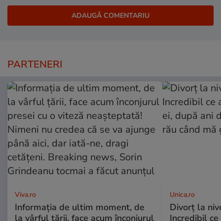
PARTENERI
Viva.ro
Unica.ro
Informația de ultim moment, de
Divorț la nive
la vârful țării, face acum înconjurul
Incredibil ce