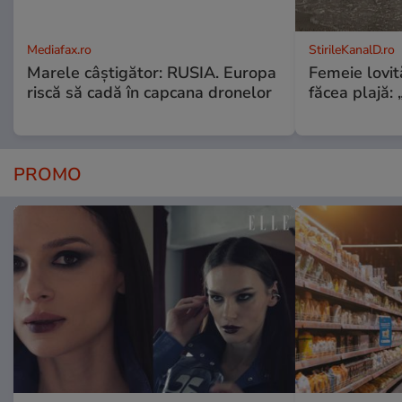
Mediafax.ro
StirileKanalD.ro
Marele câștigător: RUSIA. Europa
Femeie lovit
riscă să cadă în capcana dronelor
făcea plajă: „
PROMO