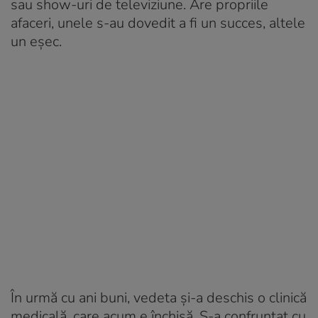
sau show-uri de televiziune. Are propriile
afaceri, unele s-au dovedit a fi un succes, altele
un eșec.
În urmă cu ani buni, vedeta și-a deschis o clinică
medicală, care acum e închisă. S-a confruntat cu