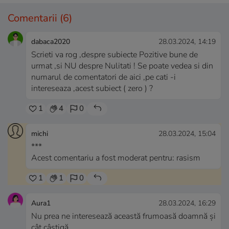
Comentarii
(6)
dabaca2020
28.03.2024, 14:19
Scrieti va rog ,despre subiecte Pozitive bune de
urmat ,si NU despre Nulitati ! Se poate vedea si din
numarul de comentatori de aici ,pe cati -i
intereseaza ,acest subiect ( zero ) ?
1
4
0
michi
28.03.2024, 15:04
***
Acest comentariu a fost moderat pentru: rasism
1
1
0
Aura1
28.03.2024, 16:29
Nu prea ne interesează această frumoasă doamnă și
cât câștigă...