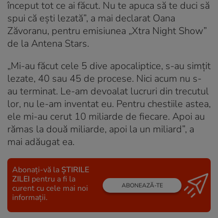
început tot ce ai făcut. Nu te apuca să te duci să
spui că ești lezată”, a mai declarat Oana
Zăvoranu, pentru emisiunea „Xtra Night Show”
de la Antena Stars.
„Mi-au făcut cele 5 dive apocaliptice, s-au simțit
lezate, 40 sau 45 de procese. Nici acum nu s-
au terminat. Le-am devoalat lucruri din trecutul
lor, nu le-am inventat eu. Pentru chestiile astea,
ele mi-au cerut 10 miliarde de fiecare. Apoi au
rămas la două miliarde, apoi la un miliard”, a
mai adăugat ea.
Abonați-vă la
ȘTIRILE
ZILEI
pentru a fi la
ABONEAZĂ-TE
curent cu cele mai noi
informații.