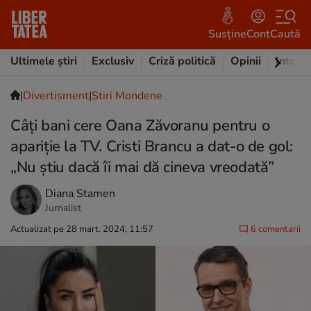
Susține
Cont
Caută
Ultimele știri
Exclusiv
Criză politică
Opinii
Intervi
|
Divertisment
|
Stiri Mondene
Câți bani cere Oana Zăvoranu pentru o
apariție la TV. Cristi Brancu a dat-o de gol:
„Nu știu dacă îi mai dă cineva vreodată”
Diana Stamen
Jurnalist
Actualizat pe 28 mart. 2024, 11:57
6 comentarii