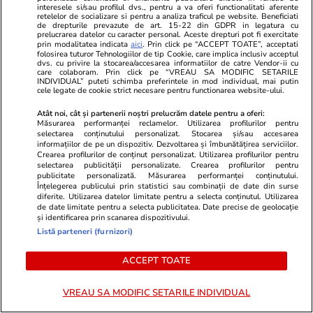
lacrimi pe vedetă: „Nu-mi mai e
interesele si/sau profilul dvs., pentru a va oferi functionalitati aferente
retelelor de socializare si pentru a analiza traficul pe website. Beneficiati
rușine să fiu vulnerabilă”
de drepturile prevazute de art. 15-22 din GDPR in legatura cu
prelucrarea datelor cu caracter personal. Aceste drepturi pot fi exercitate
prin modalitatea indicata
aici
. Prin click pe “ACCEPT TOATE”, acceptati
folosirea tuturor Tehnologiilor de tip Cookie, care implica inclusiv acceptul
dvs. cu privire la stocarea/accesarea informatiilor de catre Vendor-ii cu
care colaboram. Prin click pe “VREAU SA MODIFIC SETARILE
INDIVIDUAL” puteti schimba preferintele in mod individual, mai putin
POLITIC
cele legate de cookie strict necesare pentru functionarea website-ului.
Atât noi, cât și partenerii noștri prelucrăm datele pentru a oferi:
Politică
25 iul.
Măsurarea performanței reclamelor. Utilizarea profilurilor pentru
selectarea conținutului personalizat. Stocarea și/sau accesarea
Mutarea prin care AUR, S.O.S. și
informațiilor de pe un dispozitiv. Dezvoltarea și îmbunătățirea serviciilor.
POT au făcut front comun în
Crearea profilurilor de conținut personalizat. Utilizarea profilurilor pentru
selectarea publicității personalizate. Crearea profilurilor pentru
opoziție împotriva legii care
publicitate personalizată. Măsurarea performanței conținutului.
permite Armatei să doboare
Înțelegerea publicului prin statistici sau combinații de date din surse
diferite. Utilizarea datelor limitate pentru a selecta conținutul. Utilizarea
dronele neautorizate. CCR a
de date limitate pentru a selecta publicitatea. Date precise de geolocație
tranșat definitiv disputa
și identificarea prin scanarea dispozitivului.
Listă parteneri (furnizori)
ACCEPT TOATE
Politică
25 iul.
Cum a apărut Mirabela
VREAU SA MODIFIC SETARILE INDIVIDUAL
Grădinaru la întâlnirea cu