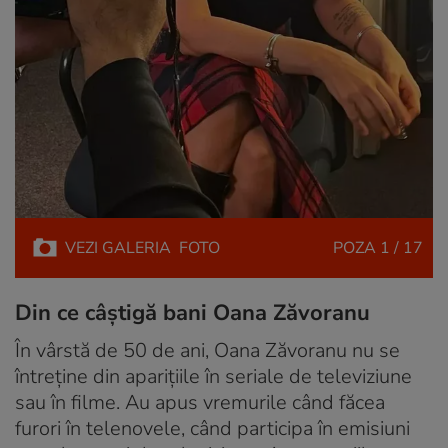
VEZI
GALERIA
FOTO
POZA
1 / 17
Din ce câștigă bani Oana Zăvoranu
În vârstă de 50 de ani, Oana Zăvoranu nu se
întreține din aparițiile în seriale de televiziune
sau în filme. Au apus vremurile când făcea
furori în telenovele, când participa în emisiuni