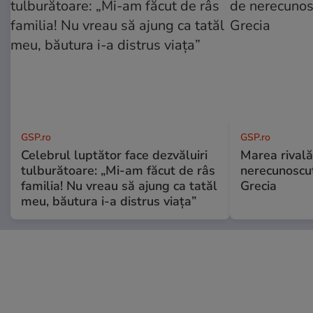
GSP.ro
GSP.ro
Celebrul luptător face dezvăluiri
Marea rivală
tulburătoare: „Mi-am făcut de râs
nerecunoscut
familia! Nu vreau să ajung ca tatăl
Grecia
meu, băutura i-a distrus viața”