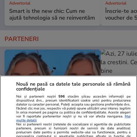
Advertorial
Advertorial
Smart is the new chic: Cum ne
Înscrie-te ac
ajută tehnologia să ne reinventăm
voucher de 5
PARTENERI
Nouă ne pasă ca datele tale personale să rămână
confidențiale
Noi și partenerii noștri
596
stocăm și/sau accesăm informații pe
dispozitivul dvs., precum identificatorii cookie unici pentru prelucrarea
datelor cu caracter personal. Puteți accepta sau gestiona preferințele dvs.
făcând clic mai jos, respectiv vă puteți opune utilizării unui interes legitim
în orice moment pe pagina cu politica de confidențialitate. Aceste alegeri
vor fi raportate partenerilor noștri și nu vă vor afecta navigarea.
Mai
Wowbiz.ro
Redactia.ro
multe detalii
Noi si partenerii nostri (retelele de socializare si agentiile de publicitate
Andreea Ibacka a izbucnit în
Azi, 27 iuli
partenere, precum si furnizorii nostri de servicii de date analitice)
prelucram date pentru a permite website-ului sa functioneze, pentru a
plâns! Ce a emoționat-o până la
crestini. Ce s
personaliza continutul si anunturile publicitare afisate in functie de