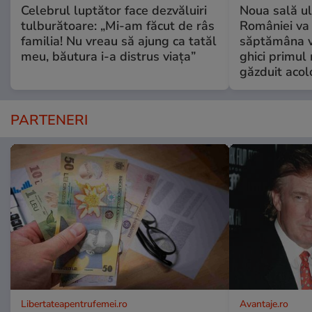
Celebrul luptător face dezvăluiri
Noua sală u
tulburătoare: „Mi-am făcut de râs
României va 
familia! Nu vreau să ajung ca tatăl
săptămâna vi
meu, băutura i-a distrus viața”
ghici primul 
găzduit acol
PARTENERI
Libertateapentrufemei.ro
Avantaje.ro