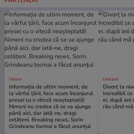
PARTENERI
Viva.ro
Unica.ro
Informația de ultim moment, de
Divorț la nive
la vârful țării, face acum înconjurul
Incredibil ce
presei cu o viteză neașteptată!
ei, după ani 
Nimeni nu credea că se va ajunge
rău când mă
până aici, dar iată-ne, dragi
cetățeni. Breaking news, Sorin
Grindeanu tocmai a făcut anunțul