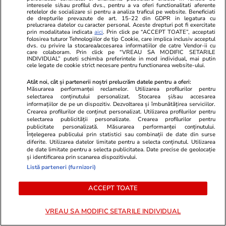
interesele si/sau profilul dvs., pentru a va oferi functionalitati aferente
retelelor de socializare si pentru a analiza traficul pe website. Beneficiati
de drepturile prevazute de art. 15-22 din GDPR in legatura cu
prelucrarea datelor cu caracter personal. Aceste drepturi pot fi exercitate
prin modalitatea indicata
aici
. Prin click pe “ACCEPT TOATE”, acceptati
folosirea tuturor Tehnologiilor de tip Cookie, care implica inclusiv acceptul
dvs. cu privire la stocarea/accesarea informatiilor de catre Vendor-ii cu
care colaboram. Prin click pe “VREAU SA MODIFIC SETARILE
INDIVIDUAL” puteti schimba preferintele in mod individual, mai putin
cele legate de cookie strict necesare pentru functionarea website-ului.
Atât noi, cât și partenerii noștri prelucrăm datele pentru a oferi:
Măsurarea performanței reclamelor. Utilizarea profilurilor pentru
selectarea conținutului personalizat. Stocarea și/sau accesarea
informațiilor de pe un dispozitiv. Dezvoltarea și îmbunătățirea serviciilor.
Crearea profilurilor de conținut personalizat. Utilizarea profilurilor pentru
selectarea publicității personalizate. Crearea profilurilor pentru
publicitate personalizată. Măsurarea performanței conținutului.
Înțelegerea publicului prin statistici sau combinații de date din surse
Vacanțe și Cultură
24 iul.
Vacanțe și Cultu
diferite. Utilizarea datelor limitate pentru a selecta conținutul. Utilizarea
de date limitate pentru a selecta publicitatea. Date precise de geolocație
Hartă live pentru incendiile din
Piloții folos
și identificarea prin scanarea dispozitivului.
Europa: cum verifici pe telefon
pentru a se
Listă parteneri (furnizori)
dacă vacanța îți este pusă în
bordul avioa
ACCEPT TOATE
pericol
să fie atenți 
VREAU SA MODIFIC SETARILE INDIVIDUAL