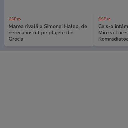
GSP.ro
GSP.ro
Marea rivală a Simonei Halep, de
Ce s-a întâmp
nerecunoscut pe plajele din
Mircea Luces
Grecia
Romradiatoa