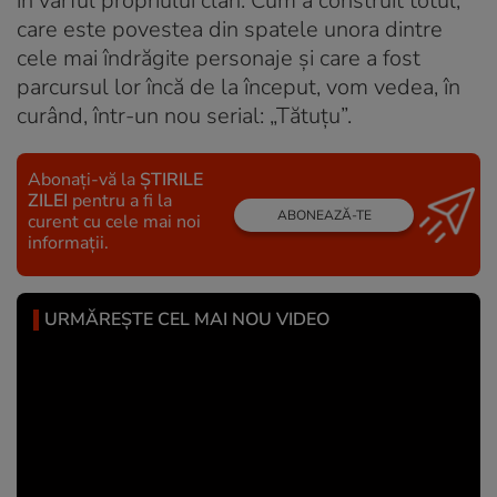
în vârful propriului clan. Cum a construit totul,
care este povestea din spatele unora dintre
cele mai îndrăgite personaje și care a fost
parcursul lor încă de la început, vom vedea, în
curând, într-un nou serial: „Tătuțu”.
Abonați-vă la
ȘTIRILE
ZILEI
pentru a fi la
ABONEAZĂ-TE
curent cu cele mai noi
informații.
URMĂREȘTE CEL MAI NOU VIDEO