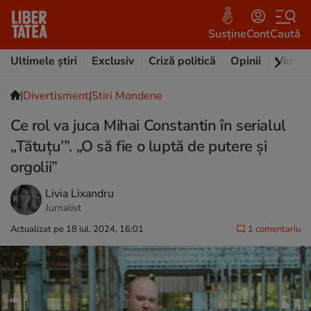
Susține
Cont
Caută
Ultimele știri
Exclusiv
Criză politică
Opinii
Video
|
Divertisment
|
Stiri Mondene
Ce rol va juca Mihai Constantin în serialul
„Tătuțu’”. „O să fie o luptă de putere și
orgolii”
Livia Lixandru
Jurnalist
Actualizat pe 18 iul. 2024, 16:01
1 comentariu