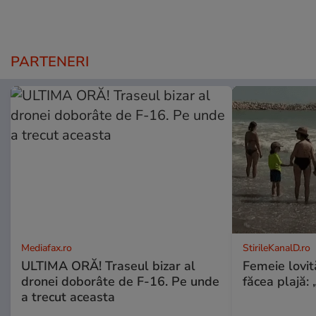
PARTENERI
Mediafax.ro
StirileKanalD.ro
ULTIMA ORĂ! Traseul bizar al
Femeie lovit
dronei doborâte de F-16. Pe unde
făcea plajă: „
a trecut aceasta