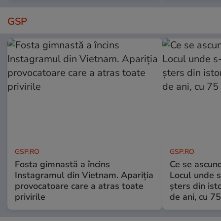
GSP
GSP.RO
GSP.RO
Fosta gimnastă a încins
Ce se ascund
Instagramul din Vietnam. Apariția
Locul unde s-
provocatoare care a atras toate
șters din ist
privirile
de ani, cu 7