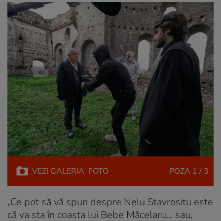
VEZI
GALERIA
FOTO
POZA
1 / 3
„Ce pot să vă spun despre Nelu Stavrositu este
că va sta în coasta lui Bebe Măcelaru… sau,