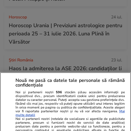
Horoscop
24 iul.
Horoscop Urania | Previziuni astrologice pentru
perioada 25 – 31 iulie 2026. Luna Plină în
Vărsător
Știri România
23 iul.
Haos la admiterea la ASE 2026: candidaților li
se cere jumătate din taxa de școlarizare
Nouă ne pasă ca datele tale personale să rămână
înainte de a afla unde au fost repartizați
confidențiale
Noi și partenerii noștri
596
stocăm și/sau accesăm informații pe
dispozitivul dvs., precum identificatorii cookie unici pentru prelucrarea
datelor cu caracter personal. Puteți accepta sau gestiona preferințele dvs.
Infrastructura
24 iul.
făcând clic mai jos, respectiv vă puteți opune utilizării unui interes legitim
în orice moment pe pagina cu politica de confidențialitate. Aceste alegeri
Progresul remarcabil realizat într-o
vor fi raportate partenerilor noștri și nu vă vor afecta navigarea.
Mai
multe detalii
săptămână de UMB la megaviaductul de la
Noi si partenerii nostri (retelele de socializare si agentiile de publicitate
partenere, precum si furnizorii nostri de servicii de date analitice)
prelucram date pentru a permite website-ului sa functioneze, pentru a
Cleja, punctul critic pe șantierul autostrăzii A7
personaliza continutul si anunturile publicitare afisate in functie de