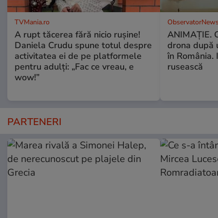
TVMania.ro
ObservatorNews
A rupt tăcerea fără nicio rușine!
ANIMAŢIE. C
Daniela Crudu spune totul despre
drona după 
activitatea ei de pe platformele
în România. In
pentru adulți: „Fac ce vreau, e
rusească
wow!”
PARTENERI