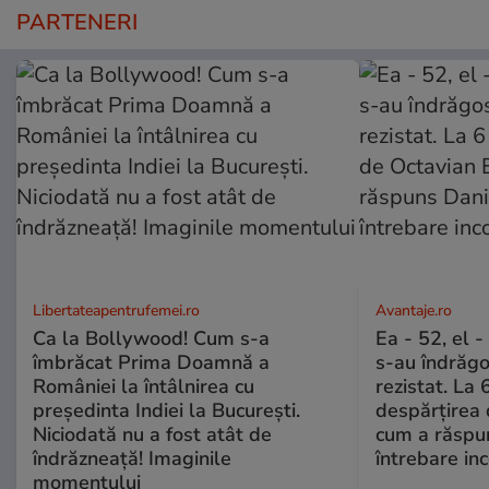
PARTENERI
Libertateapentrufemei.ro
Avantaje.ro
Ca la Bollywood! Cum s-a
Ea - 52, el 
îmbrăcat Prima Doamnă a
s-au îndrăgos
României la întâlnirea cu
rezistat. La 
președinta Indiei la București.
despărțirea 
Niciodată nu a fost atât de
cum a răspu
îndrăzneață! Imaginile
întrebare i
momentului