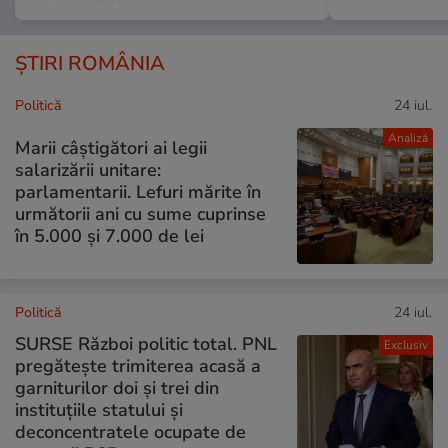
ȘTIRI ROMÂNIA
Politică
24 iul.
Analiză
Marii câștigători ai legii
salarizării unitare:
parlamentarii. Lefuri mărite în
următorii ani cu sume cuprinse
în 5.000 și 7.000 de lei
Politică
24 iul.
SURSE Război politic total. PNL
Exclusiv
pregătește trimiterea acasă a
garniturilor doi și trei din
instituțiile statului și
deconcentratele ocupate de