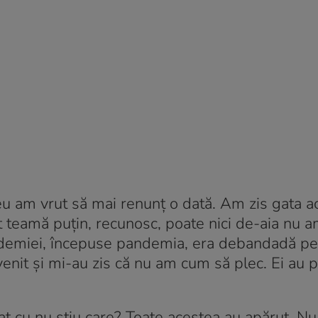
eu am vrut să mai renunț o dată. Am zis gata a
st teamă puțin, recunosc, poate nici de-aia nu 
andemiei, începuse pandemia, era debandadă pes
venit și mi-au zis că nu am cum să plec. Ei au 
tat cu nu știu care? Toate acestea au apărut. N