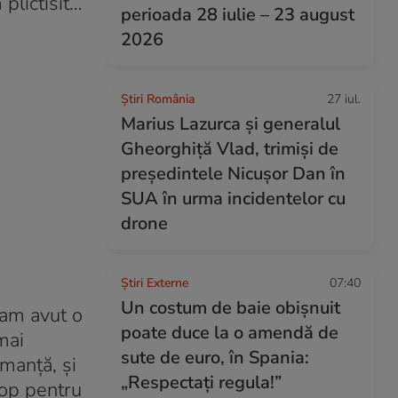
 plictisit…
perioada 28 iulie – 23 august
2026
Știri România
27 iul.
Marius Lazurca și generalul
Gheorghiță Vlad, trimiși de
președintele Nicușor Dan în
SUA în urma incidentelor cu
drone
Știri Externe
07:40
Un costum de baie obișnuit
 am avut o
poate duce la o amendă de
mai
sute de euro, în Spania:
manță, și
„Respectați regula!”
top pentru