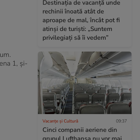
Destinația de vacanță unde
rechinii înoată atât de
aproape de mal, încât pot fi
atinși de turiști: „Suntem
privilegiați să îi vedem”
cum.
na 1, și-
Vacanțe și Cultură
09:37
Cinci companii aeriene din
grupul Lufthansa nu vor mai