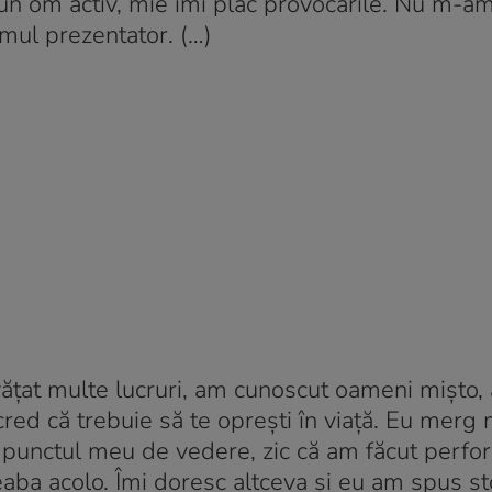
t un om activ, mie îmi plac provocările. Nu m-am
imul prezentator. (…)
ățat multe lucruri, am cunoscut oameni mișto,
red că trebuie să te oprești în viață. Eu merg 
n punctul meu de vedere, zic că am făcut perfor
eaba acolo. Îmi doresc altceva și eu am spus s