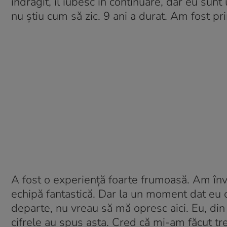
îndrăgit, îl iubesc în continuare, dar eu sun
nu știu cum să zic. 9 ani a durat. Am fost pr
A fost o experiență foarte frumoasă. Am înv
echipă fantastică. Dar la un moment dat eu c
departe, nu vreau să mă opresc aici. Eu, di
cifrele au spus asta. Cred că mi-am făcut tr