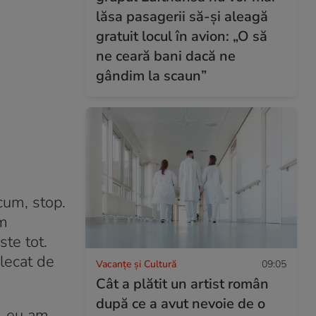
lăsa pasagerii să-și aleagă
gratuit locul în avion: „O să
ne ceară bani dacă ne
gândim la scaun”
cum, stop.
am
te tot.
plecat de
Vacanțe și Cultură
09:05
Cât a plătit un artist român
după ce a avut nevoie de o
u, eu am