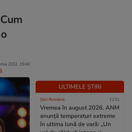
. Cum
 o
 mai 2022, 15:40
ă
ULTIMELE ȘTIRI
Știri România
12:51
Vremea în august 2026. ANM
anunță temperaturi extreme
în ultima lună de vară: „Un