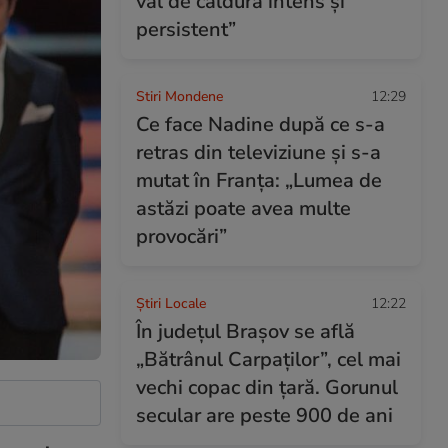
val de căldură intens și
persistent”
Stiri Mondene
12:29
Ce face Nadine după ce s-a
retras din televiziune și s-a
mutat în Franța: „Lumea de
astăzi poate avea multe
provocări”
Știri Locale
12:22
În județul Brașov se află
„Bătrânul Carpaților”, cel mai
vechi copac din țară. Gorunul
secular are peste 900 de ani