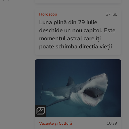
Horoscop
27 iul.
Luna plină din 29 iulie
deschide un nou capitol. Este
momentul astral care îți
poate schimba direcția vieții
Vacanțe și Cultură
10:39