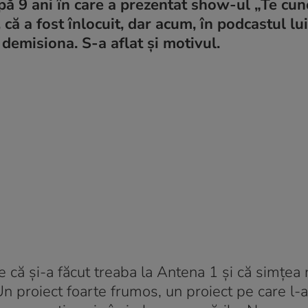
pă 9 ani în care a prezentat show-ul „Te cu
, că a fost înlocuit, dar acum, în podcastul lu
a demisiona. S-a aflat și motivul.
 că și-a făcut treaba la Antena 1 și că simțea
„Un proiect foarte frumos, un proiect pe care l-