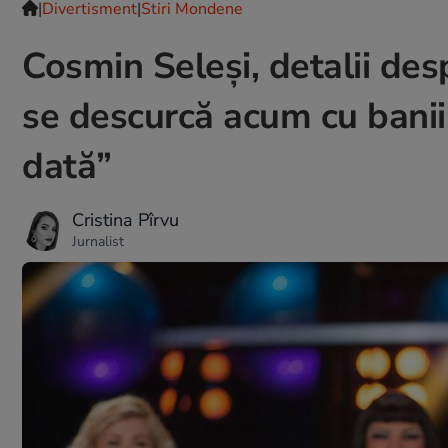
|
Divertisment
|
Stiri Mondene
Cosmin Seleși, detalii de
se descurcă acum cu banii
dată”
Cristina Pîrvu
Jurnalist