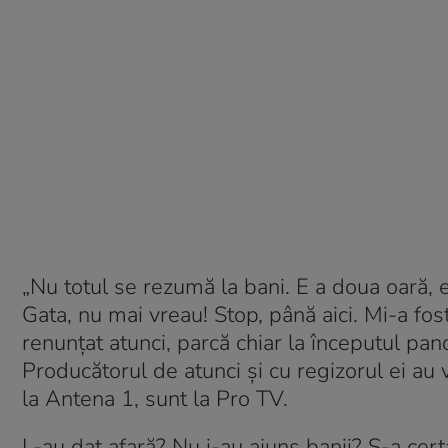
„Nu totul se rezumă la bani. E a doua oară, 
Gata, nu mai vreau! Stop, până aici. Mi-a fo
renunțat atunci, parcă chiar la începutul p
Producătorul de atunci și cu regizorul ei au 
la Antena 1, sunt la Pro TV.
L-au dat afară? Nu i-au ajuns banii? S-a cer