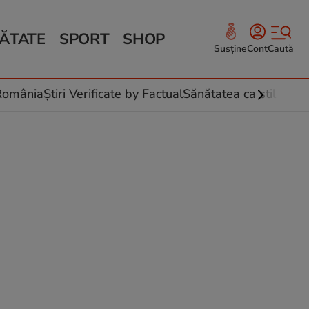
ĂTATE
SPORT
SHOP
Susține
Cont
Caută
Sănătate și Fitness
ce
 culinare
-România
Știri Verificate by Factual
Sănătatea ca stil de vi
 și legume
rea plantelor