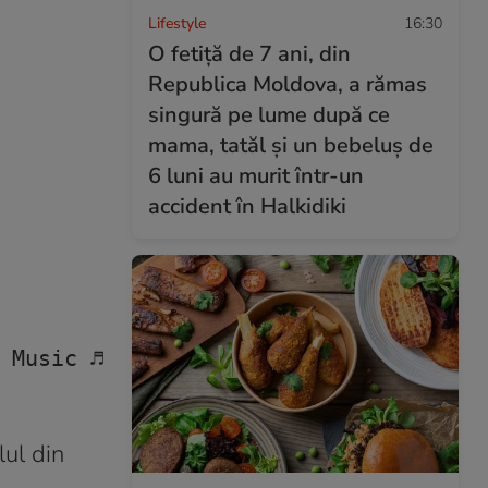
Lifestyle
16:30
O fetiță de 7 ani, din
Republica Moldova, a rămas
singură pe lume după ce
mama, tatăl și un bebeluș de
6 luni au murit într-un
accident în Halkidiki
 Music 
♬ sunet original - kapitalfest
ul din