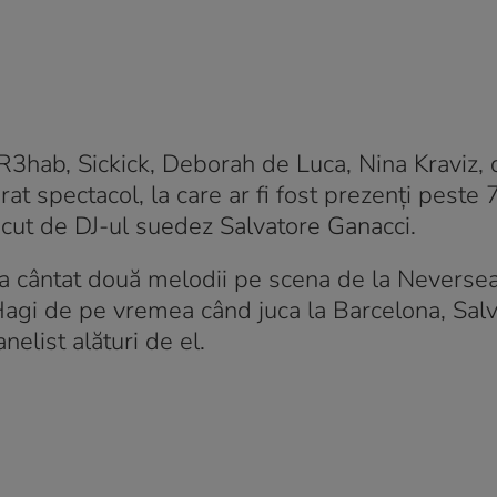
 R3hab, Sickick, Deborah de Luca, Nina Kraviz, 
rat spectacol, la care ar fi fost prezenți peste
cut de DJ-ul suedez Salvatore Ganacci.
re a cântat două melodii pe scena de la Neversea
Hagi de pe vremea când juca la Barcelona, Sal
elist alături de el.