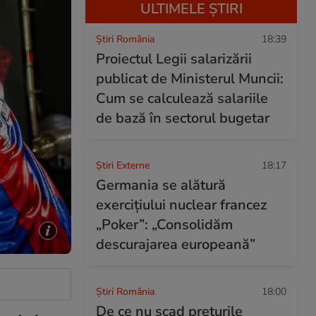
ULTIMELE ȘTIRI
Știri România
18:39
Proiectul Legii salarizării
publicat de Ministerul Muncii:
Cum se calculează salariile
de bază în sectorul bugetar
Știri Externe
18:17
Germania se alătură
exercițiului nuclear francez
„Poker”: „Consolidăm
descurajarea europeană”
Știri România
18:00
De ce nu scad prețurile