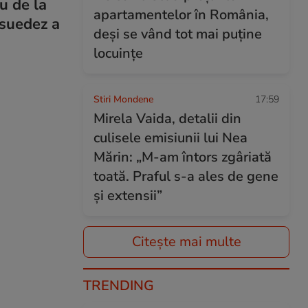
u de la
apartamentelor în România,
 suedez a
deși se vând tot mai puține
locuințe
Stiri Mondene
17:59
Mirela Vaida, detalii din
culisele emisiunii lui Nea
Mărin: „M-am întors zgâriată
toată. Praful s-a ales de gene
și extensii”
Citește mai multe
TRENDING