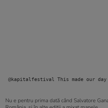
@kapitalfestival
 This made our day
Nu e pentru prima dată când Salvatore Gana
România, și în alte ediții a mixat manele.