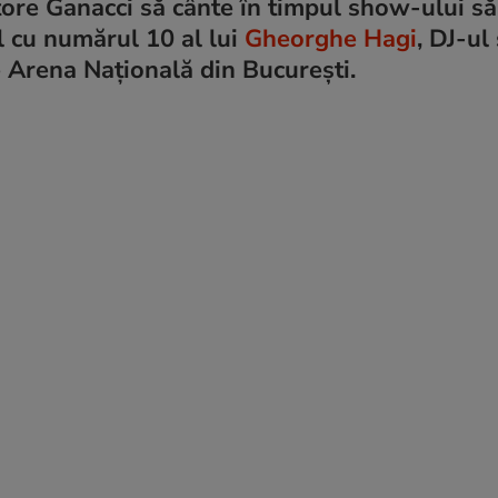
tore Ganacci să cânte în timpul show-ului să
l cu numărul 10 al lui
Gheorghe Hagi
, DJ-ul
 Arena Națională din București.