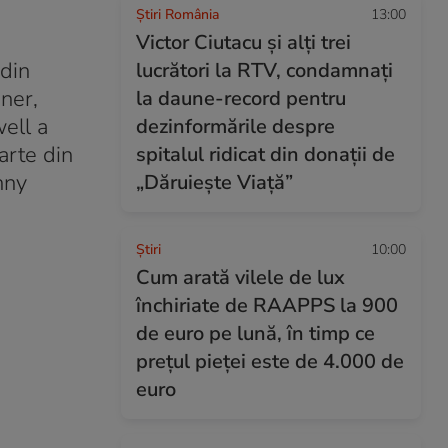
Știri România
13:00
Victor Ciutacu și alți trei
 din
lucrători la RTV, condamnați
ner,
la daune-record pentru
ell a
dezinformările despre
arte din
spitalul ridicat din donații de
hny
„Dăruiește Viață”
Ştiri
10:00
Cum arată vilele de lux
închiriate de RAAPPS la 900
de euro pe lună, în timp ce
prețul pieței este de 4.000 de
euro