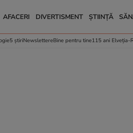
AFACERI
DIVERTISMENT
ȘTIINȚĂ
SĂN
Bani și Afaceri
Monden
Știri Știință
Știri 
Auto
Horoscop
Schimbări climati
Relații
Locuri de muncă
Muzică și Filme
Rețete
ogie
5 știri
Newslettere
Bine pentru tine
115 ani Elveția
Imobiliare.ro
Vacanțe și Cultură
Fructe
eJobs.ro
Îngriji