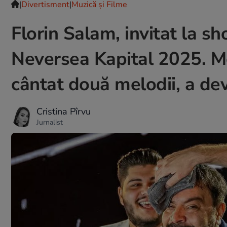
|
Divertisment
|
Muzică și Filme
Florin Salam, invitat la s
Neversea Kapital 2025. M
cântat două melodii, a dev
Cristina Pîrvu
Jurnalist