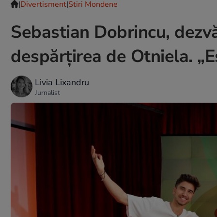
|
Divertisment
|
Stiri Mondene
Sebastian Dobrincu, dezvă
despărțirea de Otniela. „Es
Livia Lixandru
Jurnalist