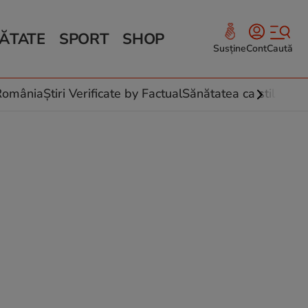
ĂTATE
SPORT
SHOP
Susține
Cont
Caută
Sănătate și Fitness
ce
 culinare
-România
Știri Verificate by Factual
Sănătatea ca stil de vi
 și legume
rea plantelor