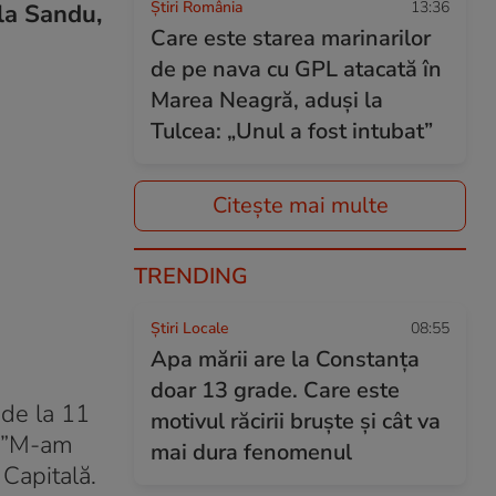
Știri România
13:36
ela Sandu,
Care este starea marinarilor
de pe nava cu GPL atacată în
Marea Neagră, aduși la
Tulcea: „Unul a fost intubat”
Citește mai multe
TRENDING
Știri Locale
08:55
Apa mării are la Constanța
doar 13 grade. Care este
 de la 11
motivul răcirii bruște și cât va
. ”M-am
mai dura fenomenul
 Capitală.