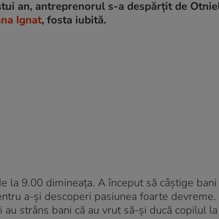
estui an, antreprenorul s-a despărțit de Otni
ana Ignat
, fosta iubită.
de la 9.00 dimineața. A început să câștige bani
 pentru a-și descoperi pasiunea foarte devreme
 au strâns bani că au vrut să-și ducă copilul la