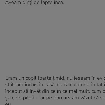
Aveam dinți de lapte încă.
Eram un copil foarte timid, nu ieșeam în ev
stăteam închis în casă, cu calculatorul în faț
început să învăț din ce în ce mai mult, cum p
șah, de pildă… Iar pe parcurs am văzut că s
eu.