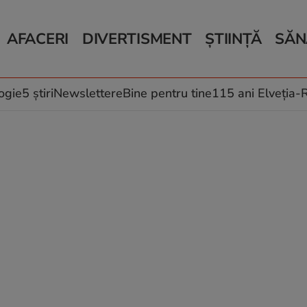
AFACERI
DIVERTISMENT
ȘTIINȚĂ
SĂN
Bani și Afaceri
Monden
Știri Știință
Știri 
Auto
Horoscop
Schimbări climati
Relații
Locuri de muncă
Muzică și Filme
Rețete
ogie
5 știri
Newslettere
Bine pentru tine
115 ani Elveția
Imobiliare.ro
Vacanțe și Cultură
Fructe
eJobs.ro
Îngriji