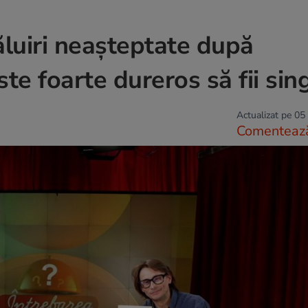
luiri neașteptate după
te foarte dureros să fii sin
Actualizat pe 05
Comenteaz