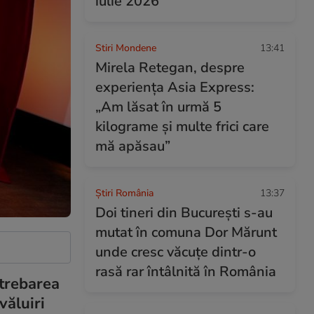
iulie 2026
Stiri Mondene
13:41
Mirela Retegan, despre
experiența Asia Express:
„Am lăsat în urmă 5
kilograme și multe frici care
mă apăsau”
Știri România
13:37
Doi tineri din București s-au
mutat în comuna Dor Mărunt
unde cresc văcuțe dintr-o
rasă rar întâlnită în România
ntrebarea
văluiri