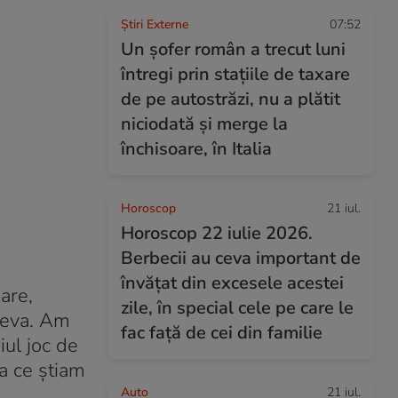
Știri Externe
07:52
Un șofer român a trecut luni
întregi prin stațiile de taxare
de pe autostrăzi, nu a plătit
niciodată și merge la
închisoare, în Italia
Horoscop
21 iul.
Horoscop 22 iulie 2026.
Berbecii au ceva important de
învățat din excesele acestei
are,
zile, în special cele pe care le
 ceva. Am
fac față de cei din familie
iul joc de
a ce știam
Auto
21 iul.