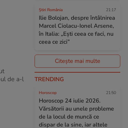
Știri România
21:17
Ilie Bolojan, despre întâlnirea
Marcel Ciolacu-Ionel Arsene,
în Italia: „Eşti ceea ce faci, nu
ceea ce zici”
Citește mai multe
ut
ul de a-l
TRENDING
Horoscop
21:50
Horoscop 24 iulie 2026.
Vărsătorii au unele probleme
de la locul de muncă ce
dispar de la sine, iar altele