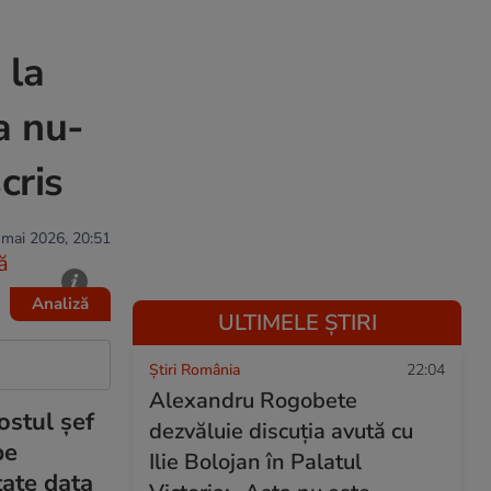
 la
a nu-
cris
 mai 2026, 20:51
ă
Analiză
ULTIMELE ȘTIRI
Știri România
22:04
Alexandru Rogobete
ostul șef
dezvăluie discuția avută cu
pe
Ilie Bolojan în Palatul
tate data