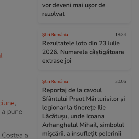
vor deveni mai ușor de
rezolvat
Știri România
18:34
Rezultatele loto din 23 iulie
2026. Numerele câștigătoare
l
extrase joi
Știri România
20:06
Reportaj de la cavoul
Sfântului Preot Mărturisitor și
ciune
,
legionar la tinerețe Ilie
ru a pune
Lăcătușu, unde Icoana
Arhanghelul Mihail, simbolul
mișcării, a însuflețit pelerinii
i Costea a