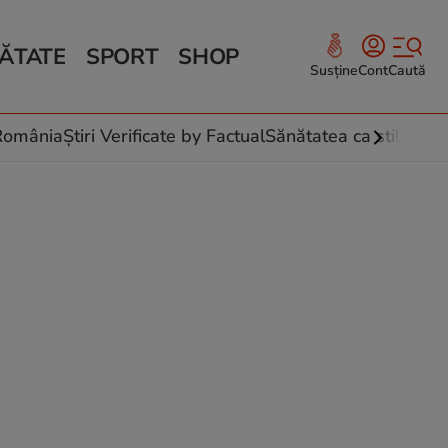
ĂTATE
SPORT
SHOP
Susține
Cont
Caută
Sănătate și Fitness
ce
 culinare
-România
Știri Verificate by Factual
Sănătatea ca stil de vi
 și legume
rea plantelor