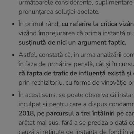
următoarele considerente, suplimentare f
pronunţarea soluţiei apelate.
În primul rând,
cu referire la critica viz
vizând împrejurarea că prima instanţă nu a
susţinută de nici un argument faptic.
Astfel, constată că, în urma analizării co
în faza de urmărire penală, cât şi în cursu
că fapta de trafic de influenţă există şi
prin rechizitoriu, cu forma de vinovăţie 
În acest sens, se poate observa că instan
inculpat şi pentru care a dispus condam
2018, pe parcursul a trei întâlniri pe ca
arătat mai sus, fără a se preciza o dată c
cauză şi reţinute de instanţa de fond în 