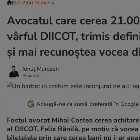
|
Ştiri
|
Știri România
Avocatul care cerea 21.000
vârful DIICOT, trimis defin
și mai recunoștea vocea din
Ionuț Mureșan
Reporter
Adaugă-ne ca sursă preferată în Google
Fostul avocat Mihai Costea cerea achitarea
al DIICOT, Felix Bănilă, pe motiv că vocea d
bilețelele prin care cerea bani nu i-ar apar