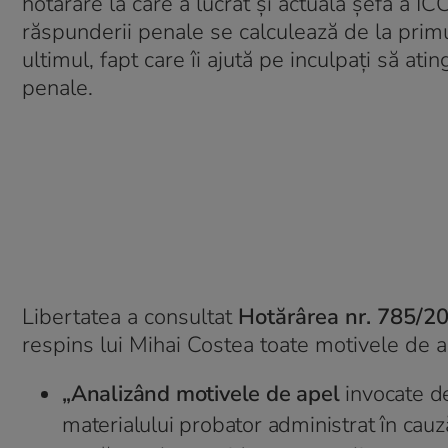
hotărâre la care a lucrat și actuala șefă a ÎC
răspunderii penale se calculează de la primul
ultimul, fapt care îi ajută pe inculpați să 
penale.
Libertatea a consultat
Hotărârea nr. 785/2
respins lui Mihai Costea toate motivele de a
„Analizând motivele de apel
invocate de
materialului probator administrat în cauz