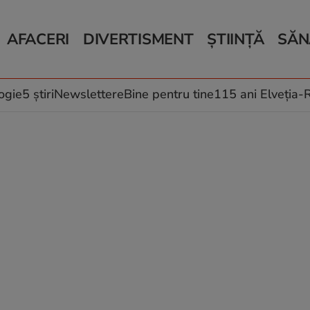
AFACERI
DIVERTISMENT
ȘTIINȚĂ
SĂN
Bani și Afaceri
Monden
Știri Știință
Știri 
Auto
Horoscop
Schimbări climati
Relații
Locuri de muncă
Muzică și Filme
Rețete
ogie
5 știri
Newslettere
Bine pentru tine
115 ani Elveția
Imobiliare.ro
Vacanțe și Cultură
Fructe
eJobs.ro
Îngriji