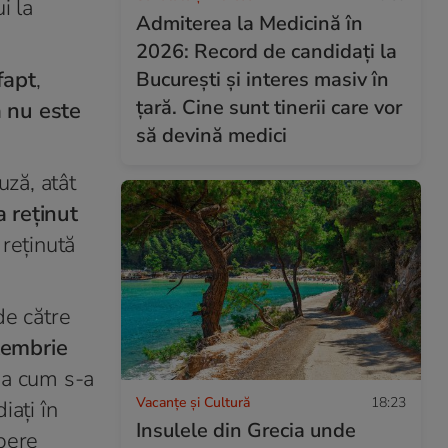
i la
Admiterea la Medicină în
2026: Record de candidați la
fapt
,
București și interes masiv în
țară. Cine sunt tinerii care vor
ă nu este
să devină medici
uză, atât
a reţinut
reţinută
de către
tembrie
şa cum s-a
Vacanțe și Cultură
18:23
iaţi în
Insulele din Grecia unde
epere