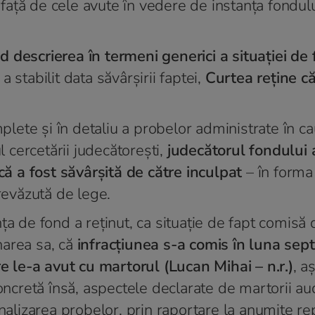
aţă de cele avute în vedere de instanţa fondulu
ând descrierea în termeni generici a situaţiei de 
 stabilit data săvârşirii faptei,
Curtea reţine c
mplete şi în detaliu a probelor administrate în ca
l cercetării judecătoreşti,
judecătorul fondului 
 că a fost săvârşită de către inculpat
– în forma 
prevăzută de lege.
ţa de fond a reţinut, ca situaţie de fapt comisă 
narea sa, că
infracţiunea s-a comis în luna sep
re le-a avut cu martorul (Lucan Mihai – n.r.)
, a
oncretă însă, aspectele declarate de martorii aud
analizarea probelor, prin raportare la anumite r