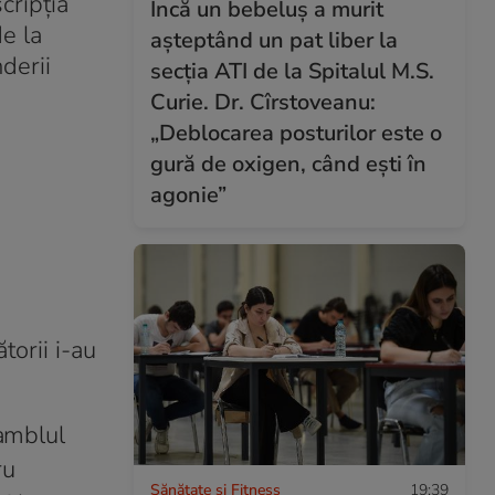
cripția
Încă un bebeluș a murit
de la
așteptând un pat liber la
derii
secția ATI de la Spitalul M.S.
Curie. Dr. Cîrstoveanu:
„Deblocarea posturilor este o
gură de oxigen, când ești în
agonie”
orii i-au
samblul
ru
Sănătate și Fitness
19:39