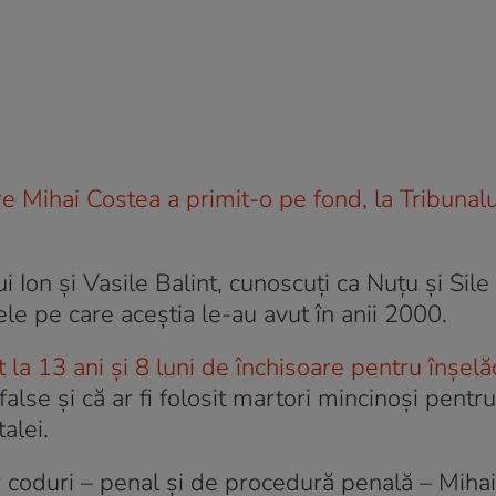
e Mihai Costea a primit-o pe fond, la Tribunalu
 Ion și Vasile Balint, cunoscuți ca Nuțu și Sile
le pe care aceștia le-au avut în anii 2000.
la 13 ani și 8 luni de închisoare pentru înșelă
e false şi că ar fi folosit martori mincinoşi pent
alei.
or coduri – penal și de procedură penală – Miha