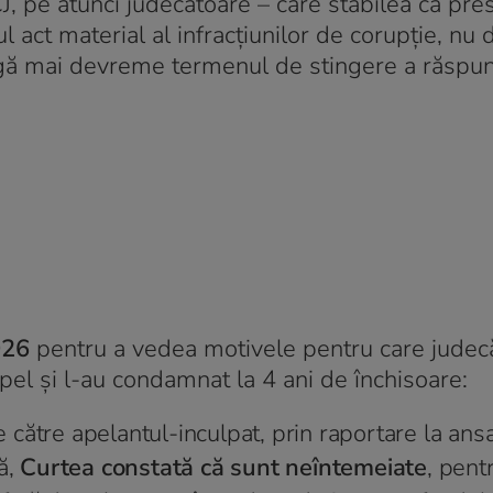
CJ, pe atunci judecătoare – care stabilea că pres
 act material al infracțiunilor de corupție, nu 
atingă mai devreme termenul de stingere a răspun
026
pentru a vedea motivele pentru care judecăt
pel și l-au condamnat la 4 ani de închisoare:
 către apelantul-inculpat, prin raportare la an
ă,
Curtea constată că sunt neîntemeiate
, pent