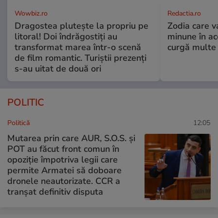
Wowbiz.ro
Redactia.ro
Dragostea plutește la propriu pe
Zodia care v
litoral! Doi îndrăgostiți au
minune în a
transformat marea într-o scenă
curgă multe l
de film romantic. Turiștii prezenți
s-au uitat de două ori
POLITIC
Politică
12:05
Mutarea prin care AUR, S.O.S. și
POT au făcut front comun în
opoziție împotriva legii care
permite Armatei să doboare
dronele neautorizate. CCR a
tranșat definitiv disputa