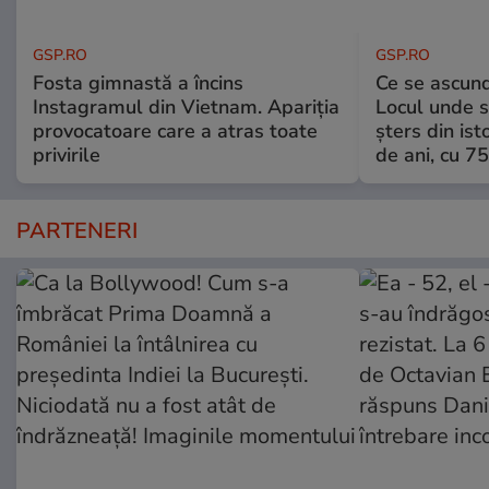
GSP.RO
GSP.RO
Fosta gimnastă a încins
Ce se ascund
Instagramul din Vietnam. Apariția
Locul unde s-
provocatoare care a atras toate
șters din ist
privirile
de ani, cu 7
PARTENERI