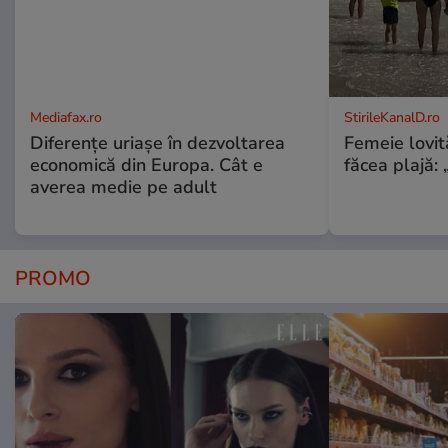
Mediafax.ro
StirileKanalD.ro
Diferențe uriașe în dezvoltarea
Femeie lovit
economică din Europa. Cât e
făcea plajă: „
averea medie pe adult
PROMO