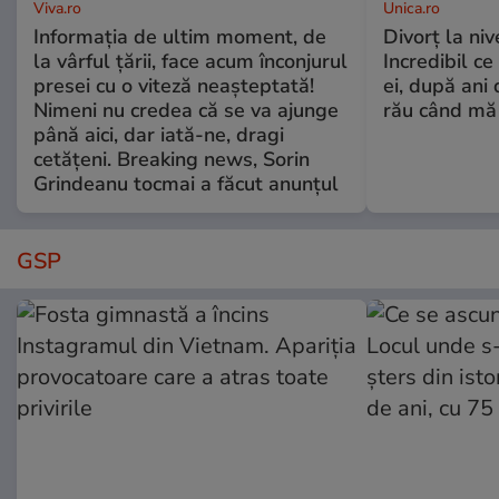
Viva.ro
Unica.ro
Informația de ultim moment, de
Divorț la nive
la vârful țării, face acum înconjurul
Incredibil ce
presei cu o viteză neașteptată!
ei, după ani 
Nimeni nu credea că se va ajunge
rău când mă
până aici, dar iată-ne, dragi
cetățeni. Breaking news, Sorin
Grindeanu tocmai a făcut anunțul
GSP