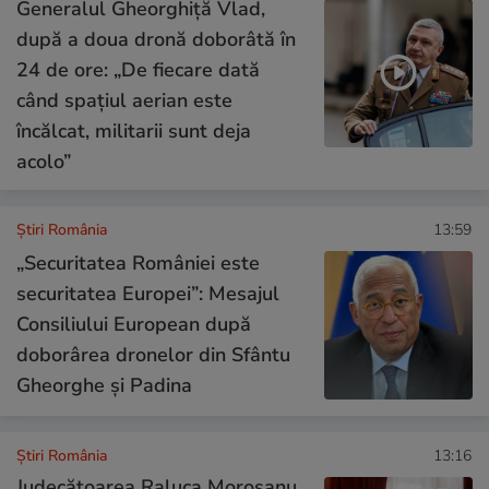
Generalul Gheorghiță Vlad,
după a doua dronă doborâtă în
24 de ore: „De fiecare dată
când spațiul aerian este
încălcat, militarii sunt deja
acolo”
Știri România
13:59
„Securitatea României este
securitatea Europei”: Mesajul
Consiliului European după
doborârea dronelor din Sfântu
Gheorghe și Padina
Știri România
13:16
Judecătoarea Raluca Moroșanu