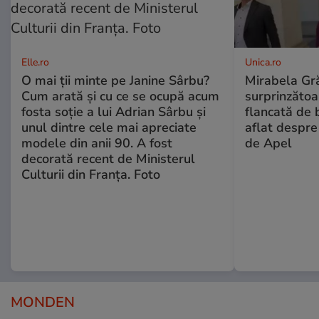
Elle.ro
Unica.ro
O mai ții minte pe Janine Sârbu?
Mirabela Gră
Cum arată și cu ce se ocupă acum
surprinzătoar
fosta soție a lui Adrian Sârbu și
flancată de 
unul dintre cele mai apreciate
aflat despre
modele din anii 90. A fost
de Apel
decorată recent de Ministerul
Culturii din Franța. Foto
MONDEN