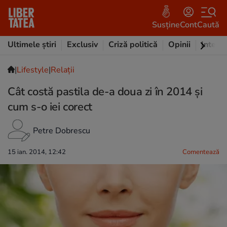
Susține
Cont
Caută
Ultimele știri
Exclusiv
Criză politică
Opinii
Intervi
|
Lifestyle
|
Relații
Cât costă pastila de-a doua zi în 2014 şi
cum s-o iei corect
Petre Dobrescu
15 ian. 2014, 12:42
Comentează