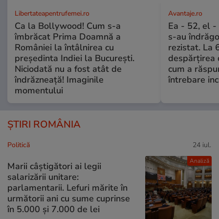
Libertateapentrufemei.ro
Avantaje.ro
Ca la Bollywood! Cum s-a
Ea - 52, el 
îmbrăcat Prima Doamnă a
s-au îndrăgos
României la întâlnirea cu
rezistat. La 
președinta Indiei la București.
despărțirea 
Niciodată nu a fost atât de
cum a răspu
îndrăzneață! Imaginile
întrebare i
momentului
ȘTIRI ROMÂNIA
Politică
24 iul.
Analiză
Marii câștigători ai legii
salarizării unitare:
parlamentarii. Lefuri mărite în
următorii ani cu sume cuprinse
în 5.000 și 7.000 de lei