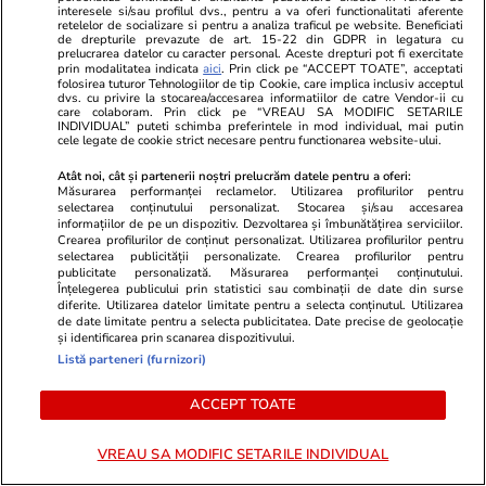
interesele si/sau profilul dvs., pentru a va oferi functionalitati aferente
Inteligența artificială va
retelelor de socializare si pentru a analiza traficul pe website. Beneficiati
de drepturile prevazute de art. 15-22 din GDPR in legatura cu
remodela economia mondială și
prelucrarea datelor cu caracter personal. Aceste drepturi pot fi exercitate
prin modalitatea indicata
aici
. Prin click pe “ACCEPT TOATE”, acceptati
politica monetară
folosirea tuturor Tehnologiilor de tip Cookie, care implica inclusiv acceptul
dvs. cu privire la stocarea/accesarea informatiilor de catre Vendor-ii cu
care colaboram. Prin click pe “VREAU SA MODIFIC SETARILE
INDIVIDUAL” puteti schimba preferintele in mod individual, mai putin
cele legate de cookie strict necesare pentru functionarea website-ului.
Atât noi, cât și partenerii noștri prelucrăm datele pentru a oferi:
Opinii
24 iul.
Măsurarea performanței reclamelor. Utilizarea profilurilor pentru
selectarea conținutului personalizat. Stocarea și/sau accesarea
informațiilor de pe un dispozitiv. Dezvoltarea și îmbunătățirea serviciilor.
Crearea profilurilor de conținut personalizat. Utilizarea profilurilor pentru
România fricii: Cum am ajuns să
selectarea publicității personalizate. Crearea profilurilor pentru
publicitate personalizată. Măsurarea performanței conținutului.
trăim din spaimă în spaimă
Înțelegerea publicului prin statistici sau combinații de date din surse
diferite. Utilizarea datelor limitate pentru a selecta conținutul. Utilizarea
de date limitate pentru a selecta publicitatea. Date precise de geolocație
și identificarea prin scanarea dispozitivului.
Listă parteneri (furnizori)
ACCEPT TOATE
Opinii
23 iul.
VREAU SA MODIFIC SETARILE INDIVIDUAL
Țoiu, arestează-mă dacă