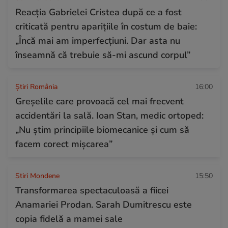
Reacția Gabrielei Cristea după ce a fost
criticată pentru aparițiile în costum de baie:
„Încă mai am imperfecțiuni. Dar asta nu
înseamnă că trebuie să-mi ascund corpul”
Știri România
16:00
Greșelile care provoacă cel mai frecvent
accidentări la sală. Ioan Stan, medic ortoped:
„Nu știm principiile biomecanice și cum să
facem corect mișcarea”
Stiri Mondene
15:50
Transformarea spectaculoasă a fiicei
Anamariei Prodan. Sarah Dumitrescu este
copia fidelă a mamei sale