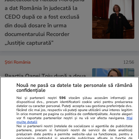
a dat România în judecată la
CEDO după ce a fost exclusă
din două dosare în urma
documentarului Recorder
„Justiție capturată”
Știri România
12:56
Reacția Oanei Țoiu după a doua
dronă doborâtă în România :
Nouă ne pasă ca datele tale personale să rămână
confidențiale
„Nu sunt un accident, sunt un
Noi și partenerii noștri
596
stocăm și/sau accesăm informații pe
tipar”
dispozitivul dvs., precum identificatorii cookie unici pentru prelucrarea
datelor cu caracter personal. Puteți accepta sau gestiona preferințele dvs.
făcând clic mai jos, respectiv vă puteți opune utilizării unui interes legitim
în orice moment pe pagina cu politica de confidențialitate. Aceste alegeri
vor fi raportate partenerilor noștri și nu vă vor afecta navigarea.
Mai
multe detalii
Opinii
24 iul.
Noi si partenerii nostri (retelele de socializare si agentiile de publicitate
partenere, precum si furnizorii nostri de servicii de date analitice)
prelucram date pentru a permite website-ului sa functioneze, pentru a
personaliza continutul si anunturile publicitare afisate in functie de