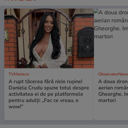
TVMania.ro
ObservatorNews
A rupt tăcerea fără nicio rușine!
A doua dronă
Daniela Crudu spune totul despre
aerian român
activitatea ei de pe platformele
Gheorghe. Im
pentru adulți: „Fac ce vreau, e
martori
wow!”