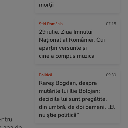
morții
Știri România
07:15
29 iulie, Ziua Imnului
Național al României. Cui
aparțin versurile și
cine a compus muzica
Politică
09:30
Rareș Bogdan, despre
mutările lui Ilie Bolojan:
deciziile lui sunt pregătite,
din umbră, de doi oameni. „El
nu știe politică”
entru
în apa de