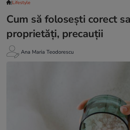
|
Lifestyle
Cum să foloseşti corect sa
proprietăţi, precauţii
Ana Maria Teodorescu