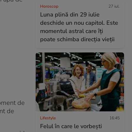
Horoscop
27 iul.
Luna plină din 29 iulie
deschide un nou capitol. Este
momentul astral care îți
poate schimba direcția vieții
moment de
ent de
Lifestyle
16:45
Felul în care le vorbești