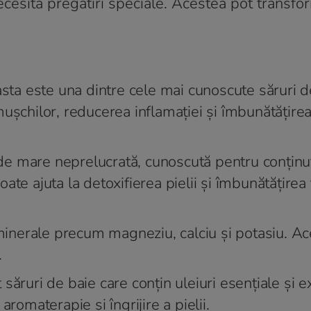
necesită pregătiri speciale. Acestea pot transfo
sta este una dintre cele mai cunoscute săruri d
ușchilor, reducerea inflamației și îmbunătățire
de mare neprelucrată, cunoscută pentru conținu
te ajuta la detoxifierea pielii și îmbunătățirea 
inerale precum magneziu, calciu și potasiu. Ac
.
săruri de baie care conțin uleiuri esențiale și e
romaterapie și îngrijire a pielii.