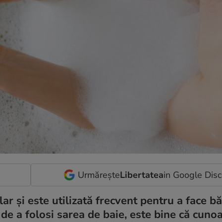
Urmărește
Libertatea
in Google Dis
r și este utilizată frecvent pentru a face băi
e de a folosi sarea de baie, este bine că cun