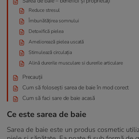
Sarea de baie – beneficii și proprietăți
Reduce stresul
Îmbunătățirea somnului
Detoxifică pielea
Ameliorează pielea uscată
Stimulează circulația
Alină durerile musculare si durerile articulare
Precauții
Cum să folosești sarea de baie în mod corect
Cum să faci sare de baie acasă
Ce este sarea de baie
Sarea de baie este un produs cosmetic utiliz
piele și sănătate. Ea poate fi sub formă de 