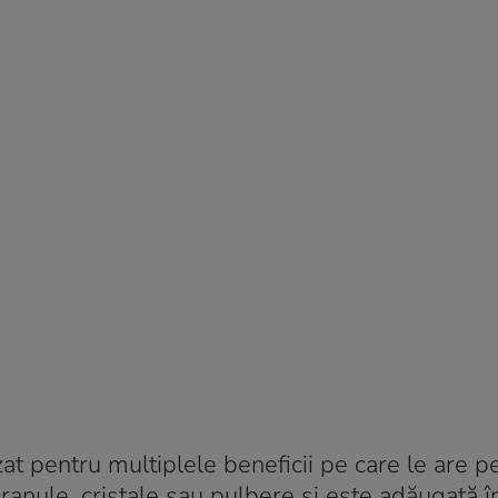
at pentru multiplele beneficii pe care le are p
granule, cristale sau pulbere și este adăugată 