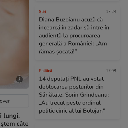
Ştiri
17:24
Diana Buzoianu acuză că
încearcă în zadar să intre în
audiență la procuroarea
generală a României: „Am
rămas șocată!”
Politică
17:08
14 deputaţi PNL au votat
deblocarea posturilor din
Sănătate. Sorin Grindeanu:
cover
„Au trecut peste ordinul
politic cinic al lui Bolojan”
 lungi,
oaștem câte