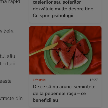
rma rapid
casierilor sau șoferilor
dezvăluie multe despre tine.
Ce spun psihologii
e baie.
a
tul său
texturii
easta
Lifestyle
16:27
De ce să nu arunci semințele
de la pepenele roșu – ce
xtracte din
beneficii au