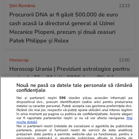
Știri România
13:23
Procurorii DNA ar fi găsit 500.000 de euro
cash acasă la directorul general al Uzinei
Mecanice Plopeni, precum și două ceasuri
Patek Philippe și Rolex
Horoscop
12:00
Horoscop Urania | Previziuni astrologice pentru
perioada 25 – 31 iulie 2026. Luna Plină în
Nouă ne pasă ca datele tale personale să rămână
Vărsător
confidențiale
Noi și partenerii noștri
596
stocăm și/sau accesăm informații pe
dispozitivul dvs., precum identificatorii cookie unici pentru prelucrarea
Știri România
23 iul.
datelor cu caracter personal. Puteți accepta sau gestiona preferințele dvs.
făcând clic mai jos, respectiv vă puteți opune utilizării unui interes legitim
Haos la admiterea la ASE 2026: candidaților li
în orice moment pe pagina cu politica de confidențialitate. Aceste alegeri
vor fi raportate partenerilor noștri și nu vă vor afecta navigarea.
Mai
se cere jumătate din taxa de școlarizare
multe detalii
Noi si partenerii nostri (retelele de socializare si agentiile de publicitate
partenere, precum si furnizorii nostri de servicii de date analitice)
înainte de a afla unde au fost repartizați
prelucram date pentru a permite website-ului sa functioneze, pentru a
personaliza continutul si anunturile publicitare afisate in functie de