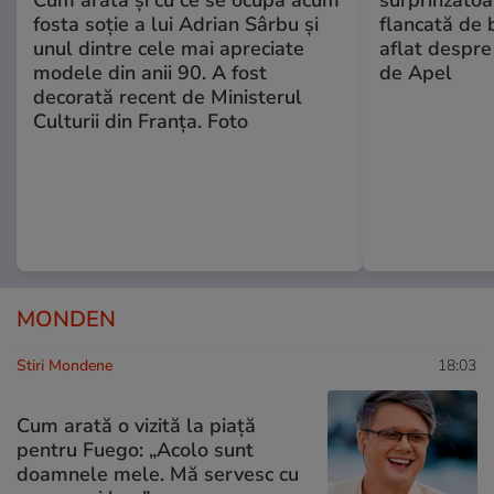
Cum arată și cu ce se ocupă acum
surprinzătoar
fosta soție a lui Adrian Sârbu și
flancată de 
unul dintre cele mai apreciate
aflat despre
modele din anii 90. A fost
de Apel
decorată recent de Ministerul
Culturii din Franța. Foto
MONDEN
Stiri Mondene
18:03
Cum arată o vizită la piață
pentru Fuego: „Acolo sunt
doamnele mele. Mă servesc cu