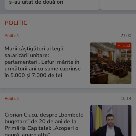
s-au uitat de două ori
POLITIC
Politică
21:00
Analiză
Marii câștigători ai legii
salarizării unitare:
parlamentarii. Lefuri mărite în
următorii ani cu sume cuprinse
în 5.000 și 7.000 de lei
Politică
15:14
Ciprian Ciucu, despre „bombele
bugetare” de 20 de ani de la
Primăria Capitalei: „Acoperi o
gaură, apare alta”