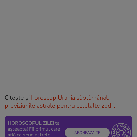
Citește și
horoscop Urania săptămânal,
previziunile astrale pentru celelalte zodii.
HOROSCOPUL ZILEI
te
așteaptă! Fii primul care
ABONEAZĂ-TE
află ce spun astrele