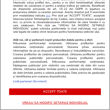
interesele si/sau profilul dvs., pentru a va oferi functionalitati aferente
retelelor de socializare si pentru a analiza traficul pe website. Beneficiati
de drepturile prevazute de art. 15-22 din GDPR in legatura cu
Infrastructura
15:55
prelucrarea datelor cu caracter personal. Aceste drepturi pot fi exercitate
prin modalitatea indicata
aici
. Prin click pe “ACCEPT TOATE”, acceptati
Progresul remarcabil realizat într-o
folosirea tuturor Tehnologiilor de tip Cookie, care implica inclusiv acceptul
dvs. cu privire la stocarea/accesarea informatiilor de catre Vendor-ii cu
săptămână de UMB la megaviaductul de la
care colaboram. Prin click pe “VREAU SA MODIFIC SETARILE
INDIVIDUAL” puteti schimba preferintele in mod individual, mai putin
Cleja, punctul critic pe șantierul autostrăzii A7
cele legate de cookie strict necesare pentru functionarea website-ului.
Atât noi, cât și partenerii noștri prelucrăm datele pentru a oferi:
Măsurarea performanței reclamelor. Utilizarea profilurilor pentru
selectarea conținutului personalizat. Stocarea și/sau accesarea
informațiilor de pe un dispozitiv. Dezvoltarea și îmbunătățirea serviciilor.
Crearea profilurilor de conținut personalizat. Utilizarea profilurilor pentru
selectarea publicității personalizate. Crearea profilurilor pentru
publicitate personalizată. Măsurarea performanței conținutului.
Înțelegerea publicului prin statistici sau combinații de date din surse
diferite. Utilizarea datelor limitate pentru a selecta conținutul. Utilizarea
de date limitate pentru a selecta publicitatea. Date precise de geolocație
și identificarea prin scanarea dispozitivului.
Listă parteneri (furnizori)
ACCEPT TOATE
Vacanțe și Cultură
22:27
Horoscop
VREAU SA MODIFIC SETARILE INDIVIDUAL
Piloții folosesc un cod discret
Horoscop 25 