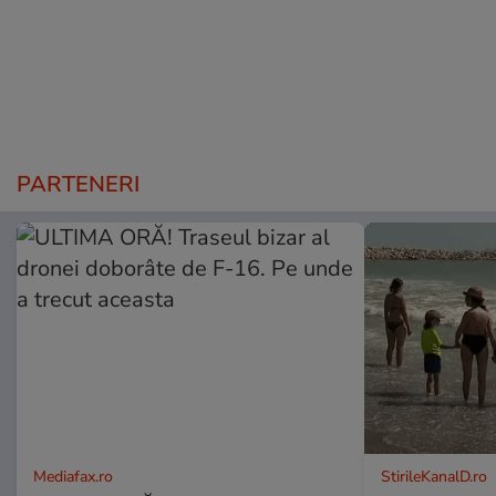
PARTENERI
Mediafax.ro
StirileKanalD.ro