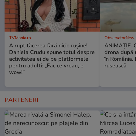
TVMania.ro
ObservatorNews
A rupt tăcerea fără nicio rușine!
ANIMAŢIE. C
Daniela Crudu spune totul despre
drona după 
activitatea ei de pe platformele
în România. In
pentru adulți: „Fac ce vreau, e
rusească
wow!”
PARTENERI