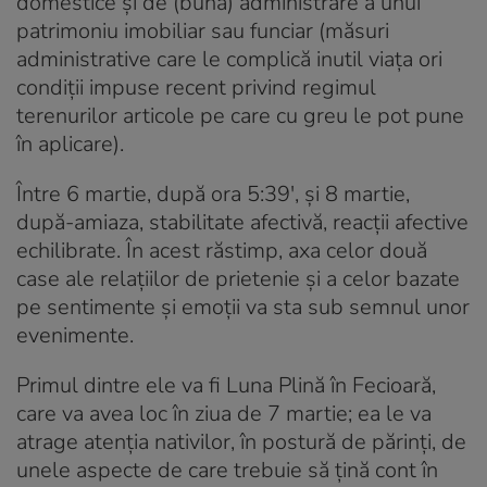
domestice și de (bună) administrare a unui
patrimoniu imobiliar sau funciar (măsuri
administrative care le complică inutil viața ori
condiții impuse recent privind regimul
terenurilor articole pe care cu greu le pot pune
în aplicare).
Între 6 martie, după ora 5:39′, și 8 martie,
după-amiaza, stabilitate afectivă, reacții afective
echilibrate. În acest răstimp, axa celor două
case ale relațiilor de prietenie și a celor bazate
pe sentimente și emoții va sta sub semnul unor
evenimente.
Primul dintre ele va fi Luna Plină în Fecioară,
care va avea loc în ziua de 7 martie; ea le va
atrage atenția nativilor, în postură de părinți, de
unele aspecte de care trebuie să țină cont în