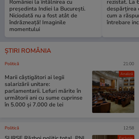
României la întâlnirea cu
rezistat. La 
președinta Indiei la București.
despărțirea 
Niciodată nu a fost atât de
cum a răspu
îndrăzneață! Imaginile
întrebare i
momentului
ȘTIRI ROMÂNIA
Politică
21:00
Analiză
Marii câștigători ai legii
salarizării unitare:
parlamentarii. Lefuri mărite în
următorii ani cu sume cuprinse
în 5.000 și 7.000 de lei
Politică
12:58
SURSE Război politic total. PNL
Exclusiv