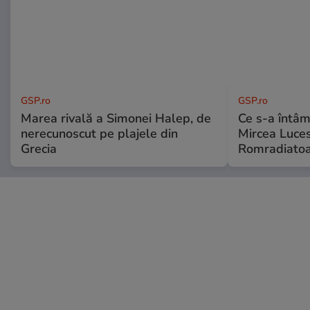
GSP.ro
GSP.ro
Marea rivală a Simonei Halep, de
Ce s-a întâmp
nerecunoscut pe plajele din
Mircea Luces
Grecia
Romradiatoa