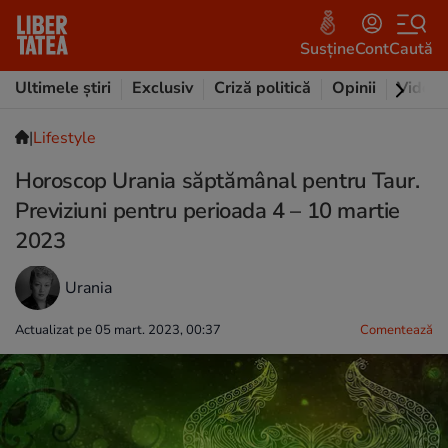
Susține
Cont
Caută
Ultimele știri
Exclusiv
Criză politică
Opinii
Video
|
Lifestyle
Horoscop Urania săptămânal pentru Taur.
Previziuni pentru perioada 4 – 10 martie
2023
Urania
Actualizat pe 05 mart. 2023, 00:37
Comentează