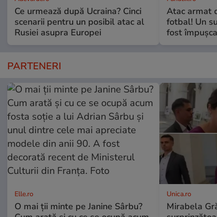
Ce urmează după Ucraina? Cinci
Atac armat 
scenarii pentru un posibil atac al
fotbal! Un s
Rusiei asupra Europei
fost împușca
PARTENERI
Elle.ro
Unica.ro
O mai ții minte pe Janine Sârbu?
Mirabela Gră