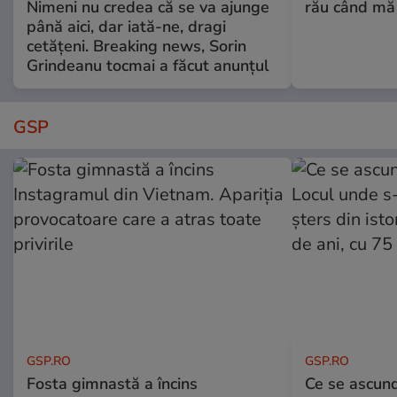
Nimeni nu credea că se va ajunge
rău când mă
până aici, dar iată-ne, dragi
cetățeni. Breaking news, Sorin
Grindeanu tocmai a făcut anunțul
GSP
GSP.RO
GSP.RO
Fosta gimnastă a încins
Ce se ascund