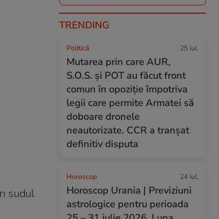
TRENDING
Politică
25 iul.
Mutarea prin care AUR,
S.O.S. și POT au făcut front
comun în opoziție împotriva
legii care permite Armatei să
doboare dronele
neautorizate. CCR a tranșat
definitiv disputa
Horoscop
24 iul.
Horoscop Urania | Previziuni
in sudul
astrologice pentru perioada
25 – 31 iulie 2026. Luna