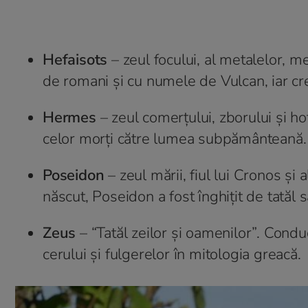
Hefaisots
– zeul focului, al metalelor, met
de romani și cu numele de Vulcan, iar creaț
Hermes
– zeul comerțului, zborului și h
celor morți către lumea subpământeană.
Poseidon
– zeul mării, fiul lui Cronos și a
născut, Poseidon a fost înghițit de tatăl s
Zeus
– “Tatăl zeilor și oamenilor”. Cond
cerului și fulgerelor în mitologia greacă.