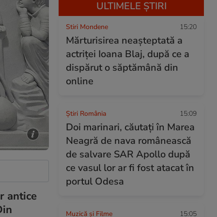
ULTIMELE ȘTIRI
Stiri Mondene
15:20
Mărturisirea neașteptată a
actriței Ioana Blaj, după ce a
dispărut o săptămână din
online
Știri România
15:09
Doi marinari, căutați în Marea
Neagră de nava românească
de salvare SAR Apollo după
ce vasul lor ar fi fost atacat în
portul Odesa
r antice
Din
Muzică și Filme
15:05