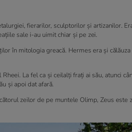
alurgiei, fierarilor, sculptorilor și artizanilor. E
iile sale i-au uimit chiar și pe zei.
oților în mitologia greacă. Hermes era și călăuz
l Rheei. La fel ca și ceilalți frați ai său, atunci c
ău și apoi dat afară.
ucătorul zeilor de pe muntele Olimp, Zeus este 