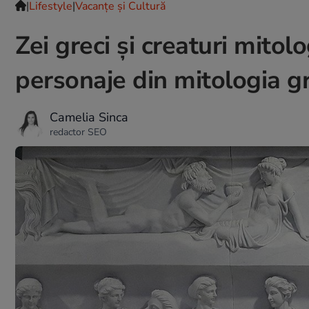
|
Lifestyle
|
Vacanțe și Cultură
Zei greci și creaturi mitol
personaje din mitologia g
Camelia Sinca
redactor SEO