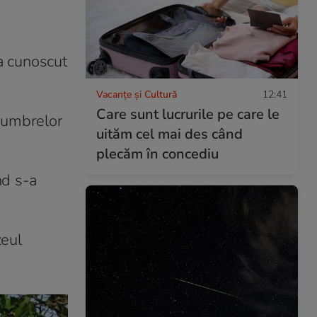
ra cunoscut
Vacanțe și Cultură
12:41
Care sunt lucrurile pe care le
a umbrelor
uităm cel mai des când
plecăm în concediu
ând s-a
zeul