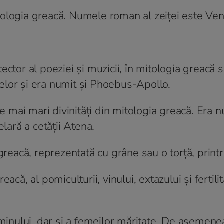
mitologia greacă. Numele roman al zeiței este Ve
rotector al poeziei și muzicii, în mitologia greacă 
elor și era numit și Phoebus-Apollo.
ele mai mari divinități din mitologia greacă. Era n
elară a cetății Atena.
 greacă, reprezentată cu grâne sau o torță, printr
acă, al pomiculturii, vinului, extazului și fertilită
căminului, dar și a femeilor măritate. De asemene