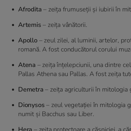
Afrodita
– zeița frumuseții și iubirii în 
Artemis
– zeița vânătorii.
Apollo
– zeul zilei, al luminii, artelor, p
romană. A fost conducătorul corului muz
Atena
– zeița înțelepciunii, una dintre c
Pallas Athena sau Pallas. A fost zeița tut
Demetra
– zeița agriculturii în mitologia
Dionysos
– zeul vegetației în mitologia gre
numit și Bacchus sau Liber.
Hera
– zeița protectoare a căsniciei, a 