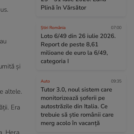
Plină în Vărsător
nus.
Știri România
07:00
Loto 6/49 din 26 iulie 2026.
sau
Report de peste 8,61
milioane de euro la 6/49,
categoria I
umită și
Auto
09:35
Tutor 3.0, noul sistem care
e altele.
monitorizează șoferii pe
autostrăzile din Italia. Ce
ții. Era
trebuie să știe românii care
merg acolo în vacanță
a, Hera