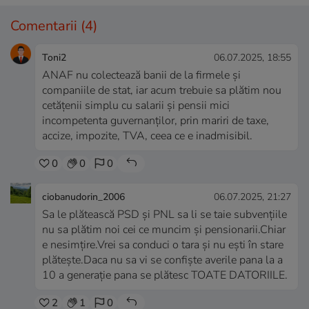
Comentarii
(4)
Toni2
06.07.2025, 18:55
ANAF nu colectează banii de la firmele și
companiile de stat, iar acum trebuie sa plătim nou
cetățenii simplu cu salarii și pensii mici
incompetenta guvernanților, prin mariri de taxe,
accize, impozite, TVA, ceea ce e inadmisibil.
0
0
0
ciobanudorin_2006
06.07.2025, 21:27
Sa le plătească PSD și PNL sa li se taie subvențiile
nu sa plătim noi cei ce muncim și pensionarii.Chiar
e nesimțire.Vrei sa conduci o tara și nu ești în stare
plătește.Daca nu sa vi se confiște averile pana la a
10 a generație pana se plătesc TOATE DATORIILE.
2
1
0