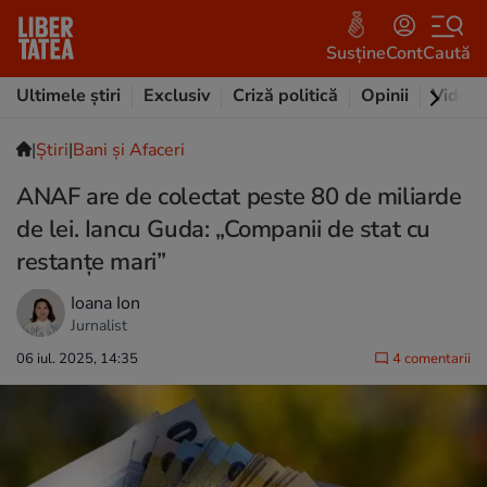
Susține
Cont
Caută
Ultimele știri
Exclusiv
Criză politică
Opinii
Video
|
Ştiri
|
Bani și Afaceri
ANAF are de colectat peste 80 de miliarde
de lei. Iancu Guda: „Companii de stat cu
restanțe mari”
Ioana Ion
Jurnalist
06 iul. 2025, 14:35
4 comentarii