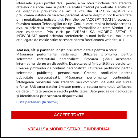
interesele si/sau profilul dvs., pentru a va oferi functionalitati aferente
retelelor de socializare si pentru a analiza traficul pe website. Beneficiati
de drepturile prevazute de art. 15-22 din GDPR in legatura cu
PARTENERI
prelucrarea datelor cu caracter personal. Aceste drepturi pot fi exercitate
prin modalitatea indicata
aici
. Prin click pe “ACCEPT TOATE”, acceptati
folosirea tuturor Tehnologiilor de tip Cookie, care implica inclusiv acceptul
dvs. cu privire la stocarea/accesarea informatiilor de catre Vendor-ii cu
care colaboram. Prin click pe “VREAU SA MODIFIC SETARILE
INDIVIDUAL” puteti schimba preferintele in mod individual, mai putin
cele legate de cookie strict necesare pentru functionarea website-ului.
Atât noi, cât și partenerii noștri prelucrăm datele pentru a oferi:
Măsurarea performanței reclamelor. Utilizarea profilurilor pentru
selectarea conținutului personalizat. Stocarea și/sau accesarea
informațiilor de pe un dispozitiv. Dezvoltarea și îmbunătățirea serviciilor.
Crearea profilurilor de conținut personalizat. Utilizarea profilurilor pentru
selectarea publicității personalizate. Crearea profilurilor pentru
publicitate personalizată. Măsurarea performanței conținutului.
Înțelegerea publicului prin statistici sau combinații de date din surse
diferite. Utilizarea datelor limitate pentru a selecta conținutul. Utilizarea
de date limitate pentru a selecta publicitatea. Date precise de geolocație
și identificarea prin scanarea dispozitivului.
GSP.ro
GSP.ro
Listă parteneri (furnizori)
Marea rivală a Simonei Halep, de
Fanii sunt în 
nerecunoscut pe plajele din
nerecunoscut
ACCEPT TOATE
Grecia
doctorul ved
să fie aceea
VREAU SA MODIFIC SETARILE INDIVIDUAL