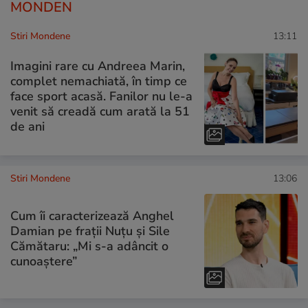
MONDEN
Stiri Mondene
13:11
Imagini rare cu Andreea Marin,
complet nemachiată, în timp ce
face sport acasă. Fanilor nu le-a
venit să creadă cum arată la 51
de ani
Stiri Mondene
13:06
Cum îi caracterizează Anghel
Damian pe frații Nuțu și Sile
Cămătaru: „Mi s-a adâncit o
cunoaștere”