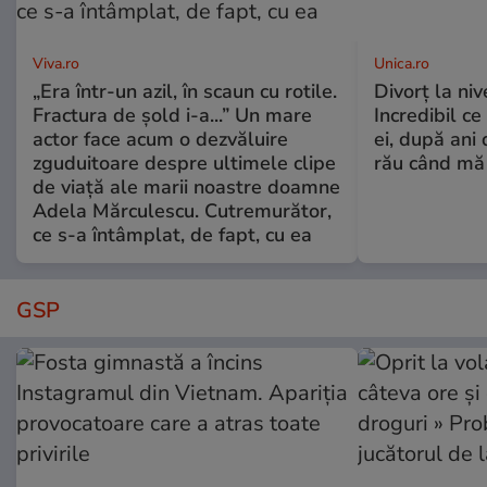
Viva.ro
Unica.ro
„Era într-un azil, în scaun cu rotile.
Divorț la nive
Fractura de șold i-a...” Un mare
Incredibil ce
actor face acum o dezvăluire
ei, după ani 
zguduitoare despre ultimele clipe
rău când mă
de viață ale marii noastre doamne
Adela Mărculescu. Cutremurător,
ce s-a întâmplat, de fapt, cu ea
GSP