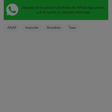
Abonați-vă la canalul Libertatea de WhatsApp pentru
a fi la curent cu ultimele informații
ANAF
Impozite
România
Taxe