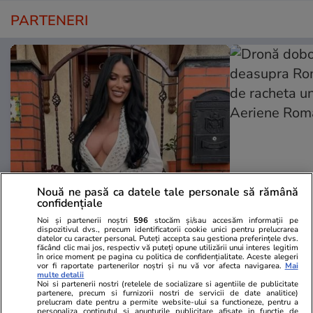
PARTENERI
Nouă ne pasă ca datele tale personale să rămână
confidențiale
TVMania.ro
ObservatorNews
A rupt tăcerea fără nicio rușine!
Dronă dobor
Noi și partenerii noștri
596
stocăm și/sau accesăm informații pe
dispozitivul dvs., precum identificatorii cookie unici pentru prelucrarea
Daniela Crudu spune totul despre
deasupra Rom
datelor cu caracter personal. Puteți accepta sau gestiona preferințele dvs.
făcând clic mai jos, respectiv vă puteți opune utilizării unui interes legitim
activitatea ei de pe platformele
de racheta u
în orice moment pe pagina cu politica de confidențialitate. Aceste alegeri
pentru adulți: „Fac ce vreau, e
Aeriene Ro
vor fi raportate partenerilor noștri și nu vă vor afecta navigarea.
Mai
multe detalii
wow!”
Noi si partenerii nostri (retelele de socializare si agentiile de publicitate
partenere, precum si furnizorii nostri de servicii de date analitice)
prelucram date pentru a permite website-ului sa functioneze, pentru a
personaliza continutul si anunturile publicitare afisate in functie de