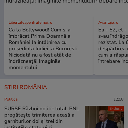
Libertateapentrufemei.ro
Avantaje.ro
Ca la Bollywood! Cum s-a
Ea - 52, el 
îmbrăcat Prima Doamnă a
s-au îndrăgos
României la întâlnirea cu
rezistat. La 
președinta Indiei la București.
despărțirea 
Niciodată nu a fost atât de
cum a răspu
îndrăzneață! Imaginile
întrebare i
momentului
ȘTIRI ROMÂNIA
Politică
12:58
SURSE Război politic total. PNL
Exclusiv
pregătește trimiterea acasă a
garniturilor doi și trei din
instituțiile statului și