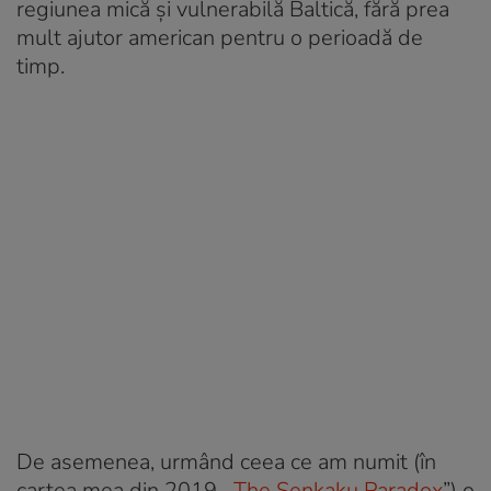
regiunea mică și vulnerabilă Baltică, fără prea
mult ajutor american pentru o perioadă de
timp.
De asemenea, urmând ceea ce am numit (în
cartea mea din 2019, „
The Senkaku Paradox
”) o