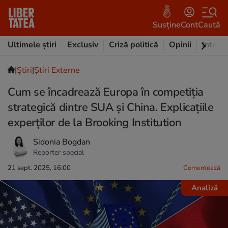
Susține
Cont
Caută
Ultimele știri
Exclusiv
Criză politică
Opinii
Intervi
|
Ştiri
|
Știri Externe
Cum se încadrează Europa în competiția
strategică dintre SUA și China. Explicațiile
experților de la Brooking Institution
Sidonia Bogdan
Reporter special
21 sept. 2025, 16:00
Comentează
Analiză