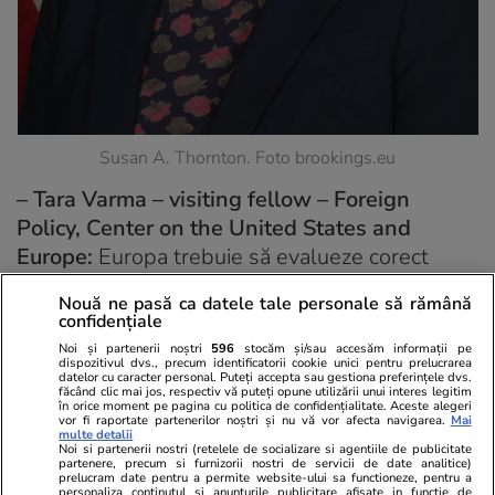
Susan A. Thornton. Foto brookings.eu
–
Tara Varma – visiting fellow – Foreign
Policy, Center on the United States and
Europe:
Europa trebuie să evalueze corect
provocarea reprezentată de China, atât în
Nouă ne pasă ca datele tale personale să rămână
contextul relației sale în continuă evoluție cu
confidențiale
Statele Unite, cât și independent de Statele
Noi și partenerii noștri
596
stocăm și/sau accesăm informații pe
dispozitivul dvs., precum identificatorii cookie unici pentru prelucrarea
Unite. Transformarea profundă a relației
datelor cu caracter personal. Puteți accepta sau gestiona preferințele dvs.
făcând clic mai jos, respectiv vă puteți opune utilizării unui interes legitim
transatlantice a ridicat semne de întrebare cu
în orice moment pe pagina cu politica de confidențialitate. Aceste alegeri
vor fi raportate partenerilor noștri și nu vă vor afecta navigarea.
Mai
privire la credibilitatea garanției de securitate
multe detalii
Noi si partenerii nostri (retelele de socializare si agentiile de publicitate
oferite de SUA Europei. În contextul
partenere, precum si furnizorii nostri de servicii de date analitice)
prelucram date pentru a permite website-ului sa functioneze, pentru a
intensificării concurenței strategice, Europa
personaliza continutul si anunturile publicitare afisate in functie de