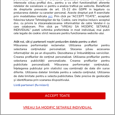
interesele si/sau profilul dvs., pentru a va oferi functionalitati aferente
înțelege că nu își poate permite să înlocuiască
retelelor de socializare si pentru a analiza traficul pe website. Beneficiati
de drepturile prevazute de art. 15-22 din GDPR in legatura cu
pur și simplu dependența sa de Washington în
prelucrarea datelor cu caracter personal. Aceste drepturi pot fi exercitate
prin modalitatea indicata
aici
. Prin click pe “ACCEPT TOATE”, acceptati
materie de securitate cu o dependență similară
folosirea tuturor Tehnologiilor de tip Cookie, care implica inclusiv acceptul
dvs. cu privire la stocarea/accesarea informatiilor de catre Vendor-ii cu
față de o altă țară.
care colaboram. Prin click pe “VREAU SA MODIFIC SETARILE
INDIVIDUAL” puteti schimba preferintele in mod individual, mai putin
cele legate de cookie strict necesare pentru functionarea website-ului.
Prin urmare, Statele Unite trebuie să se
Atât noi, cât și partenerii noștri prelucrăm datele pentru a oferi:
pregătească pentru o Europă care acționează
Măsurarea performanței reclamelor. Utilizarea profilurilor pentru
asupra Chinei în moduri care pot sau nu să
selectarea conținutului personalizat. Stocarea și/sau accesarea
informațiilor de pe un dispozitiv. Dezvoltarea și îmbunătățirea serviciilor.
conveargă cu Statele Unite. De exemplu,
Crearea profilurilor de conținut personalizat. Utilizarea profilurilor pentru
selectarea publicității personalizate. Crearea profilurilor pentru
reglementările digitale ale UE ar putea duce la
publicitate personalizată. Măsurarea performanței conținutului.
Înțelegerea publicului prin statistici sau combinații de date din surse
interzicerea TikTok, cu o coordonare redusă sau
diferite. Utilizarea datelor limitate pentru a selecta conținutul. Utilizarea
chiar inexistentă cu Washingtonul.
de date limitate pentru a selecta publicitatea. Date precise de geolocație
și identificarea prin scanarea dispozitivului.
Listă parteneri (furnizori)
În ciuda divergențelor transatlantice cu privire
la China, UE și Statele Unite au reușit anterior
ACCEPT TOATE
să ajungă la o evaluare comună a traiectoriei
strategice a Republicii Populare Chineze, care a
VREAU SA MODIFIC SETARILE INDIVIDUAL