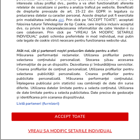
îmbunătățire a situației financiare
interesele si/sau profilul dvs., pentru a va oferi functionalitati aferente
retelelor de socializare si pentru a analiza traficul pe website. Beneficiati
de drepturile prevazute de art. 15-22 din GDPR in legatura cu
prelucrarea datelor cu caracter personal. Aceste drepturi pot fi exercitate
prin modalitatea indicata
aici
. Prin click pe “ACCEPT TOATE”, acceptati
folosirea tuturor Tehnologiilor de tip Cookie, care implica inclusiv acceptul
dvs. cu privire la stocarea/accesarea informatiilor de catre Vendor-ii cu
care colaboram. Prin click pe “VREAU SA MODIFIC SETARILE
INDIVIDUAL” puteti schimba preferintele in mod individual, mai putin
cele legate de cookie strict necesare pentru functionarea website-ului.
Atât noi, cât și partenerii noștri prelucrăm datele pentru a oferi:
Măsurarea performanței reclamelor. Utilizarea profilurilor pentru
selectarea conținutului personalizat. Stocarea și/sau accesarea
informațiilor de pe un dispozitiv. Dezvoltarea și îmbunătățirea serviciilor.
Crearea profilurilor de conținut personalizat. Utilizarea profilurilor pentru
selectarea publicității personalizate. Crearea profilurilor pentru
publicitate personalizată. Măsurarea performanței conținutului.
Înțelegerea publicului prin statistici sau combinații de date din surse
diferite. Utilizarea datelor limitate pentru a selecta conținutul. Utilizarea
Lifestyle
10:11
Lifestyle
de date limitate pentru a selecta publicitatea. Date precise de geolocație
și identificarea prin scanarea dispozitivului.
Țara europeană care vrea să
Ulei de floa
Listă parteneri (furnizori)
interzică bagajele pe scaunele din
proprietăţi, b
tren, chiar și când vagonul este
precauţii
ACCEPT TOATE
gol
VREAU SA MODIFIC SETARILE INDIVIDUAL