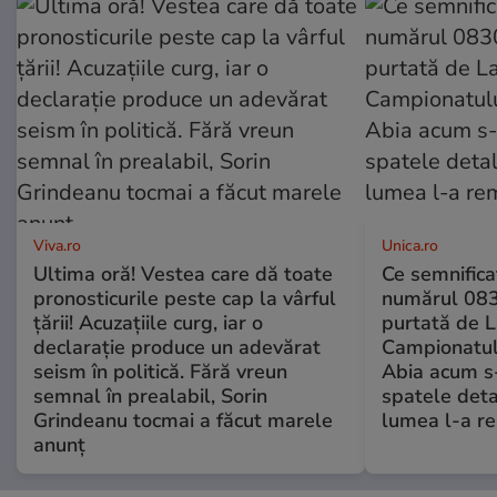
Viva.ro
Unica.ro
Ultima oră! Vestea care dă toate
Ce semnificaț
pronosticurile peste cap la vârful
numărul 083
țării! Acuzațiile curg, iar o
purtată de L
declarație produce un adevărat
Campionatul
seism în politică. Fără vreun
Abia acum s-
semnal în prealabil, Sorin
spatele deta
Grindeanu tocmai a făcut marele
lumea l-a r
anunț