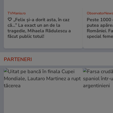
TVMania.ro
ObservatorNews
🤍 „Felix și-a dorit asta, în caz
Peste 1000 
că…” La exact un an de la
putea apărea
tragedie, Mihaela Rădulescu a
României. Fa
făcut public totul!
special feme
PARTENERI