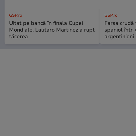
GSP.ro
GSP.ro
Uitat pe bancă în finala Cupei
Farsa crudă 
Mondiale, Lautaro Martinez a rupt
spaniol într-
tăcerea
argentinieni