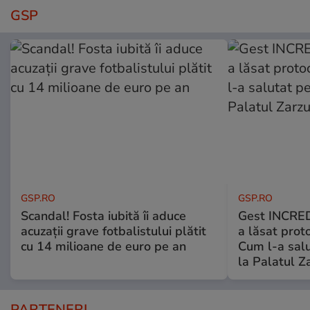
GSP
GSP.RO
GSP.RO
Scandal! Fosta iubită îi aduce
Gest INCRED
acuzații grave fotbalistului plătit
a lăsat prot
cu 14 milioane de euro pe an
Cum l-a salu
la Palatul Z
PARTENERI