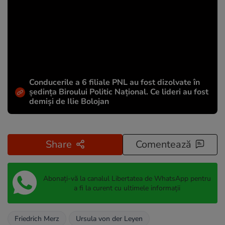
Conducerile a 6 filiale PNL au fost dizolvate în
ședința Biroului Politic Național. Ce lideri au fost
demiși de Ilie Bolojan
Share
Comentează
Abonați-vă la canalul Libertatea de WhatsApp pentru
a fi la curent cu ultimele informații
Friedrich Merz
Ursula von der Leyen