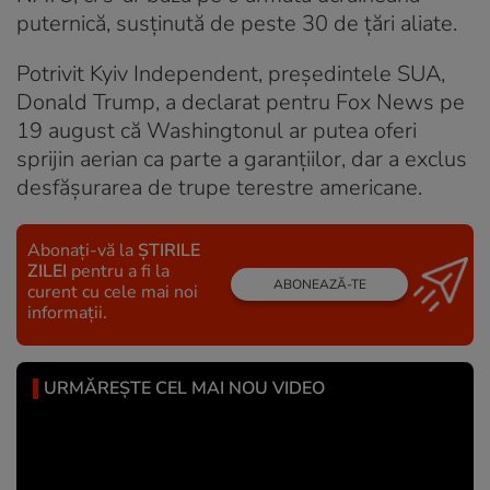
puternică, susținută de peste 30 de țări aliate.
Potrivit Kyiv Independent, președintele SUA,
Donald Trump, a declarat pentru Fox News pe
19 august că Washingtonul ar putea oferi
sprijin aerian ca parte a garanțiilor, dar a exclus
desfășurarea de trupe terestre americane.
Abonați-vă la
ȘTIRILE
ZILEI
pentru a fi la
ABONEAZĂ-TE
curent cu cele mai noi
informații.
URMĂREȘTE CEL MAI NOU VIDEO