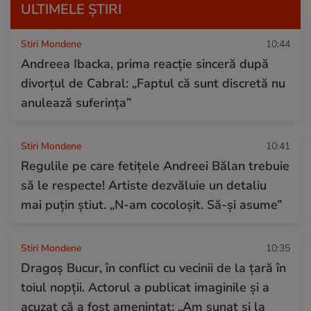
ULTIMELE ȘTIRI
Stiri Mondene
10:44
Andreea Ibacka, prima reacție sinceră după
divorțul de Cabral: „Faptul că sunt discretă nu
anulează suferința”
Stiri Mondene
10:41
Regulile pe care fetițele Andreei Bălan trebuie
să le respecte! Artiste dezvăluie un detaliu
mai puțin știut. „N-am cocoloșit. Să-și asume”
Stiri Mondene
10:35
Dragoș Bucur, în conflict cu vecinii de la țară în
toiul nopții. Actorul a publicat imaginile și a
acuzat că a fost amenințat: „Am sunat și la