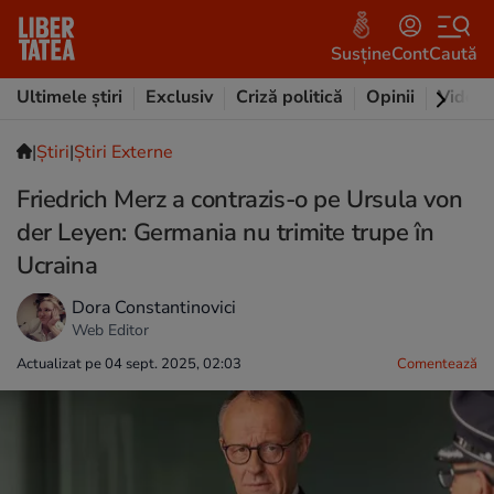
Susține
Cont
Caută
Ultimele știri
Exclusiv
Criză politică
Opinii
Video
|
Ştiri
|
Știri Externe
Friedrich Merz a contrazis-o pe Ursula von
der Leyen: Germania nu trimite trupe în
Ucraina
Dora Constantinovici
Web Editor
Actualizat pe 04 sept. 2025, 02:03
Comentează