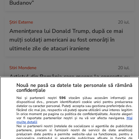
Budanov”
Știri Externe
20 iul.
Amenințarea lui Donald Trump, după ce mai
mulți soldați americani au fost omorâți în
ultimele zile de atacuri iraniene
Stiri Mondene
20 iul.
Artistul din România care merge la concerte cu
elicopterul: „Nu este despre lux, ci despre
Nouă ne pasă ca datele tale personale să rămână
confidențiale
eficiență”
Noi și partenerii noștri
596
stocăm și/sau accesăm informații pe
dispozitivul dvs., precum identificatorii cookie unici pentru prelucrarea
datelor cu caracter personal. Puteți accepta sau gestiona preferințele dvs.
făcând clic mai jos, respectiv vă puteți opune utilizării unui interes legitim
Horoscop
20 iul.
în orice moment pe pagina cu politica de confidențialitate. Aceste alegeri
vor fi raportate partenerilor noștri și nu vă vor afecta navigarea.
Mai
Horoscop 21 iulie 2026. Taurii au șansa de a
multe detalii
Noi si partenerii nostri (retelele de socializare si agentiile de publicitate
descoperi metode noi de economisire sau de
partenere, precum si furnizorii nostri de servicii de date analitice)
prelucram date pentru a permite website-ului sa functioneze, pentru a
personaliza continutul si anunturile publicitare afisate in functie de