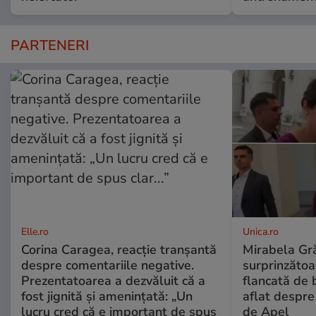
PARTENERI
Elle.ro
Unica.ro
Corina Caragea, reacție tranșantă
Mirabela Gră
despre comentariile negative.
surprinzătoar
Prezentatoarea a dezvăluit că a
flancată de 
fost jignită și amenințată: „Un
aflat despre
lucru cred că e important de spus
de Apel