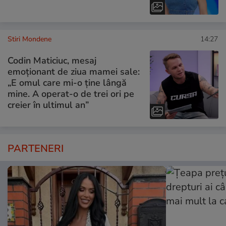
Stiri Mondene
14:27
Codin Maticiuc, mesaj
emoționant de ziua mamei sale:
„E omul care mi-o ține lângă
mine. A operat-o de trei ori pe
creier în ultimul an”
PARTENERI