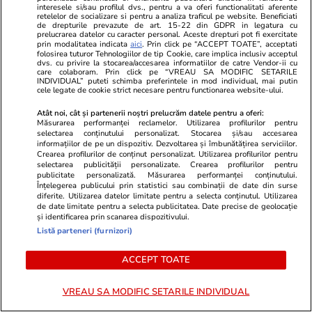
Luna plină din 29 iulie deschide un nou capitol.
interesele si/sau profilul dvs., pentru a va oferi functionalitati aferente
retelelor de socializare si pentru a analiza traficul pe website. Beneficiati
de drepturile prevazute de art. 15-22 din GDPR in legatura cu
Este momentul astral care îți poate schimba
prelucrarea datelor cu caracter personal. Aceste drepturi pot fi exercitate
prin modalitatea indicata
aici
. Prin click pe “ACCEPT TOATE”, acceptati
direcția vieții
folosirea tuturor Tehnologiilor de tip Cookie, care implica inclusiv acceptul
dvs. cu privire la stocarea/accesarea informatiilor de catre Vendor-ii cu
care colaboram. Prin click pe “VREAU SA MODIFIC SETARILE
INDIVIDUAL” puteti schimba preferintele in mod individual, mai putin
cele legate de cookie strict necesare pentru functionarea website-ului.
Atât noi, cât și partenerii noștri prelucrăm datele pentru a oferi:
Măsurarea performanței reclamelor. Utilizarea profilurilor pentru
selectarea conținutului personalizat. Stocarea și/sau accesarea
informațiilor de pe un dispozitiv. Dezvoltarea și îmbunătățirea serviciilor.
Crearea profilurilor de conținut personalizat. Utilizarea profilurilor pentru
selectarea publicității personalizate. Crearea profilurilor pentru
publicitate personalizată. Măsurarea performanței conținutului.
Înțelegerea publicului prin statistici sau combinații de date din surse
diferite. Utilizarea datelor limitate pentru a selecta conținutul. Utilizarea
de date limitate pentru a selecta publicitatea. Date precise de geolocație
și identificarea prin scanarea dispozitivului.
Listă parteneri (furnizori)
Sănătate și Fitness
14:40
Lifestyle
ACCEPT TOATE
Greva din Sănătate pe înțelesul
Electrocasni
tuturor: de ce protestează
refuză să le
VREAU SA MODIFIC SETARILE INDIVIDUAL
sindicatele, ce spune Guvernul și
există piese