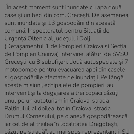
„În acest moment sunt inundate cu apă două
case şi un beci din com. Greceşti. De asemenea,
sunt inundate şi 13 gospodării din această
comună. Inspectoratul pentru Situaţii de
Urgenţă Oltenia al judeţului Dolj
(Detaşamentul 1 de Pompieri Craiova şi Secţia
de Pompieri Craiova) intervine, alături de SVSU
Greceşti, cu 8 subofiţeri, două autospeciale şi 7
motopompe pentru evacuarea apei din casele
şi gospodăriile afectate de inundaţii. Pe lângă
aceste misiuni, echipajele de pompieri, au
intervenit şi la degajarea a trei copaci căzuţi
unul pe un autoturism în Craiova, strada
Paltinului, al doilea, tot în Craiova, strada
Drumul Corneşului, pe o anexă gospodărească,
iar cel de al treilea în localitatea Dragoteşti,
căzut pe stradă”, au mai spus reprezentanţii ISU