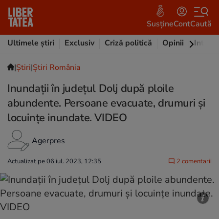
Susține
Cont
Caută
Ultimele știri
Exclusiv
Criză politică
Opinii
Intervi
|
Ştiri
|
Știri România
Inundații în județul Dolj după ploile
abundente. Persoane evacuate, drumuri şi
locuinţe inundate. VIDEO
Agerpres
Actualizat pe 06 iul. 2023, 12:35
2 comentarii