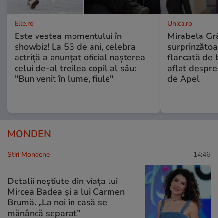
Elle.ro
Unica.ro
Este vestea momentului în
Mirabela Gră
showbiz! La 53 de ani, celebra
surprinzătoar
actriță a anunțat oficial nașterea
flancată de 
celui de-al treilea copil al său:
aflat despre
"Bun venit în lume, fiule"
de Apel
MONDEN
Stiri Mondene
14:46
Detalii neștiute din viața lui
Mircea Badea și a lui Carmen
Brumă. „La noi în casă se
mănâncă separat”