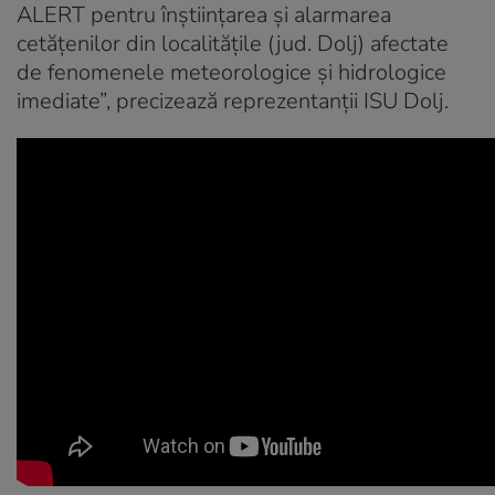
ALERT pentru înştiinţarea şi alarmarea
cetăţenilor din localităţile (jud. Dolj) afectate
de fenomenele meteorologice şi hidrologice
imediate”, precizează reprezentanţii ISU Dolj.