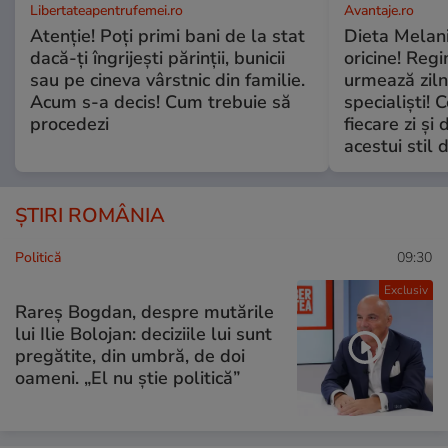
Libertateapentrufemei.ro
Avantaje.ro
Atenție! Poți primi bani de la stat
Dieta Melan
dacă-ți îngrijești părinții, bunicii
oricine! Regi
sau pe cineva vârstnic din familie.
urmează zilni
Acum s-a decis! Cum trebuie să
specialiști! 
procedezi
fiecare zi și 
acestui stil 
ȘTIRI ROMÂNIA
Politică
09:30
Exclusiv
Rareș Bogdan, despre mutările
lui Ilie Bolojan: deciziile lui sunt
pregătite, din umbră, de doi
oameni. „El nu știe politică”