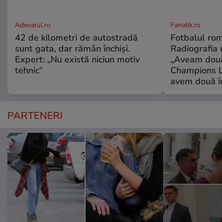
Adevarul.ro
Fanatik.ro
42 de kilometri de autostradă
Fotbalul româ
sunt gata, dar rămân închiși.
Radiografia 
Expert: „Nu există niciun motiv
„Aveam două
tehnic”
Champions 
avem două î
PARTENERI