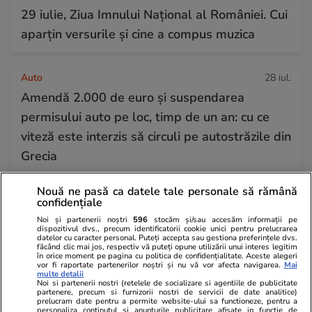
29 iulie, Ziua Imnului Național al României. Cui
aparțin versurile și cine a compus muzica
Auto
28 iul.
Amendă 2.000 de euro și suspendarea
permisului auto pe loc, timp de un an: cu ce
viteză este interzis să circuli pe autostrăzile din
Grecia
Nouă ne pasă ca datele tale personale să rămână
Politică
09:30
confidențiale
Rareș Bogdan, despre mutările lui Ilie Bolojan:
Noi și partenerii noștri
596
stocăm și/sau accesăm informații pe
dispozitivul dvs., precum identificatorii cookie unici pentru prelucrarea
deciziile lui sunt pregătite, din umbră, de doi
datelor cu caracter personal. Puteți accepta sau gestiona preferințele dvs.
făcând clic mai jos, respectiv vă puteți opune utilizării unui interes legitim
oameni. „El nu știe politică”
în orice moment pe pagina cu politica de confidențialitate. Aceste alegeri
vor fi raportate partenerilor noștri și nu vă vor afecta navigarea.
Mai
multe detalii
Noi si partenerii nostri (retelele de socializare si agentiile de publicitate
partenere, precum si furnizorii nostri de servicii de date analitice)
Horoscop
27 iul.
prelucram date pentru a permite website-ului sa functioneze, pentru a
personaliza continutul si anunturile publicitare afisate in functie de