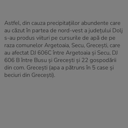
Astfel, din cauza precipitaţiilor abundente care
au căzut în partea de nord-vest a judeţului Dolj
s-au produs viituri pe cursurile de apă de pe
raza comunelor Argetoaia, Secu, Greceşti, care
au afectat DJ 606C între Argetoaia şi Secu, DJ
606 B între Busu şi Greceşti şi 22 gospodării
din com. Greceşti (apa a pătruns în 5 case şi
beciuri din Greceşti).