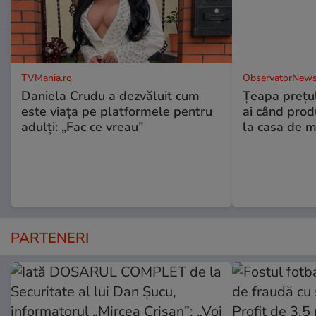
TVMania.ro
ObservatorNews
Daniela Crudu a dezvăluit cum
Țeapa prețulu
este viața pe platformele pentru
ai când prod
adulți: „Fac ce vreau”
la casa de m
PARTENERI