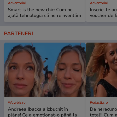
Advertorial
Advertorial
Smart is the new chic: Cum ne
Înscrie-te ac
ajută tehnologia să ne reinventăm
voucher de 5
PARTENERI
Wowbiz.ro
Redactia.ro
Andreea Ibacka a izbucnit în
De nerecunos
plâns! Ce a emoționat-o până la
total!! Cum 