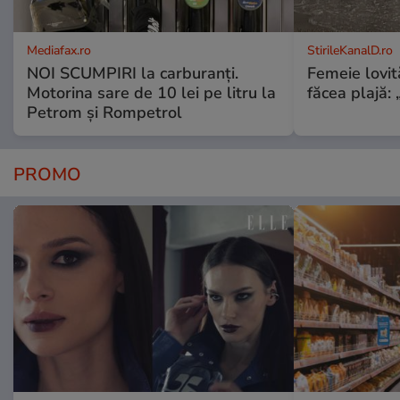
Mediafax.ro
StirileKanalD.ro
NOI SCUMPIRI la carburanți.
Femeie lovit
Motorina sare de 10 lei pe litru la
făcea plajă: „
Petrom și Rompetrol
PROMO