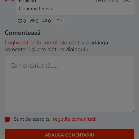
nicoleta1
08.07.2023, 20:57
Doamne fereste
0
0
0
Comentează
Loghează-te în contul tău
pentru a adăuga
comentarii și a te alătura dialogului.
Sunt de acord cu
regulile comunitatii