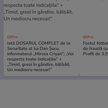
GSP.ro
GSP.ro
Iată DOSARUL COMPLET de la
Fostul fotba
Securitate al lui Dan Șucu,
de fraudă cu 
informatorul „Mircea Crișan”: „Voi
Profit de 3,
respecta toate indicațiile” +
„Timid, greoi în gândire, bâlbâit.
Un mediocru necesar!”