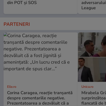
din POT și SOS
adversarulu
League
PARTENERI
Elle.ro
Unica.ro
Corina Caragea, reacție tranșantă
Mirabela Gră
despre comentariile negative.
surprinzătoar
Prezentatoarea a dezvăluit că a
flancată de 