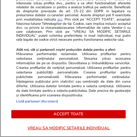
descoperi metode noi de economisire sau de
interesele si/sau profilul dvs., pentru a va oferi functionalitati aferente
retelelor de socializare si pentru a analiza traficul pe website. Beneficiati
îmbunătățire a situației financiare
de drepturile prevazute de art. 15-22 din GDPR in legatura cu
prelucrarea datelor cu caracter personal. Aceste drepturi pot fi exercitate
prin modalitatea indicata
aici
. Prin click pe “ACCEPT TOATE”, acceptati
folosirea tuturor Tehnologiilor de tip Cookie, care implica inclusiv acceptul
dvs. cu privire la stocarea/accesarea informatiilor de catre Vendor-ii cu
Stiri Mondene
17 iul.
care colaboram. Prin click pe “VREAU SA MODIFIC SETARILE
INDIVIDUAL” puteti schimba preferintele in mod individual, mai putin
Data oficială la care începe „Insula iubirii”
cele legate de cookie strict necesare pentru functionarea website-ului.
2026. Antena 1 a făcut anunțul mult așteptat
Atât noi, cât și partenerii noștri prelucrăm datele pentru a oferi:
Măsurarea performanței reclamelor. Utilizarea profilurilor pentru
despre sezonul 10
selectarea conținutului personalizat. Stocarea și/sau accesarea
informațiilor de pe un dispozitiv. Dezvoltarea și îmbunătățirea serviciilor.
Crearea profilurilor de conținut personalizat. Utilizarea profilurilor pentru
selectarea publicității personalizate. Crearea profilurilor pentru
Stiri Mondene
20 iul.
publicitate personalizată. Măsurarea performanței conținutului.
Înțelegerea publicului prin statistici sau combinații de date din surse
Artistul din România care merge la concerte cu
diferite. Utilizarea datelor limitate pentru a selecta conținutul. Utilizarea
de date limitate pentru a selecta publicitatea. Date precise de geolocație
elicopterul: „Nu este despre lux, ci despre
și identificarea prin scanarea dispozitivului.
eficiență”
Listă parteneri (furnizori)
ACCEPT TOATE
Auto
20 iul.
VREAU SA MODIFIC SETARILE INDIVIDUAL
20.000 de comenzi în 7 minute și 46.859 într-o