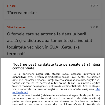
Opinii
06:57
Tăcerea mieilor
Știri Externe
06:50
O femeie care se antrena la dans la bară
acasă și-a distrus apartamentul și a inundat
locuințele vecinilor, în SUA: „Gata, s-a
terminat”
Nouă ne pasă ca datele tale personale să rămână
Citește mai multe
confidențiale
Noi și partenerii noștri
596
stocăm și/sau accesăm informații pe
dispozitivul dvs., precum identificatorii cookie unici pentru prelucrarea
datelor cu caracter personal. Puteți accepta sau gestiona preferințele dvs.
TRENDING
făcând clic mai jos, respectiv vă puteți opune utilizării unui interes legitim
în orice moment pe pagina cu politica de confidențialitate. Aceste alegeri
vor fi raportate partenerilor noștri și nu vă vor afecta navigarea.
Mai
multe detalii
Horoscop
20 iul.
Noi si partenerii nostri (retelele de socializare si agentiile de publicitate
partenere, precum si furnizorii nostri de servicii de date analitice)
Horoscop 21 iulie 2026. Taurii au șansa de a
prelucram date pentru a permite website-ului sa functioneze, pentru a
personaliza continutul si anunturile publicitare afisate in functie de