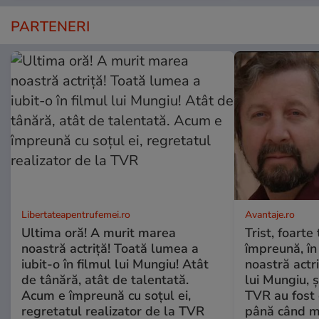
PARTENERI
Libertateapentrufemei.ro
Avantaje.ro
Ultima oră! A murit marea
Trist, foarte
noastră actriță! Toată lumea a
împreună, în
iubit-o în filmul lui Mungiu! Atât
noastră actri
de tânără, atât de talentată.
lui Mungiu, ș
Acum e împreună cu soțul ei,
TVR au fost 
regretatul realizator de la TVR
până când mo