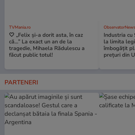
TVMania.ro
ObservatorNews
🤍 „Felix și-a dorit asta, în caz
Industria cu
că…” La exact un an de la
la limita leg
tragedie, Mihaela Rădulescu a
îmbogăţit pl
făcut public totul!
preţuri din 
PARTENERI