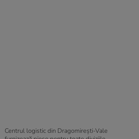
Centrul logistic din Dragomirești-Vale
furnizează piese pentru toate diviziile