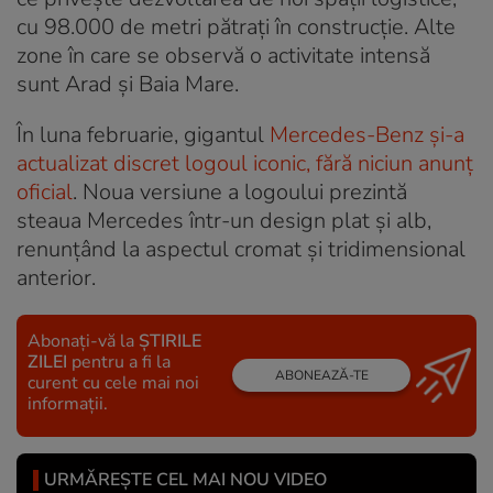
cu 98.000 de metri pătrați în construcție. Alte
zone în care se observă o activitate intensă
sunt Arad și Baia Mare.
În luna februarie, gigantul
Mercedes-Benz și-a
actualizat discret logoul iconic, fără niciun anunț
oficial
. Noua versiune a logoului prezintă
steaua Mercedes într-un design plat și alb,
renunțând la aspectul cromat și tridimensional
anterior.
Abonați-vă la
ȘTIRILE
ZILEI
pentru a fi la
ABONEAZĂ-TE
curent cu cele mai noi
informații.
URMĂREȘTE CEL MAI NOU VIDEO