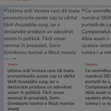
Viva.ro
Unica.ro
Ultima oră! Vestea care dă toate
Ce semnificaț
pronosticurile peste cap la vârful
numărul 083
țării! Acuzațiile curg, iar o
purtată de L
declarație produce un adevărat
Campionatul
seism în politică. Fără vreun
Abia acum s-
semnal în prealabil, Sorin
spatele deta
Grindeanu tocmai a făcut marele
lumea l-a r
anunț