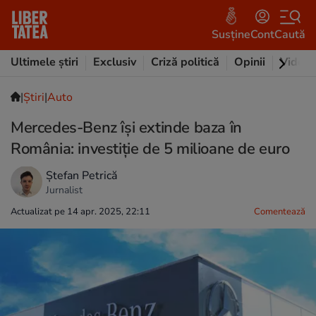
Susține
Cont
Caută
Ultimele știri
Exclusiv
Criză politică
Opinii
Video
|
Ştiri
|
Auto
Mercedes-Benz își extinde baza în
România: investiție de 5 milioane de euro
Ștefan Petrică
Jurnalist
Actualizat pe 14 apr. 2025, 22:11
Comentează