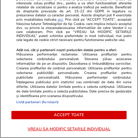
interesele si/sau profilul dvs., pentru a va oferi functionalitati aferente
retelelor de socializare si pentru a analiza traficul pe website. Beneficiati
de drepturile prevazute de art. 15-22 din GDPR in legatura cu
prelucrarea datelor cu caracter personal. Aceste drepturi pot fi exercitate
prin modalitatea indicata
aici
. Prin click pe “ACCEPT TOATE”, acceptati
folosirea tuturor Tehnologiilor de tip Cookie, care implica inclusiv acceptul
dvs. cu privire la stocarea/accesarea informatiilor de catre Vendor-ii cu
Advertorial
Advertorial
care colaboram. Prin click pe “VREAU SA MODIFIC SETARILE
INDIVIDUAL” puteti schimba preferintele in mod individual, mai putin
Smart is the new chic: Cum ne
Înscrie-te ac
cele legate de cookie strict necesare pentru functionarea website-ului.
ajută tehnologia să ne reinventăm
voucher de 5
Atât noi, cât și partenerii noștri prelucrăm datele pentru a oferi:
Măsurarea performanței reclamelor. Utilizarea profilurilor pentru
selectarea conținutului personalizat. Stocarea și/sau accesarea
informațiilor de pe un dispozitiv. Dezvoltarea și îmbunătățirea serviciilor.
PARTENERI
Crearea profilurilor de conținut personalizat. Utilizarea profilurilor pentru
selectarea publicității personalizate. Crearea profilurilor pentru
publicitate personalizată. Măsurarea performanței conținutului.
Înțelegerea publicului prin statistici sau combinații de date din surse
diferite. Utilizarea datelor limitate pentru a selecta conținutul. Utilizarea
de date limitate pentru a selecta publicitatea. Date precise de geolocație
și identificarea prin scanarea dispozitivului.
Listă parteneri (furnizori)
ACCEPT TOATE
VREAU SA MODIFIC SETARILE INDIVIDUAL