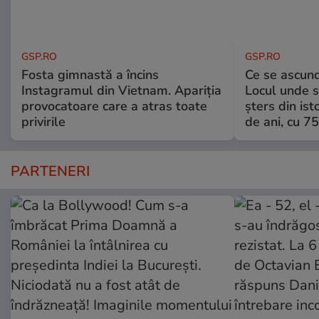
GSP.RO
GSP.RO
Fosta gimnastă a încins
Ce se ascund
Instagramul din Vietnam. Apariția
Locul unde s-
provocatoare care a atras toate
șters din ist
privirile
de ani, cu 7
PARTENERI