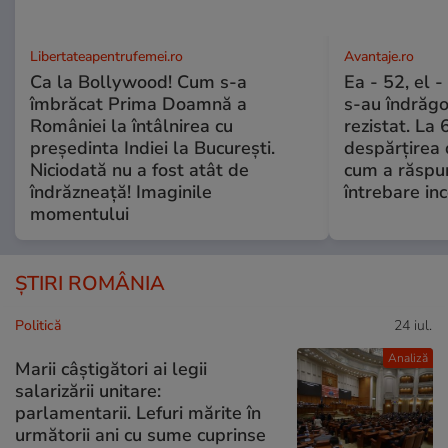
Libertateapentrufemei.ro
Avantaje.ro
Ca la Bollywood! Cum s-a
Ea - 52, el 
îmbrăcat Prima Doamnă a
s-au îndrăgos
României la întâlnirea cu
rezistat. La 
președinta Indiei la București.
despărțirea 
Niciodată nu a fost atât de
cum a răspu
îndrăzneață! Imaginile
întrebare i
momentului
ȘTIRI ROMÂNIA
Politică
24 iul.
Analiză
Marii câștigători ai legii
salarizării unitare:
parlamentarii. Lefuri mărite în
următorii ani cu sume cuprinse