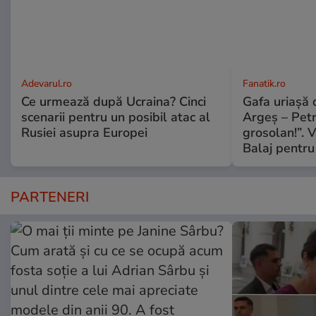
Adevarul.ro
Fanatik.ro
Ce urmează după Ucraina? Cinci
Gafa uriașă d
scenarii pentru un posibil atac al
Argeș – Petr
Rusiei asupra Europei
grosolan!”. V
Balaj pentru
PARTENERI