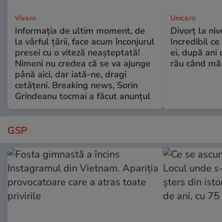
Viva.ro
Unica.ro
Informația de ultim moment, de
Divorț la nive
la vârful țării, face acum înconjurul
Incredibil ce
presei cu o viteză neașteptată!
ei, după ani 
Nimeni nu credea că se va ajunge
rău când mă
până aici, dar iată-ne, dragi
cetățeni. Breaking news, Sorin
Grindeanu tocmai a făcut anunțul
GSP