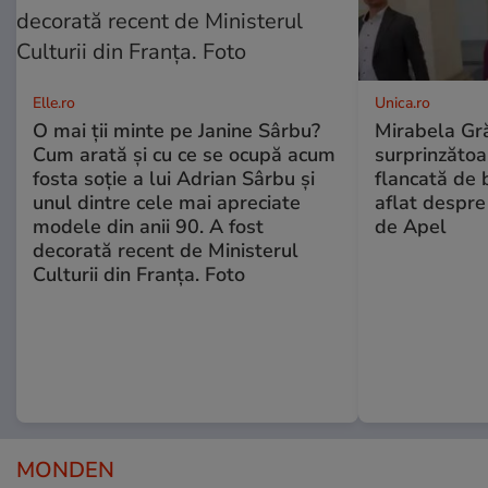
Elle.ro
Unica.ro
O mai ții minte pe Janine Sârbu?
Mirabela Gră
Cum arată și cu ce se ocupă acum
surprinzătoar
fosta soție a lui Adrian Sârbu și
flancată de 
unul dintre cele mai apreciate
aflat despre
modele din anii 90. A fost
de Apel
decorată recent de Ministerul
Culturii din Franța. Foto
MONDEN