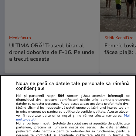
Mediafax.ro
StirileKanalD.ro
ULTIMA ORĂ! Traseul bizar al
Femeie lovit
dronei doborâte de F-16. Pe unde
făcea plajă: „
a trecut aceasta
Nouă ne pasă ca datele tale personale să rămână
PROMO
confidențiale
Noi și partenerii noștri
596
stocăm și/sau accesăm informații pe
dispozitivul dvs., precum identificatorii cookie unici pentru prelucrarea
datelor cu caracter personal. Puteți accepta sau gestiona preferințele dvs.
făcând clic mai jos, respectiv vă puteți opune utilizării unui interes legitim
în orice moment pe pagina cu politica de confidențialitate. Aceste alegeri
vor fi raportate partenerilor noștri și nu vă vor afecta navigarea.
Mai
multe detalii
Noi si partenerii nostri (retelele de socializare si agentiile de publicitate
partenere, precum si furnizorii nostri de servicii de date analitice)
prelucram date pentru a permite website-ului sa functioneze, pentru a
personaliza continutul si anunturile publicitare afisate in functie de