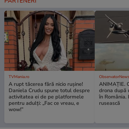
PARTENERI
TVMania.ro
ObservatorNews
A rupt tăcerea fără nicio rușine!
ANIMAŢIE. C
Daniela Crudu spune totul despre
drona după 
activitatea ei de pe platformele
în România. In
pentru adulți: „Fac ce vreau, e
rusească
wow!”