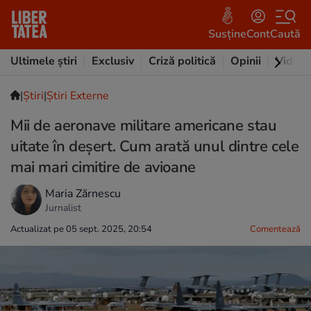
Susține
Cont
Caută
Ultimele știri
Exclusiv
Criză politică
Opinii
Video
|
Ştiri
|
Știri Externe
Mii de aeronave militare americane stau
uitate în deșert. Cum arată unul dintre cele
mai mari cimitire de avioane
Maria Zărnescu
Jurnalist
Actualizat pe 05 sept. 2025, 20:54
Comentează