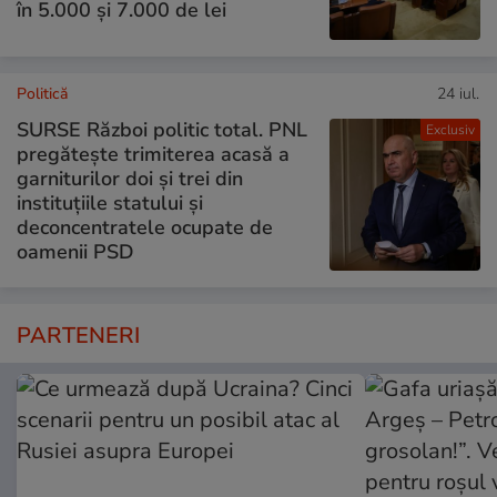
în 5.000 și 7.000 de lei
Politică
24 iul.
SURSE Război politic total. PNL
Exclusiv
pregătește trimiterea acasă a
garniturilor doi și trei din
instituțiile statului și
deconcentratele ocupate de
oamenii PSD
PARTENERI