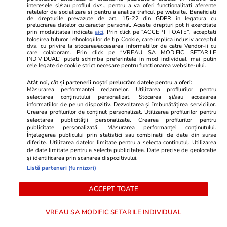
interesele si/sau profilul dvs., pentru a va oferi functionalitati aferente
retelelor de socializare si pentru a analiza traficul pe website. Beneficiati
de drepturile prevazute de art. 15-22 din GDPR in legatura cu
prelucrarea datelor cu caracter personal. Aceste drepturi pot fi exercitate
prin modalitatea indicata
aici
. Prin click pe “ACCEPT TOATE”, acceptati
folosirea tuturor Tehnologiilor de tip Cookie, care implica inclusiv acceptul
dvs. cu privire la stocarea/accesarea informatiilor de catre Vendor-ii cu
care colaboram. Prin click pe “VREAU SA MODIFIC SETARILE
INDIVIDUAL” puteti schimba preferintele in mod individual, mai putin
cele legate de cookie strict necesare pentru functionarea website-ului.
Atât noi, cât și partenerii noștri prelucrăm datele pentru a oferi:
Măsurarea performanței reclamelor. Utilizarea profilurilor pentru
selectarea conținutului personalizat. Stocarea și/sau accesarea
informațiilor de pe un dispozitiv. Dezvoltarea și îmbunătățirea serviciilor.
Vacanțe și Cultură
21 iul.
Vacanțe și Cultu
Crearea profilurilor de conținut personalizat. Utilizarea profilurilor pentru
selectarea publicității personalizate. Crearea profilurilor pentru
Un turist francez i-a enervat pe
Țara din Eur
publicitate personalizată. Măsurarea performanței conținutului.
Înțelegerea publicului prin statistici sau combinații de date din surse
islandezi după ce s-a plimbat cu
recomandă tur
diferite. Utilizarea datelor limitate pentru a selecta conținutul. Utilizarea
de date limitate pentru a selecta publicitatea. Date precise de geolocație
două SUV-uri prin locuri
cazul în care
și identificarea prin scanarea dispozitivului.
nepermise: „Nu ești binevenit aici”
lup: „Uitați-v
Listă parteneri (furnizori)
ACCEPT TOATE
VREAU SA MODIFIC SETARILE INDIVIDUAL
Lifestyle
18 iul.