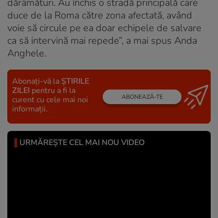
dărâmături. Au închis o stradă principală care
duce de la Roma către zona afectată, având
voie să circule pe ea doar echipele de salvare
ca să intervină mai repede”, a mai spus Anda
Anghele.
Abonați-vă la
ȘTIRILE
ZILEI
pentru a fi la
ABONEAZĂ-TE
curent cu cele mai noi
informații.
URMĂREȘTE CEL MAI NOU VIDEO