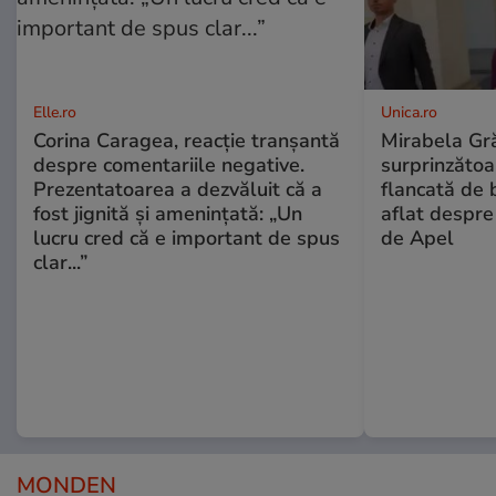
Elle.ro
Unica.ro
Corina Caragea, reacție tranșantă
Mirabela Gră
despre comentariile negative.
surprinzătoar
Prezentatoarea a dezvăluit că a
flancată de 
fost jignită și amenințată: „Un
aflat despre
lucru cred că e important de spus
de Apel
clar...”
MONDEN