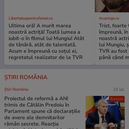
Libertateapentrufemei.ro
Avantaje.ro
Ultima oră! A murit marea
Trist, foarte
noastră actriță! Toată lumea a
împreună, în
iubit-o în filmul lui Mungiu! Atât
noastră actri
de tânără, atât de talentată.
lui Mungiu, ș
Acum e împreună cu soțul ei,
TVR au fost 
regretatul realizator de la TVR
până când mo
ȘTIRI ROMÂNIA
Știri România
21 iul.
Proiectul de reformă a ANI
Exclusiv
trimis de Cătălin Predoiu în
Parlament spune că declarațiile
de avere ale demnitarilor
rămân secrete. Reacția