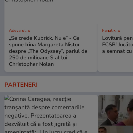
Adevarul.ro
Fanatik.ro
„Se crede Kubrick. Nu e” - Ce
Lovitură pent
spune Irina Margareta Nistor
FCSB! Jucăto
despre „The Odyssey”, pariul de
a semnat cu 
250 de milioane $ al lui
Christopher Nolan
PARTENERI