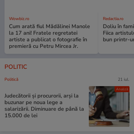
Wowbiz.ro
Redactia.ro
Cum arată fiul Mădălinei Manole
Doliu în fami
la 17 ani! Fratele regretatei
Fiica artistu
artiste a publicat o fotografie în
bun printr-u
premieră cu Petru Mircea Jr.
POLITIC
Politică
21 iul.
Analiză
Judecătorii și procurorii, arși la
buzunar pe noua lege a
salarizării. Diminuare de până la
15.000 de lei