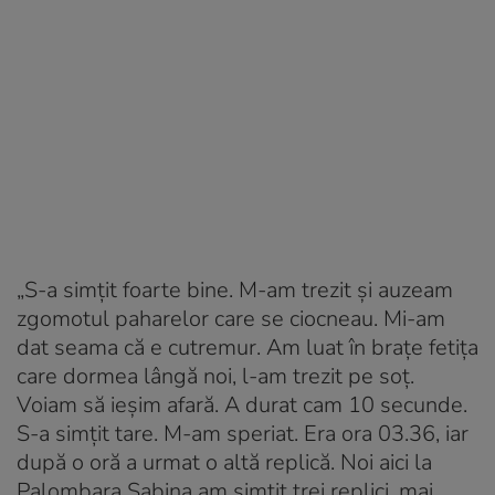
„S-a simțit foarte bine. M-am trezit și auzeam
zgomotul paharelor care se ciocneau. Mi-am
dat seama că e cutremur. Am luat în braţe fetiţa
care dormea lângă noi, l-am trezit pe soţ.
Voiam să ieşim afară. A durat cam 10 secunde.
S-a simţit tare. M-am speriat. Era ora 03.36, iar
după o oră a urmat o altă replică. Noi aici la
Palombara Sabina am simţit trei replici, mai