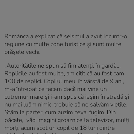
Românca a explicat că seismul a avut loc într-o
regiune cu multe zone turistice și sunt multe
orășele vechi.
„Autorităţile ne spun să fim atenţi, în gardă…
Replicile au fost multe, am citit că au fost cam
100 de replici. Copilul meu, în vârstă de 9 ani,
m-a întrebat ce facem dacă mai vine un
cutremur mare şi i-am spus că ieşim în stradă şi
nu mai luăm nimic, trebuie să ne salvăm vieţile.
Stăm la parter, cum auzim ceva, fugim. Din
păcate, văd imagini groaznice la televizor, mulţi
morţi, acum scot un copil de 18 luni dintre