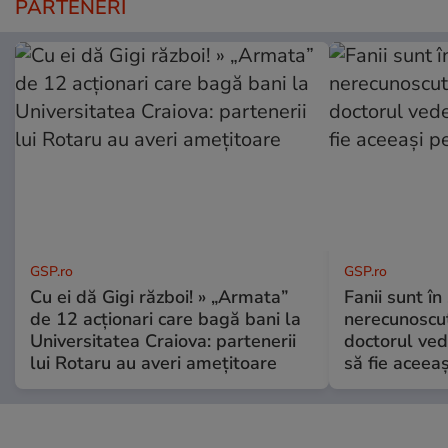
PARTENERI
GSP.ro
GSP.ro
Cu ei dă Gigi război! » „Armata”
Fanii sunt în 
de 12 acționari care bagă bani la
nerecunoscut
Universitatea Craiova: partenerii
doctorul ved
lui Rotaru au averi amețitoare
să fie aceea