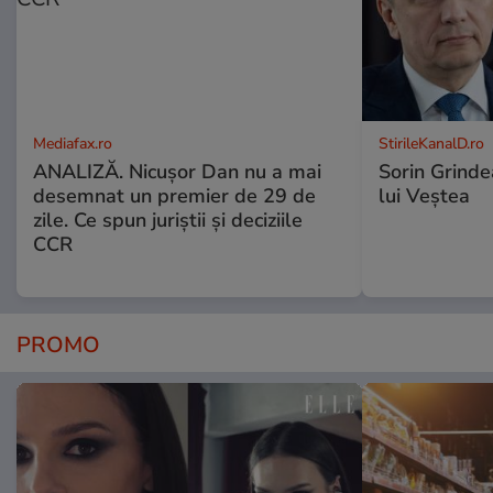
Mediafax.ro
StirileKanalD.ro
ANALIZĂ. Nicușor Dan nu a mai
Sorin Grinde
desemnat un premier de 29 de
lui Veștea
zile. Ce spun juriștii și deciziile
CCR
PROMO