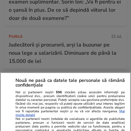
examen suplimentar. Sorin Ion: „Va fi pentru ei
o șansă în plus. De ce să depindă viitorul lor
doar de două examene?”
Politică
21 iul.
Judecătorii și procurorii, arși la buzunar pe
noua lege a salarizării. Diminuare de până la
15.000 de lei
Știri România
21 iul.
Nouă ne pasă ca datele tale personale să rămână
confidențiale
Curtea de Apel București a suspendat
Noi și partenerii noștri
596
stocăm și/sau accesăm informații pe
procedura noii legi a salarizării, pusă în
dispozitivul dvs., precum identificatorii cookie unici pentru prelucrarea
datelor cu caracter personal. Puteți accepta sau gestiona preferințele dvs.
transparență de Ministerul Muncii. Dragoș
făcând clic mai jos, respectiv vă puteți opune utilizării unui interes legitim
în orice moment pe pagina cu politica de confidențialitate. Aceste alegeri
Pîslaru: „Nu produce vreun efect”
vor fi raportate partenerilor noștri și nu vă vor afecta navigarea.
Mai
multe detalii
Noi si partenerii nostri (retelele de socializare si agentiile de publicitate
partenere, precum si furnizorii nostri de servicii de date analitice)
prelucram date pentru a permite website-ului sa functioneze, pentru a
personaliza continutul si anunturile publicitare afisate in functie de