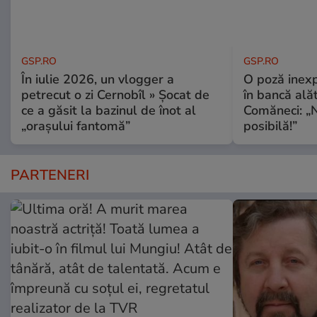
GSP.RO
GSP.RO
În iulie 2026, un vlogger a
O poză inexp
petrecut o zi Cernobîl » Șocat de
în bancă ală
ce a găsit la bazinul de înot al
Comăneci: „N
„orașului fantomă”
posibilă!”
PARTENERI