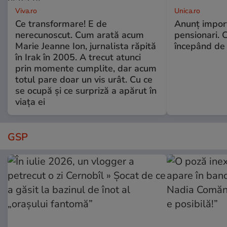
Viva.ro
Unica.ro
Ce transformare! E de
Anunț impor
nerecunoscut. Cum arată acum
pensionari. 
Marie Jeanne Ion, jurnalista răpită
începând de 
în Irak în 2005. A trecut atunci
prin momente cumplite, dar acum
totul pare doar un vis urât. Cu ce
se ocupă și ce surpriză a apărut în
viața ei
GSP