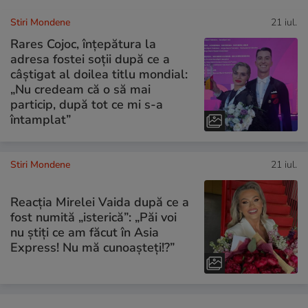
Stiri Mondene
21 iul.
Rares Cojoc, înțepătura la
adresa fostei soții după ce a
câștigat al doilea titlu mondial:
„Nu credeam că o să mai
particip, după tot ce mi s-a
întamplat”
Stiri Mondene
21 iul.
Reacția Mirelei Vaida după ce a
fost numită „isterică”: „Păi voi
nu știți ce am făcut în Asia
Express! Nu mă cunoașteți!?”