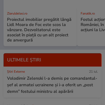
ZiaruldeIasi.ro
Fanatik.ro
Proiectul imobiliar pregătit lângă
Fostul acțio
Lidl Moara de Foc este scos la
României, în
vânzare. Dezvoltatorul este
acțiuni la Li
asociat în piață cu un alt proiect
de anvergură
ULTIMELE ȘTIRI
Știri Externe
21 iul.
Volodimir Zelenski l-a demis pe comandantul-
șef al armatei ucrainene și i-a oferit un „post
demn” fostului ministru al apărării