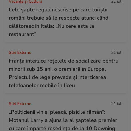
Vacanțe și Cultură
21 iul.
Cele șapte reguli nescrise pe care turiștii
români trebuie să le respecte atunci când
călătoresc în Italia: „Nu cere asta la
restaurant”
Știri Externe
21 iul.
Franța interzice rețelele de socializare pentru
minorii sub 15 ani, o premieră în Europa.
Proiectul de lege prevede şi interzicerea
telefoanelor mobile în liceu
Știri Externe
21 iul.
„Politicienii vin și pleacă, pisicile rămân”:
Motanul Larry a ajuns la al șaptelea premier
cu care împarte reședința de la 10 Downing