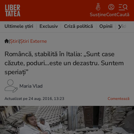
Susține
Cont
Caută
Ultimele știri
Exclusiv
Criză politică
Opinii
Video
|
Ştiri
|
Știri Externe
Româncă, stabilită în Italia: „Sunt case
căzute, poduri…este un dezastru. Suntem
speriaţi”
Maria Vlad
Actualizat pe 24 aug. 2016, 13:23
Comentează