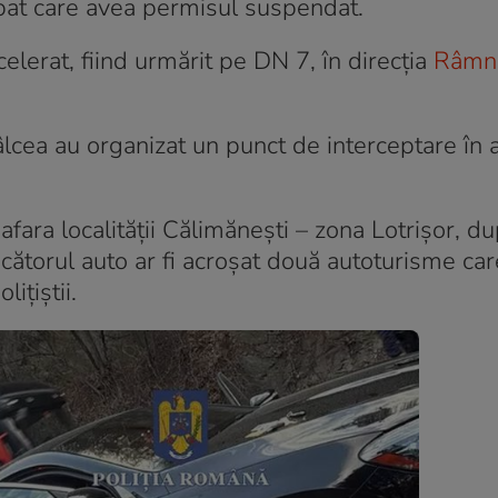
bat care avea permisul suspendat.
celerat, fiind urmărit pe DN 7, în direcția
Râmn
 Vâlcea au organizat un punct de interceptare în 
afara localității Călimănești – zona Lotrișor, d
ucătorul auto ar fi acroșat două autoturisme car
ițiștii.