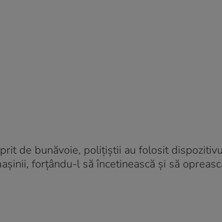
it de bunăvoie, polițiștii au folosit dispozitiv
șinii, forțându-l să încetinească și să opreas