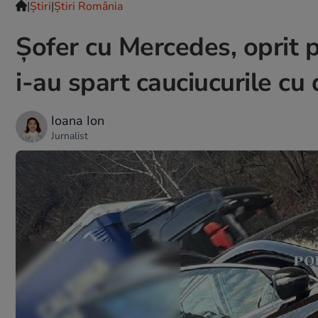
|
Ştiri
|
Știri România
Șofer cu Mercedes, oprit p
i-au spart cauciucurile cu 
Ioana Ion
Jurnalist