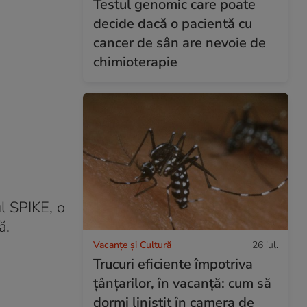
Testul genomic care poate
decide dacă o pacientă cu
cancer de sân are nevoie de
chimioterapie
ul SPIKE, o
că.
Vacanțe și Cultură
26 iul.
Trucuri eficiente împotriva
țânțarilor, în vacanță: cum să
dormi liniștit în camera de