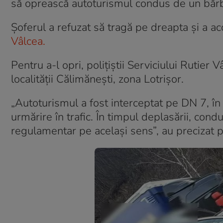
să oprească autoturismul condus de un băr
Șoferul a refuzat să tragă pe dreapta și a ac
Vâlcea.
Pentru a-l opri, polițiștii Serviciului Rutier
localității Călimănești, zona Lotrișor.
„Autoturismul a fost interceptat pe DN 7, în 
urmărire în trafic. În timpul deplasării, cond
regulamentar pe același sens”, au precizat pol