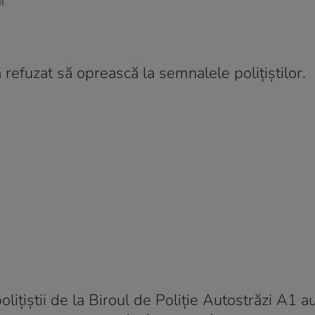
i
efuzat să oprească la semnalele polițiștilor.
lițiștii de la Biroul de Poliție Autostrăzi A1 a