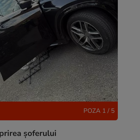
POZA
1 / 5
prirea șoferului