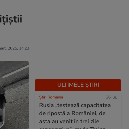
iștii
mart. 2025, 14:23
ULTIMELE ȘTIRI
Știri România
26 iul.
Rusia „testează capacitatea
de ripostă a României, de
asta au venit în trei zile