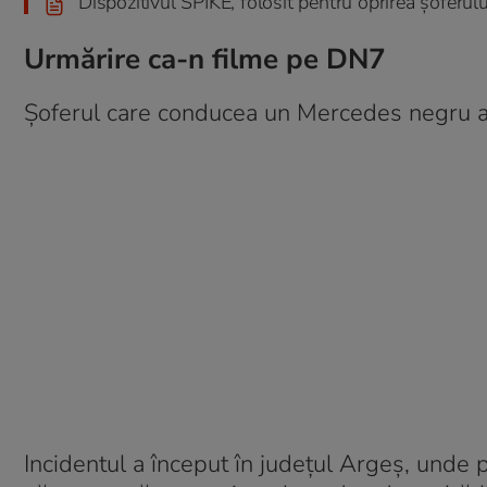
Dispozitivul SPIKE, folosit pentru oprirea șoferulu
Urmărire ca-n filme pe DN7
Șoferul care conducea un Mercedes negru a r
Incidentul a început în județul Argeș, unde po