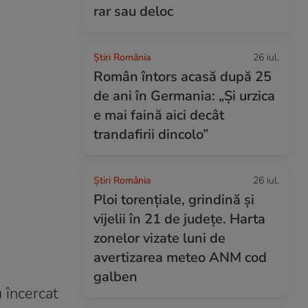
rar sau deloc
Știri România
26 iul.
Român întors acasă după 25
de ani în Germania: „Și urzica
e mai faină aici decât
trandafirii dincolo”
Știri România
26 iul.
Ploi torențiale, grindină și
vijelii în 21 de județe. Harta
zonelor vizate luni de
avertizarea meteo ANM cod
galben
u încercat