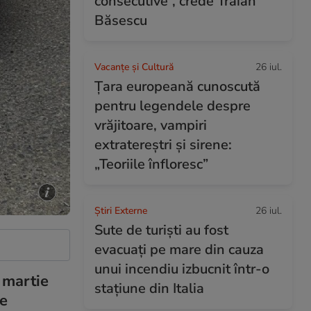
consecutive”, crede Traian
Băsescu
Vacanțe și Cultură
26 iul.
Țara europeană cunoscută
pentru legendele despre
vrăjitoare, vampiri
extratereștri și sirene:
„Teoriile înfloresc”
Știri Externe
26 iul.
Sute de turiști au fost
evacuați pe mare din cauza
unui incendiu izbucnit într-o
 martie
stațiune din Italia
de