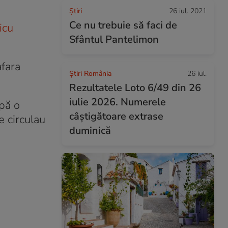
Ştiri
26 iul. 2021
Ce nu trebuie să faci de
icu
Sfântul Pantelimon
afara
Știri România
26 iul.
Rezultatele Loto 6/49 din 26
iulie 2026. Numerele
upă o
câștigătoare extrase
e circulau
duminică