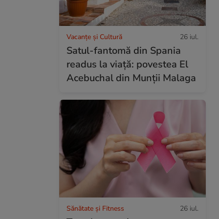
Vacanțe și Cultură
26 iul.
Satul-fantomă din Spania
readus la viață: povestea El
Acebuchal din Munții Malaga
Sănătate și Fitness
26 iul.