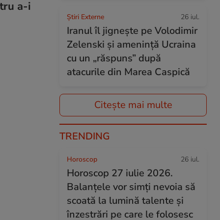
tru a-i
Știri Externe
26 iul.
Iranul îl jignește pe Volodimir
Zelenski și amenință Ucraina
cu un „răspuns” după
atacurile din Marea Caspică
Citește mai multe
TRENDING
Horoscop
26 iul.
Horoscop 27 iulie 2026.
Balanțele vor simți nevoia să
scoată la lumină talente și
înzestrări pe care le folosesc