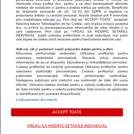
Program TV
Calculator sarcina
Imoradar24
interesele si/sau profilul dvs., pentru a va oferi functionalitati aferente
retelelor de socializare si pentru a analiza traficul pe website. Beneficiati
Avantaje
Ajută Copiii
Colecții Libertatea
de drepturile prevazute de art. 15-22 din GDPR in legatura cu
prelucrarea datelor cu caracter personal. Aceste drepturi pot fi exercitate
prin modalitatea indicata
aici
. Prin click pe “ACCEPT TOATE”, acceptati
Pariază responsabil! Decizia ONJN nr. 821/25.09.2025.
folosirea tuturor Tehnologiilor de tip Cookie, care implica inclusiv acceptul
dvs. cu privire la stocarea/accesarea informatiilor de catre Vendor-ii cu
Jocurile de noroc sunt interzise minorilor.
care colaboram. Prin click pe “VREAU SA MODIFIC SETARILE
INDIVIDUAL” puteti schimba preferintele in mod individual, mai putin
cele legate de cookie strict necesare pentru functionarea website-ului.
© 2026 Ringier Romania. Toate drepturile rezervate
Atât noi, cât și partenerii noștri prelucrăm datele pentru a oferi:
Măsurarea performanței reclamelor. Utilizarea profilurilor pentru
selectarea conținutului personalizat. Stocarea și/sau accesarea
informațiilor de pe un dispozitiv. Dezvoltarea și îmbunătățirea serviciilor.
Crearea profilurilor de conținut personalizat. Utilizarea profilurilor pentru
Actualizare preferințe cookies
selectarea publicității personalizate. Crearea profilurilor pentru
publicitate personalizată. Măsurarea performanței conținutului.
Înțelegerea publicului prin statistici sau combinații de date din surse
diferite. Utilizarea datelor limitate pentru a selecta conținutul. Utilizarea
de date limitate pentru a selecta publicitatea. Date precise de geolocație
și identificarea prin scanarea dispozitivului.
Listă parteneri (furnizori)
ACCEPT TOATE
VREAU SA MODIFIC SETARILE INDIVIDUAL