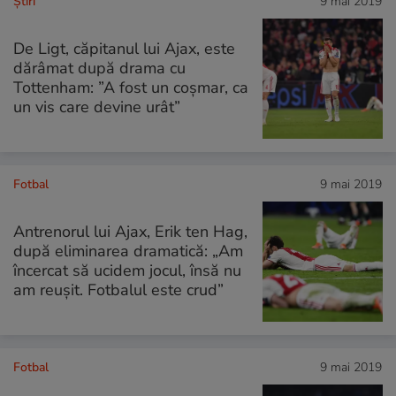
Ştiri
9 mai 2019
De Ligt, căpitanul lui Ajax, este
dărâmat după drama cu
Tottenham: ”A fost un coşmar, ca
un vis care devine urât”
Fotbal
9 mai 2019
Antrenorul lui Ajax, Erik ten Hag,
după eliminarea dramatică: „Am
încercat să ucidem jocul, însă nu
am reuşit. Fotbalul este crud”
Fotbal
9 mai 2019