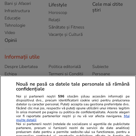
Bani și Afaceri
Cele mai citite
Lifestyle
știri
Infrastructura
Horoscop
Educație
Relații
Tehnologie
Sănătate și Fitness
Video
Vacanțe și Cultură
Opinii
Informații utile
Despre Libertatea
Politica editorială
Subiecte
Echipa
Termeni și Conditii
Persoane
Publicitate
Abonamente
Sitemap
Nouă ne pasă ca datele tale personale să rămână
confidențiale
Politica de
Autori
confidențialitate
Noi și partenerii noștri
596
stocăm și/sau accesăm informații pe
dispozitivul dvs., precum identificatorii cookie unici pentru prelucrarea
datelor cu caracter personal. Puteți accepta sau gestiona preferințele dvs.
Ringier România
făcând clic mai jos, respectiv vă puteți opune utilizării unui interes legitim
în orice moment pe pagina cu politica de confidențialitate. Aceste alegeri
vor fi raportate partenerilor noștri și nu vă vor afecta navigarea.
Mai
Libertatea pentru
ELLE
Locuri de muncă
multe detalii
femei
Noi si partenerii nostri (retelele de socializare si agentiile de publicitate
Gazeta Sporturilor
Imobiliare.ro
partenere, precum si furnizorii nostri de servicii de date analitice)
Unica.ro
prelucram date pentru a permite website-ului sa functioneze, pentru a
Stiri mondene
Jobradar24
personaliza continutul si anunturile publicitare afisate in functie de