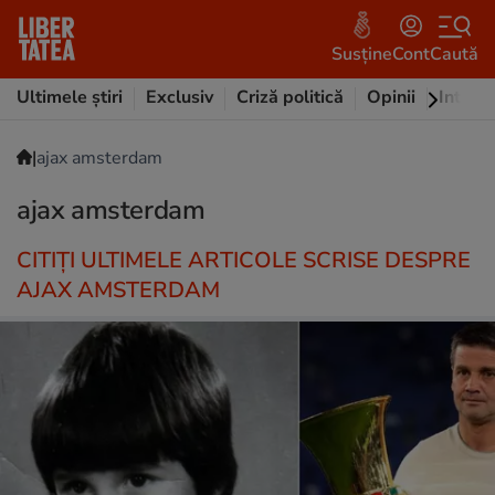
Susține
Cont
Caută
Ultimele știri
Exclusiv
Criză politică
Opinii
Intervi
|
ajax amsterdam
ajax amsterdam
CITIȚI ULTIMELE ARTICOLE SCRISE DESPRE
AJAX AMSTERDAM