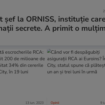
2
 șef la ORNISS, instituție car
mații secrete. A primit o mulți
13 iun. 2023
Opinii
9 i