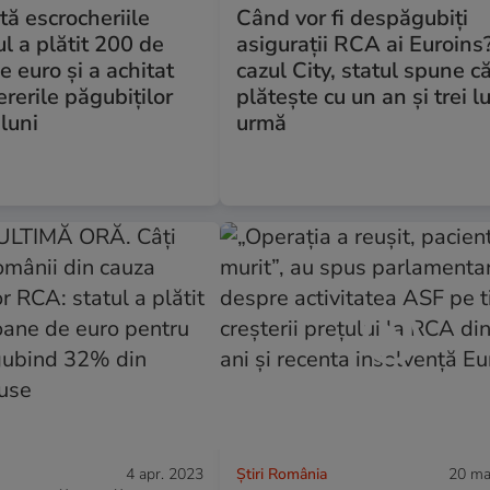
tă escrocheriile
Când vor fi despăgubiți
l a plătit 200 de
asigurații RCA ai Euroins?
e euro și a achitat
cazul City, statul spune c
rerile păgubiților
plătește cu un an și trei lu
 luni
urmă
4 apr. 2023
Știri România
20 ma