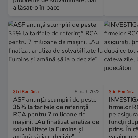
probleme de solvabilitate, dar
a lăsat-o în pace
Știri România
8 mart. 2023
Știri România
ASF anunță scumpiri de peste
INVESTIGAȚ
35% la tarifele de referință
firmelor R
RCA pentru 7 milioane de
pe asiguraț
mașini. „Au finalizat analiza de
funcții du
solvabilitate la Euroins și
prins. În c
amână să ia o decizie”
va ajunge 