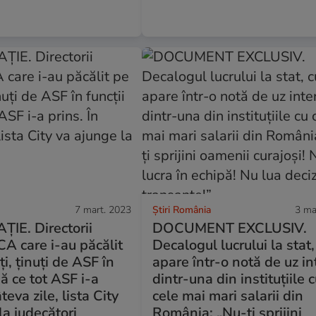
7 mart. 2023
Știri România
3 ma
IE. Directorii
DOCUMENT EXCLUSIV.
CA care i-au păcălit
Decalogul lucrului la stat
i, ținuți de ASF în
apare într-o notă de uz in
pă ce tot ASF i-a
dintr-una din instituțiile 
âteva zile, lista City
cele mai mari salarii din
la judecători
România: „Nu-ți sprijini