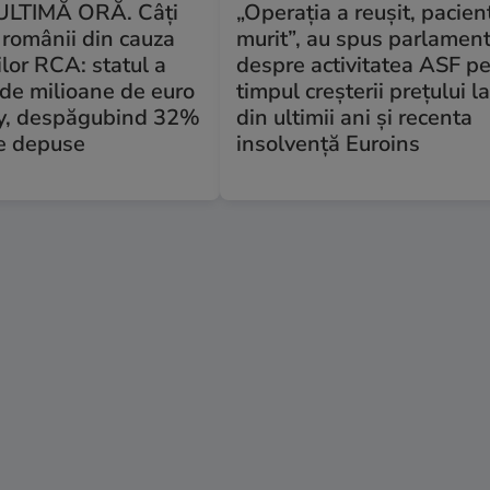
ULTIMĂ ORĂ. Câți
„Operația a reușit, pacien
 românii din cauza
murit”, au spus parlament
ilor RCA: statul a
despre activitatea ASF p
 de milioane de euro
timpul creșterii prețului 
ty, despăgubind 32%
din ultimii ani și recenta
le depuse
insolvență Euroins