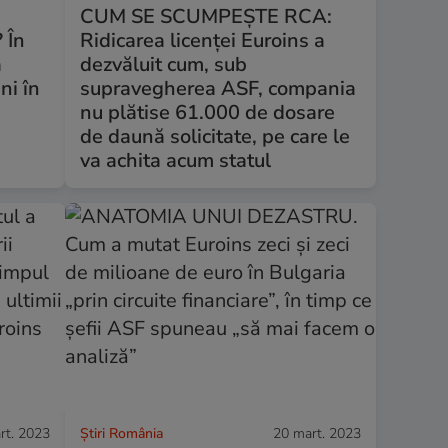
CUM SE SCUMPEȘTE RCA:
 În
Ridicarea licenței Euroins a
ă
dezvăluit cum, sub
ni în
supravegherea ASF, compania
nu plătise 61.000 de dosare
de daună solicitate, pe care le
va achita acum statul
rt. 2023
Știri România
20 mart. 2023