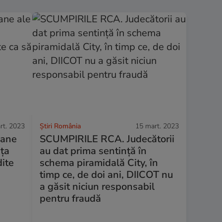
rt. 2023
Știri România
15 mart. 2023
mane
SCUMPIRILE RCA. Judecătorii
ața
au dat prima sentință în
dite
schema piramidală City, în
timp ce, de doi ani, DIICOT nu
a găsit niciun responsabil
pentru fraudă