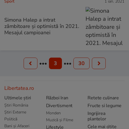
Sport
1 ian. 2021
Simona Halep a intrat
zâmbitoare și optimistă în 2021.
Mesajul campioanei
•••
3
•••
30
Libertatea.ro
Ultimele știri
Război Iran
Retete culinare
Știri România
Divertisment
Fructe si legume
Știri Externe
Monden
Ingrijirea
plantelor
Politică
Muzică și Filme
Bani și Afaceri
Cele mai citite
Lifestyle