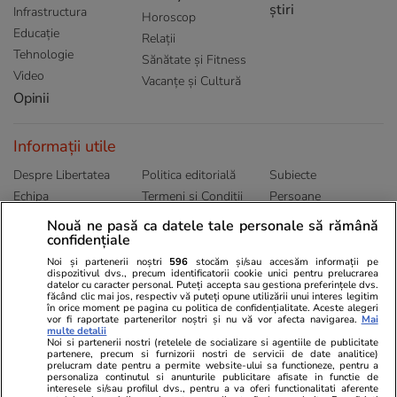
știri
Infrastructura
Horoscop
Educație
Relații
Tehnologie
Sănătate și Fitness
Video
Vacanțe și Cultură
Opinii
Informații utile
Despre Libertatea
Politica editorială
Subiecte
Echipa
Termeni și Conditii
Persoane
Publicitate
Abonamente
Sitemap
Nouă ne pasă ca datele tale personale să rămână
confidențiale
Politica de
Autori
confidențialitate
Noi și partenerii noștri
596
stocăm și/sau accesăm informații pe
dispozitivul dvs., precum identificatorii cookie unici pentru prelucrarea
datelor cu caracter personal. Puteți accepta sau gestiona preferințele dvs.
Ringier România
făcând clic mai jos, respectiv vă puteți opune utilizării unui interes legitim
în orice moment pe pagina cu politica de confidențialitate. Aceste alegeri
vor fi raportate partenerilor noștri și nu vă vor afecta navigarea.
Mai
Libertatea pentru
ELLE
Locuri de muncă
multe detalii
femei
Noi si partenerii nostri (retelele de socializare si agentiile de publicitate
Gazeta Sporturilor
Imobiliare.ro
partenere, precum si furnizorii nostri de servicii de date analitice)
Unica.ro
prelucram date pentru a permite website-ului sa functioneze, pentru a
Stiri mondene
Jobradar24
personaliza continutul si anunturile publicitare afisate in functie de
Program TV
Calculator sarcina
Imoradar24
interesele si/sau profilul dvs., pentru a va oferi functionalitati aferente