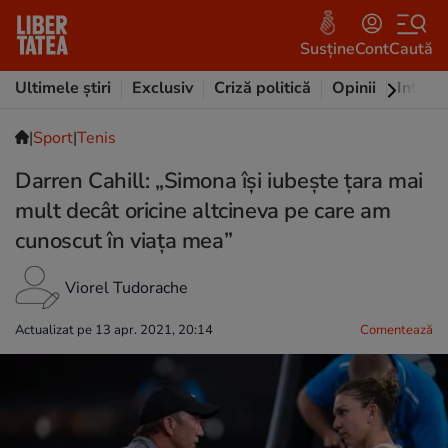
Susține
Cont
Caută
Ultimele știri
Exclusiv
Criză politică
Opinii
Intervi
|
Sport
|
Tenis
Darren Cahill: „Simona îşi iubeşte ţara mai
mult decât oricine altcineva pe care am
cunoscut în viaţa mea”
Viorel Tudorache
Actualizat pe 13 apr. 2021, 20:14
Comentează