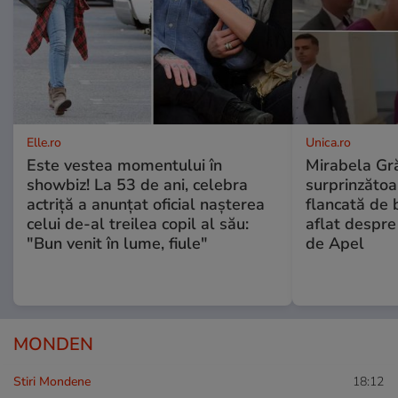
Elle.ro
Unica.ro
Este vestea momentului în
Mirabela Gră
showbiz! La 53 de ani, celebra
surprinzătoar
actriță a anunțat oficial nașterea
flancată de 
celui de-al treilea copil al său:
aflat despre
"Bun venit în lume, fiule"
de Apel
MONDEN
Stiri Mondene
18:12