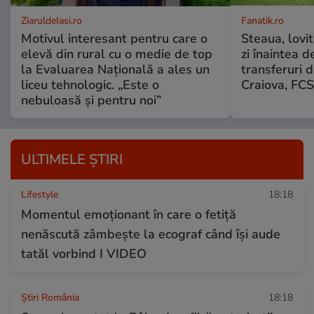
ZiaruldeIasi.ro
Fanatik.ro
Motivul interesant pentru care o
Steaua, lovit
elevă din rural cu o medie de top
zi înaintea d
la Evaluarea Națională a ales un
transferuri d
liceu tehnologic. „Este o
Craiova, FCS
nebuloasă și pentru noi”
ULTIMELE ȘTIRI
Lifestyle
18:18
Momentul emoționant în care o fetiță
nenăscută zâmbește la ecograf când își aude
tatăl vorbind I VIDEO
Știri România
18:18