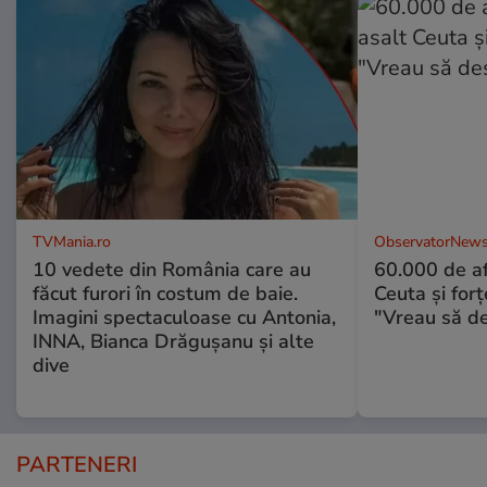
TVMania.ro
ObservatorNews
10 vedete din România care au
60.000 de af
făcut furori în costum de baie.
Ceuta şi forţ
Imagini spectaculoase cu Antonia,
"Vreau să d
INNA, Bianca Drăgușanu și alte
dive
PARTENERI