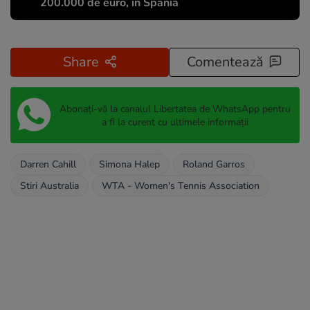
200.000 de euro, în Spania
Share
Comentează
Abonați-vă la canalul Libertatea de WhatsApp pentru
a fi la curent cu ultimele informații
Darren Cahill
Simona Halep
Roland Garros
Stiri Australia
WTA - Women's Tennis Association