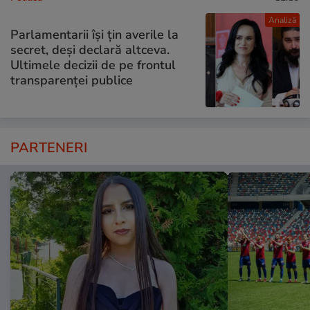
Analiză
Parlamentarii își țin averile la
secret, deși declară altceva.
Ultimele decizii de pe frontul
transparenței publice
PARTENERI