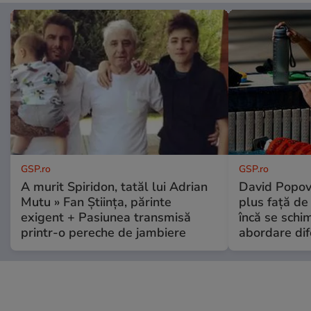
GSP.ro
GSP.ro
A murit Spiridon, tatăl lui Adrian
David Popovi
Mutu » Fan Știința, părinte
plus față de
exigent + Pasiunea transmisă
încă se schi
printr-o pereche de jambiere
abordare dif