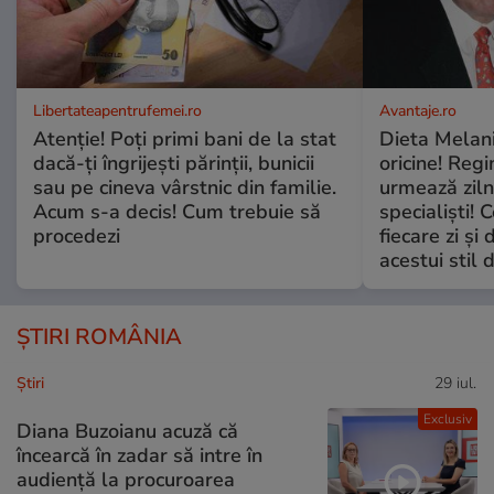
Libertateapentrufemei.ro
Avantaje.ro
Atenție! Poți primi bani de la stat
Dieta Melan
dacă-ți îngrijești părinții, bunicii
oricine! Regi
sau pe cineva vârstnic din familie.
urmează zilni
Acum s-a decis! Cum trebuie să
specialiști! 
procedezi
fiecare zi și 
acestui stil 
ȘTIRI ROMÂNIA
Ştiri
29 iul.
Exclusiv
Diana Buzoianu acuză că
încearcă în zadar să intre în
audiență la procuroarea