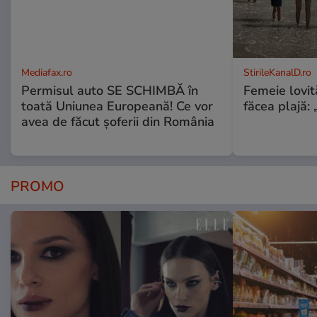
Mediafax.ro
StirileKanalD.ro
Permisul auto SE SCHIMBĂ în
Femeie lovit
toată Uniunea Europeană! Ce vor
făcea plajă: „
avea de făcut șoferii din România
PROMO