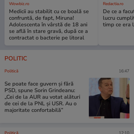
Wowbiz.ro
Redactia.ro
Medicii au stabilit cu ce boală se
De ce a fac
confruntă, de fapt, Miruna!
lucru cumplit
Adolescenta în vârstă de 18 ani
timp ce era 
se află în stare gravă, după ce a
contractat o bacterie pe litoral
POLITIC
Politică
16:47
Se poate face guvern și fără
PSD, spune Sorin Grindeanu:
„Cei de la AUR au votat alături
de cei de la PNL şi USR. Au o
majoritate confortabilă”
Politică
12:10