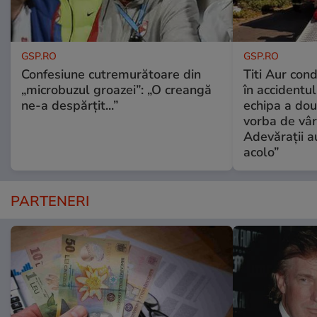
GSP.RO
GSP.RO
Confesiune cutremurătoare din
Titi Aur con
„microbuzul groazei”: „O creangă
în accidentul
ne-a despărțit...”
echipa a dou
vorba de vâr
Adevărații a
acolo”
PARTENERI