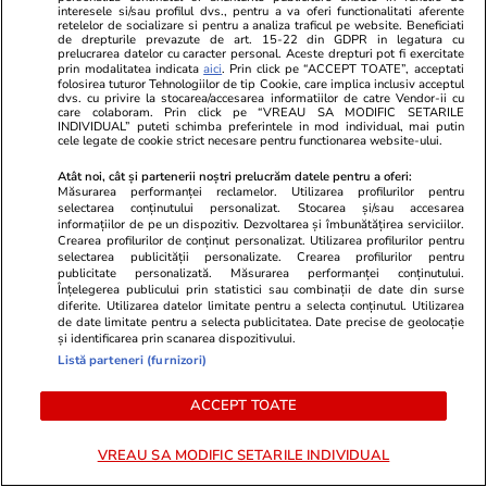
interesele si/sau profilul dvs., pentru a va oferi functionalitati aferente
retelelor de socializare si pentru a analiza traficul pe website. Beneficiati
de drepturile prevazute de art. 15-22 din GDPR in legatura cu
prelucrarea datelor cu caracter personal. Aceste drepturi pot fi exercitate
prin modalitatea indicata
aici
. Prin click pe “ACCEPT TOATE”, acceptati
Tehnologie
13 iul.
folosirea tuturor Tehnologiilor de tip Cookie, care implica inclusiv acceptul
dvs. cu privire la stocarea/accesarea informatiilor de catre Vendor-ii cu
care colaboram. Prin click pe “VREAU SA MODIFIC SETARILE
INDIVIDUAL” puteti schimba preferintele in mod individual, mai putin
cele legate de cookie strict necesare pentru functionarea website-ului.
De ce nu mai răcește aerul
Atât noi, cât și partenerii noștri prelucrăm datele pentru a oferi:
condiționat – greșeli frecvente
Măsurarea performanței reclamelor. Utilizarea profilurilor pentru
selectarea conținutului personalizat. Stocarea și/sau accesarea
informațiilor de pe un dispozitiv. Dezvoltarea și îmbunătățirea serviciilor.
Crearea profilurilor de conținut personalizat. Utilizarea profilurilor pentru
selectarea publicității personalizate. Crearea profilurilor pentru
publicitate personalizată. Măsurarea performanței conținutului.
Înțelegerea publicului prin statistici sau combinații de date din surse
diferite. Utilizarea datelor limitate pentru a selecta conținutul. Utilizarea
Auto
15 iul.
de date limitate pentru a selecta publicitatea. Date precise de geolocație
și identificarea prin scanarea dispozitivului.
Listă parteneri (furnizori)
Ce trebuie să conţină în 2026
ACCEPT TOATE
kitul de siguranţă auto
VREAU SA MODIFIC SETARILE INDIVIDUAL