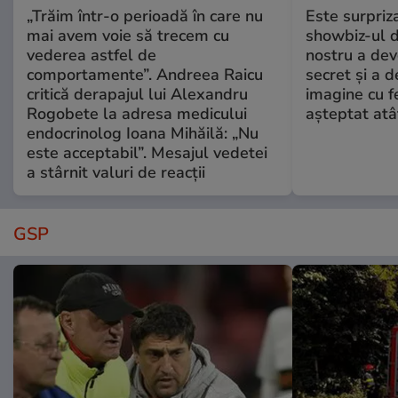
„Trăim într-o perioadă în care nu
Este surpriz
mai avem voie să trecem cu
showbiz-ul d
vederea astfel de
nostru a dev
comportamente”. Andreea Raicu
secret și a d
critică derapajul lui Alexandru
imagine cu fe
Rogobete la adresa medicului
așteptat atât
endocrinolog Ioana Mihăilă: „Nu
este acceptabil”. Mesajul vedetei
a stârnit valuri de reacții
GSP