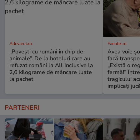
Adevarul.ro
Fanatik.ro
„Povești cu români în chip de
Avea voie șo
animale”. De la hoteluri care au
facă transpo
refuzat români la All Inclusive la
„Există o r
2,6 kilograme de mâncare luate
fermă!” Între
la pachet
tragicului ac
implicați juc
PARTENERI