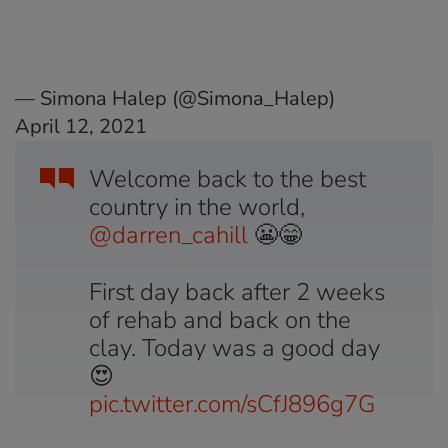
— Simona Halep (@Simona_Halep)
April 12, 2021
Welcome back to the best
country in the world,
@darren_cahill
😬😁
First day back after 2 weeks
of rehab and back on the
clay. Today was a good day
😍
pic.twitter.com/sCfJ896g7G