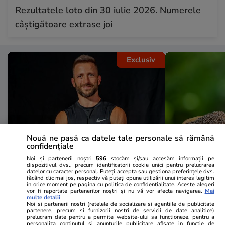
Rezultatele loto din 30 iulie 2026. Numerele
câștigătoare extrase joi
Exclusiv
Nouă ne pasă ca datele tale personale să rămână
confidențiale
Noi și partenerii noștri
596
stocăm și/sau accesăm informații pe
dispozitivul dvs., precum identificatorii cookie unici pentru prelucrarea
Sănătate și Fitness
16:39
Lifestyle
datelor cu caracter personal. Puteți accepta sau gestiona preferințele dvs.
făcând clic mai jos, respectiv vă puteți opune utilizării unui interes legitim
Sfaturi de nutriție de la Răzvan
Ulei de peril
în orice moment pe pagina cu politica de confidențialitate. Aceste alegeri
vor fi raportate partenerilor noștri și nu vă vor afecta navigarea.
Mai
Șindelaru, campion la fitness și
beneficii are
multe detalii
Noi si partenerii nostri (retelele de socializare si agentiile de publicitate
culturism: „Amânarea devine o
partenere, precum si furnizorii nostri de servicii de date analitice)
prelucram date pentru a permite website-ului sa functioneze, pentru a
formă de autoamăgire”
personaliza continutul si anunturile publicitare afisate in functie de