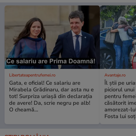
Libertateapentrufemei.ro
Avantaje.ro
Gata, e oficial! Ce salariu are
Îl știi pe ur
Mirabela Grădinaru, dar asta nu e
piciorul unui
tot! Surpriza uriașă din declarația
pentru femei
de avere! Da, scrie negru pe alb!
căsătorit ime
O cheamă…
amorezat-lul
Fosta lui soț