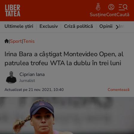
Susține
Cont
Caută
Ultimele știri
Exclusiv
Criză politică
Opinii
Intervi
|
Sport
|
Tenis
Irina Bara a câștigat Montevideo Open, al
patrulea trofeu WTA la dublu în trei luni
Ciprian Iana
Jurnalist
Actualizat pe 21 nov. 2021, 10:40
Comentează