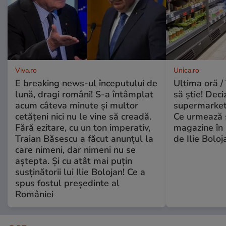
Viva.ro
Unica.ro
E breaking news-ul începutului de
Ultima oră / 
lună, dragi români! S-a întâmplat
să știe! Deci
acum câteva minute și multor
supermarketu
cetățeni nici nu le vine să creadă.
Ce urmează s
Fără ezitare, cu un ton imperativ,
magazine în 
Traian Băsescu a făcut anunțul la
de Ilie Boloj
care nimeni, dar nimeni nu se
aștepta. Și cu atât mai puțin
susținătorii lui Ilie Bolojan! Ce a
spus fostul președinte al
României