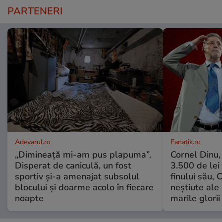
PARTENERI
Adevarul.ro
Fanatik.ro
„Dimineață mi-am pus plapuma”.
Cornel Dinu,
Disperat de caniculă, un fost
3.500 de lei
sportiv și-a amenajat subsolul
finului său, 
blocului și doarme acolo în fiecare
neștiute ale
noapte
marile glorii