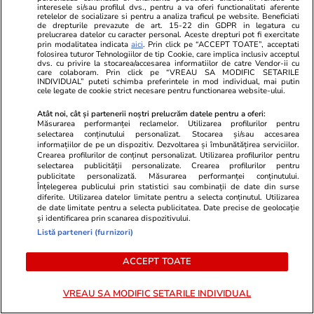
interesele si/sau profilul dvs., pentru a va oferi functionalitati aferente
joi
retelelor de socializare si pentru a analiza traficul pe website. Beneficiati
de drepturile prevazute de art. 15-22 din GDPR in legatura cu
prelucrarea datelor cu caracter personal. Aceste drepturi pot fi exercitate
prin modalitatea indicata
aici
. Prin click pe “ACCEPT TOATE”, acceptati
folosirea tuturor Tehnologiilor de tip Cookie, care implica inclusiv acceptul
Știri România
05 aug.
dvs. cu privire la stocarea/accesarea informatiilor de catre Vendor-ii cu
care colaboram. Prin click pe “VREAU SA MODIFIC SETARILE
Iarina Taban, fondatoarea
Exclusiv
INDIVIDUAL” puteti schimba preferintele in mod individual, mai putin
cele legate de cookie strict necesare pentru functionarea website-ului.
Ajungem Mari, cel mai
Atât noi, cât și partenerii noștri prelucrăm datele pentru a oferi:
important program educațional
Măsurarea performanței reclamelor. Utilizarea profilurilor pentru
selectarea conținutului personalizat. Stocarea și/sau accesarea
dedicat copiilor instituționalizați
informațiilor de pe un dispozitiv. Dezvoltarea și îmbunătățirea serviciilor.
din România: „Voluntarii noștri
Crearea profilurilor de conținut personalizat. Utilizarea profilurilor pentru
selectarea publicității personalizate. Crearea profilurilor pentru
nu schimbă vieți printr-un gest
publicitate personalizată. Măsurarea performanței conținutului.
Înțelegerea publicului prin statistici sau combinații de date din surse
spectaculos, ci prin faptul că
diferite. Utilizarea datelor limitate pentru a selecta conținutul. Utilizarea
de date limitate pentru a selecta publicitatea. Date precise de geolocație
revin”
și identificarea prin scanarea dispozitivului.
Listă parteneri (furnizori)
Opinii
05 aug.
ACCEPT TOATE
VREAU SA MODIFIC SETARILE INDIVIDUAL
Auziți balastierele găinarilor