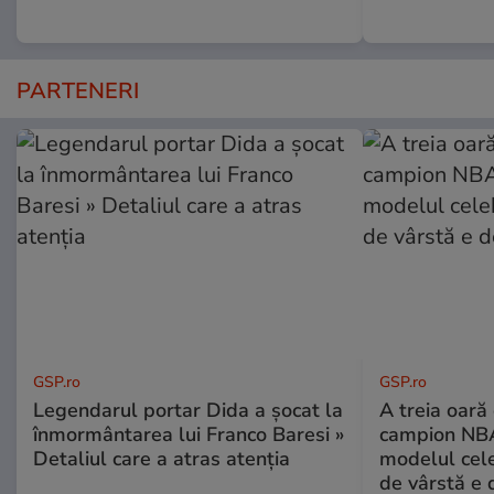
PARTENERI
GSP.ro
GSP.ro
Legendarul portar Dida a șocat la
A treia oară
înmormântarea lui Franco Baresi »
campion NBA
Detaliul care a atras atenția
modelul cele
de vârstă e 