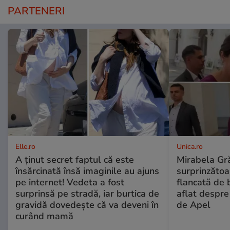
PARTENERI
Elle.ro
Unica.ro
A ținut secret faptul că este
Mirabela Gră
însărcinată însă imaginile au ajuns
surprinzătoar
pe internet! Vedeta a fost
flancată de 
surprinsă pe stradă, iar burtica de
aflat despre
gravidă dovedește că va deveni în
de Apel
curând mamă