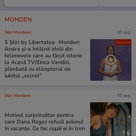
MONDEN
Stiri Mondene
05 aug.
5 Știri by Libertatea- Monden:
Exclusiv
Andra și-a întâlnit idolii din
telenovele care au făcut istorie
la Acasă TV/Ilinca Vandici,
plimbată cu elicopterul de
iubitul „secret”
Stiri Mondene
05 aug.
Motivul surprinzător pentru
care Dana Rogoz refuză avionul
în vacanțe. Ce fac copiii ei în tren