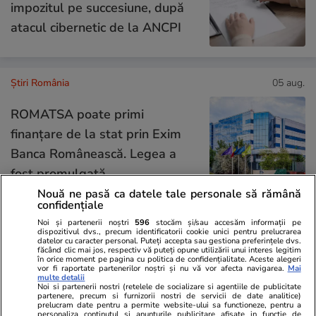
impozitul pe succesiune, după
atacul cibernetic de la ANCPI
Știri România
05 aug.
ROMATSA poate primi
finanțare de la stat prin Exim
Banca Românească. Legea a
fost promulgată
Nouă ne pasă ca datele tale personale să rămână
confidențiale
Noi și partenerii noștri
596
stocăm și/sau accesăm informații pe
Știri România
05 aug.
dispozitivul dvs., precum identificatorii cookie unici pentru prelucrarea
datelor cu caracter personal. Puteți accepta sau gestiona preferințele dvs.
Scufundarea celor patru barje în
făcând clic mai jos, respectiv vă puteți opune utilizării unui interes legitim
în orice moment pe pagina cu politica de confidențialitate. Aceste alegeri
Dunăre pentru creșterea
vor fi raportate partenerilor noștri și nu vă vor afecta navigarea.
Mai
multe detalii
Noi si partenerii nostri (retelele de socializare si agentiile de publicitate
debitului apei spre Centrala de
partenere, precum si furnizorii nostri de servicii de date analitice)
prelucram date pentru a permite website-ului sa functioneze, pentru a
la Cernavodă, amânată pentru
personaliza continutul si anunturile publicitare afisate in functie de