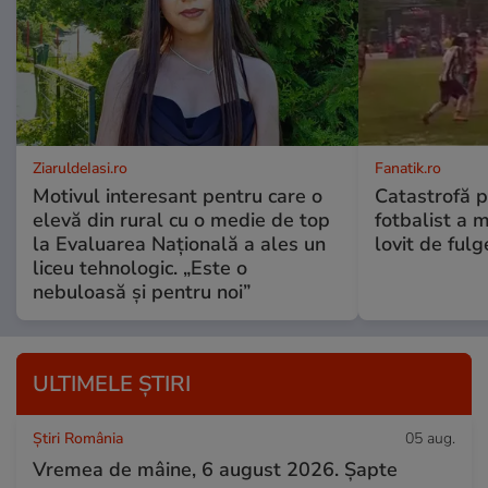
ZiaruldeIasi.ro
Fanatik.ro
Motivul interesant pentru care o
Catastrofă p
elevă din rural cu o medie de top
fotbalist a m
la Evaluarea Națională a ales un
lovit de fulg
liceu tehnologic. „Este o
nebuloasă și pentru noi”
ULTIMELE ȘTIRI
Știri România
05 aug.
Vremea de mâine, 6 august 2026. Șapte