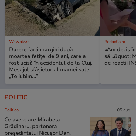
Wowbiz.ro
Redactia.ro
Durere fără margini după
«Am decis î
moartea fetiței de 9 ani, care a
să...&quot; 
fost ucisă în accidentul de la Cluj.
de reactii 
Mesajul sfâșietor al mamei sale:
„Te iubim…”
POLITIC
Politică
05 aug.
Ce avere are Mirabela
Grădinaru, partenera
președintelui Nicușor Dan.