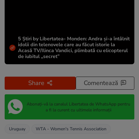
5 Știri by Libertatea- Monden: Andra și-a întâlnit
idolii din telenovele care au făcut istorie la
Acasă TV/Ilinca Vandici, plimbată cu elicopterul
de iubitul „secret”
Share
Comentează
Abonați-vă la canalul Libertatea de WhatsApp pentru
a fi la curent cu ultimele informații
Uruguay
WTA - Women's Tennis Association