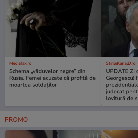
Mediafax.ro
StirileKanalD.ro
Schema „văduvelor negre” din
UPDATE Zi d
Rusia. Femei acuzate că profită de
Georgescu! F
moartea soldaților
prezidențiale
judecat pent
lovitură de s
PROMO