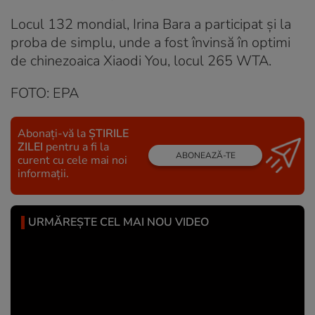
Locul 132 mondial, Irina Bara a participat şi la
proba de simplu, unde a fost învinsă în optimi
de chinezoaica Xiaodi You, locul 265 WTA.
FOTO: EPA
Abonați-vă la
ȘTIRILE
ZILEI
pentru a fi la
ABONEAZĂ-TE
curent cu cele mai noi
informații.
URMĂREȘTE CEL MAI NOU VIDEO