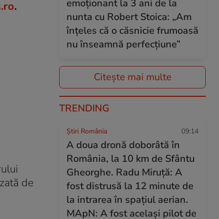
emoționant la 3 ani de la
.ro
.
nunta cu Robert Stoica: „Am
înțeles că o căsnicie frumoasă
nu înseamnă perfecțiune”
Citește mai multe
TRENDING
Știri România
09:14
A doua dronă doborâtă în
România, la 10 km de Sfântu
ului
Gheorghe. Radu Miruță: A
izată de
fost distrusă la 12 minute de
la intrarea în spațiul aerian.
MApN: A fost același pilot de