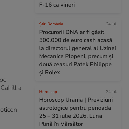
F-16 ca vineri
Știri România
24 iul.
Procurorii DNA ar fi găsit
500.000 de euro cash acasă
la directorul general al Uzinei
Mecanice Plopeni, precum și
două ceasuri Patek Philippe
și Rolex
 pe
 Cahill a
Horoscop
24 iul.
Horoscop Urania | Previziuni
astrologice pentru perioada
moticon
25 – 31 iulie 2026. Luna
Plină în Vărsător