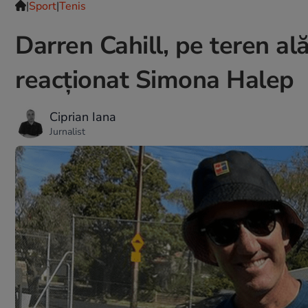
|
Sport
|
Tenis
Darren Cahill, pe teren al
reacționat Simona Halep
Ciprian Iana
Jurnalist