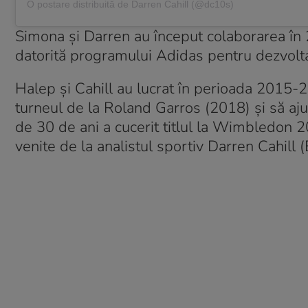
O postare distribuită de Darren Cahill (@dc10s)
Simona și Darren au început colaborarea în 
datorită programului Adidas pentru dezvoltar
Halep și Cahill au lucrat în perioada 2015-
turneul de la Roland Garros (2018) și să aj
de 30 de ani a cucerit titlul la Wimbledon 20
venite de la analistul sportiv Darren Cahill 