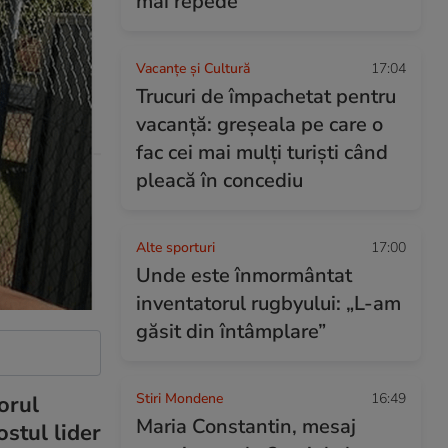
mai repede
Vacanțe și Cultură
17:04
Trucuri de împachetat pentru
vacanță: greșeala pe care o
fac cei mai mulți turiști când
pleacă în concediu
Alte sporturi
17:00
Unde este înmormântat
inventatorul rugbyului: „L-am
găsit din întâmplare”
Stiri Mondene
16:49
orul
Maria Constantin, mesaj
ostul lider