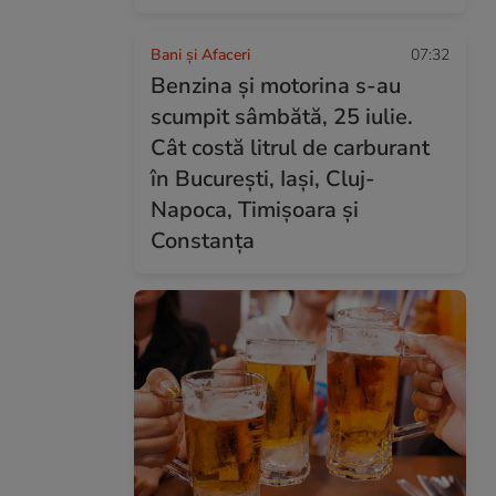
Bani și Afaceri
07:32
Benzina și motorina s-au
scumpit sâmbătă, 25 iulie.
Cât costă litrul de carburant
în București, Iași, Cluj-
Napoca, Timișoara și
Constanța