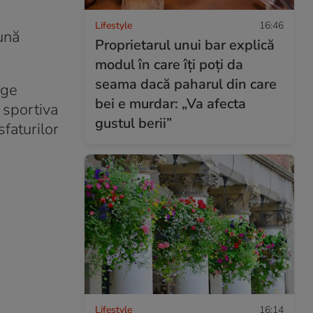
Lifestyle
16:46
ună
Proprietarul unui bar explică
modul în care îți poți da
seama dacă paharul din care
ige
bei e murdar: „Va afecta
 sportiva
gustul berii”
faturilor
Lifestyle
16:14