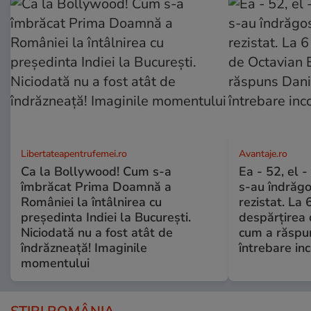
Libertateapentrufemei.ro
Avantaje.ro
Ca la Bollywood! Cum s-a
Ea - 52, el 
îmbrăcat Prima Doamnă a
s-au îndrăgos
României la întâlnirea cu
rezistat. La 
președinta Indiei la București.
despărțirea 
Niciodată nu a fost atât de
cum a răspu
îndrăzneață! Imaginile
întrebare i
momentului