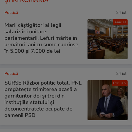
ȘTIRI ROMÂNIA
Politică
24 iul.
Analiză
Marii câștigători ai legii
salarizării unitare:
parlamentarii. Lefuri mărite în
următorii ani cu sume cuprinse
în 5.000 și 7.000 de lei
Politică
24 iul.
SURSE Război politic total. PNL
Exclusiv
pregătește trimiterea acasă a
garniturilor doi și trei din
instituțiile statului și
deconcentratele ocupate de
oamenii PSD