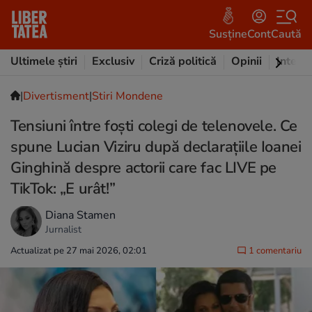
Susține
Cont
Caută
Ultimele știri
Exclusiv
Criză politică
Opinii
Intervi
|
Divertisment
|
Stiri Mondene
Tensiuni între foști colegi de telenovele. Ce
spune Lucian Viziru după declarațiile Ioanei
Ginghină despre actorii care fac LIVE pe
TikTok: „E urât!”
Diana Stamen
Jurnalist
Actualizat pe 27 mai 2026, 02:01
1 comentariu