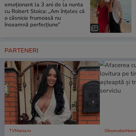
emoționant la 3 ani de la nunta
cu Robert Stoica: „Am înțeles că
o căsnicie frumoasă nu
înseamnă perfecțiune”
PARTENERI
TVMania.ro
ObservatorNews