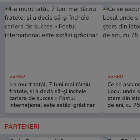
GSP.RO
GSP.RO
I-a murit tatăl, 7 luni mai târziu
Ce se ascund
fratele, și a decis să-și încheie
Locul unde s-
cariera de succes » Fostul
șters din ist
internațional este astăzi grădinar
de ani, cu 7
PARTENERI