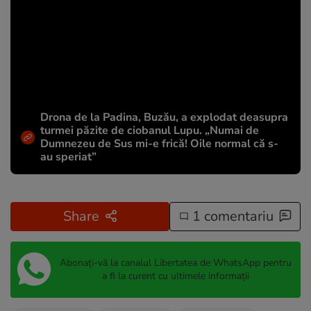
Drona de la Padina, Buzău, a explodat deasupra
turmei păzite de ciobanul Lupu. „Numai de
Dumnezeu de Sus mi-e frică! Oile normal că s-
au speriat”
Share
1 comentariu
Abonați-vă la canalul Libertatea de WhatsApp pentru
a fi la curent cu ultimele informații