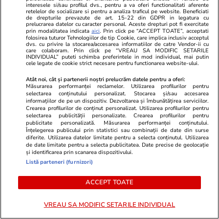
interesele si/sau profilul dvs., pentru a va oferi functionalitati aferente
retelelor de socializare si pentru a analiza traficul pe website. Beneficiati
de drepturile prevazute de art. 15-22 din GDPR in legatura cu
prelucrarea datelor cu caracter personal. Aceste drepturi pot fi exercitate
prin modalitatea indicata
aici
. Prin click pe “ACCEPT TOATE”, acceptati
folosirea tuturor Tehnologiilor de tip Cookie, care implica inclusiv acceptul
dvs. cu privire la stocarea/accesarea informatiilor de catre Vendor-ii cu
care colaboram. Prin click pe “VREAU SA MODIFIC SETARILE
INDIVIDUAL” puteti schimba preferintele in mod individual, mai putin
cele legate de cookie strict necesare pentru functionarea website-ului.
Atât noi, cât și partenerii noștri prelucrăm datele pentru a oferi:
Măsurarea performanței reclamelor. Utilizarea profilurilor pentru
selectarea conținutului personalizat. Stocarea și/sau accesarea
Wowbiz.ro
Redactia.ro
informațiilor de pe un dispozitiv. Dezvoltarea și îmbunătățirea serviciilor.
Dragostea plutește la propriu pe
Zodia care v
Crearea profilurilor de conținut personalizat. Utilizarea profilurilor pentru
selectarea publicității personalizate. Crearea profilurilor pentru
litoral! Doi îndrăgostiți au
minune în a
publicitate personalizată. Măsurarea performanței conținutului.
transformat marea într-o scenă
curgă multe l
Înțelegerea publicului prin statistici sau combinații de date din surse
diferite. Utilizarea datelor limitate pentru a selecta conținutul. Utilizarea
de film romantic. Turiștii prezenți
de date limitate pentru a selecta publicitatea. Date precise de geolocație
s-au uitat de două ori
și identificarea prin scanarea dispozitivului.
Listă parteneri (furnizori)
ACCEPT TOATE
POLITIC
VREAU SA MODIFIC SETARILE INDIVIDUAL
Politică
12:05