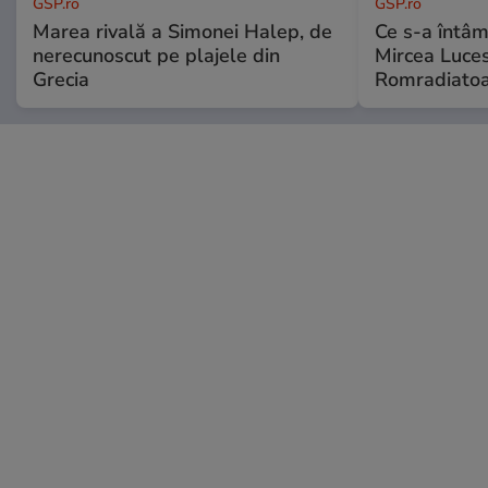
GSP.ro
GSP.ro
Marea rivală a Simonei Halep, de
Ce s-a întâmp
nerecunoscut pe plajele din
Mircea Luces
Grecia
Romradiatoa