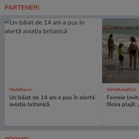
PARTENERI
Mediafax.ro
StirileKanalD.ro
Un băiat de 14 ani a pus în alertă
Femeie lovit
aviația britanică
făcea plajă: „