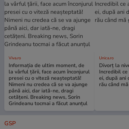
Viva.ro
Unica.ro
Informația de ultim moment, de
Divorț la nive
la vârful țării, face acum înconjurul
Incredibil ce
presei cu o viteză neașteptată!
ei, după ani 
Nimeni nu credea că se va ajunge
rău când mă
până aici, dar iată-ne, dragi
cetățeni. Breaking news, Sorin
Grindeanu tocmai a făcut anunțul
GSP