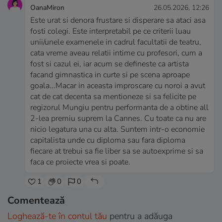
OanaMiron
26.05.2026, 12:26
Este urat si denora frustare si disperare sa ataci asa
fosti colegi. Este interpretabil pe ce criterii luau
unii/unele examenele in cadrul facultatii de teatru,
cata vreme aveau relatii intime cu profesori, cum a
fost si cazul ei, iar acum se defineste ca artista
facand gimnastica in curte si pe scena aproape
goala...Macar in aceasta improscare cu noroi a avut
cat de cat decenta sa mentioneze si sa felicite pe
regizorul Mungiu pentru performanta de a obtine all
2-lea premiu suprem la Cannes. Cu toate ca nu are
nicio legatura una cu alta. Suntem intr-o economie
capitalista unde cu diploma sau fara diploma
fiecare at trebui sa fie liber sa se autoexprime si sa
faca ce proiecte vrea si poate.
1
0
0
Comentează
Loghează-te în contul tău
pentru a adăuga