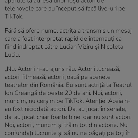
apărute la adresa unor foști actori de
telenovele care au început să facă live-uri pe
TikTok.
Fără să ofere nume, actrița a transmis un mesaj
care a fost interpretat rapid de internauți ca
fiind îndreptat către Lucian Viziru și Nicoleta
Luciu.
„Nu. Actorii n-au ajuns rău. Actorii lucrează,
actorii filmează, actorii joacă pe scenele
teatrelor din România. Eu sunt actriță la Teatrul
Ion Creangă de peste 20 de ani. Noi, actorii,
muncim, nu cerșim pe TikTok. Atenție! Aceia n-
au fost niciodată actori. Da, au jucat în seriale,
da, au jucat chiar foarte bine, dar nu sunt actori.
Noi, actorii, muncim și trăim tot din actorie. Nu
confundați lucrurile și să nu ne băgați pe toți în