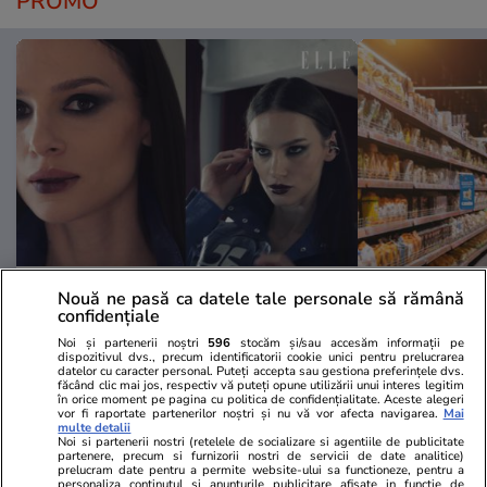
PROMO
Advertorial
Advertorial
Nouă ne pasă ca datele tale personale să rămână
Smart is the new chic: Cum ne
Înscrie-te ac
confidențiale
ajută tehnologia să ne reinventăm
voucher de 5
Noi și partenerii noștri
596
stocăm și/sau accesăm informații pe
dispozitivul dvs., precum identificatorii cookie unici pentru prelucrarea
datelor cu caracter personal. Puteți accepta sau gestiona preferințele dvs.
făcând clic mai jos, respectiv vă puteți opune utilizării unui interes legitim
în orice moment pe pagina cu politica de confidențialitate. Aceste alegeri
PARTENERI
vor fi raportate partenerilor noștri și nu vă vor afecta navigarea.
Mai
multe detalii
Noi si partenerii nostri (retelele de socializare si agentiile de publicitate
partenere, precum si furnizorii nostri de servicii de date analitice)
prelucram date pentru a permite website-ului sa functioneze, pentru a
personaliza continutul si anunturile publicitare afisate in functie de