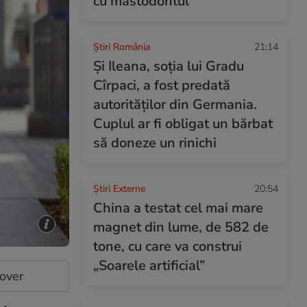
cu mastodontul
Știri România
21:14
Și Ileana, soţia lui Gradu
Cîrpaci, a fost predată
autorităţilor din Germania.
Cuplul ar fi obligat un bărbat
să doneze un rinichi
Știri Externe
20:54
China a testat cel mai mare
magnet din lume, de 582 de
tone, cu care va construi
„Soarele artificial”
cover