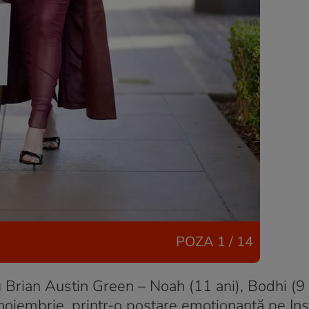
POZA
1 / 14
cu Brian Austin Green – Noah (11 ani), Bodhi (9 
 noiembrie, printr-o postare emoționantă pe In