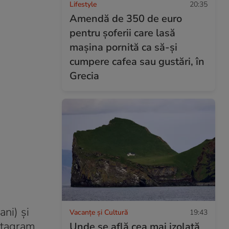
Lifestyle
20:35
Amendă de 350 de euro
pentru șoferii care lasă
mașina pornită ca să-și
cumpere cafea sau gustări, în
Grecia
ani) și
Vacanțe și Cultură
19:43
stagram.
Unde se află cea mai izolată