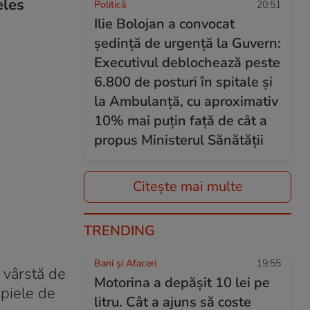
eles
Politică
20:51
Ilie Bolojan a convocat
ședință de urgență la Guvern:
Executivul deblochează peste
6.800 de posturi în spitale și
la Ambulanță, cu aproximativ
10% mai puțin față de cât a
propus Ministerul Sănătății
Citește mai multe
TRENDING
Bani și Afaceri
19:55
 vârstă de
Motorina a depășit 10 lei pe
 piele de
litru. Cât a ajuns să coste