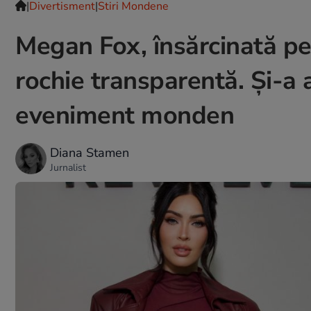
|
Divertisment
|
Stiri Mondene
Megan Fox, însărcinată pen
rochie transparentă. Și-a 
eveniment monden
Diana Stamen
Jurnalist