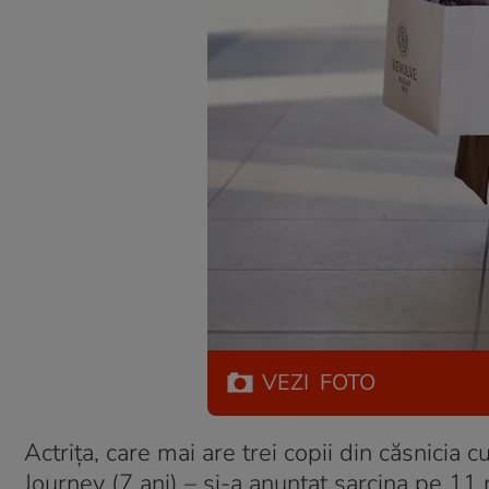
VEZI
FOTO
Actrița, care mai are trei copii din căsnicia 
Journey (7 ani) – și-a anunțat sarcina pe 11