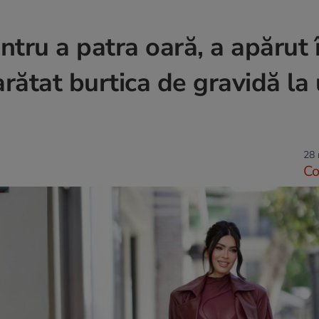
tru a patra oară, a apărut 
arătat burtica de gravidă la
28 
C