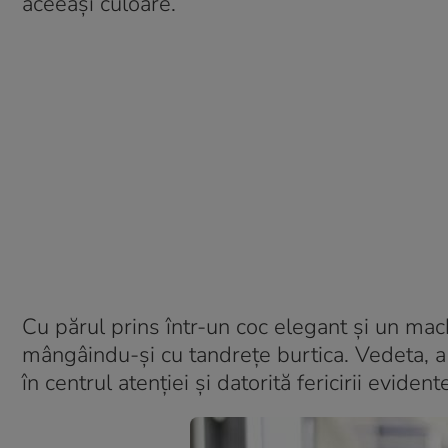
aceeași culoare.
Cu părul prins într-un coc elegant și un mach
mângâindu-și cu tandrețe burtica. Vedeta, a 
în centrul atenției și datorită fericirii evide