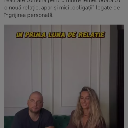
realitate comună pentru multe femei: odată cu
o nouă relație, apar și mici „obligații” legate de
îngrijirea personală.