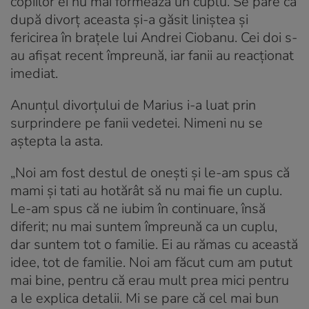
copiilor ei nu mai formează un cuplu. Se pare că
după divorț aceasta și-a găsit liniștea și
fericirea în brațele lui Andrei Ciobanu. Cei doi s-
au afișat recent împreună, iar fanii au reacționat
imediat.
Anunțul divorțului de Marius i-a luat prin
surprindere pe fanii vedetei. Nimeni nu se
aștepta la asta.
„Noi am fost destul de onești și le-am spus că
mami și tati au hotărât să nu mai fie un cuplu.
Le-am spus că ne iubim în continuare, însă
diferit; nu mai suntem împreună ca un cuplu,
dar suntem tot o familie. Ei au rămas cu această
idee, tot de familie. Noi am făcut cum am putut
mai bine, pentru că erau mult prea mici pentru
a le explica detalii. Mi se pare că cel mai bun