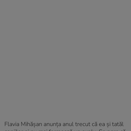
Flavia Mihășan anunța anul trecut că ea și tatăl