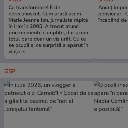
Viva.ro
Unica.ro
Ce transformare! E de
Anunț impor
nerecunoscut. Cum arată acum
pensionari. 
Marie Jeanne Ion, jurnalista răpită
începând de 
în Irak în 2005. A trecut atunci
prin momente cumplite, dar acum
totul pare doar un vis urât. Cu ce
se ocupă și ce surpriză a apărut în
viața ei
GSP