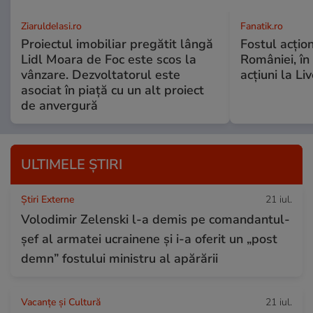
ZiaruldeIasi.ro
Fanatik.ro
Proiectul imobiliar pregătit lângă
Fostul acțio
Lidl Moara de Foc este scos la
României, în
vânzare. Dezvoltatorul este
acțiuni la Li
asociat în piață cu un alt proiect
de anvergură
ULTIMELE ȘTIRI
Știri Externe
21 iul.
Volodimir Zelenski l-a demis pe comandantul-
șef al armatei ucrainene și i-a oferit un „post
demn” fostului ministru al apărării
Vacanțe și Cultură
21 iul.