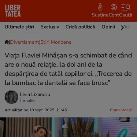
Susține
Cont
Caută
Ultimele știri
Exclusiv
Criză politică
Opinii
Video
|
Divertisment
|
Stiri Mondene
Viața Flaviei Mihășan s-a schimbat de când
are o nouă relație, la doi ani de la
despărțirea de tatăl copiilor ei. „Trecerea de
la bumbac la dantelă se face brusc”
Livia Lixandru
Jurnalist
Actualizat pe 10 sept. 2025, 11:45
Comentează