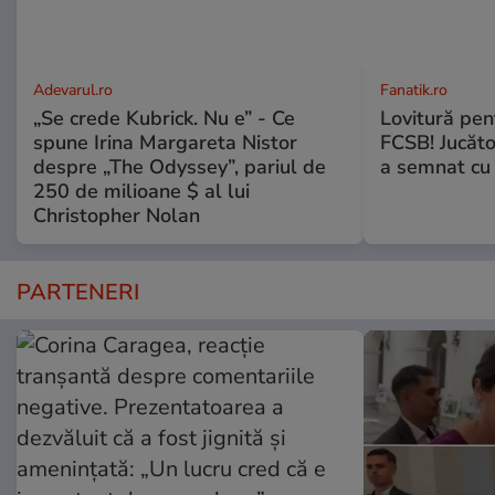
Adevarul.ro
Fanatik.ro
„Se crede Kubrick. Nu e” - Ce
Lovitură pent
spune Irina Margareta Nistor
FCSB! Jucăto
despre „The Odyssey”, pariul de
a semnat cu 
250 de milioane $ al lui
Christopher Nolan
PARTENERI