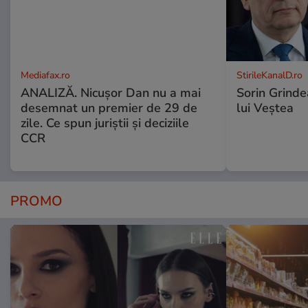
Mediafax.ro
StirileKanalD.ro
ANALIZĂ. Nicușor Dan nu a mai
Sorin Grinde
desemnat un premier de 29 de
lui Veștea
zile. Ce spun juriștii și deciziile
CCR
PROMO