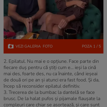
VEZI
GALERIA
FOTO
POZA
1 / 5
2. Epilatul. Nu mai e o opțiune. Face parte din
fiecare duș pentru că știți cum e… ieși la cină
mai des, foarte des, nu ca înainte, când ieșeai
de două ori pe an și atunci era fast food. Și da,
încep să reconsider epilatul definitiv.
3. Trecerea de la bumbac la dantelă se face
brusc. De la halat pufos și pijamale flaușate la
compleuri care chiar se asortează, și care sunt