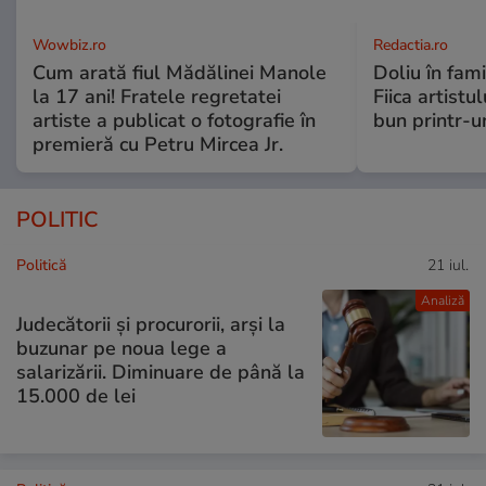
Wowbiz.ro
Redactia.ro
Cum arată fiul Mădălinei Manole
Doliu în fami
la 17 ani! Fratele regretatei
Fiica artistu
artiste a publicat o fotografie în
bun printr-u
premieră cu Petru Mircea Jr.
POLITIC
Politică
21 iul.
Analiză
Judecătorii și procurorii, arși la
buzunar pe noua lege a
salarizării. Diminuare de până la
15.000 de lei