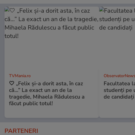
TVMania.ro
ObservatorNews
🤍 „Felix și-a dorit asta, în caz
Facultatea l
că…” La exact un an de la
studenţi pe 
tragedie, Mihaela Rădulescu a
de candidaţi
făcut public totul!
PARTENERI