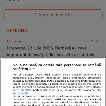
Citește mai multe
TRENDING
Horoscop
21 iul.
Horoscop 22 iulie 2026. Berbecii au ceva
important de învățat din excesele acestei zile,
în special cele pe care le fac față de cei din
Nouă ne pasă ca datele tale personale să rămână
familie
confidențiale
Noi și partenerii noștri
596
stocăm și/sau accesăm informații pe
dispozitivul dvs., precum identificatorii cookie unici pentru prelucrarea
datelor cu caracter personal. Puteți accepta sau gestiona preferințele dvs.
Educație
21 iul.
făcând clic mai jos, respectiv vă puteți opune utilizării unui interes legitim
în orice moment pe pagina cu politica de confidențialitate. Aceste alegeri
Admiterea la liceu, schimbare majoră din
vor fi raportate partenerilor noștri și nu vă vor afecta navigarea.
Mai
multe detalii
2027. Școlile vor putea selecta elevii printr-un
Noi si partenerii nostri (retelele de socializare si agentiile de publicitate
partenere, precum si furnizorii nostri de servicii de date analitice)
examen suplimentar. Sorin Ion: „Va fi pentru ei
prelucram date pentru a permite website-ului sa functioneze, pentru a
personaliza continutul si anunturile publicitare afisate in functie de