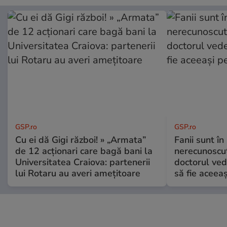
GSP.ro
GSP.ro
Cu ei dă Gigi război! » „Armata”
Fanii sunt în 
de 12 acționari care bagă bani la
nerecunoscut
Universitatea Craiova: partenerii
doctorul ved
lui Rotaru au averi amețitoare
să fie aceea