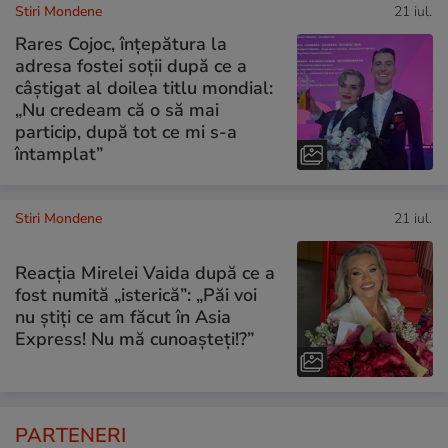
Stiri Mondene
21 iul.
Rares Cojoc, înțepătura la
adresa fostei soții după ce a
câștigat al doilea titlu mondial:
„Nu credeam că o să mai
particip, după tot ce mi s-a
întamplat”
Stiri Mondene
21 iul.
Reacția Mirelei Vaida după ce a
fost numită „isterică”: „Păi voi
nu știți ce am făcut în Asia
Express! Nu mă cunoașteți!?”
PARTENERI