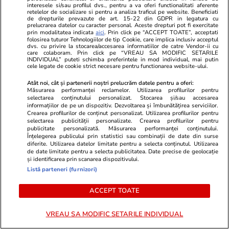
o șansă în plus. De ce să depindă viitorul lor
interesele si/sau profilul dvs., pentru a va oferi functionalitati aferente
retelelor de socializare si pentru a analiza traficul pe website. Beneficiati
de drepturile prevazute de art. 15-22 din GDPR in legatura cu
doar de două examene?”
prelucrarea datelor cu caracter personal. Aceste drepturi pot fi exercitate
prin modalitatea indicata
aici
. Prin click pe “ACCEPT TOATE”, acceptati
folosirea tuturor Tehnologiilor de tip Cookie, care implica inclusiv acceptul
dvs. cu privire la stocarea/accesarea informatiilor de catre Vendor-ii cu
Politică
21 iul.
care colaboram. Prin click pe “VREAU SA MODIFIC SETARILE
INDIVIDUAL” puteti schimba preferintele in mod individual, mai putin
Judecătorii și procurorii, arși la buzunar pe
cele legate de cookie strict necesare pentru functionarea website-ului.
noua lege a salarizării. Diminuare de până la
Atât noi, cât și partenerii noștri prelucrăm datele pentru a oferi:
Măsurarea performanței reclamelor. Utilizarea profilurilor pentru
15.000 de lei
selectarea conținutului personalizat. Stocarea și/sau accesarea
informațiilor de pe un dispozitiv. Dezvoltarea și îmbunătățirea serviciilor.
Crearea profilurilor de conținut personalizat. Utilizarea profilurilor pentru
selectarea publicității personalizate. Crearea profilurilor pentru
Știri România
21 iul.
publicitate personalizată. Măsurarea performanței conținutului.
Înțelegerea publicului prin statistici sau combinații de date din surse
Curtea de Apel București a suspendat
diferite. Utilizarea datelor limitate pentru a selecta conținutul. Utilizarea
de date limitate pentru a selecta publicitatea. Date precise de geolocație
procedura noii legi a salarizării, pusă în
și identificarea prin scanarea dispozitivului.
transparență de Ministerul Muncii. Dragoș
Listă parteneri (furnizori)
Pîslaru: „Nu produce vreun efect”
ACCEPT TOATE
VREAU SA MODIFIC SETARILE INDIVIDUAL