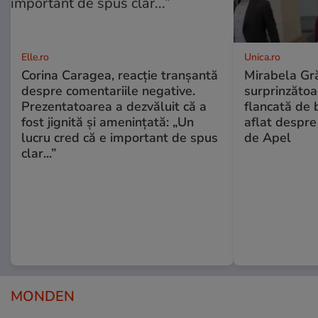
Elle.ro
Unica.ro
Corina Caragea, reacție tranșantă
Mirabela Gră
despre comentariile negative.
surprinzătoar
Prezentatoarea a dezvăluit că a
flancată de 
fost jignită și amenințată: „Un
aflat despre
lucru cred că e important de spus
de Apel
clar...”
MONDEN