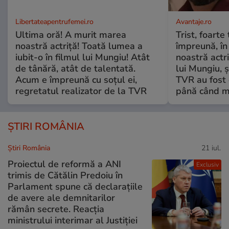
Libertateapentrufemei.ro
Avantaje.ro
Ultima oră! A murit marea
Trist, foarte
noastră actriță! Toată lumea a
împreună, în
iubit-o în filmul lui Mungiu! Atât
noastră actri
de tânără, atât de talentată.
lui Mungiu, ș
Acum e împreună cu soțul ei,
TVR au fost 
regretatul realizator de la TVR
până când mo
ȘTIRI ROMÂNIA
Știri România
21 iul.
Proiectul de reformă a ANI
Exclusiv
trimis de Cătălin Predoiu în
Parlament spune că declarațiile
de avere ale demnitarilor
rămân secrete. Reacția
ministrului interimar al Justiției