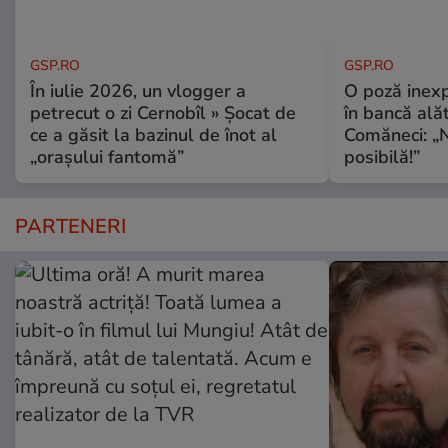
GSP.RO
GSP.RO
În iulie 2026, un vlogger a
O poză inexp
petrecut o zi Cernobîl » Șocat de
în bancă ală
ce a găsit la bazinul de înot al
Comăneci: „N
„orașului fantomă”
posibilă!”
PARTENERI