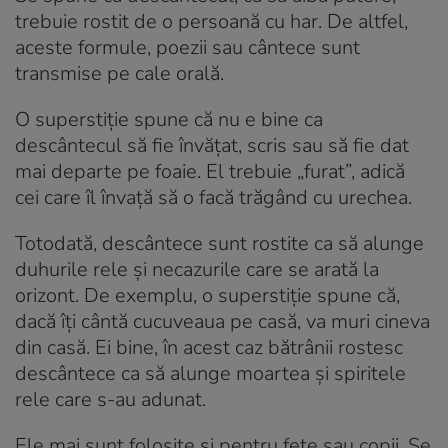
trebuie rostit de o persoană cu har. De altfel,
aceste formule, poezii sau cântece sunt
transmise pe cale orală.
O superstiție spune că nu e bine ca
descântecul să fie învățat, scris sau să fie dat
mai departe pe foaie. El trebuie „furat”, adică
cei care îl învață să o facă trăgând cu urechea.
Totodată, descântece sunt rostite ca să alunge
duhurile rele și necazurile care se arată la
orizont. De exemplu, o superstiție spune că,
dacă îți cântă cucuveaua pe casă, va muri cineva
din casă. Ei bine, în acest caz bătrânii rostesc
descântece ca să alunge moartea și spiritele
rele care s-au adunat.
Ele mai sunt folosite și pentru fete sau copii. Se