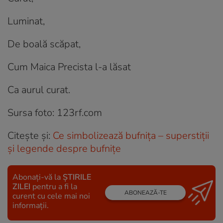
Luminat,
De boală scăpat,
Cum Maica Precista l-a lăsat
Ca aurul curat.
Sursa foto: 123rf.com
Citeşte şi:
Ce simbolizează bufnița – superstiții
și legende despre bufnițe
Abonați-vă la
ȘTIRILE
ZILEI
pentru a fi la
ABONEAZĂ-TE
curent cu cele mai noi
informații.