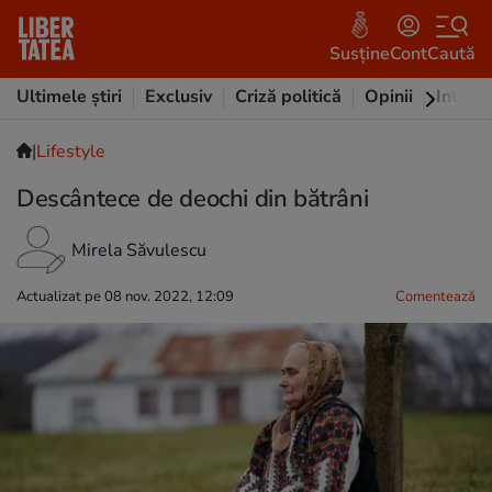
Susține
Cont
Caută
Ultimele știri
Exclusiv
Criză politică
Opinii
Intervi
|
Lifestyle
Descântece de deochi din bătrâni
Mirela Săvulescu
Actualizat pe 08 nov. 2022, 12:09
Comentează