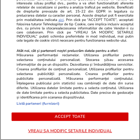
interesele si/sau profilul dvs., pentru a va oferi functionalitati aferente
retelelor de socializare si pentru a analiza traficul pe website. Beneficiati
Abonați-vă la canalul Libertatea de WhatsApp pentru
de drepturile prevazute de art. 15-22 din GDPR in legatura cu
prelucrarea datelor cu caracter personal. Aceste drepturi pot fi exercitate
a fi la curent cu ultimele informații
prin modalitatea indicata
aici
. Prin click pe “ACCEPT TOATE”, acceptati
folosirea tuturor Tehnologiilor de tip Cookie, care implica inclusiv acceptul
dvs. cu privire la stocarea/accesarea informatiilor de catre Vendor-ii cu
care colaboram. Prin click pe “VREAU SA MODIFIC SETARILE
Evergreen
Superstitii
INDIVIDUAL” puteti schimba preferintele in mod individual, mai putin
cele legate de cookie strict necesare pentru functionarea website-ului.
Atât noi, cât și partenerii noștri prelucrăm datele pentru a oferi:
Măsurarea performanței reclamelor. Utilizarea profilurilor pentru
selectarea conținutului personalizat. Stocarea și/sau accesarea
informațiilor de pe un dispozitiv. Dezvoltarea și îmbunătățirea serviciilor.
Crearea profilurilor de conținut personalizat. Utilizarea profilurilor pentru
selectarea publicității personalizate. Crearea profilurilor pentru
publicitate personalizată. Măsurarea performanței conținutului.
Înțelegerea publicului prin statistici sau combinații de date din surse
diferite. Utilizarea datelor limitate pentru a selecta conținutul. Utilizarea
de date limitate pentru a selecta publicitatea. Date precise de geolocație
și identificarea prin scanarea dispozitivului.
Listă parteneri (furnizori)
ACCEPT TOATE
VREAU SA MODIFIC SETARILE INDIVIDUAL