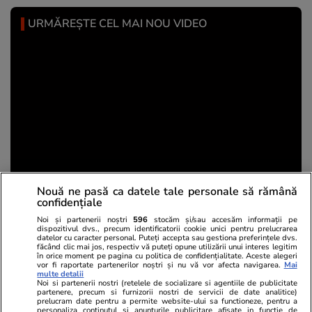
URMĂREȘTE CEL MAI NOU VIDEO
Nouă ne pasă ca datele tale personale să rămână
confidențiale
Un bărbat de 38 de ani a mers în Germania să-și
cumpere mașină de 30.000 de euro, dar a rămas
Noi și partenerii noștri
596
stocăm și/sau accesăm informații pe
fără ea la Porțile de Fier I
dispozitivul dvs., precum identificatorii cookie unici pentru prelucrarea
datelor cu caracter personal. Puteți accepta sau gestiona preferințele dvs.
făcând clic mai jos, respectiv vă puteți opune utilizării unui interes legitim
în orice moment pe pagina cu politica de confidențialitate. Aceste alegeri
vor fi raportate partenerilor noștri și nu vă vor afecta navigarea.
Mai
multe detalii
Noi si partenerii nostri (retelele de socializare si agentiile de publicitate
Share
Comentează
partenere, precum si furnizorii nostri de servicii de date analitice)
prelucram date pentru a permite website-ului sa functioneze, pentru a
personaliza continutul si anunturile publicitare afisate in functie de