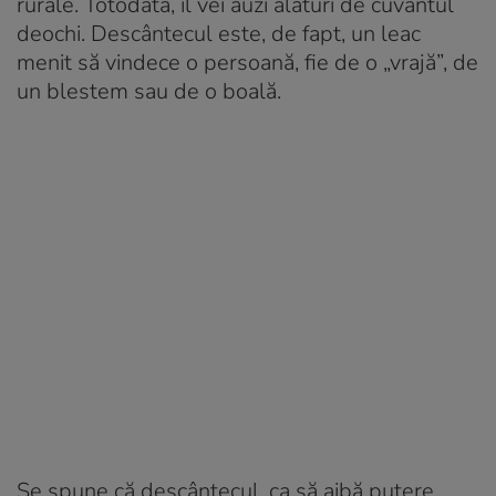
rurale. Totodată, îl vei auzi alături de cuvântul
deochi. Descântecul este, de fapt, un leac
menit să vindece o persoană, fie de o „vrajă”, de
un blestem sau de o boală.
Se spune că descântecul, ca să aibă putere,