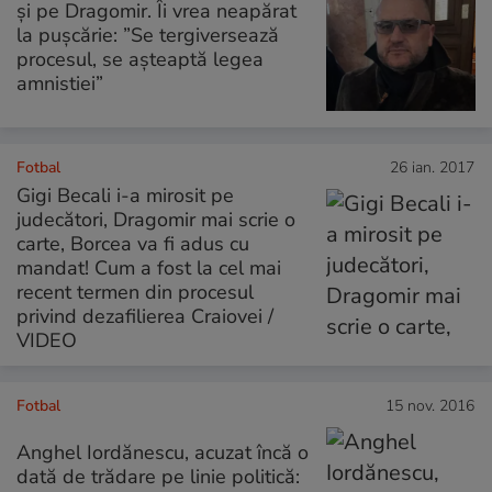
și pe Dragomir. Îi vrea neapărat
la pușcărie: ”Se tergiversează
procesul, se așteaptă legea
amnistiei”
Fotbal
26 ian. 2017
Gigi Becali i-a mirosit pe
judecători, Dragomir mai scrie o
carte, Borcea va fi adus cu
mandat! Cum a fost la cel mai
recent termen din procesul
privind dezafilierea Craiovei /
VIDEO
Fotbal
15 nov. 2016
Anghel Iordănescu, acuzat încă o
dată de trădare pe linie politică: