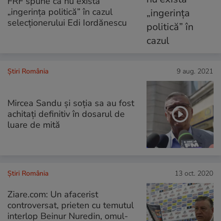
FRF spune că nu există
„ingerinţa politică” în cazul
selecționerului Edi Iordănescu
Știri România
9 aug. 2021
Mircea Sandu și soția sa au fost
achitați definitiv în dosarul de
luare de mită
Știri România
13 oct. 2020
Ziare.com: Un afacerist
controversat, prieten cu temutul
interlop Beinur Nuredin, omul-