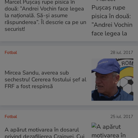
Marcel Pușcaș rupe pisica în
două: ”Andrei Vochin face legea
la națională. Să-și asume
răspunderea”. Îl descrie ca pe un
securist!
Fotbal
28 iul. 2017
Mircea Sandu, averea sub
sechestru! Cererea fostului șef al
FRF a fost respinsă
Fotbal
25 iul. 2017
A apărut motivarea în dosarul
privind dezafilierea Craiovei. Cui