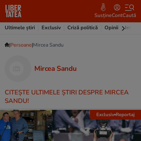
Susține
Cont
Caută
Ultimele știri
Exclusiv
Criză politică
Opinii
Intervi
|
|
Persoane
Mircea Sandu
Mircea Sandu
CITEŞTE ULTIMELE ŞTIRI DESPRE MIRCEA
SANDU!
Exclusiv
Reportaj