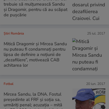
trebuie să mulțumească Sandu
și Dragomir, pentru că au scăpat
de pușcărie
Știri România
25 iul. 2017
Mitică Dragomir și Mircea Sandu
nu puteau fi condamnați pentru
lipsa de definire a noțiunii de
„dezafiliere”, motivează CAB
achitarea lor
Fotbal
20 iun. 2017
Mircea Sandu, la DNA. Fostul
președinte al FRF și soția sa,
urmăriți penal; acuzația – mită