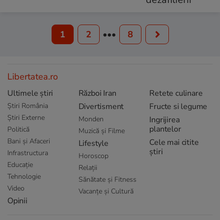
1
2
•••
8
Libertatea.ro
Ultimele știri
Război Iran
Retete culinare
Știri România
Divertisment
Fructe si legume
Știri Externe
Monden
Ingrijirea
plantelor
Politică
Muzică și Filme
Bani și Afaceri
Cele mai citite
Lifestyle
știri
Infrastructura
Horoscop
Educație
Relații
Tehnologie
Sănătate și Fitness
Video
Vacanțe și Cultură
Opinii