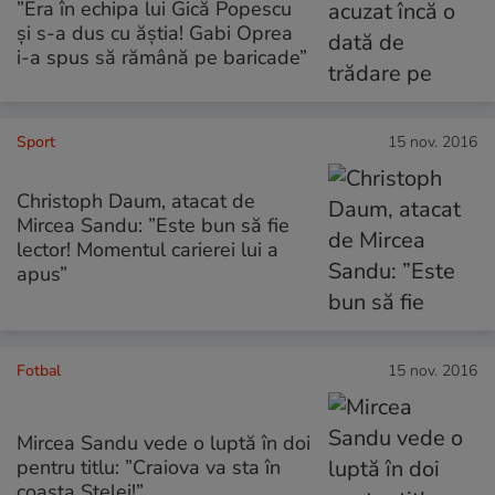
”Era în echipa lui Gică Popescu
și s-a dus cu ăștia! Gabi Oprea
i-a spus să rămână pe baricade”
Sport
15 nov. 2016
Christoph Daum, atacat de
Mircea Sandu: ”Este bun să fie
lector! Momentul carierei lui a
apus”
Fotbal
15 nov. 2016
Mircea Sandu vede o luptă în doi
pentru titlu: ”Craiova va sta în
coasta Stelei!”