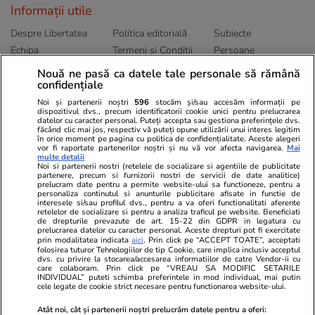
Informații utile
Despre Libertatea
Politica editorială
Subiecte
Echipa
Termeni și Conditii
Persoane
Publicitate
Abonamente
Sitemap
Nouă ne pasă ca datele tale personale să rămână
confidențiale
Politica de
Autori
confidențialitate
Noi și partenerii noștri
596
stocăm și/sau accesăm informații pe
dispozitivul dvs., precum identificatorii cookie unici pentru prelucrarea
datelor cu caracter personal. Puteți accepta sau gestiona preferințele dvs.
Ringier România
făcând clic mai jos, respectiv vă puteți opune utilizării unui interes legitim
în orice moment pe pagina cu politica de confidențialitate. Aceste alegeri
vor fi raportate partenerilor noștri și nu vă vor afecta navigarea.
Mai
Libertatea pentru
ELLE
Locuri de muncă
multe detalii
femei
Noi si partenerii nostri (retelele de socializare si agentiile de publicitate
Gazeta Sporturilor
Imobiliare.ro
partenere, precum si furnizorii nostri de servicii de date analitice)
Unica.ro
prelucram date pentru a permite website-ului sa functioneze, pentru a
Stiri mondene
Jobradar24
personaliza continutul si anunturile publicitare afisate in functie de
Program TV
Calculator sarcina
Imoradar24
interesele si/sau profilul dvs., pentru a va oferi functionalitati aferente
retelelor de socializare si pentru a analiza traficul pe website. Beneficiati
Avantaje
Ajută Copiii
Colecții Libertatea
de drepturile prevazute de art. 15-22 din GDPR in legatura cu
prelucrarea datelor cu caracter personal. Aceste drepturi pot fi exercitate
prin modalitatea indicata
aici
. Prin click pe “ACCEPT TOATE”, acceptati
Pariază responsabil! Decizia ONJN nr. 821/25.09.2025.
folosirea tuturor Tehnologiilor de tip Cookie, care implica inclusiv acceptul
dvs. cu privire la stocarea/accesarea informatiilor de catre Vendor-ii cu
Jocurile de noroc sunt interzise minorilor.
care colaboram. Prin click pe “VREAU SA MODIFIC SETARILE
INDIVIDUAL” puteti schimba preferintele in mod individual, mai putin
cele legate de cookie strict necesare pentru functionarea website-ului.
© 2026 Ringier Romania. Toate drepturile rezervate
Atât noi, cât și partenerii noștri prelucrăm datele pentru a oferi: