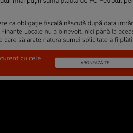
ului (mai puţin suma plătită de FC Petrolul pe
e ca obligaţie fiscală născută după data intrări
Finanţe Locale nu a binevoit, nici până la acea
care să arate natura sumei solicitate a fi plăti
 curent cu cele
ABONEAZĂ-TE