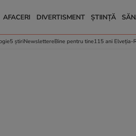
AFACERI
DIVERTISMENT
ȘTIINȚĂ
SĂN
Bani și Afaceri
Monden
Știri Știință
Știri 
Auto
Horoscop
Schimbări climati
Relații
Locuri de muncă
Muzică și Filme
Rețete
ogie
5 știri
Newslettere
Bine pentru tine
115 ani Elveția
Imobiliare.ro
Vacanțe și Cultură
Fructe
eJobs.ro
Îngriji