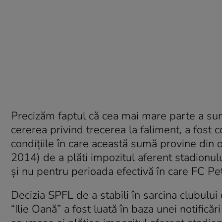
Precizăm faptul că cea mai mare parte a sume
cererea privind trecerea la faliment, a fost 
condiţiile în care această sumă provine din o
2014) de a plăti impozitul aferent stadionulu
şi nu pentru perioada efectivă în care FC Petr
Decizia SPFL de a stabili în sarcina clubului 
“Ilie Oană” a fost luată în baza unei notificăr