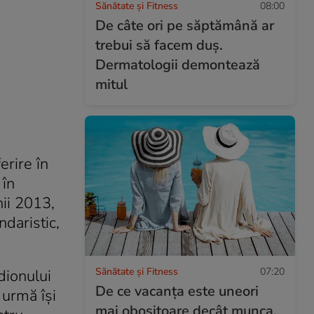
Sănătate și Fitness
08:00
De câte ori pe săptămână ar
trebui să facem duș.
Dermatologii demontează
mitul
erire în
 în
nii 2013,
ndaristic,
Sănătate și Fitness
07:20
dionului
De ce vacanța este uneori
 urmă îşi
mai obositoare decât munca.