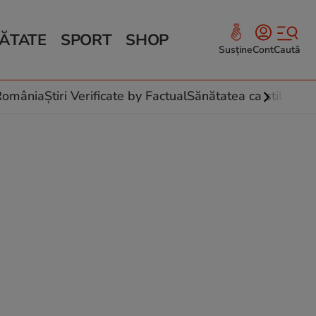
ĂTATE
SPORT
SHOP
Susține
Cont
Caută
Sănătate și Fitness
ce
 culinare
-România
Știri Verificate by Factual
Sănătatea ca stil de vi
 și legume
rea plantelor