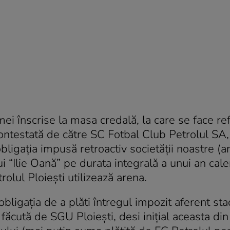
i înscrise la masa credală, la care se face ref
contestată de către SC Fotbal Club Petrolul SA,
bligaţia impusă retroactiv societăţii noastre (a
i “Ilie Oană” pe durata integrală a unui an cale
olul Ploieşti utilizează arena.
obligaţia de a plăti întregul impozit aferent sta
i făcută de SGU Ploieşti, desi iniţial aceasta din