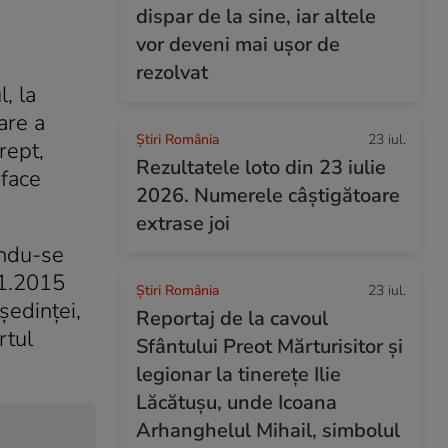
dispar de la sine, iar altele
vor deveni mai ușor de
rezolvat
, la
are a
Știri România
23 iul.
rept,
Rezultatele loto din 23 iulie
 face
2026. Numerele câștigătoare
extrase joi
ându-se
11.2015
Știri România
23 iul.
şedinţei,
Reportaj de la cavoul
rtul
Sfântului Preot Mărturisitor și
legionar la tinerețe Ilie
Lăcătușu, unde Icoana
Arhanghelul Mihail, simbolul