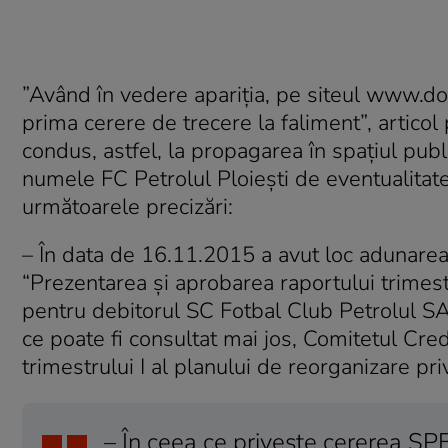
”Având în vedere apariţia, pe siteul www.doarp
prima cerere de trecere la faliment”, artico
condus, astfel, la propagarea în spaţiul publ
numele FC Petrolul Ploieşti de eventualitate
următoarele precizări:
– În data de 16.11.2015 a avut loc adunarea 
“Prezentarea şi aprobarea raportului trimest
pentru debitorul SC Fotbal Club Petrolul SA
ce poate fi consultat mai jos, Comitetul Credi
trimestrului I al planului de reorganizare pr
– În ceea ce priveşte cererea SPF