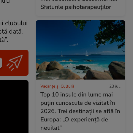
ntru
Sfaturile psihoterapeuților
i clubului
stă dată,
tă”.
Vacanțe și Cultură
23 iul.
Top 10 insule din lume mai
puțin cunoscute de vizitat în
2026. Trei destinații se află în
Europa: „O experiență de
neuitat”