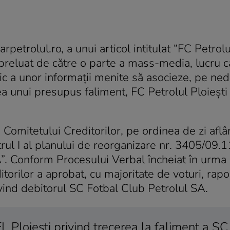
etrolul.ro, a unui articol intitulat “FC Petrolul
l preluat de către o parte a mass-media, lucru c
ic a unor informaţii menite să asocieze, pe ned
a unui presupus faliment, FC Petrolul Ploieşti
Comitetului Creditorilor, pe ordinea de zi afl
rul I al planului de reorganizare nr. 3405/09.
”. Conform Procesului Verbal încheiat în urma 
torilor a aprobat, cu majoritate de voturi, rapo
ivind debitorul SC Fotbal Club Petrolul SA.
L Ploieşti privind trecerea la faliment a SC