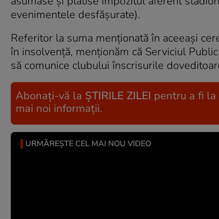
asumase şi plătise impozitul aferent stadion
evenimentele desfăşurate).
Referitor la suma menţionată în aceeaşi cerer
în insolvenţă, menţionăm că Serviciul Public 
să comunice clubului înscrisurile doveditoare 
Abonați-vă la
ȘTIRILE ZILEI
pentru a fi la
mai noi informații.
URMĂREȘTE CEL MAI NOU VIDEO