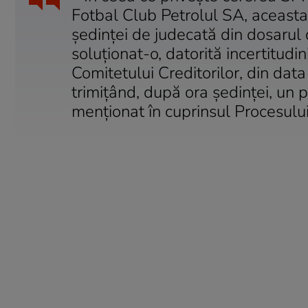
Fotbal Club Petrolul SA, aceasta 
şedinţei de judecată din dosarul 
soluţionat-o, datorită incertitudi
Comitetului Creditorilor, din dat
trimiţând, după ora şedinţei, un 
menţionat în cuprinsul Procesului