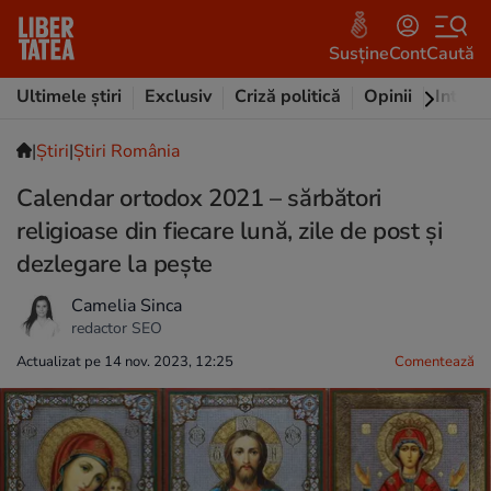
Susține
Cont
Caută
Ultimele știri
Exclusiv
Criză politică
Opinii
Intervi
|
Ştiri
|
Știri România
Calendar ortodox 2021 – sărbători
religioase din fiecare lună, zile de post și
dezlegare la pește
Camelia Sinca
redactor SEO
Actualizat pe 14 nov. 2023, 12:25
Comentează