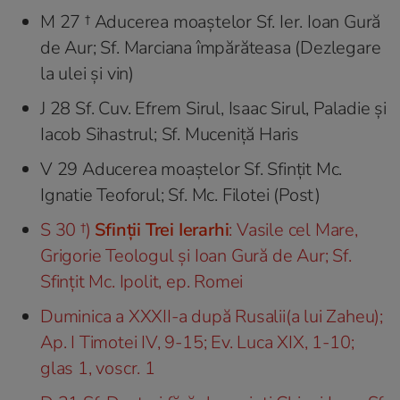
M 27 † Aducerea moaştelor Sf. Ier. Ioan Gură
de Aur; Sf. Marciana împărăteasa (Dezlegare
la ulei şi vin)
J 28 Sf. Cuv. Efrem Sirul, Isaac Sirul, Paladie şi
Iacob Sihastrul; Sf. Muceniță Haris
V 29 Aducerea moaştelor Sf. Sfințit Mc.
Ignatie Teoforul; Sf. Mc. Filotei (Post)
S 30 †)
Sfinții Trei Ierarhi
: Vasile cel Mare,
Grigorie Teologul şi Ioan Gură de Aur; Sf.
Sfințit Mc. Ipolit, ep. Romei
Duminica a XXXII-a după Rusalii(a lui Zaheu);
Ap. I Timotei IV, 9-15; Ev. Luca XIX, 1-10;
glas 1, voscr. 1