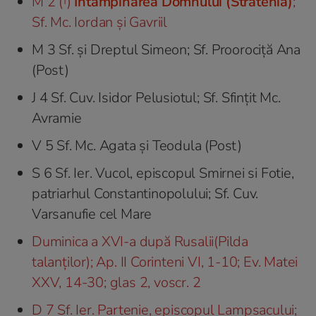
M 2 (†)
Întâmpinarea Domnului (Stratenia)
;
Sf. Mc. Iordan şi Gavriil
M 3 Sf. şi Dreptul Simeon; Sf. Proorociță Ana
(Post)
J 4 Sf. Cuv. Isidor Pelusiotul; Sf. Sfințit Mc.
Avramie
V 5 Sf. Mc. Agata şi Teodula (Post)
S 6 Sf. Ier. Vucol, episcopul Smirnei si Fotie,
patriarhul Constantinopolului; Sf. Cuv.
Varsanufie cel Mare
Duminica a XVI-a după Rusalii(Pilda
talanților); Ap. II Corinteni VI, 1-10; Ev. Matei
XXV, 14-30; glas 2, voscr. 2
D 7 Sf. Ier. Partenie, episcopul Lampsacului;