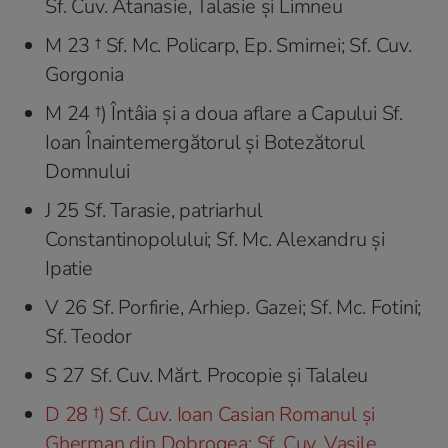
Sf. Cuv. Atanasie, Talasie şi Limneu
M 23 † Sf. Mc. Policarp, Ep. Smirnei; Sf. Cuv.
Gorgonia
M 24 †) Întâia şi a doua aflare a Capului Sf.
Ioan Înaintemergătorul şi Botezătorul
Domnului
J 25 Sf. Tarasie, patriarhul
Constantinopolului; Sf. Mc. Alexandru şi
Ipatie
V 26 Sf. Porfirie, Arhiep. Gazei; Sf. Mc. Fotini;
Sf. Teodor
S 27 Sf. Cuv. Mărt. Procopie şi Talaleu
D 28 †) Sf. Cuv. Ioan Casian Romanul şi
Gherman din Dobrogea; Sf. Cuv. Vasile