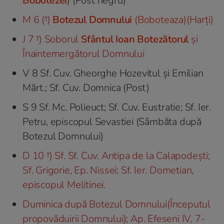
Bobotezei
) (Post negru)
M 6 (†)
Botezul Domnului
(Boboteaza)
(Harți)
J 7 †) Soborul
Sfântul Ioan Botezătorul
şi
Înaintemergătorul Domnului
V 8 Sf. Cuv. Gheorghe Hozevitul şi Emilian
Mărt.; Sf. Cuv. Domnica (Post)
S 9 Sf. Mc. Polieuct; Sf. Cuv. Eustratie; Sf. Ier.
Petru, episcopul Sevastiei (Sâmbăta după
Botezul Domnului)
D 10 †) Sf. Sf. Cuv. Antipa de la Calapodeşti;
Sf. Grigorie, Ep. Nissei; Sf. Ier. Dometian,
episcopul Melitinei.
Duminica după Botezul Domnului(Începutul
propovăduirii Domnului); Ap. Efeseni IV, 7-