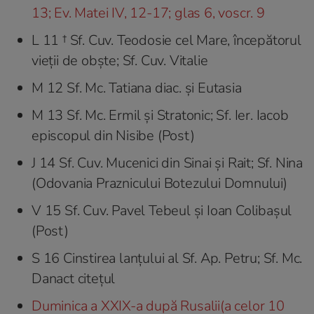
13; Ev. Matei IV, 12-17; glas 6, voscr. 9
L 11 † Sf. Cuv. Teodosie cel Mare, începătorul
vieții de obşte; Sf. Cuv. Vitalie
M 12 Sf. Mc. Tatiana diac. şi Eutasia
M 13 Sf. Mc. Ermil şi Stratonic; Sf. Ier. Iacob
episcopul din Nisibe (Post)
J 14 Sf. Cuv. Mucenici din Sinai şi Rait; Sf. Nina
(Odovania Praznicului Botezului Domnului)
V 15 Sf. Cuv. Pavel Tebeul şi Ioan Colibaşul
(Post)
S 16 Cinstirea lanțului al Sf. Ap. Petru; Sf. Mc.
Danact citețul
Duminica a XXIX-a după Rusalii(a celor 10