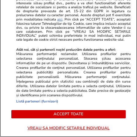
interesele si/sau profilul dvs., pentru a va oferi functionalitati aferente
retelelor de socializare si pentru a analiza traficul pe website. Beneficiati
de drepturile prevazute de art. 15-22 din GDPR in legatura cu
prelucrarea datelor cu caracter personal. Aceste drepturi pot fi exercitate
Calendar ortodox martie 2021
prin modalitatea indicata
aici
. Prin click pe “ACCEPT TOATE”, acceptati
folosirea tuturor Tehnologiilor de tip Cookie, care implica inclusiv acceptul
dvs. cu privire la stocarea/accesarea informatiilor de catre Vendor-ii cu
L 1 Sf. Cuv. Mc. Evdochia; Sf. Cuv. Domnina;
care colaboram. Prin click pe “VREAU SA MODIFIC SETARILE
INDIVIDUAL” puteti schimba preferintele in mod individual, mai putin
cele legate de cookie strict necesare pentru functionarea website-ului.
Sf. Mc. Antonina; Sf. Mc. Marcel şi Antonie
Atât noi, cât și partenerii noștri prelucrăm datele pentru a oferi:
M 2 Sf. Sfințit Mc. Teodot; Sf. Mc. Isihie şi
Măsurarea performanței reclamelor. Utilizarea profilurilor pentru
selectarea conținutului personalizat. Stocarea și/sau accesarea
Nestor
informațiilor de pe un dispozitiv. Dezvoltarea și îmbunătățirea serviciilor.
Crearea profilurilor de conținut personalizat. Utilizarea profilurilor pentru
selectarea publicității personalizate. Crearea profilurilor pentru
M 3 Sf. Mc. Eutropie, Cleonic şi Vasilisc
publicitate personalizată. Măsurarea performanței conținutului.
(Post)
Înțelegerea publicului prin statistici sau combinații de date din surse
diferite. Utilizarea datelor limitate pentru a selecta conținutul. Utilizarea
de date limitate pentru a selecta publicitatea. Date precise de geolocație
J 4 Sf. Cuv. Gherasim de la Iordan; Sf. Mc.
și identificarea prin scanarea dispozitivului.
Listă parteneri (furnizori)
Pavel şi Iuliana, sora lui
ACCEPT TOATE
V 5 Sf. Mc. Conon din Isauria; Sf. Mc. Conon
Grădinarul, Sf. Mc. Iraida; Sf. Cuv. Marcu
VREAU SA MODIFIC SETARILE INDIVIDUAL
Pusnicul (Post)