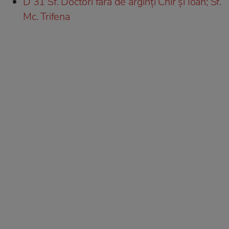
D 31 Sf. Doctori fără de arginți Chir şi Ioan; Sf.
Mc. Trifena