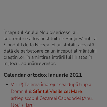
Începutul Anului Nou bisericesc la 1
septembrie a fost instituit de Sfinții Părinți la
Sinodul I de la Niceea. Ei au stabilit această
dată de sărbătoare ca un început al mântuirii
creștinilor, în amintirea intrării lui Hristos în
mijlocul adunării evreilor.
Calendar ortodox ianuarie 2021
V 1 (†) Tăierea împrejur cea după trup a
Domnului;
Sfântul Vasile cel Mare
,
arhiepiscopul Cezareei Capadociei (Anul
Nou) (Harți)