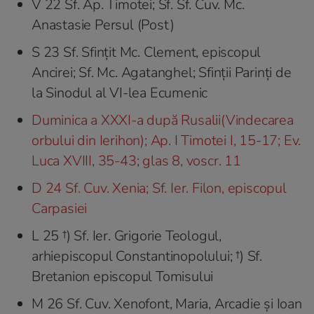
V 22 Sf. Ap. Timotei; Sf. Sf. Cuv. Mc.
Anastasie Persul (Post)
S 23 Sf. Sfințit Mc. Clement, episcopul
Ancirei; Sf. Mc. Agatanghel; Sfinții Parinți de
la Sinodul al VI-lea Ecumenic
Duminica a XXXI-a după Rusalii(Vindecarea
orbului din Ierihon); Ap. I Timotei I, 15-17; Ev.
Luca XVIII, 35-43; glas 8, voscr. 11
D 24 Sf. Cuv. Xenia; Sf. Ier. Filon, episcopul
Carpasiei
L 25 †) Sf. Ier. Grigorie Teologul,
arhiepiscopul Constantinopolului; †) Sf.
Bretanion episcopul Tomisului
M 26 Sf. Cuv. Xenofont, Maria, Arcadie şi Ioan