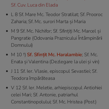
Sf. Cuv. Luca din Elada
L 8 Sf. Mare Mc. Teodor Stratilat; Sf. Prooroc
Zaharia; Sf. Mc. surori Marta şi Maria
M 9 Sf. Mc. Nichifor; Sf. Sfințiți Mc. Marcel şi
Pangratie (Odovania Praznicului Întâmpinării
Domnului)
M 10 †)
Sf. Sfințit Mc. Haralambie
; Sf. Mc.
Enata şi Valentina (Dezlegare la ulei şi vin)
J 11 Sf. Ier. Vlasie, episcopul Sevastiei; Sf.
Teodora împărăteasa
V 12 Sf. Ier. Meletie, arhiepiscopul Antiohiei
celei Mari; Sf. Antonie, patriarhul
Constantinopolului; Sf. Mc. Hristea (Post)