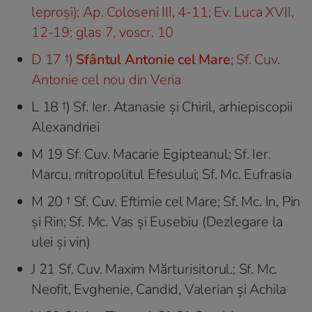
leproși); Ap. Coloseni III, 4-11; Ev. Luca XVII,
12-19; glas 7, voscr. 10
D 17 †)
Sfântul Antonie cel Mare
; Sf. Cuv.
Antonie cel nou din Veria
L 18 †) Sf. Ier. Atanasie şi Chiril, arhiepiscopii
Alexandriei
M 19 Sf. Cuv. Macarie Egipteanul; Sf. Ier.
Marcu, mitropolitul Efesului; Sf. Mc. Eufrasia
M 20 † Sf. Cuv. Eftimie cel Mare; Sf. Mc. In, Pin
şi Rin; Sf. Mc. Vas şi Eusebiu (Dezlegare la
ulei şi vin)
J 21 Sf. Cuv. Maxim Mărturisitorul.; Sf. Mc.
Neofit, Evghenie, Candid, Valerian şi Achila