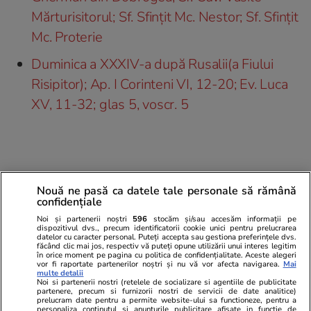
Mărturisitorul; Sf. Sfințit Mc. Nestor; Sf. Sfințit
Mc. Proterie
Duminica a XXXIV-a după Rusalii(a Fiului
Risipitor); Ap. I Corinteni VI, 12-20; Ev. Luca
XV, 11-32; glas 5, voscr. 5
Nouă ne pasă ca datele tale personale să rămână
confidențiale
Noi și partenerii noștri
596
stocăm și/sau accesăm informații pe
dispozitivul dvs., precum identificatorii cookie unici pentru prelucrarea
datelor cu caracter personal. Puteți accepta sau gestiona preferințele dvs.
făcând clic mai jos, respectiv vă puteți opune utilizării unui interes legitim
în orice moment pe pagina cu politica de confidențialitate. Aceste alegeri
vor fi raportate partenerilor noștri și nu vă vor afecta navigarea.
Mai
multe detalii
Noi si partenerii nostri (retelele de socializare si agentiile de publicitate
partenere, precum si furnizorii nostri de servicii de date analitice)
prelucram date pentru a permite website-ului sa functioneze, pentru a
personaliza continutul si anunturile publicitare afisate in functie de