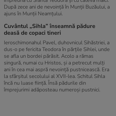
împreună cu Sfânta Teodora şi cu câteva maici.
După zece ani de nevoinţă în Munţii Buzăului, a
ajuns în Munţii Neamţului.
Cuvântul „Sihla” înseamnă pădure
deasă de copaci tineri
Ieroschimonahul Pavel, duhovnicul Sihăstriei, a
dus-o pe fericita Teodora în părţile Sihlei, unde
se afla un bordei părăsit. Acolo a rămas
singură, numai cu Hristos, şi a petrecut mulţi
ani în cea mai aspră nevoinţă pustnicească. Era
la sfârşitul secolului al XVII-lea. Schitul Sihla
încă nu luase fiinţă. Însă pădurile din
împrejurimi adăposteau numeroşi pustnici.