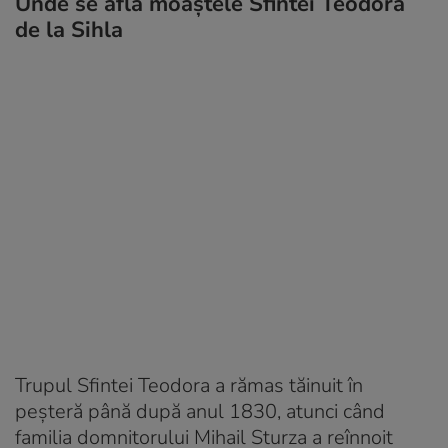
Unde se află moaştele Sfintei Teodora
de la Sihla
Trupul Sfintei Teodora a rămas tăinuit în
peșteră până după anul 1830, atunci când
familia domnitorului Mihail Sturza a reînnoit