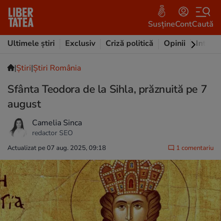
Susține
Cont
Caută
Ultimele știri
Exclusiv
Criză politică
Opinii
Intervi
|
Ştiri
|
Știri România
Sfânta Teodora de la Sihla, prăznuită pe 7
august
Camelia Sinca
redactor SEO
Actualizat pe 07 aug. 2025, 09:18
1 comentariu