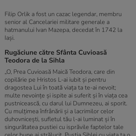
Filip Orlik a fost un cazac legendar, membru
senior al Cancelariei militare generale a
hatmanului Ivan Mazepa, decedat în 1742 la
Iași.
Rugăciune către Sfânta Cuvioasă
Teodora de la Sihla
„O, Prea Cuvioasă Maică Teodora, care din
copilărie pe Hristos L-ai iubit și pentru
dragostea Lui în toată viața ta te-ai nevoit;
multe nevoințe și ispite ai suferit și în viața cea
pustnicească, cu darul lui Dum­nezeu, ai sporit.
Cu mulțimea înfrânării și a lacrimilor celor
duhovnicești, sufletul tău l-ai luminat și în
singurătatea pustiei cu isprăvile faptelor tale
celor bune ai strălucit. Pustia Sihlei cu viața ta o