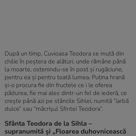
După un timp, Cuvioasa Teodora se mută din
chilie în peştera de alături, unde rămâne până
la moarte, ostenindu-se în post şi rugăciune,
pentru ea şi pentru toată lumea. Puţina hrană
şi-o procura fie din fructele ce i le oferea
pădurea, fie mai ales dintr-un fel de iederă, ce
creşte până azi pe stâncile Sihlei, numită “iarbă
dulce” sau “măcrişul Sfintei Teodora”.
Sfânta Teodora de la Sihla –
supranumită și „Floarea duhovnicească