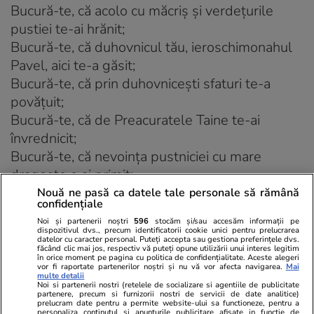
Bucură-te, că acolo cu măcriș și verdețurile
pustiei te-ai hrănit;
Bucură-te, că duhovnicul tău, ieroschimonahul
Pavel, aici te-a găsit;
Bucură-te, că prin duhovnicești sfaturi te-a
povățuit;
Bucură-te, că de Preacuratele Taine te-ai
învrednicit;
Bucură-te, că nevoința pustniciei cu mare
dragoste o ai primit;
Bucură-te, că a iubitorilor de liniște ai fost
Nouă ne pasă ca datele tale personale să rămână
confidențiale
vrednică următoare;
Noi și partenerii noștri
596
stocăm și/sau accesăm informații pe
Bucură-te, Cuvioasă Teodora, a Moldovei
dispozitivul dvs., precum identificatorii cookie unici pentru prelucrarea
datelor cu caracter personal. Puteți accepta sau gestiona preferințele dvs.
duhovnicească floare!
făcând clic mai jos, respectiv vă puteți opune utilizării unui interes legitim
în orice moment pe pagina cu politica de confidențialitate. Aceste alegeri
vor fi raportate partenerilor noștri și nu vă vor afecta navigarea.
Mai
multe detalii
Condac 4
Noi si partenerii nostri (retelele de socializare si agentiile de publicitate
partenere, precum si furnizorii nostri de servicii de date analitice)
prelucram date pentru a permite website-ului sa functioneze, pentru a
Ziua și noaptea petrecând în rugăciunea cea cu
personaliza continutul si anunturile publicitare afisate in functie de