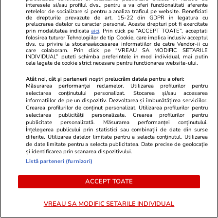
interesele si/sau profilul dvs., pentru a va oferi functionalitati aferente
lacrimi și în meditațiile cele duhovnicești, din
retelelor de socializare si pentru a analiza traficul pe website. Beneficiati
de drepturile prevazute de art. 15-22 din GDPR in legatura cu
inimă suspinând, lăudai pe Dumnezeu, cântând:
prelucrarea datelor cu caracter personal. Aceste drepturi pot fi exercitate
prin modalitatea indicata
aici
. Prin click pe “ACCEPT TOATE”, acceptati
Aliluia!
folosirea tuturor Tehnologiilor de tip Cookie, care implica inclusiv acceptul
dvs. cu privire la stocarea/accesarea informatiilor de catre Vendor-ii cu
care colaboram. Prin click pe “VREAU SA MODIFIC SETARILE
Icos 4
INDIVIDUAL” puteti schimba preferintele in mod individual, mai putin
cele legate de cookie strict necesare pentru functionarea website-ului.
Petrecând vreme îndelungată în pustia Sihlei,
Atât noi, cât și partenerii noștri prelucrăm datele pentru a oferi:
Măsurarea performanței reclamelor. Utilizarea profilurilor pentru
cu lacrimi duhovnicești mai mult decât cu hrana
selectarea conținutului personalizat. Stocarea și/sau accesarea
informațiilor de pe un dispozitiv. Dezvoltarea și îmbunătățirea serviciilor.
trupului te întăreai și cu nădejdea veșnicelor
Crearea profilurilor de conținut personalizat. Utilizarea profilurilor pentru
selectarea publicității personalizate. Crearea profilurilor pentru
bucurii în toată vremea te mângâiai. Pentru care
publicitate personalizată. Măsurarea performanței conținutului.
și noi nevrednicii te lăudăm:
Înțelegerea publicului prin statistici sau combinații de date din surse
diferite. Utilizarea datelor limitate pentru a selecta conținutul. Utilizarea
Bucură-te, că prin rugăciune neîncetată
de date limitate pentru a selecta publicitatea. Date precise de geolocație
și identificarea prin scanarea dispozitivului.
dragostea lui Dumnezeu ai câștigat;
Listă parteneri (furnizori)
Bucură-te, că pe treptele urcușului
duhovnicesc te-ai ridicat;
ACCEPT TOATE
Bucură-te, că pe treapta făptuirii morale repede
VREAU SA MODIFIC SETARILE INDIVIDUAL
ai ajuns;