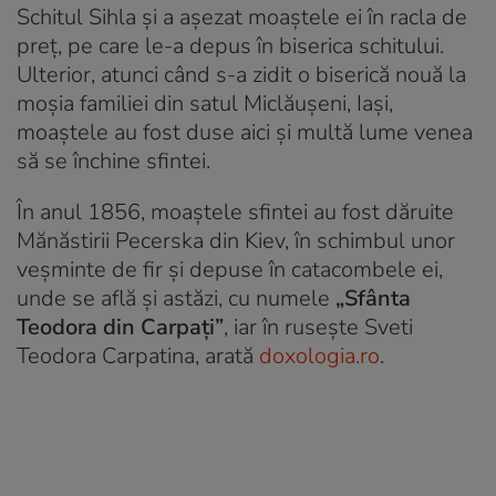
Schitul Sihla și a așezat moaștele ei în racla de
preț, pe care le-a depus în biserica schitului.
Ulterior, atunci când s-a zidit o biserică nouă la
moșia familiei din satul Miclăușeni, Iași,
moaștele au fost duse aici și multă lume venea
să se închine sfintei.
În anul 1856, moaştele sfintei au fost dăruite
Mănăstirii Pecerska din Kiev, în schimbul unor
veşminte de fir şi depuse în catacombele ei,
unde se află şi astăzi, cu numele
„Sfânta
Teodora din Carpaţi”
, iar în ruseşte
Sveti
Teodora Carpatina
, arată
doxologia.ro
.