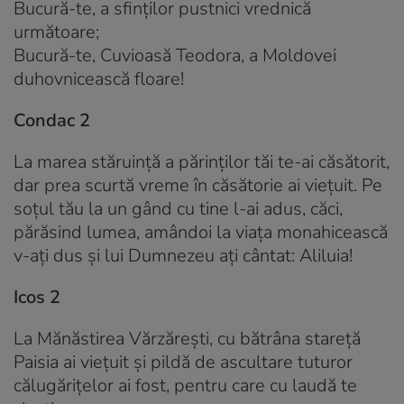
Bucură-te, a sfinților pustnici vrednică
următoare;
Bucură-te, Cuvioasă Teodora, a Moldovei
duhovnicească floare!
Condac 2
La marea stăruință a părinților tăi te-ai căsătorit,
dar prea scurtă vreme în căsătorie ai viețuit. Pe
soțul tău la un gând cu tine l-ai adus, căci,
părăsind lumea, amândoi la viața monahicească
v-ați dus și lui Dumnezeu ați cântat: Aliluia!
Icos 2
La Mănăstirea Vărzărești, cu bătrâna stareță
Paisia ai viețuit și pildă de ascultare tuturor
călugărițelor ai fost, pentru care cu laudă te