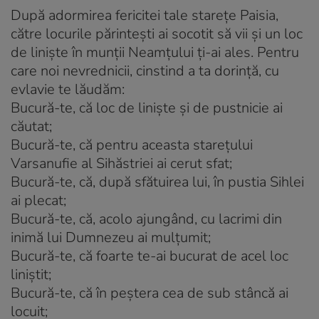
După adormirea fericitei tale starețe Paisia,
către locurile părintești ai socotit să vii și un loc
de liniște în munții Neamțului ți-ai ales. Pentru
care noi nevrednicii, cinstind a ta dorință, cu
evlavie te lăudăm:
Bucură-te, că loc de liniște și de pustnicie ai
căutat;
Bucură-te, că pentru aceasta starețului
Varsanufie al Sihăstriei ai cerut sfat;
Bucură-te, că, după sfătuirea lui, în pustia Sihlei
ai plecat;
Bucură-te, că, acolo ajungând, cu lacrimi din
inimă lui Dumnezeu ai mulțumit;
Bucură-te, că foarte te-ai bucurat de acel loc
liniștit;
Bucură-te, că în peștera cea de sub stâncă ai
locuit;