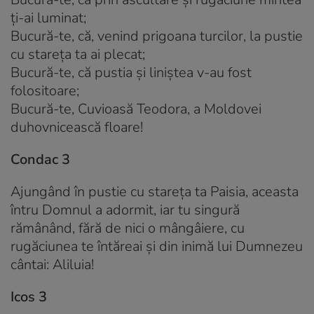
ți-ai luminat;
Bucură-te, că, venind prigoana turcilor, la pustie
cu stareța ta ai plecat;
Bucură-te, că pustia și liniștea v-au fost
folositoare;
Bucură-te, Cuvioasă Teodora, a Moldovei
duhovnicească floare!
Condac 3
Ajungând în pustie cu stareța ta Paisia, aceasta
întru Domnul a adormit, iar tu singură
rămânând, fără de nici o mân­gâiere, cu
rugăciunea te întăreai și din inimă lui Dumnezeu
cântai: Aliluia!
Icos 3