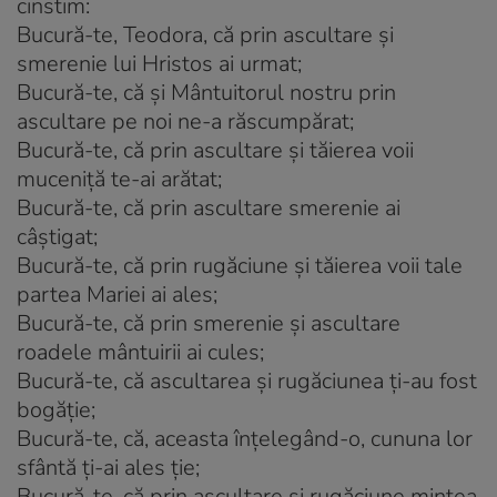
cinstim:
Bucură-te, Teodora, că prin ascultare și
smerenie lui Hristos ai urmat;
Bucură-te, că și Mântuitorul nostru prin
ascultare pe noi ne-a răscumpărat;
Bucură-te, că prin ascultare și tăierea voii
muceniță te-ai arătat;
Bucură-te, că prin ascultare smerenie ai
câștigat;
Bucură-te, că prin rugăciune și tăierea voii tale
partea Mariei ai ales;
Bucură-te, că prin smerenie și ascultare
roadele mântuirii ai cules;
Bucură-te, că ascultarea și rugăciunea ți-au fost
bogăție;
Bucură-te, că, aceasta înțelegând-o, cununa lor
sfântă ți-ai ales ție;
Bucură-te, că prin ascultare și rugăciune mintea