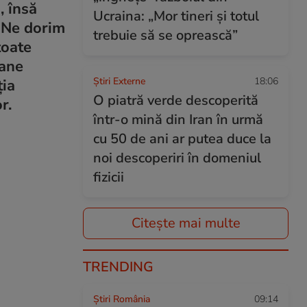
, însă
Ucraina: „Mor tineri și totul
. Ne dorim
trebuie să se oprească”
toate
oane
Știri Externe
18:06
ţia
O piatră verde descoperită
r.
într-o mină din Iran în urmă
cu 50 de ani ar putea duce la
noi descoperiri în domeniul
fizicii
Citește mai multe
TRENDING
Știri România
09:14