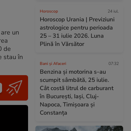
Horoscop
24 iul.
Horoscop Urania | Previziuni
astrologice pentru perioada
 are un
25 – 31 iulie 2026. Luna
rea
Plină în Vărsător
0 de
e stau în
Bani și Afaceri
07:32
Benzina și motorina s-au
scumpit sâmbătă, 25 iulie.
Cât costă litrul de carburant
în București, Iași, Cluj-
Napoca, Timișoara și
Constanța