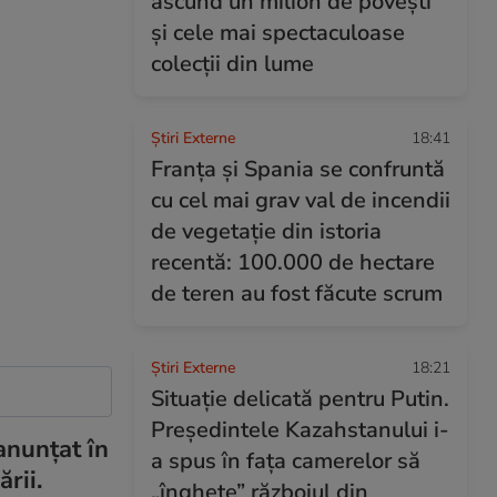
ascund un milion de povești
și cele mai spectaculoase
colecții din lume
Știri Externe
18:41
Franța și Spania se confruntă
cu cel mai grav val de incendii
de vegetație din istoria
recentă: 100.000 de hectare
de teren au fost făcute scrum
Știri Externe
18:21
Situație delicată pentru Putin.
Președintele Kazahstanului i-
anunţat în
a spus în fața camerelor să
rii.
„înghețe” războiul din