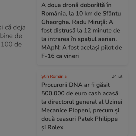
A doua dronă doborâtă în
România, la 10 km de Sfântu
Gheorghe. Radu Miruță: A
i că deja
fost distrusă la 12 minute de
 bine de
la intrarea în spațiul aerian.
a 100 de
MApN: A fost același pilot de
F-16 ca vineri
Știri România
24 iul.
Procurorii DNA ar fi găsit
500.000 de euro cash acasă
la directorul general al Uzinei
Mecanice Plopeni, precum și
două ceasuri Patek Philippe
și Rolex