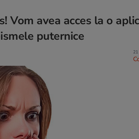
s! Vom avea acces la o aplic
eismele puternice
21 
C