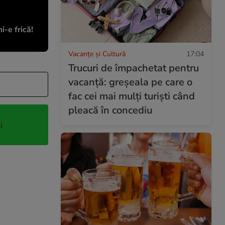
-e frică!
Vacanțe și Cultură
17:04
Trucuri de împachetat pentru
vacanță: greșeala pe care o
fac cei mai mulți turiști când
pleacă în concediu
i