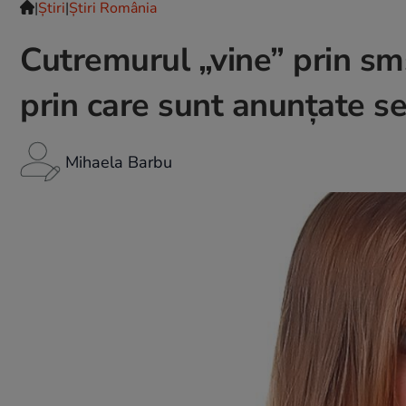
|
Ştiri
|
Știri România
Cutremurul „vine” prin sm
prin care sunt anunţate s
Mihaela Barbu