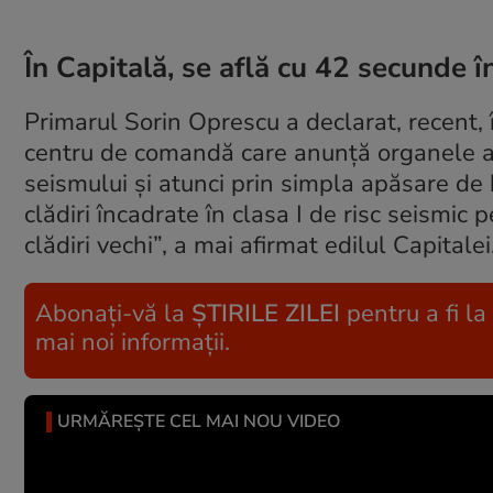
În Capitală, se află cu 42 secunde î
Primarul Sorin Oprescu a declarat, recent,
centru de comandă care anunţă organele ab
seismului şi atunci prin simpla apăsare de 
clădiri încadrate în clasa I de risc seismic
clădiri vechi”, a mai afirmat edilul Capitalei
Abonați-vă la
ȘTIRILE ZILEI
pentru a fi la
mai noi informații.
URMĂREȘTE CEL MAI NOU VIDEO