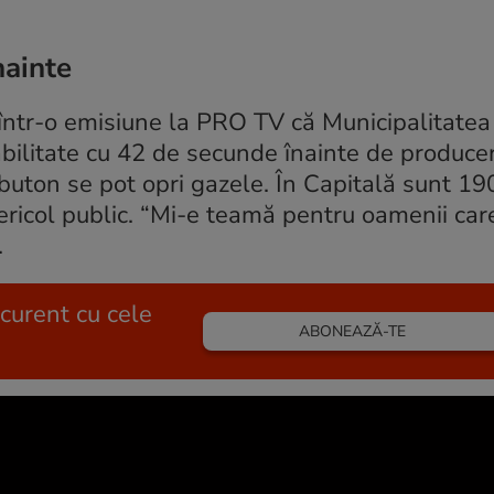
nainte
 într-o emisiune la PRO TV că Municipalitatea
ilitate cu 42 de secunde înainte de produce
buton se pot opri gazele. În Capitală sunt 19
 pericol public. “Mi-e teamă pentru oamenii car
.
 curent cu cele
ABONEAZĂ-TE