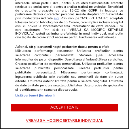
interesele si/sau profilul dvs., pentru a va oferi functionalitati aferente
retelelor de socializare si pentru a analiza traficul pe website. Beneficiati
În prima jumătate a lunii iunie, tânărul bengalez
de drepturile prevazute de art. 15-22 din GDPR in legatura cu
prelucrarea datelor cu caracter personal. Aceste drepturi pot fi exercitate
a intrat în contact cu un traficant de migranți
prin modalitatea indicata
aici
. Prin click pe “ACCEPT TOATE”, acceptati
folosirea tuturor Tehnologiilor de tip Cookie, care implica inclusiv acceptul
care cutreiera străzile Timișoarei. I-a spus că
dvs. cu privire la stocarea/accesarea informatiilor de catre Vendor-ii cu
care colaboram. Prin click pe “VREAU SA MODIFIC SETARILE
prețul drumului e 3.500 de euro, iar familia de
INDIVIDUAL” puteti schimba preferintele in mod individual, mai putin
cele legate de cookie strict necesare pentru functionarea website-ului.
acasă s-a pus pe strâns bani pentru a-l trimite
în vestul Europei.
Atât noi, cât și partenerii noștri prelucrăm datele pentru a oferi:
Măsurarea performanței reclamelor. Utilizarea profilurilor pentru
selectarea conținutului personalizat. Stocarea și/sau accesarea
„A fost ușor să trecem granița. Am luat un taxi
informațiilor de pe un dispozitiv. Dezvoltarea și îmbunătățirea serviciilor.
Crearea profilurilor de conținut personalizat. Utilizarea profilurilor pentru
până într-o parcare și, odată ajunși acolo, am
selectarea publicității personalizate. Crearea profilurilor pentru
publicitate personalizată. Măsurarea performanței conținutului.
primit de la traficanți o locație pe mesagerie.
Înțelegerea publicului prin statistici sau combinații de date din surse
Ne-am dus acolo și am găsit un TIR cu un
diferite. Utilizarea datelor limitate pentru a selecta conținutul. Utilizarea
de date limitate pentru a selecta publicitatea. Date precise de geolocație
container atașat. Ne-am urcat vreo 75 de
și identificarea prin scanarea dispozitivului.
Listă parteneri (furnizori)
oameni. Erau afgani, bengalezi, de peste tot. La
graniță ne-am ascuns în niște cutii din placaj”,
ACCEPT TOATE
povestește Ahmed.
VREAU SA MODIFIC SETARILE INDIVIDUAL