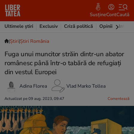
Susține
Cont
Caută
Ultimele știri
Exclusiv
Criză politică
Opinii
Intervi
|
Ştiri
|
Știri România
Fuga unui muncitor străin dintr-un abator
românesc până într-o tabără de refugiați
din vestul Europei
Adina Florea
Vlad Marko Tollea
Actualizat pe 09 aug. 2023, 09:47
Comentează