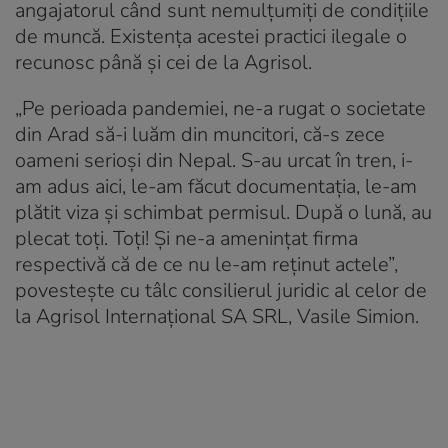
angajatorul când sunt nemulțumiți de condițiile
de muncă. Existența acestei practici ilegale o
recunosc până și cei de la Agrisol.
„Pe perioada pandemiei, ne-a rugat o societate
din Arad să-i luăm din muncitori,
că-s zece
oameni serioși din Nepal
. S-au urcat în tren, i-
am adus aici, le-am făcut documentația, le-am
plătit viza și schimbat permisul. După o lună, au
plecat toți. Toți! Și ne-a amenințat firma
respectivă că de ce nu le-am reținut actele”,
povestește cu tâlc consilierul juridic al celor de
la Agrisol Internațional SA SRL, Vasile Simion.