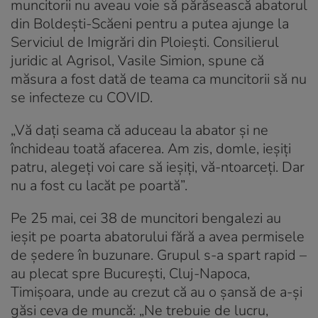
muncitorii nu aveau voie să părăsească abatorul
din Boldești-Scăeni pentru a putea ajunge la
Serviciul de Imigrări din Ploiești. Consilierul
juridic al Agrisol, Vasile Simion, spune că
măsura a fost dată de teama ca muncitorii să nu
se infecteze cu COVID.
„Vă dați seama că aduceau la abator și ne
închideau toată afacerea. Am zis, domle, ieșiți
patru, alegeți voi care să ieșiți, vă-ntoarceți. Dar
nu a fost cu lacăt pe poartă”.
Pe 25 mai, cei 38 de muncitori bengalezi au
ieșit pe poarta abatorului fără a avea permisele
de ședere în buzunare. Grupul s-a spart rapid –
au plecat spre București, Cluj-Napoca,
Timișoara, unde au crezut că au o șansă de a-și
găsi ceva de muncă: „Ne trebuie de lucru,