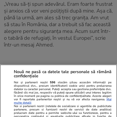
„Vreau să-ți spun adevărul. Eram foarte frustrat
și anxios că vor veni polițiștii după mine. Așa că,
până la urmă, am ales să trec granița. Am vrut
să stau în România, dar a trebuit să fac această
alegere pentru siguranța mea. Acum sunt într-
o tabără de refugiați, în vestul Europei”, scrie
într-un mesaj Ahmed.
Nouă ne pasă ca datele tale personale să rămână
confidențiale
Noi și partenerii noștri
596
stocăm și/sau accesăm informații pe
dispozitivul dvs., precum identificatorii cookie unici pentru prelucrarea
datelor cu caracter personal. Puteți accepta sau gestiona preferințele dvs.
făcând clic mai jos, respectiv vă puteți opune utilizării unui interes legitim
în orice moment pe pagina cu politica de confidențialitate. Aceste alegeri
vor fi raportate partenerilor noștri și nu vă vor afecta navigarea.
Mai
multe detalii
Noi si partenerii nostri (retelele de socializare si agentiile de publicitate
partenere, precum si furnizorii nostri de servicii de date analitice)
prelucram date pentru a permite website-ului sa functioneze, pentru a
personaliza continutul si anunturile publicitare afisate in functie de