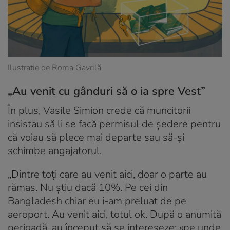
Ilustrație de Roma Gavrilă
„Au venit cu gânduri să o ia spre Vest”
În plus, Vasile Simion crede că muncitorii
insistau să li se facă permisul de ședere pentru
că voiau să plece mai departe sau să-și
schimbe angajatorul.
„Dintre toți care au venit aici, doar o parte au
rămas. Nu știu dacă 10%. Pe cei din
Bangladesh chiar eu i-am preluat de pe
aeroport. Au venit aici, totul ok. După o anumită
perioadă, au început să se intereseze: «pe unde