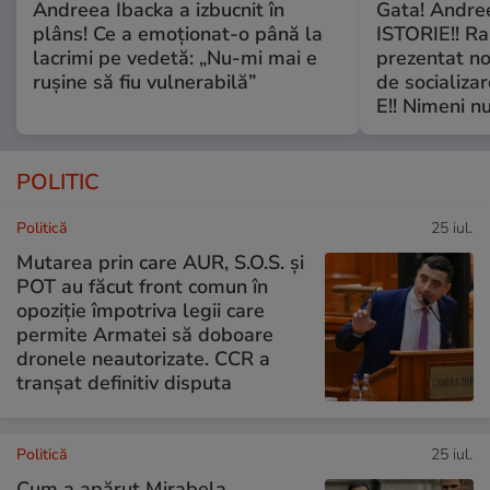
Andreea Ibacka a izbucnit în
Gata! Andre
plâns! Ce a emoționat-o până la
ISTORIE!! Ra
lacrimi pe vedetă: „Nu-mi mai e
prezentat no
rușine să fiu vulnerabilă”
de socializa
E!! Nimeni nu
POLITIC
Politică
25 iul.
Mutarea prin care AUR, S.O.S. și
POT au făcut front comun în
opoziție împotriva legii care
permite Armatei să doboare
dronele neautorizate. CCR a
tranșat definitiv disputa
Politică
25 iul.
Cum a apărut Mirabela