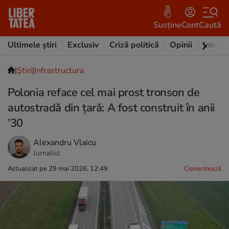
Susține
Cont
Caută
Ultimele știri
Exclusiv
Criză politică
Opinii
Intervi
|
Ştiri
|
Infrastructura
Polonia reface cel mai prost tronson de
autostradă din țară: A fost construit în anii
’30
Alexandru Vlaicu
Jurnalist
Actualizat pe 29 mai 2026, 12:49
Comentează