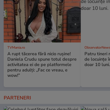
TVMania.ro
ObservatorNews
A rupt tăcerea fără nicio rușine!
Patru tineri
Daniela Crudu spune totul despre
de locuinţe î
activitatea ei de pe platformele
doar 10 luni
pentru adulți: „Fac ce vreau, e
wow!”
PARTENERI