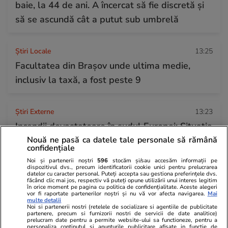
baie, la 44 de ani. A încercat să fie discretă și
să se ascundă cât a putut sub umbrelă
Știri Locale
13:25
Facultatea din Brașov unde ultima medie,
inclusiv la taxă, a fost peste 9
Știri Externe
13:23
Incendii devastatoare în sudul Europei: Situația
Nouă ne pasă ca datele tale personale să rămână
din Spania, Franța și Italia. Mii de oameni au
confidențiale
fost evacuați, iar în Gironde a apărut un „nor
Noi și partenerii noștri
596
stocăm și/sau accesăm informații pe
de foc”
dispozitivul dvs., precum identificatorii cookie unici pentru prelucrarea
datelor cu caracter personal. Puteți accepta sau gestiona preferințele dvs.
făcând clic mai jos, respectiv vă puteți opune utilizării unui interes legitim
în orice moment pe pagina cu politica de confidențialitate. Aceste alegeri
vor fi raportate partenerilor noștri și nu vă vor afecta navigarea.
Mai
Citește mai multe
multe detalii
Noi si partenerii nostri (retelele de socializare si agentiile de publicitate
partenere, precum si furnizorii nostri de servicii de date analitice)
prelucram date pentru a permite website-ului sa functioneze, pentru a
personaliza continutul si anunturile publicitare afisate in functie de