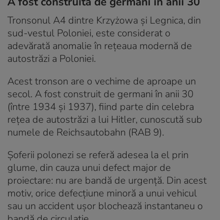
A fost construită de germani în anii 30
Tronsonul A4 dintre Krzyżowa și Legnica, din
sud-vestul Poloniei, este considerat o
adevărată anomalie în rețeaua modernă de
autostrăzi a Poloniei.
Acest tronson are o vechime de aproape un
secol. A fost construit de germani în anii 30
(între 1934 și 1937), fiind parte din celebra
rețea de autostrăzi a lui Hitler, cunoscută sub
numele de Reichsautobahn (RAB 9).
Șoferii polonezi se referă adesea la el prin
glume, din cauza unui defect major de
proiectare: nu are bandă de urgență. Din acest
motiv, orice defecțiune minoră a unui vehicul
sau un accident ușor blochează instantaneu o
bandă de circulație.