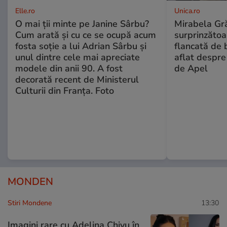
Elle.ro
Unica.ro
O mai ții minte pe Janine Sârbu?
Mirabela Gră
Cum arată și cu ce se ocupă acum
surprinzătoar
fosta soție a lui Adrian Sârbu și
flancată de 
unul dintre cele mai apreciate
aflat despre
modele din anii 90. A fost
de Apel
decorată recent de Ministerul
Culturii din Franța. Foto
MONDEN
Stiri Mondene
13:30
Imagini rare cu Adelina Chivu în