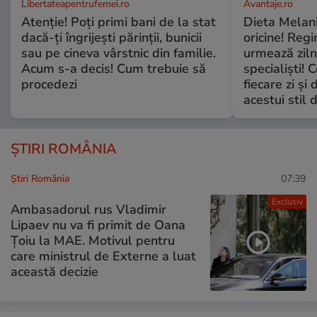
Libertateapentrufemei.ro
Avantaje.ro
Atenție! Poți primi bani de la stat
Dieta Melan
dacă-ți îngrijești părinții, bunicii
oricine! Regi
sau pe cineva vârstnic din familie.
urmează zilni
Acum s-a decis! Cum trebuie să
specialiști! 
procedezi
fiecare zi și 
acestui stil 
ȘTIRI ROMÂNIA
Știri România
07:39
Exclusiv
Ambasadorul rus Vladimir
Lipaev nu va fi primit de Oana
Țoiu la MAE. Motivul pentru
care ministrul de Externe a luat
această decizie