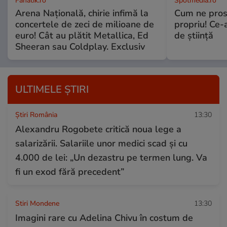
Fanatik.ro
Spotmedia.ro
Arena Naţională, chirie infimă la
Cum ne prost
concertele de zeci de milioane de
propriu! Ce-
euro! Cât au plătit Metallica, Ed
de știință
Sheeran sau Coldplay. Exclusiv
ULTIMELE ȘTIRI
Știri România
13:30
Alexandru Rogobete critică noua lege a
salarizării. Salariile unor medici scad și cu
4.000 de lei: „Un dezastru pe termen lung. Va
fi un exod fără precedent”
Stiri Mondene
13:30
Imagini rare cu Adelina Chivu în costum de