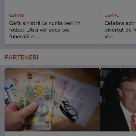
GSP.RO
GSP.RO
Gafă sinistră la nunta verii în
Celebra actri
fotbal: „Aici vor avea loc
divorțul de f
funeraliile....
viol
PARTENERI