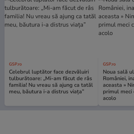
GSP.ro
GSP.ro
Celebrul luptător face dezvăluiri
Noua sală u
tulburătoare: „Mi-am făcut de râs
României, i
familia! Nu vreau să ajung ca tatăl
aceasta » Ni
meu, băutura i-a distrus viața”
primul meci 
acolo