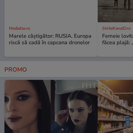
Mediafax.ro
StirileKanalD.ro
Marele câștigător: RUSIA. Europa
Femeie lovit
riscă să cadă în capcana dronelor
făcea plajă: „
PROMO