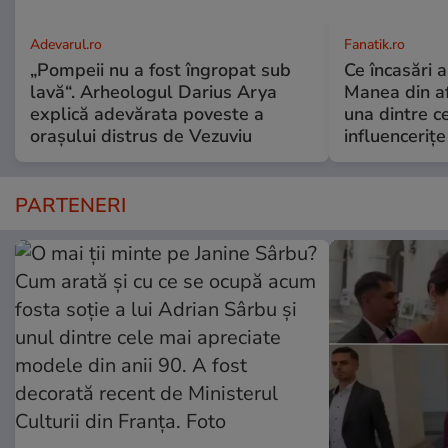
Adevarul.ro
Fanatik.ro
„Pompeii nu a fost îngropat sub
Ce încasări ar
lavă“. Arheologul Darius Arya
Manea din af
explică adevărata poveste a
una dintre c
orașului distrus de Vezuviu
influencerițe
PARTENERI