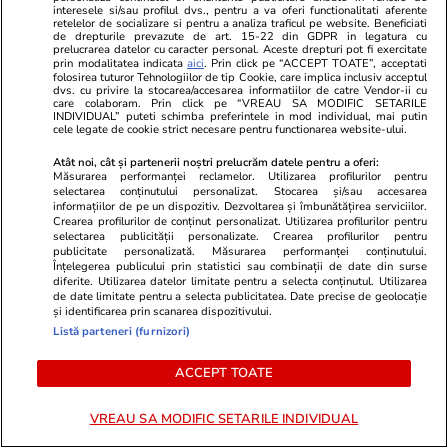
TRENDING
interesele si/sau profilul dvs., pentru a va oferi functionalitati aferente
retelelor de socializare si pentru a analiza traficul pe website. Beneficiati
de drepturile prevazute de art. 15-22 din GDPR in legatura cu
prelucrarea datelor cu caracter personal. Aceste drepturi pot fi exercitate
Știri România
26 iul.
prin modalitatea indicata
aici
. Prin click pe “ACCEPT TOATE”, acceptati
folosirea tuturor Tehnologiilor de tip Cookie, care implica inclusiv acceptul
Român întors acasă după 25 de ani în
dvs. cu privire la stocarea/accesarea informatiilor de catre Vendor-ii cu
care colaboram. Prin click pe “VREAU SA MODIFIC SETARILE
Germania: „Și urzica e mai faină aici decât
INDIVIDUAL” puteti schimba preferintele in mod individual, mai putin
cele legate de cookie strict necesare pentru functionarea website-ului.
trandafirii dincolo”
Atât noi, cât și partenerii noștri prelucrăm datele pentru a oferi:
Măsurarea performanței reclamelor. Utilizarea profilurilor pentru
selectarea conținutului personalizat. Stocarea și/sau accesarea
Știri România
26 iul.
informațiilor de pe un dispozitiv. Dezvoltarea și îmbunătățirea serviciilor.
Crearea profilurilor de conținut personalizat. Utilizarea profilurilor pentru
Ploi torențiale, grindină și vijelii în 21 de
selectarea publicității personalizate. Crearea profilurilor pentru
publicitate personalizată. Măsurarea performanței conținutului.
județe. Harta zonelor vizate luni de avertizarea
Înțelegerea publicului prin statistici sau combinații de date din surse
diferite. Utilizarea datelor limitate pentru a selecta conținutul. Utilizarea
meteo ANM cod galben
de date limitate pentru a selecta publicitatea. Date precise de geolocație
și identificarea prin scanarea dispozitivului.
Listă parteneri (furnizori)
Ştiri
26 iul. 2021
ACCEPT TOATE
Ce nu trebuie să faci de Sfântul Pantelimon
VREAU SA MODIFIC SETARILE INDIVIDUAL
Știri România
26 iul.