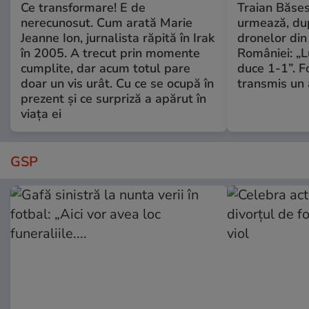
Ce transformare! E de
Traian Băses
nerecunosut. Cum arată Marie
urmează, du
Jeanne Ion, jurnalista răpită în Irak
dronelor din 
în 2005. A trecut prin momente
României: „L
cumplite, dar acum totul pare
duce 1-1”. F
doar un vis urât. Cu ce se ocupă în
transmis un 
prezent și ce surpriză a apărut în
viața ei
GSP