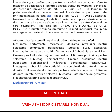
mult decât și-ar fi dorit: „Știe ce
Profit de 3,
interesele si/sau profilul dvs., pentru a va oferi functionalitati aferente
retelelor de socializare si pentru a analiza traficul pe website. Beneficiati
face, e cu intenție”
de drepturile prevazute de art. 15-22 din GDPR in legatura cu
prelucrarea datelor cu caracter personal. Aceste drepturi pot fi exercitate
prin modalitatea indicata
aici
. Prin click pe “ACCEPT TOATE”, acceptati
folosirea tuturor Tehnologiilor de tip Cookie, care implica inclusiv acceptul
dvs. cu privire la stocarea/accesarea informatiilor de catre Vendor-ii cu
care colaboram. Prin click pe “VREAU SA MODIFIC SETARILE
INDIVIDUAL” puteti schimba preferintele in mod individual, mai putin
cele legate de cookie strict necesare pentru functionarea website-ului.
Atât noi, cât și partenerii noștri prelucrăm datele pentru a oferi:
Măsurarea performanței reclamelor. Utilizarea profilurilor pentru
selectarea conținutului personalizat. Stocarea și/sau accesarea
informațiilor de pe un dispozitiv. Dezvoltarea și îmbunătățirea serviciilor.
Crearea profilurilor de conținut personalizat. Utilizarea profilurilor pentru
selectarea publicității personalizate. Crearea profilurilor pentru
publicitate personalizată. Măsurarea performanței conținutului.
Înțelegerea publicului prin statistici sau combinații de date din surse
diferite. Utilizarea datelor limitate pentru a selecta conținutul. Utilizarea
de date limitate pentru a selecta publicitatea. Date precise de geolocație
și identificarea prin scanarea dispozitivului.
Listă parteneri (furnizori)
ACCEPT TOATE
VREAU SA MODIFIC SETARILE INDIVIDUAL
PARTENERI