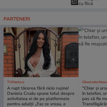
PARTENERI
TVMania.ro
ObservatorNews
A rupt tăcerea fără nicio rușine!
"Chiar și urs
Daniela Crudu spune totul despre
în telefon, u
activitatea ei de pe platformele
pas să fie m
pentru adulți: „Fac ce vreau, e
Transfăgără