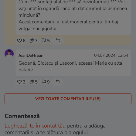
Cum *** sunteți atat de *** să dezinformați *** Voi
vați uitat în oglindă cand ați dat drumul la asmenea
minciună?
Acest comentariu a fost moderat pentru: limbaj
vulgar sau jignitor
6
7
5
JeanDeHrean
04.07.2024, 12:54
Geoană, Ciolacu și Lasconi, aceeasi Marie cu alta
palarie.
3
5
9
VEZI TOATE COMENTARIILE (18)
Comentează
Loghează-te în contul tău
pentru a adăuga
comentarii și a te alătura dialogului.