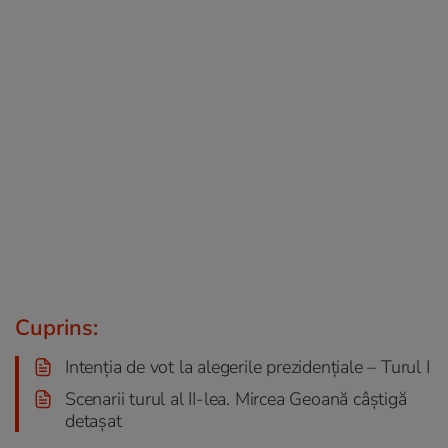
Cuprins:
Intenţia de vot la alegerile prezidenţiale – Turul I
Scenarii turul al II-lea. Mircea Geoană câştigă
detaşat