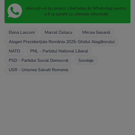
Abonați-vă la canalul Libertatea de WhatsApp pentru
a fi la curent cu ultimele informații
Elena Lasconi
Marcel Ciolacu
Mircea Geoană
Alegeri Prezidențiale România 2025: Ghidul Alegătorului
NATO
PNL - Partidul National Liberal
PSD - Partidul Social Democrat
Sondaje
USR - Uniunea Salvati Romania