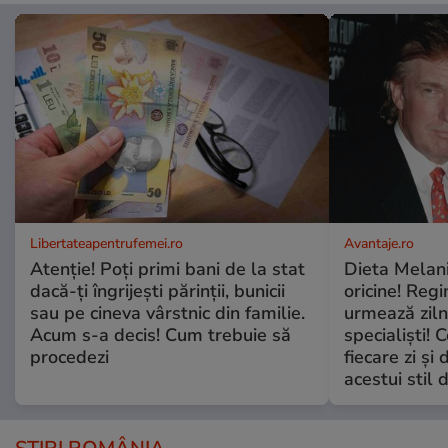
Libertateapentrufemei.ro
Avantaje.ro
Atenție! Poți primi bani de la stat
Dieta Melan
dacă-ți îngrijești părinții, bunicii
oricine! Regi
sau pe cineva vârstnic din familie.
urmează zilni
Acum s-a decis! Cum trebuie să
specialiști! 
procedezi
fiecare zi și 
acestui stil 