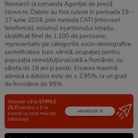
Research la comanda Agenţiei de presă
News.ro. Datele au fost culese în perioada 19 –
27 iunie 2024, prin metoda CATI (interviuri
telefonice), volumul eşantionului simplu,
stratificat fiind de 1.100 de persoane,
reprezentativ pe categoriile socio-demografice
semnificative (sex, vârstă, ocupaţie) pentru
populaţia neinstituţionalizată a României, cu
vârsta de 18 ani şi peste. Eroarea maximă
admisă a datelor este de ± 2,95%, la un grad
de încredere de 95%.
Abonați-vă la
ȘTIRILE
ZILEI
pentru a fi la
ABONEAZĂ-TE
curent cu cele mai noi
informații.