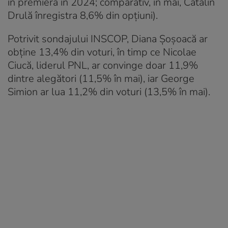
în premieră în 2024; comparativ, în mai, Cătălin
Drulă înregistra 8,6% din opţiuni).
Potrivit sondajului INSCOP, Diana Şoşoacă ar
obţine 13,4% din voturi, în timp ce Nicolae
Ciucă, liderul PNL, ar convinge doar 11,9%
dintre alegători (11,5% în mai), iar George
Simion ar lua 11,2% din voturi (13,5% în mai).