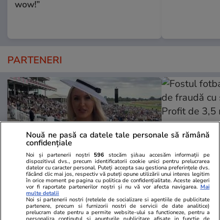
wow!”
PARTENERI
Nouă ne pasă ca datele tale personale să rămână
confidențiale
Noi și partenerii noștri
596
stocăm și/sau accesăm informații pe
dispozitivul dvs., precum identificatorii cookie unici pentru prelucrarea
datelor cu caracter personal. Puteți accepta sau gestiona preferințele dvs.
făcând clic mai jos, respectiv vă puteți opune utilizării unui interes legitim
în orice moment pe pagina cu politica de confidențialitate. Aceste alegeri
vor fi raportate partenerilor noștri și nu vă vor afecta navigarea.
Mai
GSP.ro
GSP.ro
multe detalii
Noi si partenerii nostri (retelele de socializare si agentiile de publicitate
Incident neașteptat în direct »
Fostul fotba
partenere, precum si furnizorii nostri de servicii de date analitice)
Prezentatoarea TV a arătat mai
de fraudă cu 
prelucram date pentru a permite website-ului sa functioneze, pentru a
personaliza continutul si anunturile publicitare afisate in functie de