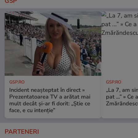
GSP
GSP.RO
GSP.RO
Incident neașteptat în direct »
„La 7, am si
Prezentatoarea TV a arătat mai
pat ...” » Ce 
mult decât și-ar fi dorit: „Știe ce
Zmărăndescu
face, e cu intenție”
PARTENERI