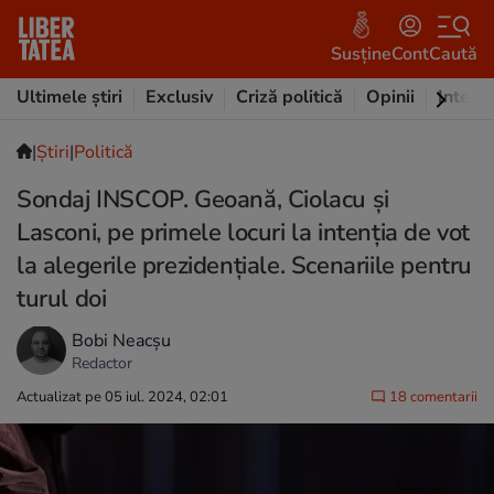
Susține
Cont
Caută
Ultimele știri
Exclusiv
Criză politică
Opinii
Intervi
|
Ştiri
|
Politică
Sondaj INSCOP. Geoană, Ciolacu și
Lasconi, pe primele locuri la intenția de vot
la alegerile prezidențiale. Scenariile pentru
turul doi
Bobi Neacșu
Redactor
Actualizat pe 05 iul. 2024, 02:01
18 comentarii