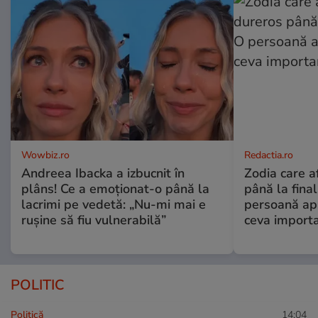
Wowbiz.ro
Redactia.ro
Andreea Ibacka a izbucnit în
Zodia care a
plâns! Ce a emoționat-o până la
până la fina
lacrimi pe vedetă: „Nu-mi mai e
persoană apr
rușine să fiu vulnerabilă”
ceva import
POLITIC
Politică
14:04