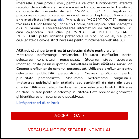
interesele si/sau profilul dvs., pentru a va oferi functionalitati aferente
retelelor de socializare si pentru a analiza traficul pe website. Beneficiati
de drepturile prevazute de art. 15-22 din GDPR in legatura cu
prelucrarea datelor cu caracter personal. Aceste drepturi pot fi exercitate
prin modalitatea indicata
aici
. Prin click pe “ACCEPT TOATE”, acceptati
folosirea tuturor Tehnologiilor de tip Cookie, care implica inclusiv acceptul
dvs. cu privire la stocarea/accesarea informatiilor de catre Vendor-ii cu
care colaboram. Prin click pe “VREAU SA MODIFIC SETARILE
INDIVIDUAL” puteti schimba preferintele in mod individual, mai putin
cele legate de cookie strict necesare pentru functionarea website-ului.
Atât noi, cât și partenerii noștri prelucrăm datele pentru a oferi:
Măsurarea performanței reclamelor. Utilizarea profilurilor pentru
selectarea conținutului personalizat. Stocarea și/sau accesarea
informațiilor de pe un dispozitiv. Dezvoltarea și îmbunătățirea serviciilor.
Crearea profilurilor de conținut personalizat. Utilizarea profilurilor pentru
selectarea publicității personalizate. Crearea profilurilor pentru
publicitate personalizată. Măsurarea performanței conținutului.
Lifestyle
14:18
Vacanțe și Cultu
Înțelegerea publicului prin statistici sau combinații de date din surse
Cinci trasee de făcut în Munţii
Destinația d
diferite. Utilizarea datelor limitate pentru a selecta conținutul. Utilizarea
de date limitate pentru a selecta publicitatea. Date precise de geolocație
Bucegi-Leaota
rechinii îno
și identificarea prin scanarea dispozitivului.
Listă parteneri (furnizori)
mal, încât pot
„Suntem priv
ACCEPT TOATE
VREAU SA MODIFIC SETARILE INDIVIDUAL