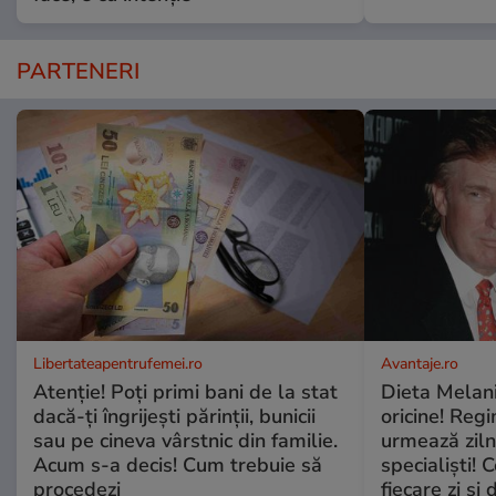
PARTENERI
Libertateapentrufemei.ro
Avantaje.ro
Atenție! Poți primi bani de la stat
Dieta Melan
dacă-ți îngrijești părinții, bunicii
oricine! Regi
sau pe cineva vârstnic din familie.
urmează zilni
Acum s-a decis! Cum trebuie să
specialiști! 
procedezi
fiecare zi și 