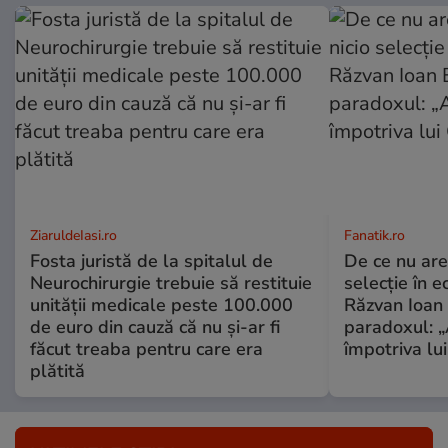
ZiaruldeIasi.ro
Fanatik.ro
Fosta juristă de la spitalul de
De ce nu are
Neurochirurgie trebuie să restituie
selecție în e
unității medicale peste 100.000
Răzvan Ioan 
de euro din cauză că nu și-ar fi
paradoxul: „
făcut treaba pentru care era
împotriva lu
plătită