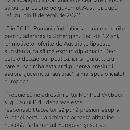
Ea a adăugat că România este cea care trebuie
să pună presiune pe guvernul Austriei, după
refuzul din 8 decembrie 2022.
„Din 2011, România îndeplineşte toate criteriile
pentru aderarea la Schengen. Deci de 12 ani,
iar motivelor oferite de Austria le lipseşte
substanţa, ca să mă exprim diplomatic. Deci
este o decizie pur politică, iar singurul lucru
care ar schimba asta ar fi punerea presiunii
asupra guvernului austriac”, a mai spus oficialul
european.
„Trebuie să ne adresăm şi lui Manfred Webber
şi grupului PPE, deoarece este
responsabilitatea lor să pună presiuni asupra
Austriei pentru a schimba această atitudine
ridicolă. Parlamentul European şi social-