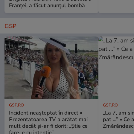
Franței, a făcut anunțul bombă
GSP
GSP.RO
GSP.RO
Incident neașteptat în direct »
„La 7, am si
Prezentatoarea TV a arătat mai
pat ...” » Ce 
mult decât și-ar fi dorit: „Știe ce
Zmărăndescu
face, e cu intenție”