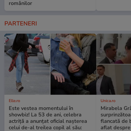
românilor
PARTENERI
Elle.ro
Unica.ro
Este vestea momentului în
Mirabela Gră
showbiz! La 53 de ani, celebra
surprinzătoar
actriță a anunțat oficial nașterea
flancată de 
celui de-al treilea copil al său:
aflat despre