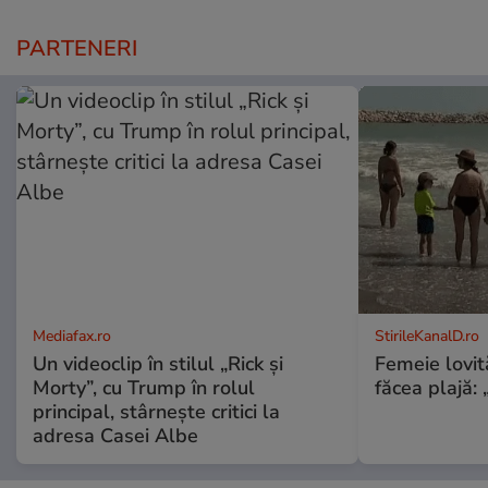
PARTENERI
Mediafax.ro
StirileKanalD.ro
Un videoclip în stilul „Rick și
Femeie lovit
Morty”, cu Trump în rolul
făcea plajă: „
principal, stârnește critici la
adresa Casei Albe