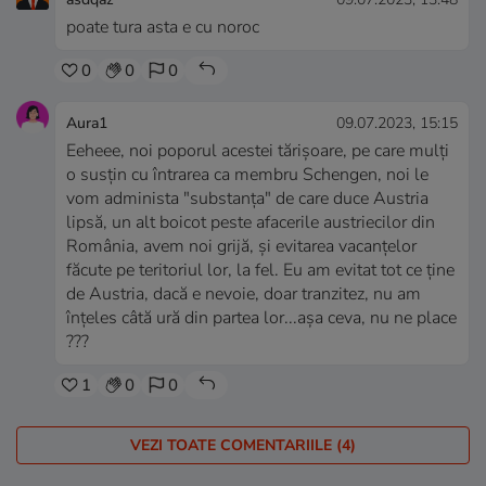
poate tura asta e cu noroc
0
0
0
Aura1
09.07.2023, 15:15
Eeheee, noi poporul acestei tărișoare, pe care mulți
o susțin cu întrarea ca membru Schengen, noi le
vom administa "substanța" de care duce Austria
lipsă, un alt boicot peste afacerile austriecilor din
România, avem noi grijă, și evitarea vacanțelor
făcute pe teritoriul lor, la fel. Eu am evitat tot ce ține
de Austria, dacă e nevoie, doar tranzitez, nu am
înțeles câtă ură din partea lor...așa ceva, nu ne place
???
1
0
0
VEZI TOATE COMENTARIILE (4)