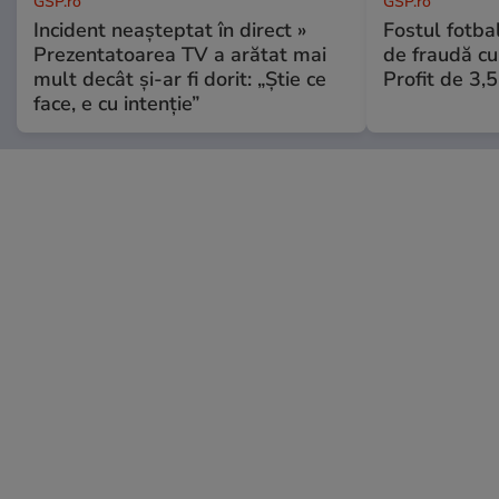
GSP.ro
GSP.ro
Incident neașteptat în direct »
Fostul fotba
Prezentatoarea TV a arătat mai
de fraudă cu 
mult decât și-ar fi dorit: „Știe ce
Profit de 3,
face, e cu intenție”