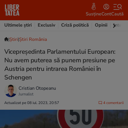
Susține
Cont
Caută
Ultimele știri
Exclusiv
Criză politică
Opinii
Intervi
|
Ştiri
|
Știri România
Vicepreşedinta Parlamentului European:
Nu avem puterea să punem presiune pe
Austria pentru intrarea României în
Schengen
Cristian Otopeanu
Jurnalist
Actualizat pe 08 iul. 2023, 20:57
4 comentarii