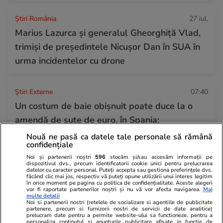
Știri România
27 iul.
Marius Lazurca și generalul Gheorghiță Vlad,
trimiși de președintele Nicușor Dan în SUA în
urma incidentelor cu drone
Știri Externe
07:40
Un costum de baie obișnuit poate duce la o
amendă de sute de euro, în Spania:
„Respectați regula!”
Nouă ne pasă ca datele tale personale să rămână
confidențiale
Noi și partenerii noștri
596
stocăm și/sau accesăm informații pe
dispozitivul dvs., precum identificatorii cookie unici pentru prelucrarea
Horoscop
27 iul.
datelor cu caracter personal. Puteți accepta sau gestiona preferințele dvs.
făcând clic mai jos, respectiv vă puteți opune utilizării unui interes legitim
Luna plină din 29 iulie deschide un nou capitol.
în orice moment pe pagina cu politica de confidențialitate. Aceste alegeri
vor fi raportate partenerilor noștri și nu vă vor afecta navigarea.
Mai
Este momentul astral care îți poate schimba
multe detalii
Noi si partenerii nostri (retelele de socializare si agentiile de publicitate
direcția vieții
partenere, precum si furnizorii nostri de servicii de date analitice)
prelucram date pentru a permite website-ului sa functioneze, pentru a
personaliza continutul si anunturile publicitare afisate in functie de