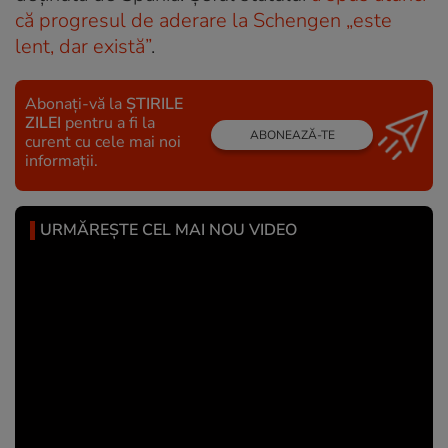
că progresul de aderare la Schengen „este
lent, dar există”
.
Abonați-vă la
ȘTIRILE
ZILEI
pentru a fi la
ABONEAZĂ-TE
curent cu cele mai noi
informații.
URMĂREȘTE CEL MAI NOU VIDEO