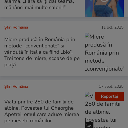
alarmă. „Fără să îți dai seama,
mănânci mai multe calorii!”
Știri România
11 oct. 2025
Miere produsă în România prin
metode „convenționale” și
vândută în Italia ca fiind „bio”.
Trei tone de miere, scoase de pe
piață
Știri România
17 sept. 2025
Reportaj
Viața printre 250 de familii de
albine. Povestea lui Gheorghe
Apetrei, omul care aduce mierea
pe mesele românilor