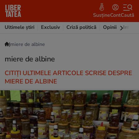
Susține
Cont
Caută
Ultimele știri
Exclusiv
Criză politică
Opinii
Intervi
|
miere de albine
miere de albine
CITIȚI ULTIMELE ARTICOLE SCRISE DESPRE
MIERE DE ALBINE