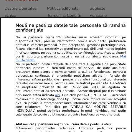
Despre Libertatea
Politica editorială
Subiecte
Echipa
Termeni și Conditii
Persoane
Publicitate
Abonamente
Sitemap
Nouă ne pasă ca datele tale personale să rămână
confidențiale
Politica de
Autori
confidențialitate
Noi și partenerii noștri
596
stocăm și/sau accesăm informații pe
dispozitivul dvs., precum identificatorii cookie unici pentru prelucrarea
datelor cu caracter personal. Puteți accepta sau gestiona preferințele dvs.
Ringier România
făcând clic mai jos, respectiv vă puteți opune utilizării unui interes legitim
în orice moment pe pagina cu politica de confidențialitate. Aceste alegeri
vor fi raportate partenerilor noștri și nu vă vor afecta navigarea.
Mai
Libertatea pentru
ELLE
Locuri de muncă
multe detalii
femei
Noi si partenerii nostri (retelele de socializare si agentiile de publicitate
Gazeta Sporturilor
Imobiliare.ro
partenere, precum si furnizorii nostri de servicii de date analitice)
Unica.ro
prelucram date pentru a permite website-ului sa functioneze, pentru a
Stiri mondene
Jobradar24
personaliza continutul si anunturile publicitare afisate in functie de
Program TV
Calculator sarcina
Imoradar24
interesele si/sau profilul dvs., pentru a va oferi functionalitati aferente
retelelor de socializare si pentru a analiza traficul pe website. Beneficiati
Avantaje
Ajută Copiii
Colecții Libertatea
de drepturile prevazute de art. 15-22 din GDPR in legatura cu
prelucrarea datelor cu caracter personal. Aceste drepturi pot fi exercitate
prin modalitatea indicata
aici
. Prin click pe “ACCEPT TOATE”, acceptati
Pariază responsabil! Decizia ONJN nr. 821/25.09.2025.
folosirea tuturor Tehnologiilor de tip Cookie, care implica inclusiv acceptul
dvs. cu privire la stocarea/accesarea informatiilor de catre Vendor-ii cu
Jocurile de noroc sunt interzise minorilor.
care colaboram. Prin click pe “VREAU SA MODIFIC SETARILE
INDIVIDUAL” puteti schimba preferintele in mod individual, mai putin
cele legate de cookie strict necesare pentru functionarea website-ului.
© 2026 Ringier Romania. Toate drepturile rezervate
Atât noi, cât și partenerii noștri prelucrăm datele pentru a oferi:
Măsurarea performanței reclamelor. Utilizarea profilurilor pentru