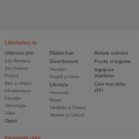
Libertatea.ro
Ultimele știri
Război Iran
Retete culinare
Știri România
Divertisment
Fructe si legume
Știri Externe
Monden
Ingrijirea
plantelor
Politică
Muzică și Filme
Bani și Afaceri
Cele mai citite
Lifestyle
știri
Infrastructura
Horoscop
Educație
Relații
Tehnologie
Sănătate și Fitness
Video
Vacanțe și Cultură
Opinii
Informații utile